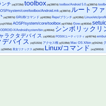
toolbox
ブランチ
toolbox/Android 5.0
toolb
(3728d)
(3887d)
(3887d)
[10]
[28]
[1]
ルートファ
OSP/system/core/toolbox/Android.mk
(3887d)
[4]
か
Linux/etc/profi
GRUB/コマンド
Repo/ブランチ
(3987d)
(4038d)
(4198d)
[18]
[2]
[1]
setui
AOSP/system/core/toolbox
Gow
(4765d)
(4768d)
(4830d)
[21]
[6]
[2]
シンボリックリ
ODROID-X/Android/system/bin
)
(4904d)
[1]
ャラクタデバイス
embut
POSIX/ユーティリティ
(4961d)
(4974d)
[13]
[0]
クデバイス
アクセス権
Mac OS X/bin
(5192d)
(5198d)
(5424d)
[23]
[1]
[2]
Linux/コマンド
ド
美女リナックス
(5665d)
(5680d)
(5692d)
[1]
[0]
[341]