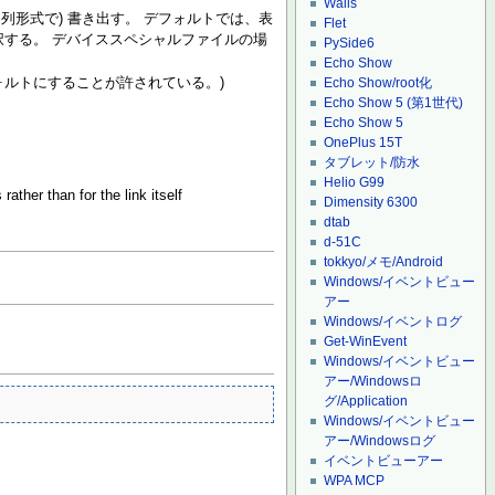
Wails
 列形式で) 書き出す。 デフォルトでは、表
Flet
選択する。 デバイススペシャルファイルの場
PySide6
Echo Show
Echo Show/root化
ォルトにすることが許されている。)
Echo Show 5 (第1世代)
Echo Show 5
OnePlus 15T
タブレット/防水
Helio G99
rather than for the link itself
Dimensity 6300
dtab
d-51C
tokkyo/メモ/Android
Windows/イベントビュー
アー
Windows/イベントログ
Get-WinEvent
Windows/イベントビュー
アー/Windowsロ
グ/Application
Windows/イベントビュー
アー/Windowsログ
イベントビューアー
WPA MCP