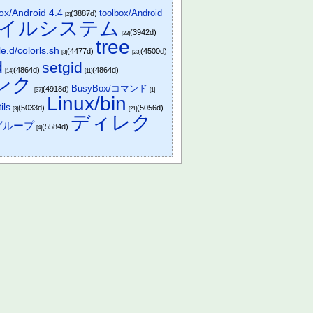
ox/Android 4.4
toolbox/Android
(3887d)
[2]
イルシステム
(3942d)
[23]
tree
le.d/colorls.sh
(4477d)
(4500d)
[3]
[23]
d
setgid
(4864d)
(4864d)
[14]
[11]
ンク
BusyBox/コマンド
(4918d)
[37]
[1]
Linux/bin
ils
(5033d)
(5056d)
[3]
[21]
ディレク
グループ
(5584d)
[4]