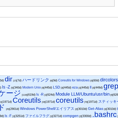
dir
dircolor
ハードリンク
Coreutils for Windows
(3d)
(7d)
(9d)
(60d)
[17]
[6]
[0]
gre
ls -Z
LSD
ll
eza
Modern Unix
d)
(340d)
(445d)
(445d)
(445d)
(449d)
[5]
[0]
[3]
[1]
[3]
ッケージ
Module LLM/Ubuntu/usr/bin
ls -R
(619d)
(624d)
(62
[1116]
[1]
[6]
Coreutils
coreutils
スティッキ
(1971d)
(1971d)
(1971d)
[1]
[19]
[76]
ンド
Get-Alias
Windows PowerShell/エイリアス
(2901d)
(3010d)
(3010d)
[25]
[2]
[3]
.bashrc
ls -F
ファイルフラグ
compgen
89d)
(3251d)
(3271d)
(3300d)
[1]
[1]
[2]