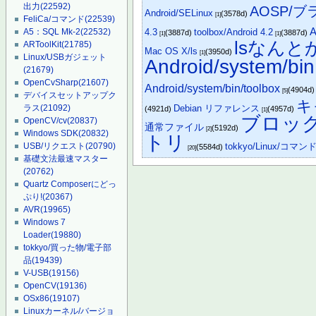
出力
(22592)
AOSP/
Android/SELinux
(3578d)
[1]
FeliCa/コマンド
(22539)
A
4.3
toolbox/Android 4.2
A5：SQL Mk-2
(22532)
(3887d)
(3887d)
[1]
[1]
lsなんと
ARToolKit
(21785)
Mac OS X/ls
(3950d)
[1]
Linux/USBガジェット
Android/system/bin
(21679)
OpenCvSharp
(21607)
Android/system/bin/toolbox
(4904d
[5]
デバイスセットアップク
キ
Debian リファレンス
ラス
(21092)
(4921d)
(4957d)
[1]
ブロッ
OpenCV/cv
(20837)
通常ファイル
(5192d)
[2]
Windows SDK
(20832)
トリ
tokkyo/Linux/コマン
USB/リクエスト
(20790)
(5584d)
[20]
基礎文法最速マスター
(20762)
Quartz Composerにどっ
ぷり!
(20367)
AVR
(19965)
Windows 7
Loader
(19880)
tokkyo/買った物/電子部
品
(19439)
V-USB
(19156)
OpenCV
(19136)
OSx86
(19107)
Linuxカーネル/バージョ