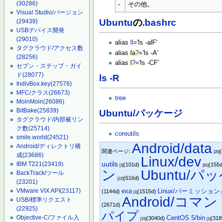
(30286)
-
その他。
Visual Studio/バージョン
Ubuntu
の
.bashrc
(29439)
USBデバイス開発
(29010)
alias
ll
='ls -alF'
タグクラウド/アクセス数
alias
la
?
='ls -A'
(28256)
alias
l
?
='ls -CF'
セブン・ステップ・ガイ
ド
(28077)
ls -R
IndivBox.key
(27576)
MFC/クラス
(26673)
tree
MoinMoin
(26086)
BitBake
(25839)
Ubuntu/パッケージ
タグクラウド/内部被リン
ク数
(25714)
coreutils
smile.world
(24521)
Android/data
Android/ディレクトリ構
関連ページ:
[20]
成
(23686)
Linux/dev
uutils
IBM T221
(23419)
(101d)
(155
[3]
[81]
ン
Ubuntu/パ
BackTrack/ツール
(616d)
[22]
(23201)
exa
Linux/パーミッション
VMware VIX API
(23117)
(1144d)
(1515d)
[1]
Android/コマ
USB/標準リクエスト
(2671d)
(22925)
パイプ
CentOS 5/bin
Objective-C/ファイル入
(3040d)
(31
[15]
[1]