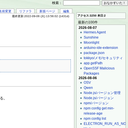
検索：
名前変更
リファラ
新規ページ
編集
アクセス:3250 本日:2
最終更新:2022-09-06 (火) 13:56:02 (1431d)
最新の100件
2026-08-07
Hermes Agent
Sunshine
Moonlight
arduino-ide-extension
package.json
tokkyo/メモ/セキュリティ
app.getPath
OpenSSF Malicious
Packages
2026-08-06
OSV
Qwen
Node.js/バージョン管理
Node.js/バージョン
する。
npm/バージョン
npm config get min-
release-age
npm config list
ELECTRON_RUN_AS_NO