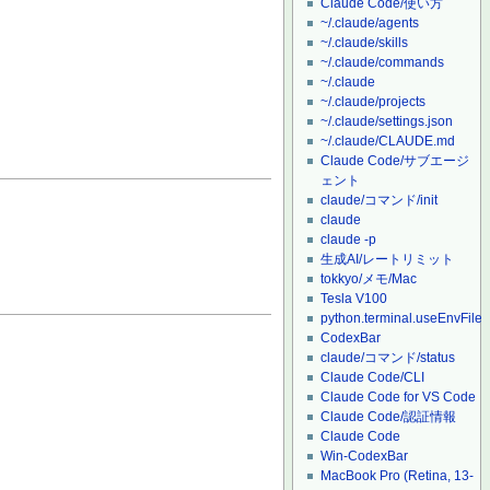
Claude Code/使い方
~/.claude/agents
~/.claude/skills
~/.claude/commands
~/.claude
~/.claude/projects
~/.claude/settings.json
~/.claude/CLAUDE.md
Claude Code/サブエージ
ェント
claude/コマンド/init
claude
claude -p
生成AI/レートリミット
tokkyo/メモ/Mac
Tesla V100
python.terminal.useEnvFile
CodexBar
claude/コマンド/status
Claude Code/CLI
Claude Code for VS Code
Claude Code/認証情報
Claude Code
Win-CodexBar
MacBook Pro (Retina, 13-