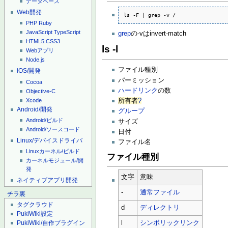
データベース
Web開発
ls -F | grep -v /
PHP
Ruby
JavaScript
TypeScript
grep
の-vはinvert-match
HTML5
CSS3
ls -l
Webアプリ
Node.js
ファイル種別
iOS/開発
パーミッション
Cocoa
ハードリンク
の数
Objective-C
Xcode
所有者
?
Android/開発
グループ
Android/ビルド
サイズ
Android/ソースコード
日付
Linux/デバイスドライバ
ファイル名
Linuxカーネル/ビルド
ファイル種別
カーネルモジュール/開
発
文字
意味
ネイティブアプリ開発
-
通常ファイル
チラ裏
タグクラウド
d
ディレクトリ
PukiWiki設定
l
シンボリックリンク
PukiWiki/自作プラグイン