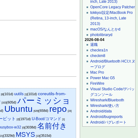
inch, Late 2013)
OpenCore Legacy Patcher
tokkyo/設定/MacBook Pro
(Retina, 13-inch, Late
2013)
macOS/なんとかd
photolibraryd
2026-08-04
退職
checkra1n
checkm8
Android/Bluetooth HCIスヌ
ープログ
Mac Pro
Power Mac G5
FireWire
Visual Studio Code/デバッ
s
coreutils-from-
uutils
(101d)
(101d)
グコンソール
[8]
[1]
p
パーミッショ
Wireshark/Bluetooth
(605d)
[102]
Wireshark/使い方
Ubuntu
repo
6d)
(658d)
Android/data
[629]
[24]
Android/bugreports
ービット
U-Boot/コマンド
(1971d)
[2]
[1]
Android/バグレポート
名前付き
busybox-w32
(3038d)
[0]
MSYS
(3329d)
(3515d)
[21]
[13]