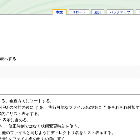
本文
リロード
差分
バックアップ
ト表示する
示する。垂直方向にソートする。
、FIFO の名前の後に `|' を、 実行可能なファイル名の後に `*' をそれぞれ付加
再帰的にリスト表示する。
リスト表示に含める。
-l) のとき、 修正時刻ではなく状態変更時刻を使う。
ず、 他のファイルと同じようにディレクトリ名をリスト表示する。
ode 番号) をファイル名の出力の前に置く。