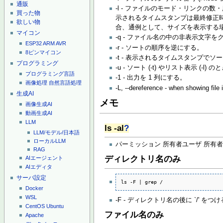
通販
-l - ファイルのモード・リンクの数
買った物
示されるタイムスタンプは最終修正時刻
欲しい物
合、通例として、サイズを表示する
マイコン
-q - ファイル名の中の非表示文
ESP32
ARM
AVR
-r - ソートの順序を逆にする。
8ピンマイコン
-t - 表示されるタイムスタンプでソ
プログラミング
-u - ソート (-t) やリスト表示 
プログラミング言語
-1 - 出力を 1 列にする。
画像処理
自然言語処理
-L, --dereference - when showing file i
生成AI
メモ
画像生成AI
動画生成AI
LLM
ls -al
?
LLM/モデル/日本語
ローカルLLM
パーミッション 所有者ユーザ 所有
RAG
ディレクトリ名のみ
AIエージェント
AIエディタ
サーバ設定
ls -F | grep /
Docker
WSL
-F - ディレクトリ名の後に `/' をつけ
CentOS
Ubuntu
ファイル名のみ
Apache