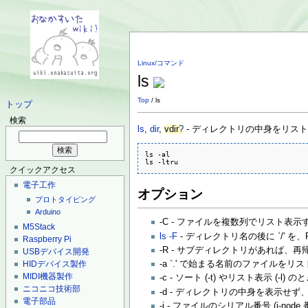
Linux/コマンド
ls
Top
/ ls
トップ
検索
ls
,
dir
,
vdir
?
- ディレクトリの中身をリス
ls -al

ls -ltru
クイックアクセス
電子工作
オプション
プロトタイピング
Arduino
-C - ファイルを複数列でリスト表
M5Stack
ls -F
- ディレクトリ名の後に `/' を
Raspberry Pi
-R - サブディレクトリがあれば、
USBデバイス開発
HIDデバイス製作
-a `.' で始まる名前のファイルを
MIDI機器製作
-c - ソート (-t) やリスト表示 (
ニコニコ技術部
-d - ディレクトリの中身を表示せ
電子部品
-i - ファイルのシリアル番号 (i-n