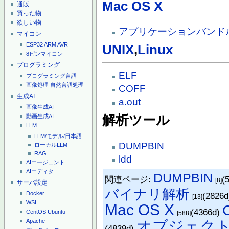
Mac OS X
通販
買った物
欲しい物
アプリケーションバンド
マイコン
ESP32
ARM
AVR
UNIX
,
Linux
8ピンマイコン
プログラミング
ELF
プログラミング言語
画像処理
自然言語処理
COFF
生成AI
a.out
画像生成AI
解析ツール
動画生成AI
LLM
LLM/モデル/日本語
DUMPBIN
ローカルLLM
RAG
ldd
AIエージェント
AIエディタ
DUMPBIN
関連ページ:
(
[8]
サーバ設定
バイナリ解析
Docker
(2826
[13]
WSL
Mac OS X
(4366d)
CentOS
Ubuntu
[588]
オブジェク
Apache
(4839d)