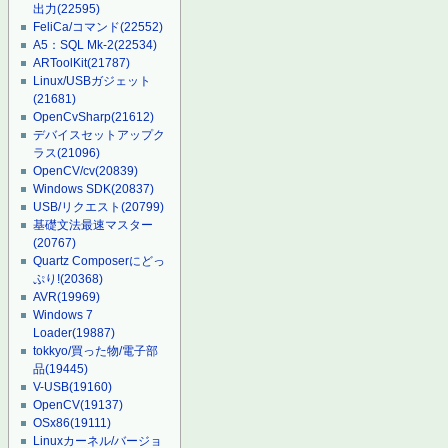
出力
(22595)
FeliCa/コマンド
(22552)
A5：SQL Mk-2
(22534)
ARToolKit
(21787)
Linux/USBガジェット
(21681)
OpenCvSharp
(21612)
デバイスセットアップク
ラス
(21096)
OpenCV/cv
(20839)
Windows SDK
(20837)
USB/リクエスト
(20799)
基礎文法最速マスター
(20767)
Quartz Composerにどっ
ぷり!
(20368)
AVR
(19969)
Windows 7
Loader
(19887)
tokkyo/買った物/電子部
品
(19445)
V-USB
(19160)
OpenCV
(19137)
OSx86
(19111)
Linuxカーネル/バージョ