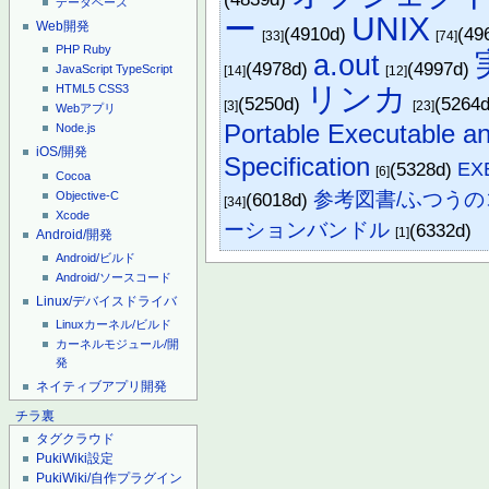
データベース
ー
UNIX
Web開発
(4910d)
(49
[33]
[74]
PHP
Ruby
a.out
(4978d)
(4997d)
JavaScript
TypeScript
[14]
[12]
リンカ
HTML5
CSS3
(5250d)
(5264
[3]
[23]
Webアプリ
Portable Executable a
Node.js
iOS/開発
Specification
(5328d)
E
[6]
Cocoa
参考図書/ふつう
Objective-C
(6018d)
[34]
Xcode
ーションバンドル
(6332d)
[1]
Android/開発
Android/ビルド
Android/ソースコード
Linux/デバイスドライバ
Linuxカーネル/ビルド
カーネルモジュール/開
発
ネイティブアプリ開発
チラ裏
タグクラウド
PukiWiki設定
PukiWiki/自作プラグイン