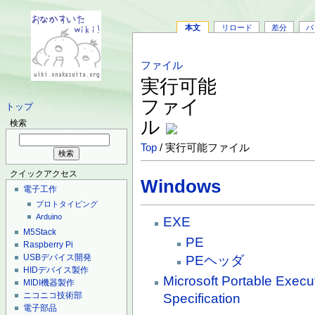
本文
リロード
差分
バ
ファイル
実行可能
ファイ
トップ
ル
検索
Top
/ 実行可能ファイル
クイックアクセス
Windows
電子工作
プロトタイピング
Arduino
EXE
M5Stack
PE
Raspberry Pi
USBデバイス開発
PEヘッダ
HIDデバイス製作
Microsoft Portable Exec
MIDI機器製作
ニコニコ技術部
Specification
電子部品