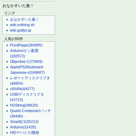
おなかすいた族！
リンク
おなかすいた族！
wiki.nothing.sh
wiki.guttyo.jp
人気の50件
FrontPage
(284895)
Arduino/ピン配置
(160572)
Objective-C
(75909)
ApplePS2Keyboard-
Japanese-v2
(49607)
レポートディスクリプタ
(48854)
cRARk
(44577)
USB/ディスクリプタ
(43715)
NSString
(36620)
Quartz Composer/パッチ
(36490)
SmartQ 5
(35213)
Arduino
(32435)
HIDデバイス/開発