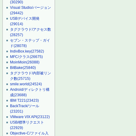
(30290)
Visual Studio/バージョン
(29442)
USBデバイス開発
(29014)
タグクラウド/アクセス数
(28257)
セブン・ステップ・ガイ
ド
(28078)
IndivBox.key
(27582)
MFC/クラス
(26675)
MoinMoin
(26088)
BitBake
(25840)
タグクラウド/内部被リン
ク数
(25715)
smile.world
(24524)
Android/ディレクトリ構
成
(23688)
IBM T221
(23423)
BackTrack/ツール
(23201)
VMware VIX API
(23122)
USB/標準リクエスト
(22929)
Objective-C/ファイル入