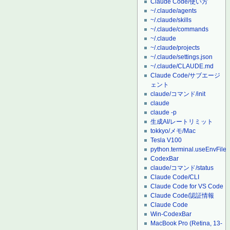
Claude Code/使い方
~/.claude/agents
~/.claude/skills
~/.claude/commands
~/.claude
~/.claude/projects
~/.claude/settings.json
~/.claude/CLAUDE.md
Claude Code/サブエージ
ェント
claude/コマンド/init
claude
claude -p
生成AI/レートリミット
tokkyo/メモ/Mac
Tesla V100
python.terminal.useEnvFile
CodexBar
claude/コマンド/status
Claude Code/CLI
Claude Code for VS Code
Claude Code/認証情報
Claude Code
Win-CodexBar
MacBook Pro (Retina, 13-