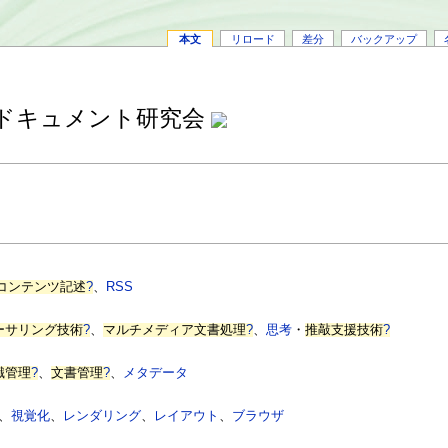
本文
リロード
差分
バックアップ
ルドキュメント研究会
コンテンツ記述
?
、
RSS
ーサリング技術
?
、
マルチメディア文書処理
?
、
思考
・
推敲支援技術
?
識管理
?
、
文書管理
?
、
メタデータ
、
視覚化
、
レンダリング
、
レイアウト
、
ブラウザ