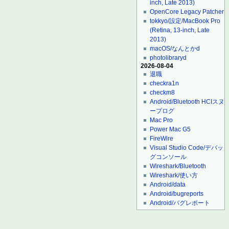
inch, Late 2013)
OpenCore Legacy Patcher
tokkyo/設定/MacBook Pro
(Retina, 13-inch, Late
2013)
macOS/なんとかd
photolibraryd
2026-08-04
退職
checkra1n
checkm8
Android/Bluetooth HCIスヌ
ープログ
Mac Pro
Power Mac G5
FireWire
Visual Studio Code/デバッ
グコンソール
Wireshark/Bluetooth
Wireshark/使い方
Android/data
Android/bugreports
Android/バグレポート