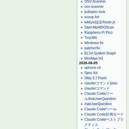
OSV-Scanner
osv-scanner
pubspec.lock
scoop list
tokkyo/設定/Node.js
Start-MpWDOScan
Raspberry Pi Pico
Tiny386
Windows 9x
patcher9x
ELSA System Graph
MiniMax H3
2026-08-05
vphone-cli
Spec Kit
Step 3.7 Flash
claude/コマンド/plan
claude/コマンド
Claude Code/ツー
ル/AskUserQuestion
AskUserQuestion
Claude Code/ツール
Claude Code/計画モード
Claude Code/ベストプラ
クティス