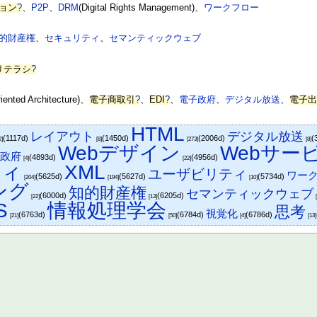
ョン
?
、
P2P
、
DRM
(Digital Rights Management)、
ワークフロー
的財産権
、
セキュリティ
、
セマンティックウェブ
リテラシ
?
riented Architecture)、
電子商取引
?
、
EDI
?
、
電子政府
、
デジタル放送
、
電子
グ
HTML
レイアウト
デジタル放送
(1117d)
(1450d)
(2006d)
(
2]
[8]
[273]
[8]
Webデザイン
Webサー
子政府
(4893d)
(4956d)
[4]
[22]
ティ
XML
ユーザビリティ
ワー
(5625d)
(5627d)
(5734d)
[204]
[194]
[10]
ング
知的財産権
セマンティックウェブ
(6000d)
(6205d)
[22]
[13]
S
情報処理学会
思考
視覚化
(6763d)
(6784d)
(6786d)
[21]
[50]
[4]
[13]