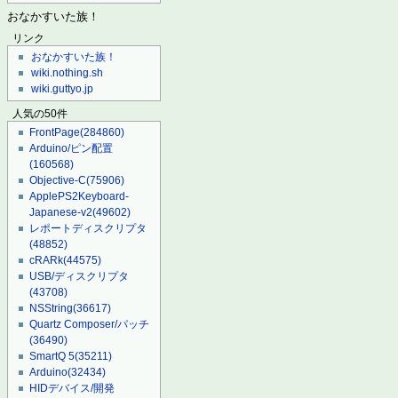
おなかすいた族！
リンク
おなかすいた族！
wiki.nothing.sh
wiki.guttyo.jp
人気の50件
FrontPage
(284860)
Arduino/ピン配置
(160568)
Objective-C
(75906)
ApplePS2Keyboard-
Japanese-v2
(49602)
レポートディスクリプタ
(48852)
cRARk
(44575)
USB/ディスクリプタ
(43708)
NSString
(36617)
Quartz Composer/パッチ
(36490)
SmartQ 5
(35211)
Arduino
(32434)
HIDデバイス/開発