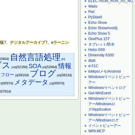
ELECTRON_RUN_AS_NO
Wails
Flet
PySide6
Echo Show
Echo Show/root化
Echo Show 5
OnePlus 15T
出版
?
、
デジタルアーカイブ
?
、
eラーニン
タブレット/防水
Helio G99
自然言語処理
Dimensity 6300
3340d)
[67]
dtab
ビス
情報
SOA
d-51C
(5218d)
(5266d)
[140]
[10]
ブログ
tokkyo/メモ/Android
クフロー
(5810d)
(5812d)
[4]
[20]
Windows/イベントビュー
メタデータ
アー
(6597d)
(6597d)
[7]
[13]
Windows/イベントログ
(6791d)
Get-WinEvent
Windows/イベントビュー
アー/Windowsロ
グ/Application
Windows/イベントビュー
アー/Windowsログ
イベントビューアー
WPA MCP