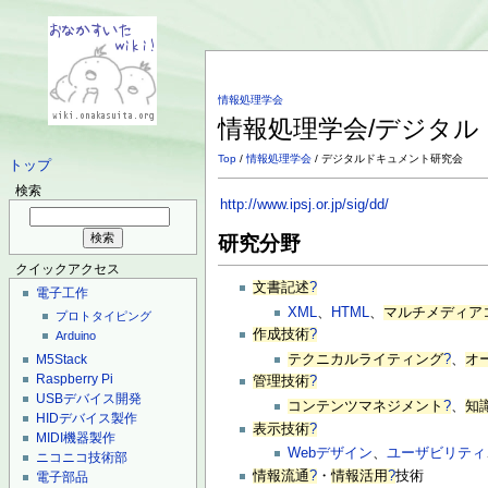
情報処理学会
情報処理学会/デジタ
Top
/
情報処理学会
/ デジタルドキュメント研究会
トップ
検索
http://www.ipsj.or.jp/sig/dd/
研究分野
クイックアクセス
文書記述
?
電子工作
XML
、
HTML
、
マルチメディア
プロトタイピング
作成技術
?
Arduino
M5Stack
テクニカルライティング
?
、
オ
Raspberry Pi
管理技術
?
USBデバイス開発
コンテンツマネジメント
?
、
知
HIDデバイス製作
表示技術
?
MIDI機器製作
Webデザイン
、
ユーザビリティ
ニコニコ技術部
情報流通
?
・
情報活用
?
技術
電子部品