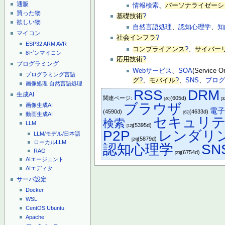
通販
情報検索
、
パーソナライゼーシ
買った物
基礎技術
?
欲しい物
自然言語処理
、
認知心理学
、
知
マイコン
社会インフラ
?
ESP32
ARM
AVR
コンプライアンス
?
、
サイバー
8ピンマイコン
応用技術
?
プログラミング
Webサービス
、
SOA
(Service O
プログラミング言語
グ
?
、
モバイル
?
、
SNS
、
ブロ
画像処理
自然言語処理
RSS
DRM
生成AI
関連ページ:
(605d)
[40]
[3
ブラウザ
画像生成AI
電
(4590d)
(4633d)
[63]
動画生成AI
セキュリ
検索
LLM
(5395d)
[12]
P2P
レンダリ
LLM/モデル/日本語
(5879d)
[24]
ローカルLLM
認知心理学
SN
RAG
(6754d)
[23]
AIエージェント
AIエディタ
サーバ設定
Docker
WSL
CentOS
Ubuntu
Apache