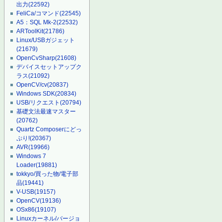
出力
(22592)
FeliCa/コマンド
(22545)
A5：SQL Mk-2
(22532)
ARToolKit
(21786)
Linux/USBガジェット
(21679)
OpenCvSharp
(21608)
デバイスセットアップク
ラス
(21092)
OpenCV/cv
(20837)
Windows SDK
(20834)
USB/リクエスト
(20794)
基礎文法最速マスター
(20762)
Quartz Composerにどっ
ぷり!
(20367)
AVR
(19966)
Windows 7
Loader
(19881)
tokkyo/買った物/電子部
品
(19441)
V-USB
(19157)
OpenCV
(19136)
OSx86
(19107)
Linuxカーネル/バージョ