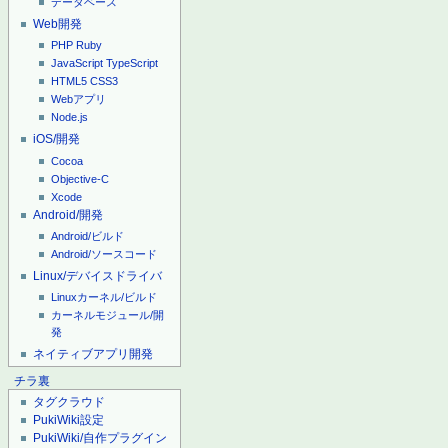
データベース
Web開発
PHP
Ruby
JavaScript
TypeScript
HTML5
CSS3
Webアプリ
Node.js
iOS/開発
Cocoa
Objective-C
Xcode
Android/開発
Android/ビルド
Android/ソースコード
Linux/デバイスドライバ
Linuxカーネル/ビルド
カーネルモジュール/開
発
ネイティブアプリ開発
チラ裏
タグクラウド
PukiWiki設定
PukiWiki/自作プラグイン