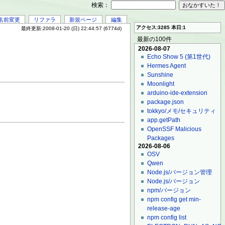
検索：
名前変更
リファラ
新規ページ
編集
アクセス:3285 本日:1
最終更新:2008-01-20 (日) 22:44:57 (6774d)
最新の100件
2026-08-07
Echo Show 5 (第1世代)
Hermes Agent
Sunshine
Moonlight
arduino-ide-extension
package.json
tokkyo/メモ/セキュリティ
app.getPath
OpenSSF Malicious
Packages
2026-08-06
OSV
Qwen
Node.js/バージョン管理
Node.js/バージョン
npm/バージョン
npm config get min-
release-age
npm config list