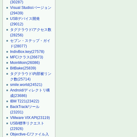
(30287)
Visual Studio/バージョン
(29439)
USBデバイス開発
(29012)
タグクラウド/アクセス数
(28256)
セブン・ステップ・ガイ
ド
(28077)
IndivBox.key
(27578)
MFC/クラス
(26673)
MoinMoin
(26086)
BitBake
(25839)
タグクラウド/内部被リン
ク数
(25714)
smile.world
(24521)
Android/ディレクトリ構
成
(23686)
IBM T221
(23422)
BackTrack/ツール
(23201)
VMware VIX API
(23119)
USB/標準リクエスト
(22926)
Objective-C/ファイル入