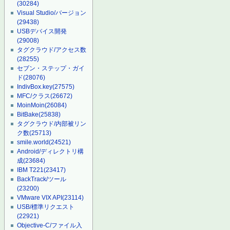
(30284)
Visual Studio/バージョン
(29438)
USBデバイス開発
(29008)
タグクラウド/アクセス数
(28255)
セブン・ステップ・ガイ
ド
(28076)
IndivBox.key
(27575)
MFC/クラス
(26672)
MoinMoin
(26084)
BitBake
(25838)
タグクラウド/内部被リン
ク数
(25713)
smile.world
(24521)
Android/ディレクトリ構
成
(23684)
IBM T221
(23417)
BackTrack/ツール
(23200)
VMware VIX API
(23114)
USB/標準リクエスト
(22921)
Objective-C/ファイル入