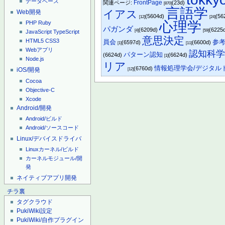
データベース
FrontPage
関連ページ:
(23d)
[870]
言語学
イアス
Web開発
(5604d)
(56
[12]
[24]
心理学
PHP
Ruby
パガンダ
(6209d)
(6225
[4]
[59]
JavaScript
TypeScript
意思決定
HTML5
CSS3
員会
参考
(6597d)
(6600d)
[1]
[11]
Webアプリ
認知科
パターン認知
(6624d)
(6624d)
[1]
Node.js
リア
情報処理学会/デジタル
(6760d)
iOS/開発
[12]
Cocoa
Objective-C
Xcode
Android/開発
Android/ビルド
Android/ソースコード
Linux/デバイスドライバ
Linuxカーネル/ビルド
カーネルモジュール/開
発
ネイティブアプリ開発
チラ裏
タグクラウド
PukiWiki設定
PukiWiki/自作プラグイン