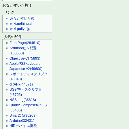
おなかすいた族！
リンク
おなかすいた族！
wiki.nothing.sh
wiki.guttyo.jp
人気の50件
FrontPage
(284810)
Arduino/ピン配置
(160563)
Objective-C
(75893)
ApplePS2Keyboard-
Japanese-v2
(49600)
レポートディスクリプタ
(48848)
cRARk
(44571)
USB/ディスクリプタ
(43705)
NSString
(36616)
Quartz Composer/パッチ
(36486)
SmartQ 5
(35209)
Arduino
(32431)
HIDデバイス/開発