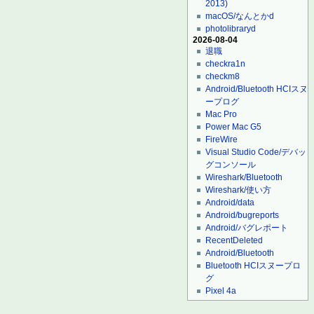
2013)
macOS/なんとかd
photolibraryd
2026-08-04
退職
checkra1n
checkm8
Android/Bluetooth HCIスヌ
ープログ
Mac Pro
Power Mac G5
FireWire
Visual Studio Code/デバッ
グコンソール
Wireshark/Bluetooth
Wireshark/使い方
Android/data
Android/bugreports
Android/バグレポート
RecentDeleted
Android/Bluetooth
Bluetooth HCIスヌープロ
グ
Pixel 4a