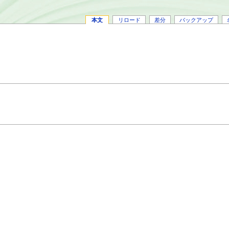
本文
リロード
差分
バックアップ