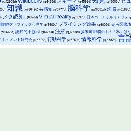
知覚
Wikibooks
スキーマ
ヒ
(2908d)
(4475d)
(4599d)
(5003d)
[47]
[8]
[6]
[12]
知識
脳科学
共感覚
洗脳
25d)
(5649d)
(5777d)
(6051d)
(6187d
[35]
[4]
[18]
[5]
メタ認知
Virtual Reality
日本バーチャルリアリテ
d)
(6376d)
(6597d)
[7]
[7]
プライミング効果
図書/グラフィック心理学
参考図書/
(6600d)
(6602d)
[1]
[5]
注意
学
認知的不協和
参考図書/脳の中の「私」は
(6668d)
(6669d)
(6699d)
[7]
[2]
[8]
言
情報科学
行動科学
ドキュメント研究会
(6773d)
(6780d)
(6782d)
[1]
[5]
[7]