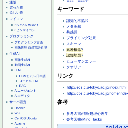
言語
言語学
通販
買った物
キーワード
欲しい物
マイコン
認知的不協和
ESP32
ARM
AVR
メタ認知
8ピンマイコン
共感覚
プログラミング
プライミング効果
プログラミング言語
スキーマ
画像処理
自然言語処理
素朴概念
?
生成AI
認知地図
?
画像生成AI
ヒューマンエラー
動画生成AI
クオリア
LLM
リンク
LLM/モデル/日本語
ローカルLLM
RAG
http://ecs.c.u-tokyo.ac.jp/index.html
AIエージェント
http://cbs.c.u-tokyo.ac.jp/home/index
AIエディタ
参考
サーバ設定
Docker
WSL
参考図書/情報処理心理学
CentOS
Ubuntu
参考図書/Mind Hacks
Apache
tokky