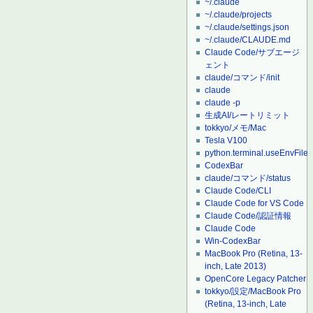
~/.claude
~/.claude/projects
~/.claude/settings.json
~/.claude/CLAUDE.md
Claude Code/サブエージ
ェント
claude/コマンド/init
claude
claude -p
生成AI/レートリミット
tokkyo/メモ/Mac
Tesla V100
python.terminal.useEnvFile
CodexBar
claude/コマンド/status
Claude Code/CLI
Claude Code for VS Code
Claude Code/認証情報
Claude Code
Win-CodexBar
MacBook Pro (Retina, 13-
inch, Late 2013)
OpenCore Legacy Patcher
tokkyo/設定/MacBook Pro
(Retina, 13-inch, Late