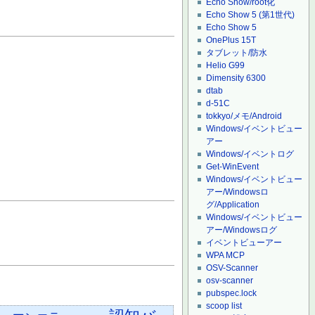
Echo Show/root化
Echo Show 5 (第1世代)
Echo Show 5
OnePlus 15T
タブレット/防水
Helio G99
Dimensity 6300
dtab
d-51C
tokkyo/メモ/Android
Windows/イベントビュー
アー
Windows/イベントログ
Get-WinEvent
Windows/イベントビュー
アー/Windowsロ
グ/Application
Windows/イベントビュー
アー/Windowsログ
イベントビューアー
WPA MCP
OSV-Scanner
osv-scanner
pubspec.lock
scoop list