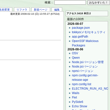
検索：
名前変更
リファラ
新規ページ
編集
アクセス:3418 本日:2
最終更新:2008-02-10 (日) 13:55:27 (6752d)
最新の100件
2026-08-07
package.json
tokkyo/メモ/セキュリティ
app.getPath
OpenSSF Malicious
Packages
2026-08-06
OSV
Qwen
Node.js/バージョン管理
Node.js/バージョン
npm/バージョン
npm config get min-
release-age
npm config list
ELECTRON_RUN_AS_NO
Wails
Flet
PySide6
Echo Show