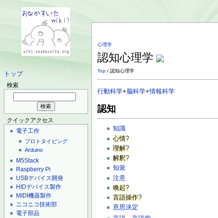
心理学
認知心理学
Top
/ 認知心理学
トップ
検索
行動科学
+
脳科学
+
情報科学
認知
クイックアクセス
知識
電子工作
心情
?
プロトタイピング
理解
?
Arduino
解釈
?
M5Stack
知覚
Raspberry Pi
注意
USBデバイス開発
HIDデバイス製作
喚起
?
MIDI機器製作
言語操作
?
ニコニコ技術部
意思決定
電子部品