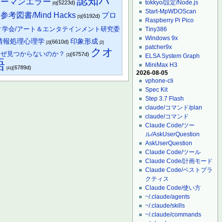
認知バ
ューマンエラー
tokkyo/設定/Node.js
(5223d)
[6]
Start-MpWDOScan
参考図書/Mind Hacks
プロ
)
(6192d)
[5]
Raspberry Pi Pico
ィ学会/アート＆エンタテインメント研究委
Tiny386
Windows 9x
情報処理心理学
印象形成
(6610d)
[2]
[2]
patcher9x
クオ
なぜ見つからないのか？
(6757d)
[1]
ELSA System Graph
語
MiniMax H3
(6789d)
[41]
2026-08-05
vphone-cli
Spec Kit
Step 3.7 Flash
claude/コマンド/plan
claude/コマンド
Claude Code/ツー
ル/AskUserQuestion
AskUserQuestion
Claude Code/ツール
Claude Code/計画モード
Claude Code/ベストプラ
クティス
Claude Code/使い方
~/.claude/agents
~/.claude/skills
~/.claude/commands