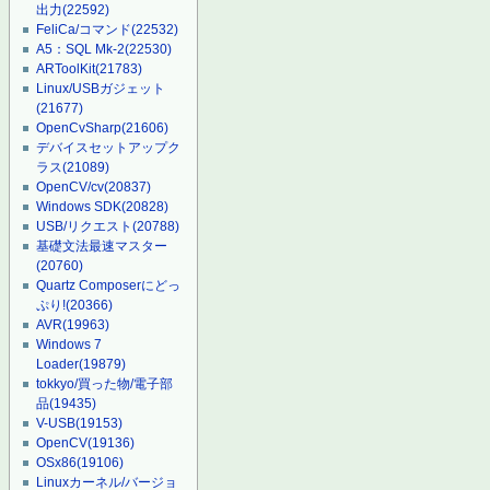
出力
(22592)
FeliCa/コマンド
(22532)
A5：SQL Mk-2
(22530)
ARToolKit
(21783)
Linux/USBガジェット
(21677)
OpenCvSharp
(21606)
デバイスセットアップク
ラス
(21089)
OpenCV/cv
(20837)
Windows SDK
(20828)
USB/リクエスト
(20788)
基礎文法最速マスター
(20760)
Quartz Composerにどっ
ぷり!
(20366)
AVR
(19963)
Windows 7
Loader
(19879)
tokkyo/買った物/電子部
品
(19435)
V-USB
(19153)
OpenCV
(19136)
OSx86
(19106)
Linuxカーネル/バージョ