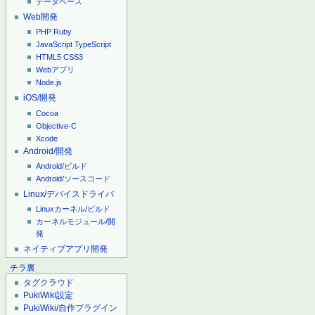
データベース
Web開発
PHP
Ruby
JavaScript
TypeScript
HTML5
CSS3
Webアプリ
Node.js
iOS/開発
Cocoa
Objective-C
Xcode
Android/開発
Android/ビルド
Android/ソースコード
Linux/デバイスドライバ
Linuxカーネル/ビルド
カーネルモジュール/開
発
ネイティブアプリ開発
チラ裏
タグクラウド
PukiWiki設定
PukiWiki/自作プラグイン