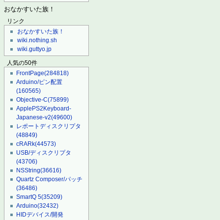
おなかすいた族！
リンク
おなかすいた族！
wiki.nothing.sh
wiki.guttyo.jp
人気の50件
FrontPage
(284818)
Arduino/ピン配置
(160565)
Objective-C
(75899)
ApplePS2Keyboard-
Japanese-v2
(49600)
レポートディスクリプタ
(48849)
cRARk
(44573)
USB/ディスクリプタ
(43706)
NSString
(36616)
Quartz Composer/パッチ
(36486)
SmartQ 5
(35209)
Arduino
(32432)
HIDデバイス/開発