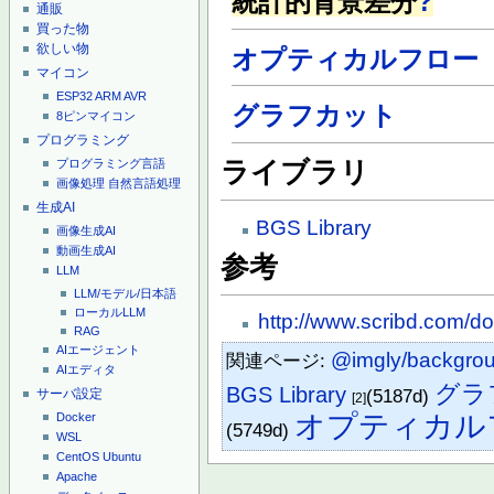
統計的背景差分
?
通販
買った物
欲しい物
オプティカルフロー
マイコン
ESP32
ARM
AVR
グラフカット
8ピンマイコン
プログラミング
プログラミング言語
ライブラリ
画像処理
自然言語処理
生成AI
BGS Library
画像生成AI
動画生成AI
参考
LLM
LLM/モデル/日本語
ローカルLLM
http://www.scribd.c
RAG
AIエージェント
@imgly/backgro
関連ページ:
AIエディタ
グラ
BGS Library
(5187d)
サーバ設定
[2]
オプティカル
Docker
(5749d)
WSL
CentOS
Ubuntu
Apache