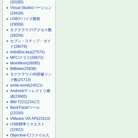
(30285)
Visual Studio/バージョン
(29438)
USBデバイス開発
(29008)
タグクラウド/アクセス数
(28256)
セブン・ステップ・ガイ
ド
(28076)
IndivBox.key
(27575)
MFC/クラス
(26672)
MoinMoin
(26085)
BitBake
(25838)
タグクラウド/内部被リン
ク数
(25713)
smile.world
(24521)
Android/ディレクトリ構
成
(23685)
IBM T221
(23417)
BackTrack/ツール
(23200)
VMware VIX API
(23114)
USB/標準リクエスト
(22922)
Objective-C/ファイル入