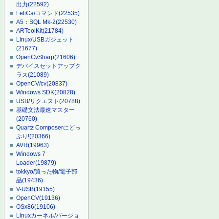
出力
(22592)
FeliCa/コマンド
(22535)
A5：SQL Mk-2
(22530)
ARToolKit
(21784)
Linux/USBガジェット
(21677)
OpenCvSharp
(21606)
デバイスセットアップク
ラス
(21089)
OpenCV/cv
(20837)
Windows SDK
(20828)
USB/リクエスト
(20788)
基礎文法最速マスター
(20760)
Quartz Composerにどっ
ぷり!
(20366)
AVR
(19963)
Windows 7
Loader
(19879)
tokkyo/買った物/電子部
品
(19436)
V-USB
(19155)
OpenCV
(19136)
OSx86
(19106)
Linuxカーネル/バージョ