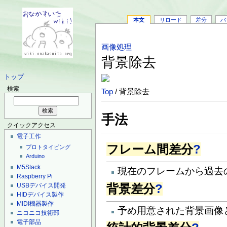
本文
リロード
差分
バ
画像処理
背景除去
トップ
検索
Top
/ 背景除去
手法
クイックアクセス
電子工作
フレーム間差分
?
プロトタイピング
Arduino
M5Stack
現在のフレームから過去
Raspberry Pi
背景差分
?
USBデバイス開発
HIDデバイス製作
MIDI機器製作
予め用意された背景画像
ニコニコ技術部
電子部品