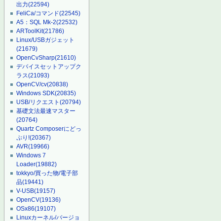
出力
(22594)
FeliCa/コマンド
(22545)
A5：SQL Mk-2
(22532)
ARToolKit
(21786)
Linux/USBガジェット
(21679)
OpenCvSharp
(21610)
デバイスセットアップク
ラス
(21093)
OpenCV/cv
(20838)
Windows SDK
(20835)
USB/リクエスト
(20794)
基礎文法最速マスター
(20764)
Quartz Composerにどっ
ぷり!
(20367)
AVR
(19966)
Windows 7
Loader
(19882)
tokkyo/買った物/電子部
品
(19441)
V-USB
(19157)
OpenCV
(19136)
OSx86
(19107)
Linuxカーネル/バージョ