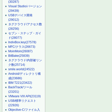
(30287)
Visual Studio/バージョン
(29439)
USBデバイス開発
(29012)
タグクラウド/アクセス数
(28256)
セブン・ステップ・ガイ
ド
(28077)
IndivBox.key
(27578)
MFC/クラス
(26673)
MoinMoin
(26087)
BitBake
(25839)
タグクラウド/内部被リン
ク数
(25714)
smile.world
(24522)
Android/ディレクトリ構
成
(23686)
IBM T221
(23422)
BackTrack/ツール
(23201)
VMware VIX API
(23119)
USB/標準リクエスト
(22926)
Objective-C/ファイル入