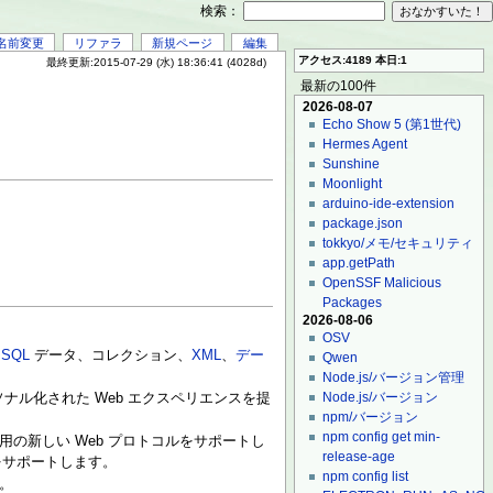
検索：
名前変更
リファラ
新規ページ
編集
アクセス:4189 本日:1
最終更新:2015-07-29 (水) 18:36:41 (4028d)
最新の100件
2026-08-07
Echo Show 5 (第1世代)
Hermes Agent
Sunshine
Moonlight
arduino-ide-extension
package.json
tokkyo/メモ/セキュリティ
app.getPath
OpenSSF Malicious
Packages
2026-08-06
OSV
、
SQL
データ、コレクション、
XML
、
デー
Qwen
Node.js/バージョン管理
Node.js/バージョン
ソナル化された Web エクスペリエンスを提
npm/バージョン
npm config get min-
ド用の新しい Web プロトコルをサポートし
release-age
をサポートします。
npm config list
す。