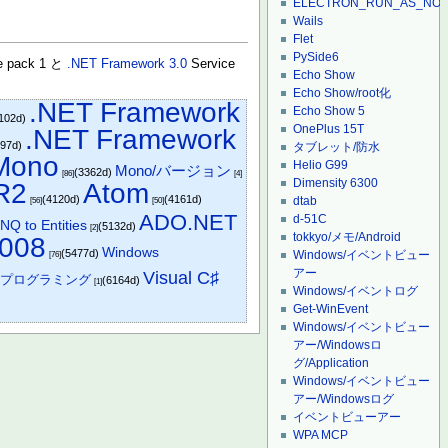
ELECTRON_RUN_AS_NO
Wails
Flet
PySide6
e pack 1 と
.NET Framework 3.0
Service
Echo Show
Echo Show/root化
.NET Framework
Echo Show 5
1102d)
OnePlus 15T
.NET Framework
297d)
タブレット/防水
Mono
Helio G99
Mono/バージョン
(3362d)
[86]
[4]
Dimensity 6300
R2
Atom
(4120d)
(4161d)
dtab
[56]
[50]
ADO.NET
d-51C
INQ to Entities
(5132d)
[2]
tokkyo/メモ/Android
2008
Windows
(5477d)
Windows/イベントビュー
[76]
アー
Visual C♯
♯プログラミング
(6164d)
[1]
Windows/イベントログ
Get-WinEvent
Windows/イベントビュー
アー/Windowsロ
グ/Application
Windows/イベントビュー
アー/Windowsログ
イベントビューアー
WPA MCP