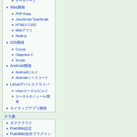
データベース
Web開発
PHP
Ruby
JavaScript
TypeScript
HTML5
CSS3
Webアプリ
Node.js
iOS/開発
Cocoa
Objective-C
Xcode
Android/開発
Android/ビルド
Android/ソースコード
Linux/デバイスドライバ
Linuxカーネル/ビルド
カーネルモジュール/開
発
ネイティブアプリ開発
チラ裏
タグクラウド
PukiWiki設定
PukiWiki/自作プラグイン