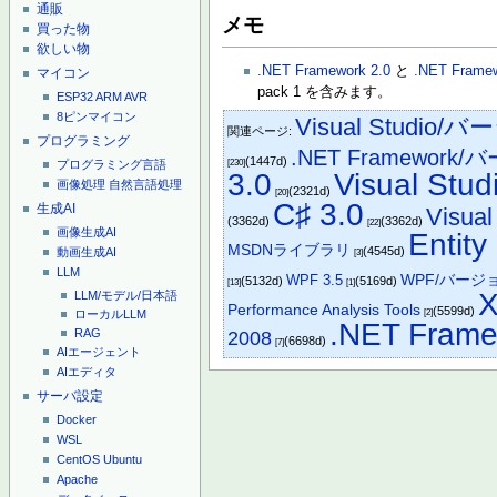
通販
メモ
買った物
欲しい物
.NET Framework 2.0
と
.NET Framew
マイコン
pack 1 を含みます。
ESP32
ARM
AVR
8ピンマイコン
Visual Studio
関連ページ:
プログラミング
.NET Framework
(1447d)
[230]
プログラミング言語
3.0
Visual Stud
画像処理
自然言語処理
(2321d)
[20]
C♯ 3.0
生成AI
Visua
(3362d)
(3362d)
[22]
画像生成AI
Entit
MSDNライブラリ
(4545d)
動画生成AI
[3]
LLM
WPF 3.5
WPF/バージ
(5132d)
(5169d)
[13]
[1]
LLM/モデル/日本語
Performance Analysis Tools
(5599d)
[2]
ローカルLLM
.NET Frame
RAG
2008
(6698d)
[7]
AIエージェント
AIエディタ
サーバ設定
Docker
WSL
CentOS
Ubuntu
Apache