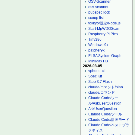
OSV-Scanner
osv-scanner
pubspec.lock
scoop list
tokkyo/設定/Node.js
Start-MpWDOScan
Raspberry Pi Pico
Tiny386
Windows 9x
patcher9x
ELSA System Graph
MiniMax H3
2026-08-05
vphone-cli
Spec Kit
Step 3.7 Flash
claude/コマンド/plan
claude/コマンド
Claude Code/ツー
ル/AskUserQuestion
AskUserQuestion
Claude Code/ツール
Claude Code/計画モード
Claude Code/ベストプラ
クティス