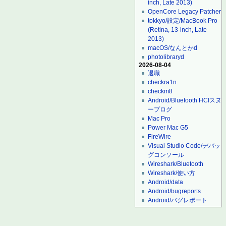
inch, Late 2013)
OpenCore Legacy Patcher
tokkyo/設定/MacBook Pro
(Retina, 13-inch, Late
2013)
macOS/なんとかd
photolibraryd
2026-08-04
退職
checkra1n
checkm8
Android/Bluetooth HCIスヌ
ープログ
Mac Pro
Power Mac G5
FireWire
Visual Studio Code/デバッ
グコンソール
Wireshark/Bluetooth
Wireshark/使い方
Android/data
Android/bugreports
Android/バグレポート