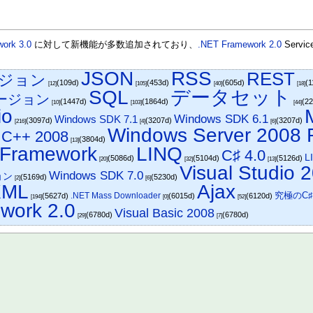
ork 3.0
に対して新機能が多数追加されており、
.NET Framework 2.0
Servic
JSON
RSS
REST
/バージョン
(109d)
(453d)
(605d)
(
[12]
[105]
[40]
[18]
SQL
データセット
/バージョン
(1447d)
(1864d)
(2
[10]
[103]
[44]
io
Windows SDK 6.1
Windows SDK 7.1
(3097d)
(3207d)
(3207d)
[216]
[4]
[6]
Windows Server 2008 
l C++ 2008
(3804d)
[13]
y Framework
LINQ
C♯ 4.0
L
(5086d)
(5104d)
(5126d)
[20]
[32]
[13]
Visual Studio 
Windows SDK 7.0
ョン
(5169d)
(5230d)
[2]
[6]
XML
Ajax
究極のC
.NET Mass Downloader
(5627d)
(6015d)
(6120d)
[194]
[0]
[52]
work 2.0
Visual Basic 2008
(6780d)
(6780d)
[29]
[7]