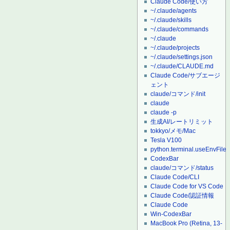
Claude Code/使い方
~/.claude/agents
~/.claude/skills
~/.claude/commands
~/.claude
~/.claude/projects
~/.claude/settings.json
~/.claude/CLAUDE.md
Claude Code/サブエージ
ェント
claude/コマンド/init
claude
claude -p
生成AI/レートリミット
tokkyo/メモ/Mac
Tesla V100
python.terminal.useEnvFile
CodexBar
claude/コマンド/status
Claude Code/CLI
Claude Code for VS Code
Claude Code/認証情報
Claude Code
Win-CodexBar
MacBook Pro (Retina, 13-