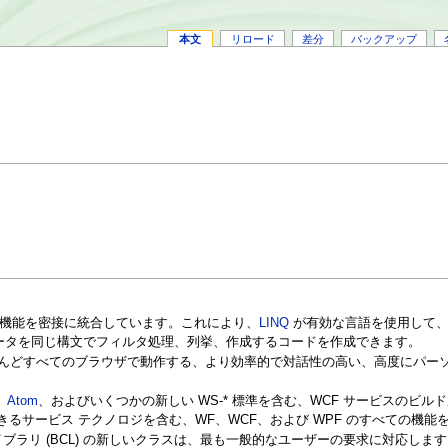
本文
リロード
差分
バックアップ
識機能を密接に統合しています。これにより、
LINQ
が有効な言語を使用して
ータを同じ構文でフィルタ処理、列挙、作成するコードを作成できます。
と、ほとんどすべてのブラウザで動作する、より効率的で対話性の高い、高度にパー
、
Atom
、およびいくつかの新しい WS-* 標準を含む、WCF サービスのビル
きるサービス テクノロジを含む、WF、WCF、および WPF のすべての機能
クラス ライブラリ (BCL) の新しいクラスは、最も一般的なユーザーの要求に対応しま