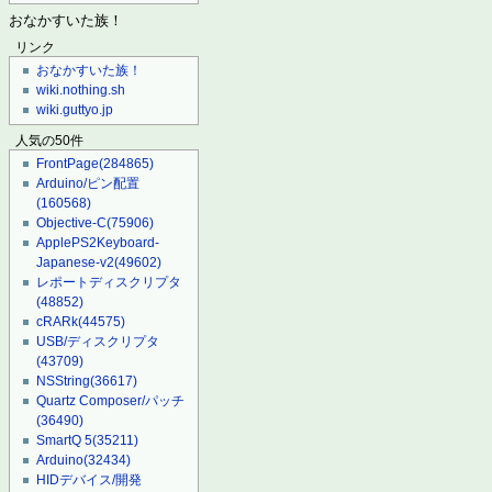
おなかすいた族！
リンク
おなかすいた族！
wiki.nothing.sh
wiki.guttyo.jp
人気の50件
FrontPage
(284865)
Arduino/ピン配置
(160568)
Objective-C
(75906)
ApplePS2Keyboard-
Japanese-v2
(49602)
レポートディスクリプタ
(48852)
cRARk
(44575)
USB/ディスクリプタ
(43709)
NSString
(36617)
Quartz Composer/パッチ
(36490)
SmartQ 5
(35211)
Arduino
(32434)
HIDデバイス/開発