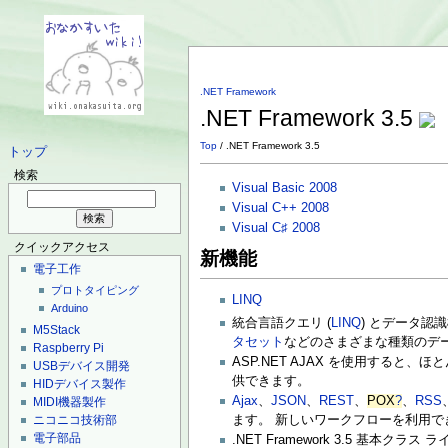
.NET Framework
.NET Framework 3.5
Top
/ .NET Framework 3.5
トップ
検索
Visual Basic 2008
Visual C++ 2008
Visual C♯ 2008
クイックアクセス
新機能
電子工作
プロトタイピング
LINQ
Arduino
統合言語クエリ (
LINQ
) とデータ認
M5Stack
タセット
などのさまざまな種類のデ
Raspberry Pi
ASP.NET AJAX を使用する
USBデバイス開発
供できます。
HIDデバイス製作
Ajax
、
JSON
、
REST
、
POX
?
、
RSS
MIDI機器製作
ニコニコ技術部
ます。 新しいワークフローを利用で
電子部品
.NET Framework 3.5 基本