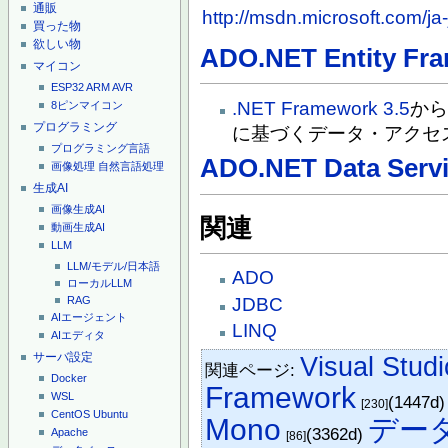
通販
http://msdn.microsoft.com/ja
買った物
欲しい物
ADO.NET Entity Fr
マイコン
ESP32
ARM
AVR
.NET Framework 3.5
から
8ピンマイコン
プログラミング
に基づくデータ・アクセ
プログラミング言語
ADO.NET Data Serv
画像処理
自然言語処理
生成AI
画像生成AI
関連
動画生成AI
LLM
LLM/モデル/日本語
ADO
ローカルLLM
JDBC
RAG
AIエージェント
LINQ
AIエディタ
サーバ設定
Visual St
関連ページ:
Docker
Framework
WSL
(1447d
[230]
CentOS
Ubuntu
Mono
デー
(3362d)
Apache
[86]