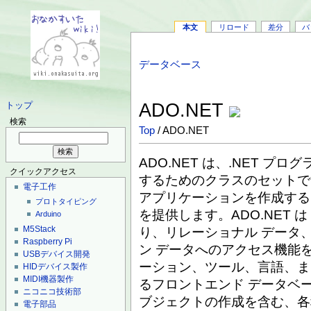
本文
リロード
差分
バ
データベース
ADO.NET
トップ
検索
Top
/ ADO.NET
ADO.NET は、.NET プ
クイックアクセス
するためのクラスのセットです
電子工作
アプリケーションを作成する
プロトタイピング
を提供します。ADO.NET 
Arduino
M5Stack
り、リレーショナル データ、
Raspberry Pi
ン データへのアクセス機能を
USBデバイス開発
ーション、ツール、言語、ま
HIDデバイス製作
MIDI機器製作
るフロントエンド データベー
ニコニコ技術部
ブジェクトの作成を含む、各
電子部品