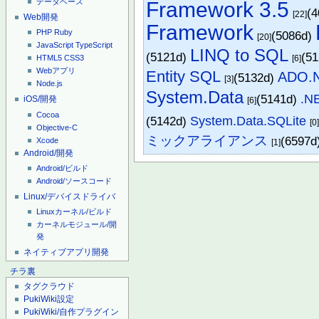
データベース
Framework 3.5
(
[22]
Web開発
Framework
PHP
Ruby
(5086d)
[20]
JavaScript
TypeScript
LINQ to SQL
(5121d)
(5
[6]
HTML5
CSS3
Webアプリ
Entity SQL
ADO.N
(5132d)
[3]
Node.js
System.Data
(5141d)
.N
iOS/開発
[6]
Cocoa
(5142d)
System.Data.SQLite
[0
Objective-C
ミックアライアンス
(6597d
Xcode
[1]
Android/開発
Android/ビルド
Android/ソースコード
Linux/デバイスドライバ
Linuxカーネル/ビルド
カーネルモジュール/開
発
ネイティブアプリ開発
チラ裏
タグクラウド
PukiWiki設定
PukiWiki/自作プラグイン