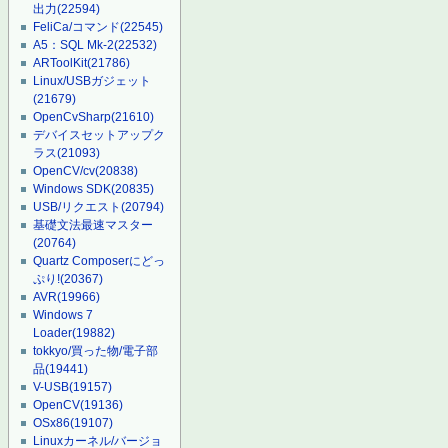
出力
(22594)
FeliCa/コマンド
(22545)
A5：SQL Mk-2
(22532)
ARToolKit
(21786)
Linux/USBガジェット
(21679)
OpenCvSharp
(21610)
デバイスセットアップク
ラス
(21093)
OpenCV/cv
(20838)
Windows SDK
(20835)
USB/リクエスト
(20794)
基礎文法最速マスター
(20764)
Quartz Composerにどっ
ぷり!
(20367)
AVR
(19966)
Windows 7
Loader
(19882)
tokkyo/買った物/電子部
品
(19441)
V-USB
(19157)
OpenCV
(19136)
OSx86
(19107)
Linuxカーネル/バージョ