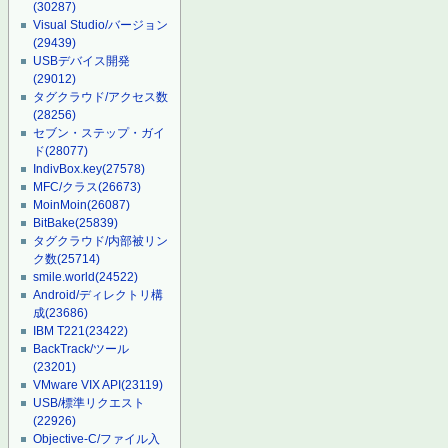
(30287)
Visual Studio/バージョン
(29439)
USBデバイス開発
(29012)
タグクラウド/アクセス数
(28256)
セブン・ステップ・ガイ
ド
(28077)
IndivBox.key
(27578)
MFC/クラス
(26673)
MoinMoin
(26087)
BitBake
(25839)
タグクラウド/内部被リン
ク数
(25714)
smile.world
(24522)
Android/ディレクトリ構
成
(23686)
IBM T221
(23422)
BackTrack/ツール
(23201)
VMware VIX API
(23119)
USB/標準リクエスト
(22926)
Objective-C/ファイル入