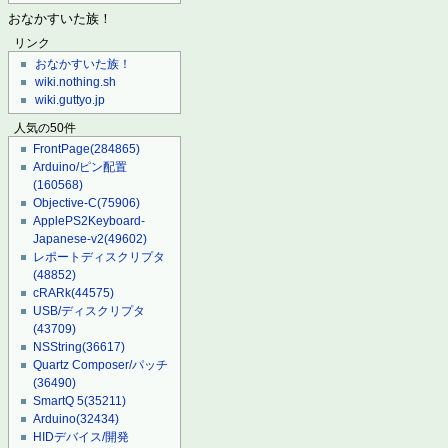
おなかすいた族！
リンク
おなかすいた族！
wiki.nothing.sh
wiki.guttyo.jp
人気の50件
FrontPage
(284865)
Arduino/ピン配置
(160568)
Objective-C
(75906)
ApplePS2Keyboard-
Japanese-v2
(49602)
レポートディスクリプタ
(48852)
cRARk
(44575)
USB/ディスクリプタ
(43709)
NSString
(36617)
Quartz Composer/パッチ
(36490)
SmartQ 5
(35211)
Arduino
(32434)
HIDデバイス/開発