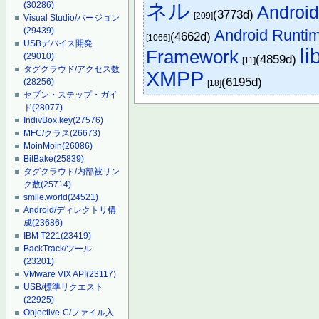
ネル
(30286)
Andro
(3773d)
[209]
Visual Studio/バージョン
(29439)
Android Runti
(4662d)
[1066]
USBデバイス開発
li
Framework
(29010)
(4859d)
[11]
タグクラウド/アクセス数
XMPP
(6195d)
(28256)
[18]
セブン・ステップ・ガイ
ド
(28077)
IndivBox.key
(27576)
MFC/クラス
(26673)
MoinMoin
(26086)
BitBake
(25839)
タグクラウド/内部被リン
ク数
(25714)
smile.world
(24521)
Android/ディレクトリ構
成
(23686)
IBM T221
(23419)
BackTrack/ツール
(23201)
VMware VIX API
(23117)
USB/標準リクエスト
(22925)
Objective-C/ファイル入