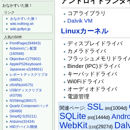
アンドロイドランタ
おなかすいた族！
コアライブラリ
リンク
おなかすいた族！
Dalvik VM
wiki.nothing.sh
Linuxカーネル
wiki.guttyo.jp
人気の50件
ディスプレイドライバ
FrontPage
(284843)
Arduino/ピン配置
カメラドライバ
(160568)
フラッシュメモリドライ
Objective-C
(75902)
ApplePS2Keyboard-
Binder (IPC)ドライバ
Japanese-v2
(49601)
キーパッドドライバ
レポートディスクリプタ
(48852)
Wi0Fiドライバ
cRARk
(44575)
オーディオドライバ
USB/ディスクリプタ
(43708)
電源管理
NSString
(36617)
SSL
Quartz Composer/パッチ
関連ページ:
(1004d)
[86]
(36489)
SQLite
And
SmartQ 5
(35211)
(1444d)
[89]
Arduino
(32434)
WebKit
Dal
(2927d)
HIDデバイス/開発
[116]