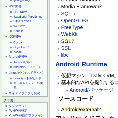
データベース
Media Framework
Web開発
PHP
Ruby
SQLite
JavaScript
TypeScript
OpenGL ES
HTML5
CSS3
FreeType
Webアプリ
Node.js
WebKit
iOS/開発
SGL
?
Cocoa
SSL
Objective-C
Xcode
libc
Android/開発
Android Runtime
Android/ビルド
Android/ソースコード
Linux/デバイスドライバ
仮想マシン「Dalvik VM
Linuxカーネル/ビルド
基本的なAPIを提供する
カーネルモジュール/開
発
Android/パッケージ
ネイティブアプリ開発
ソースコード
チラ裏
タグクラウド
Android/external
?
PukiWiki設定
PukiWiki/自作プラグイン