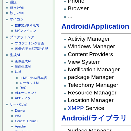
Phone
通販
Browser
買った物
欲しい物
...
マイコン
Android/Applicatio
ESP32
ARM
AVR
8ピンマイコン
プログラミング
Activity Manager
プログラミング言語
Windows Manager
画像処理
自然言語処理
Content Providers
生成AI
View System
画像生成AI
動画生成AI
Notification Manager
LLM
package Manager
LLM/モデル/日本語
ローカルLLM
Telephony Manager
RAG
Resource Manager
AIエージェント
AIエディタ
Location Manager
サーバ設定
XMPP
Service
Docker
Android/ライブラリ
WSL
CentOS
Ubuntu
Apache
Surface Manager