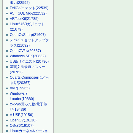
出力
(22592)
FeliCa/コマンド
(22539)
A5：SQL Mk-2
(22532)
ARToolKit
(21785)
Linux/USBガジェット
(21679)
OpenCvSharp
(21607)
デバイスセットアップク
ラス
(21092)
OpenCV/cv
(20837)
Windows SDK
(20832)
USB/リクエスト
(20790)
基礎文法最速マスター
(20762)
Quartz Composerにどっ
ぷり!
(20367)
AVR
(19965)
Windows 7
Loader
(19880)
tokkyo/買った物/電子部
品
(19439)
V-USB
(19156)
OpenCV
(19136)
OSx86
(19107)
Linuxカーネル/バージョ