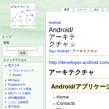
本文
リロード
差分
バ
Android
Android/
アーキテ
トップ
クチャ
検索
Top
/
Android
/ アーキテクチャ
クイックアクセス
http://developer.android.com
電子工作
アーキテクチャ
プロトタイピング
Arduino
M5Stack
Raspberry Pi
Android/アプリケ
USBデバイス開発
HIDデバイス製作
Home
MIDI機器製作
ニコニコ技術部
Contacts
電子部品