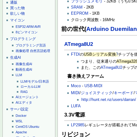
フラッシュメモリ
- 32KB（うち0.5
通販
SRAM
- 2KB
買った物
欲しい物
EEPROM
- 1KB
クロック周波数 - 16MHz
マイコン
ESP32
ARM
AVR
前の世代(
Arduino Duemila
8ピンマイコン
プログラミング
ATmega8U2
プログラミング言語
画像処理
自然言語処理
FTDI
の
USBシリアル変換
?
チップを
生成AI
つまり、従来通りの
ATmega32
画像生成AI
また、この
ATmega8U2
チップ
動画生成AI
LLM
書き換えファーム
LLM/モデル/日本語
Moco
-
USB-MIDI
ローカルLLM
RAG
MIDI
/
ジョイスティック
/
キーボード
/
AIエージェント
http://hunt.net.nz/users/darran/
AIエディタ
LUFA
サーバ設定
3.3V電源
Docker
WSL
LP2985
レギュレータが搭載されてMax
CentOS
Ubuntu
Apache
リビジョン