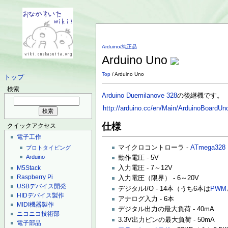
Arduino/純正品
Arduino Uno
Top
/ Arduino Uno
トップ
検索
Arduino Duemilanove 328
の後継機です。
http://arduino.cc/en/Main/ArduinoBoardUn
仕様
クイックアクセス
電子工作
マイクロコントローラ -
ATmega328
プロトタイピング
Arduino
動作電圧 - 5V
M5Stack
入力電圧 - 7～12V
Raspberry Pi
入力電圧（限界） - 6～20V
USBデバイス開発
デジタルI/O - 14本（うち6本は
PWM
HIDデバイス製作
アナログ入力 - 6本
MIDI機器製作
デジタル出力の最大負荷 - 40mA
ニコニコ技術部
3.3V出力ピンの最大負荷 - 50mA
電子部品