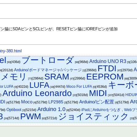
。
ン脇にSDAピンとSCLピンが、RESETピン脇にIOREFピンが追加
try-380.html
el
ブートローダ
Arduino UNO R3
(436d)
(968d)
(106
[93]
[68]
[5]
FTDI
A
Arduino/ボードマネージャ/パッケージ
(2012d)
(2968d)
(2970d)
4]
[1]
[47]
ュメモリ
SRAM
EEPROM
(2984d)
(2996d)
(300
[77]
[47]
[68]
キーボ
LUFA
for LUFA
Moco For LUFA
(4022d)
(4447d)
(4536d)
[0]
[18]
[0]
Arduino Leonardo
MIDI
HIDUI
d)
(5018d)
(5041d)
[22]
[107]
Ar
IDI
Moco
Arduino/ピン配置
LP2985
(5179d)
(5179d)
(5179d)
(5179d)
[4]
[4]
[3]
[4]
Arduino 1.0
Optiboot
iPadにArduinoをつなぎ，Web
79d)
(5215d)
(5240d)
[1]
[8]
8
PWM
ジョイスティック
(5714d)
(5721d)
(5
[24]
[62]
[23]