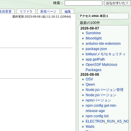
検索：
名前変更
リファラ
新規ページ
編集
アクセス:4966 本日:1
最終更新:2023-09-08 (金) 11:16:11 (1064d)
最新の100件
2026-08-07
Sunshine
Moonlight
arduino-ide-extension
package.json
tokkyo/メモ/セキュリティ
app.getPath
OpenSSF Malicious
Packages
2026-08-06
OSV
Qwen
Node.js/バージョン管理
Node.js/バージョン
npm/バージョン
npm config get min-
release-age
npm config list
ELECTRON_RUN_AS_NO
Wails