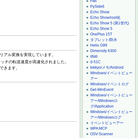
Flet
PySide6
Echo Show
Echo Show/root化
Echo Show 5 (第1世代)
Echo Show 5
OnePlus 15T
タブレット/防水
Helio G99
Dimensity 6300
シリアル変換を実現しています。
dtab
ケッチの転送速度が高速化されました。
d-51C
tokkyo/メモ/Android
もできます。
Windows/イベントビュー
アー
Windows/イベントログ
Get-WinEvent
Windows/イベントビュー
アー/Windowsロ
グ/Application
Windows/イベントビュー
アー/Windowsログ
イベントビューアー
WPA MCP
OSV-Scanner