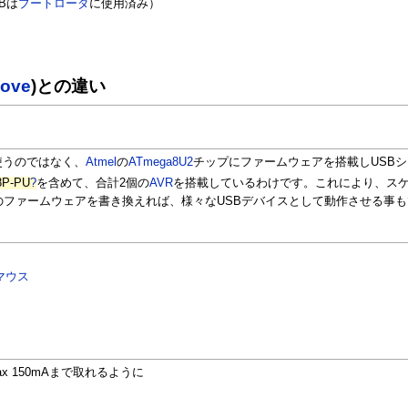
KBは
ブートローダ
に使用済み）
nove
)との違い
使うのではなく、
Atmel
の
ATmega8U2
チップにファームウェアを搭載しUSB
8P-PU
?
を含めて、合計2個の
AVR
を搭載しているわけです。これにより、ス
のファームウェアを書き換えれば、様々なUSBデバイスとして動作させる事
マウス
 150mAまで取れるように