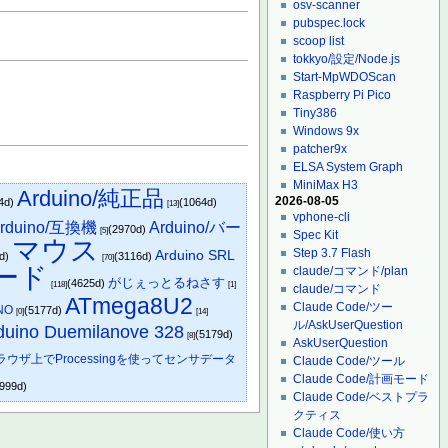
osv-scanner
pubspec.lock
scoop list
tokkyo/設定/Node.js
Start-MpWDOScan
Raspberry Pi Pico
Tiny386
Windows 9x
patcher9x
ELSA System Graph
MiniMax H3
Arduino/純正品
2026-08-05
4d)
(1064d)
[13]
vphone-cli
rduino/互換機
Arduino/バー
(2970d)
[5]
Spec Kit
マウス
Step 3.7 Flash
Arduino SRL
9d)
(3116d)
[70]
ード
claude/コマンド/plan
がじぇっとるねさす
(4625d)
[118]
[1]
claude/コマンド
ATmega8U2
Claude Code/ツー
NO
(5177d)
[0]
[14]
ル/AskUserQuestion
duino Duemilanove 328
(5179d)
[8]
AskUserQuestion
ブラウザ上でProcessingを使ってセンサデータ
Claude Code/ツール
Claude Code/計画モード
999d)
Claude Code/ベストプラ
クティス
Claude Code/使い方