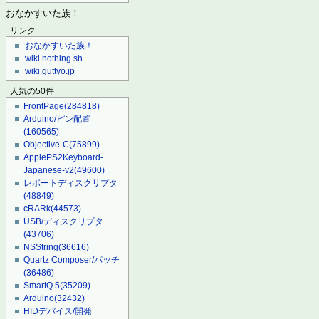
おなかすいた族！
リンク
おなかすいた族！
wiki.nothing.sh
wiki.guttyo.jp
人気の50件
FrontPage
(284818)
Arduino/ピン配置
(160565)
Objective-C
(75899)
ApplePS2Keyboard-
Japanese-v2
(49600)
レポートディスクリプタ
(48849)
cRARk
(44573)
USB/ディスクリプタ
(43706)
NSString
(36616)
Quartz Composer/パッチ
(36486)
SmartQ 5
(35209)
Arduino
(32432)
HIDデバイス/開発