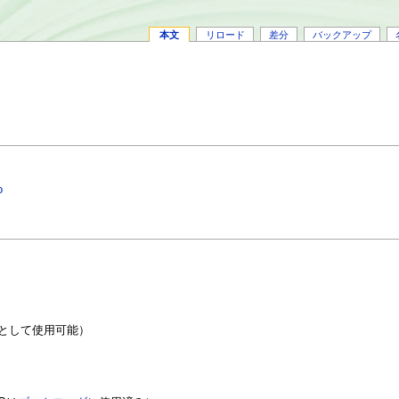
本文
リロード
差分
バックアップ
o
として使用可能）