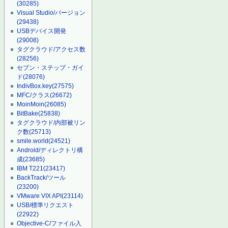
(30285)
Visual Studio/バージョン
(29438)
USBデバイス開発
(29008)
タグクラウド/アクセス数
(28256)
セブン・ステップ・ガイ
ド
(28076)
IndivBox.key
(27575)
MFC/クラス
(26672)
MoinMoin
(26085)
BitBake
(25838)
タグクラウド/内部被リン
ク数
(25713)
smile.world
(24521)
Android/ディレクトリ構
成
(23685)
IBM T221
(23417)
BackTrack/ツール
(23200)
VMware VIX API
(23114)
USB/標準リクエスト
(22922)
Objective-C/ファイル入