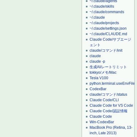
~/.claude/agents
~/.claude/skills
~/.claude/commands
~/.claude
~/.claude/projects
~/.claude/settings.json
~/.claude/CLAUDE.md
Claude Code/サブエージ
ェント
claude/コマンド/init
claude
claude -p
生成AI/レートリミット
tokkyo/メモ/Mac
Tesla V100
python.terminal.useEnvFile
CodexBar
claude/コマンド/status
Claude Code/CLI
Claude Code for VS Code
Claude Code/認証情報
Claude Code
Win-CodexBar
MacBook Pro (Retina, 13-
inch, Late 2013)