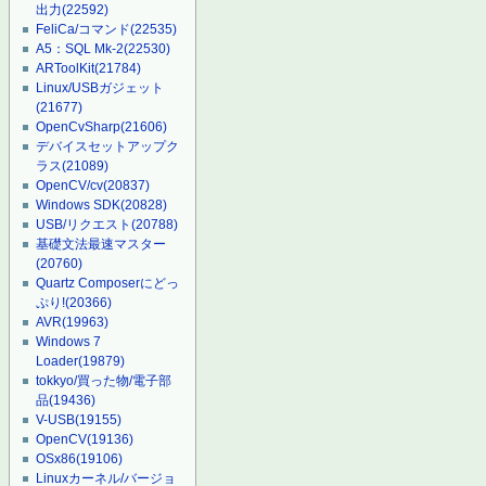
出力
(22592)
FeliCa/コマンド
(22535)
A5：SQL Mk-2
(22530)
ARToolKit
(21784)
Linux/USBガジェット
(21677)
OpenCvSharp
(21606)
デバイスセットアップク
ラス
(21089)
OpenCV/cv
(20837)
Windows SDK
(20828)
USB/リクエスト
(20788)
基礎文法最速マスター
(20760)
Quartz Composerにどっ
ぷり!
(20366)
AVR
(19963)
Windows 7
Loader
(19879)
tokkyo/買った物/電子部
品
(19436)
V-USB
(19155)
OpenCV
(19136)
OSx86
(19106)
Linuxカーネル/バージョ