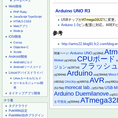
データベース
Web開発
Arduino UNO R3
PHP
Ruby
JavaScript
TypeScript
USBチップが
ATmega16U2
?
に変更
HTML5
CSS3
Arduino 1.0
ピン配置に対応。AREFピ
Webアプリ
Node.js
参考
iOS/開発
Cocoa
http://arms22.blog91.fc2.com/blog-en
Objective-C
Atm
Xcode
Arduino UNO
関連ページ:
(186d)
[3]
Android/開発
CPUボード
Wokwi
(1401d)
[0]
[5
Android/ビルド
フラッシ
ジョン
Android/ソースコード
(2971d)
[5]
Arduino
Linux/デバイスドライバ
Moco 
(3944d)
(3944d)
[2]
[332]
AVR
Linuxカーネル/ビルド
UnoJoy
(4815d)
(4897d)
(4901
[0]
[205]
カーネルモジュール/開
morecat lab.
USB-M
発
(5179d)
(5179d)
[7]
Arduino Duemilanove
ネイティブアプリ開発
(51
[13]
ATmega32
チラ裏
を可視化
(5594d)
[0]
タグクラウド
PukiWiki設定
PukiWiki/自作プラグイン