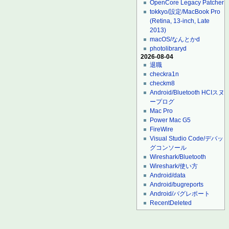
OpenCore Legacy Patcher
tokkyo/設定/MacBook Pro
(Retina, 13-inch, Late
2013)
macOS/なんとかd
photolibraryd
2026-08-04
退職
checkra1n
checkm8
Android/Bluetooth HCIスヌ
ープログ
Mac Pro
Power Mac G5
FireWire
Visual Studio Code/デバッ
グコンソール
Wireshark/Bluetooth
Wireshark/使い方
Android/data
Android/bugreports
Android/バグレポート
RecentDeleted