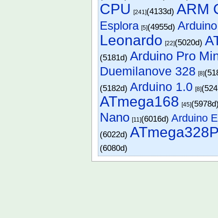
CPU
ARM C
(4133d)
[241]
Esplora
Arduin
(4955d)
[5]
Leonardo
A
(5020d)
[22]
Arduino Pro Min
(5181d)
Duemilanove 328
(51
[8]
Arduino 1.0
(5182d)
(52
[8]
ATmega168
(5978d
[45]
Nano
Arduino E
(6016d)
[11]
ATmega328
(6022d)
(6080d)