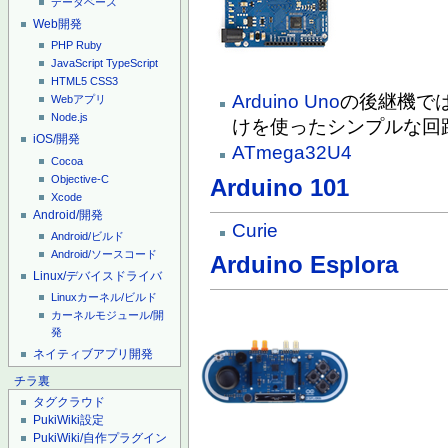
データベース
Web開発
PHP
Ruby
JavaScript
TypeScript
HTML5
CSS3
Arduino Uno
の後継機で
Webアプリ
Node.js
けを使ったシンプルな回
iOS/開発
ATmega32U4
Cocoa
Objective-C
Arduino 101
Xcode
Android/開発
Curie
Android/ビルド
Android/ソースコード
Arduino Esplora
Linux/デバイスドライバ
Linuxカーネル/ビルド
カーネルモジュール/開
発
ネイティブアプリ開発
チラ裏
タグクラウド
PukiWiki設定
PukiWiki/自作プラグイン