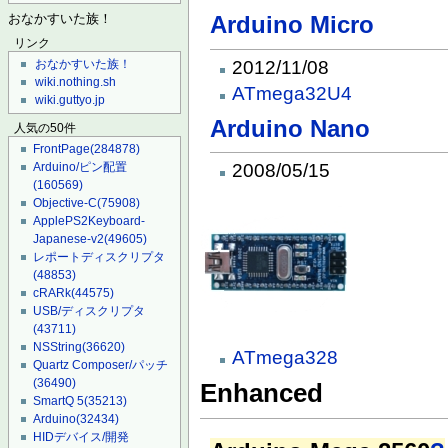
Arduino Micro
おなかすいた族！
リンク
2012/11/08
おなかすいた族！
wiki.nothing.sh
ATmega32U4
wiki.guttyo.jp
Arduino Nano
人気の50件
FrontPage
(284878)
Arduino/ピン配置
2008/05/15
(160569)
Objective-C
(75908)
ApplePS2Keyboard-
Japanese-v2
(49605)
レポートディスクリプタ
(48853)
cRARk
(44575)
USB/ディスクリプタ
(43711)
NSString
(36620)
ATmega328
Quartz Composer/パッチ
(36490)
Enhanced
SmartQ 5
(35213)
Arduino
(32434)
HIDデバイス/開発