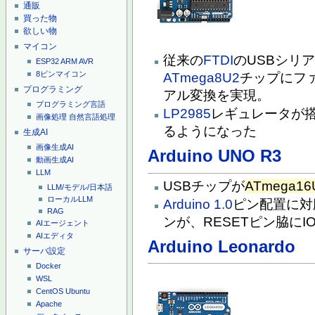
通販
買った物
欲しい物
マイコン
従来の
FTDI
のUSBシリ
ESP32
ARM
AVR
8ピンマイコン
ATmega8U2
チップにフ
プログラミング
アル変換を実現。
プログラミング言語
LP2985
レギュレータが搭載
画像処理
自然言語処理
るようになった
生成AI
画像生成AI
Arduino UNO R3
動画生成AI
LLM
USBチップが
ATmega16
LLM/モデル/日本語
ローカルLLM
Arduino 1.0
ピン配置に対応
RAG
ンが、RESETピン脇にI
AIエージェント
AIエディタ
Arduino Leonardo
サーバ設定
Docker
WSL
CentOS
Ubuntu
Apache