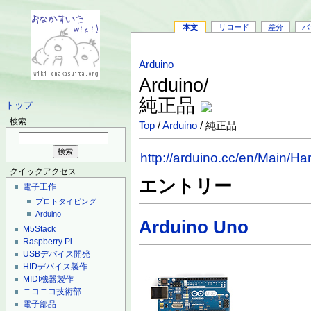
本文
リロード
差分
バ
Arduino
Arduino/
純正品
トップ
検索
Top
/
Arduino
/ 純正品
http://arduino.cc/en/Main/H
クイックアクセス
エントリー
電子工作
プロトタイピング
Arduino
Arduino Uno
M5Stack
Raspberry Pi
USBデバイス開発
HIDデバイス製作
MIDI機器製作
ニコニコ技術部
電子部品