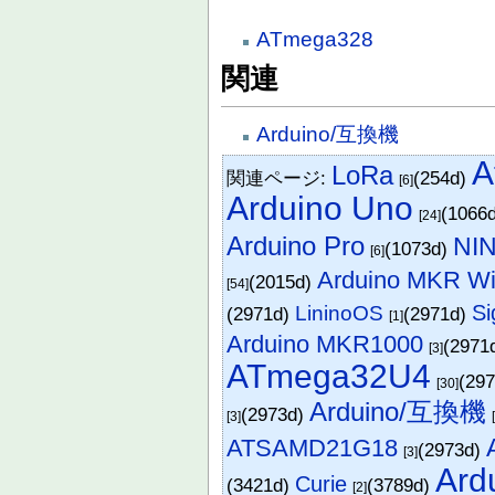
ATmega328
関連
Arduino/互換機
A
LoRa
関連ページ:
(254d)
[6]
Arduino Uno
(1066
[24]
Arduino Pro
NI
(1073d)
[6]
Arduino MKR Wi
(2015d)
[54]
Si
LininoOS
(2971d)
(2971d)
[1]
Arduino MKR1000
(2971
[3]
ATmega32U4
(29
[30]
Arduino/互換機
(2973d)
[3]
ATSAMD21G18
(2973d)
[3]
Ard
Curie
(3421d)
(3789d)
[2]