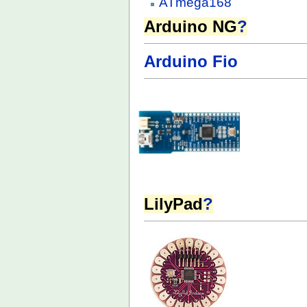
ATmega168
Arduino NG
?
Arduino Fio
LilyPad
?