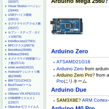
Arduino Mega 2560
?
(30287)
Visual Studio/バージョン
(29440)
USBデバイス開発
(29013)
タグクラウド/アクセス数
(28257)
セブン・ステップ・ガイ
ド
(28078)
IndivBox.key
(27581)
MFC/クラス
(26674)
Arduino Zero
MoinMoin
(26088)
BitBake
(25840)
タグクラウド/内部被リン
ATSAMD21G18
ク数
(25714)
smile.world
(24522)
Arduino Zero
from arduin
Android/ディレクトリ構
Arduino Zero Pro
?
from a
成
(23688)
Pro
にリネーム
IBM T221
(23422)
BackTrack/ツール
Arduino Due
(23201)
VMware VIX API
(23121)
USB/標準リクエスト
SAM3X8E
?
ARM Cortex
(22927)
Objective-C/ファイル入
Arduino M0 Pro