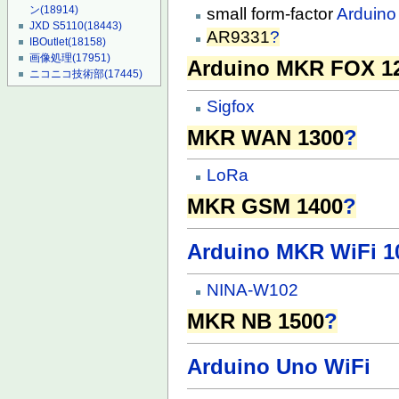
ン
(18914)
small form-factor
Arduino
JXD S5110
(18443)
AR9331
?
IBOutlet
(18158)
画像処理
(17951)
Arduino MKR FOX 1
ニコニコ技術部
(17445)
Sigfox
MKR WAN 1300
?
LoRa
MKR GSM 1400
?
Arduino MKR WiFi 1
NINA-W102
MKR NB 1500
?
Arduino Uno WiFi