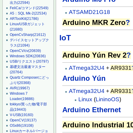
出力
(22594)
FeliCa/コマンド
(22549)
ATSAMD21G18
A5：SQL Mk-2
(22534)
ARToolKit
(21786)
Arduino MKR Zero
?
Linux/USBガジェット
(21680)
OpenCvSharp
(21612)
IoT
デバイスセットアップク
ラス
(21094)
OpenCV/cv
(20839)
Arduino Yún Rev 2
?
Windows SDK
(20836)
USB/リクエスト
(20797)
ATmega32U4
+
AR9331
基礎文法最速マスター
(20764)
Arduino Yún
Quartz Composerにどっ
ぷり!
(20368)
AVR
(19967)
ATmega32U4
+
AR9331
Windows 7
Linux
(
LininoOS
)
Loader
(19886)
tokkyo/買った物/電子部
Arduino Ethernet
品
(19443)
V-USB
(19160)
OpenCV
(19137)
Arduino Industrial 1
OSx86
(19108)
Linuxカーネル/バージョ