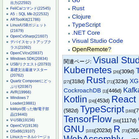
Go
出力
(22592)
Rust
FeliCa/コマンド
(22545)
A5：SQL Mk-2
(22532)
Clojure
ARToolKit
(21786)
TypeScript
Linux/USBガジェット
(21679)
.NET Core
OpenCvSharp
(21607)
Visual Studio Code
デバイスセットアップク
ラス
(21092)
OpenRemote
?
OpenCV/cv
(20837)
Visual Stu
Windows SDK
(20834)
関連ページ:
USB/リクエスト
(20793)
Kubernetes
基礎文法最速マスター
(309d)
[26]
(20762)
Rust
XG
(318d)
(323d)
Quartz Composerにどっ
[27]
[71]
ぷり!
(20367)
Kafk
CockroachDB
(446d)
[1]
AVR
(19966)
Kotlin
React 
Windows 7
(453d)
[24]
Loader
(19881)
TypeScript
tokkyo/買った物/電子部
(582d)
(
[160]
品
(19440)
TensorFlow
(1117d)
V-USB
(19156)
[58]
OpenCV
(19136)
GNU
R
(2023d)
(26
[103]
[73]
OSx86
(19107)
WebAssembly
Linuxカーネル/バージョ