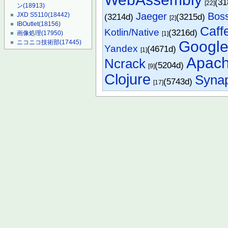
(3
[22]
ン
(18913)
Jaeger
Boss
JXD S5110
(18442)
(3214d)
(3215d)
[2]
IBOutlet
(18156)
Caff
Kotlin/Native
(3216d)
画像処理
(17950)
[1]
Googl
ニコニコ技術部
(17445)
Yandex
(4671d)
[1]
Apac
Ncrack
(5204d)
[9]
Clojure
Synap
(5743d)
[17]