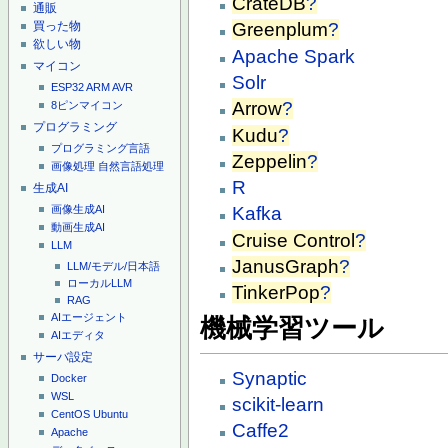
CrateDB
?
通販
買った物
Greenplum
?
欲しい物
Apache Spark
マイコン
Solr
ESP32
ARM
AVR
Arrow
?
8ピンマイコン
プログラミング
Kudu
?
プログラミング言語
Zeppelin
?
画像処理
自然言語処理
R
生成AI
画像生成AI
Kafka
動画生成AI
Cruise Control
?
LLM
JanusGraph
?
LLM/モデル/日本語
ローカルLLM
TinkerPop
?
RAG
AIエージェント
機械学習ツール
AIエディタ
サーバ設定
Synaptic
Docker
WSL
scikit-learn
CentOS
Ubuntu
Caffe2
Apache