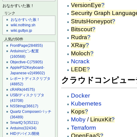
VersionEye
?
おなかすいた族！
Security Graph Languag
リンク
おなかすいた族！
StrutsHoneypot
?
wiki.nothing.sh
Bitscout
?
wiki.guttyo.jp
Rudra
?
人気の50件
XRay
?
FrontPage
(284855)
Arduino/ピン配置
Moloch
?
(160568)
Ncrack
Objective-C
(75905)
ApplePS2Keyboard-
LEDE
?
Japanese-v2
(49602)
クラウドコンピュー
レポートディスクリプタ
(48852)
cRARk
(44575)
Docker
USB/ディスクリプタ
(43708)
Kubernetes
NSString
(36617)
Kops
?
Quartz Composer/パッチ
(36489)
Moby
/
LinuxKit
?
SmartQ 5
(35211)
Terraform
Arduino
(32434)
HIDデバイス/開発
OpenFaaS
?