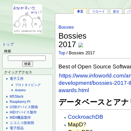
本文
リロード
差分
バ
Bossies
Bossies
2017
トップ
検索
Top
/ Bossies 2017
Best of Open Source Softwa
クイックアクセス
https://www.infoworld.com/ar
電子工作
development/bossies-2017-th
プロトタイピング
awards.html
Arduino
M5Stack
データベースとアナ
Raspberry Pi
USBデバイス開発
HIDデバイス製作
CockroachDB
MIDI機器製作
ニコニコ技術部
MapD
?
電子部品