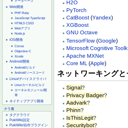
データベース
H2O
Web開発
PyTorch
PHP
Ruby
CatBoost
(
Yandex
)
JavaScript
TypeScript
HTML5
CSS3
XGBoost
Webアプリ
GNU
Octave
Node.js
iOS/開発
TensorFlow
(
Google
)
Cocoa
Microsoft Cognitive Toolki
Objective-C
Apache
MXNet
Xcode
Android/開発
Core ML
(
Apple
)
Android/ビルド
ネットワーキングと
Android/ソースコード
Linux/デバイスドライバ
Linuxカーネル/ビルド
Signal
?
カーネルモジュール/開
Privacy Badger
?
発
ネイティブアプリ開発
Aadvark
?
チラ裏
Phinn
?
タグクラウド
IsThisLegit
?
PukiWiki設定
Securitybot
?
PukiWiki/自作プラグイン