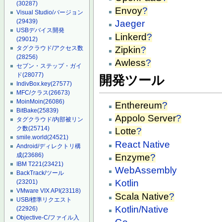
(30287)
Envoy
?
Visual Studio/バージョン
(29439)
Jaeger
USBデバイス開発
Linkerd
?
(29012)
Zipkin
?
タグクラウド/アクセス数
(28256)
Awless
?
セブン・ステップ・ガイ
ド
(28077)
開発ツール
IndivBox.key
(27577)
MFC/クラス
(26673)
MoinMoin
(26086)
Enthereum
?
BitBake
(25839)
Appolo Server
?
タグクラウド/内部被リン
ク数
(25714)
Lotte
?
smile.world
(24521)
React Native
Android/ディレクトリ構
成
(23686)
Enzyme
?
IBM T221
(23421)
WebAssembly
BackTrack/ツール
Kotlin
(23201)
VMware VIX API
(23118)
Scala Native
?
USB/標準リクエスト
Kotlin/Native
(22926)
Objective-C/ファイル入