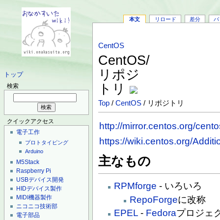
本文
リロード
差分
バ
CentOS
CentOS/
リポジ
トップ
トリ
検索
Top
/
CentOS
/ リポジトリ
クイックアクセス
http://mirror.centos.org/cento
電子工作
https://wiki.centos.org/Addi
プロトタイピング
Arduino
主なもの
M5Stack
Raspberry Pi
USBデバイス開発
RPMforge
- いろいろ
HIDデバイス製作
MIDI機器製作
RepoForge
に改称
ニコニコ技術部
EPEL
-
Fedora
プロジェ
電子部品