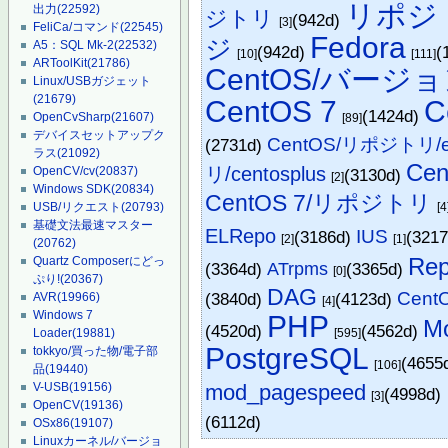
リポジ
出力
(22592)
ジトリ
(942d)
[3]
FeliCa/コマンド
(22545)
Fedora
ジ
A5：SQL Mk-2
(22532)
(942d)
(
[10]
[111]
ARToolKit
(21786)
CentOS/バージ
Linux/USBガジェット
(21679)
CentOS 7
C
(1424d)
OpenCvSharp
(21607)
[89]
デバイスセットアップク
CentOS/リポジトリ/ex
(2731d)
ラス
(21092)
Ce
リ/centosplus
OpenCV/cv
(20837)
(3130d)
[2]
Windows SDK
(20834)
CentOS 7/リポジトリ
[4
USB/リクエスト
(20793)
基礎文法最速マスター
ELRepo
IUS
(3186d)
(321
[2]
[1]
(20762)
Rep
Quartz Composerにどっ
(3364d)
ATrpms
(3365d)
[0]
ぷり!
(20367)
DAG
CentO
(3840d)
(4123d)
AVR
(19966)
[4]
Windows 7
PHP
M
(4520d)
(4562d)
[595]
Loader
(19881)
PostgreSQL
tokkyo/買った物/電子部
(4655
[106]
品
(19440)
mod_pagespeed
V-USB
(19156)
(4998d)
[3]
OpenCV
(19136)
(6112d)
OSx86
(19107)
Linuxカーネル/バージョ