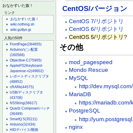
おなかすいた族！
CentOS/バージョン
リンク
おなかすいた族！
CentOS 7/リポジトリ
wiki.nothing.sh
CentOS 6/リポジトリ
wiki.guttyo.jp
CentOS 5/リポジトリ
?
人気の50件
FrontPage
(284855)
その他
Arduino/ピン配置
(160568)
Objective-C
(75905)
mod_pagespeed
ApplePS2Keyboard-
Mondo Rescue
Japanese-v2
(49602)
レポートディスクリプタ
MySQL
(48852)
http://dev.mysql.com
cRARk
(44575)
USB/ディスクリプタ
MariaDB
(43708)
https://mariadb.com/k
NSString
(36617)
Quartz Composer/パッチ
PostgreSQL
(36489)
http://yum.postgresql
SmartQ 5
(35211)
Arduino
(32434)
nginx
HIDデバイス/開発