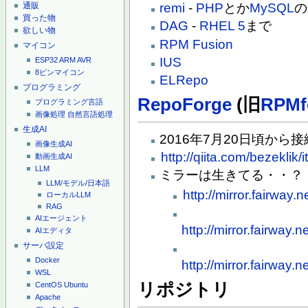
通販
remi
-
PHP
とか
MySQL
の
買った物
DAG
-
RHEL 5
まで
欲しい物
RPM Fusion
マイコン
IUS
ESP32
ARM
AVR
8ピンマイコン
ELRepo
プログラミング
RepoForge
(旧
RPMf
プログラミング言語
画像処理
自然言語処理
生成AI
2016年7月20日頃か
画像生成AI
http://qiita.com/bezekl
動画生成AI
LLM
ミラーは生きてる・・？
LLM/モデル/日本語
http://mirror.fairway.n
ローカルLLM
RAG
AIエージェント
http://mirror.fairway
AIエディタ
サーバ設定
Docker
http://mirror.fairway
WSL
リポジトリ
CentOS
Ubuntu
Apache