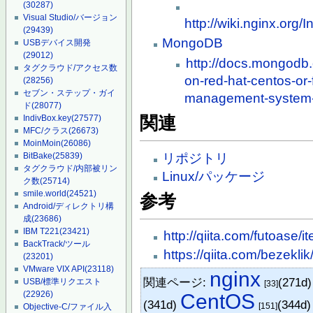
(30287)
Visual Studio/バージョン
http://wiki.nginx.or
(29439)
MongoDB
USBデバイス開発
(29012)
http://docs.mongodb.
タグクラウド/アクセス数
on-red-hat-centos-or-
(28256)
セブン・ステップ・ガイ
management-system
ド
(28077)
関連
IndivBox.key
(27577)
MFC/クラス
(26673)
MoinMoin
(26086)
リポジトリ
BitBake
(25839)
タグクラウド/内部被リン
Linux/パッケージ
ク数
(25714)
smile.world
(24521)
参考
Android/ディレクトリ構
成
(23686)
IBM T221
(23421)
http://qiita.com/futoas
BackTrack/ツール
https://qiita.com/bezek
(23201)
VMware VIX API
(23118)
nginx
関連ページ:
(271d
USB/標準リクエスト
[33]
(22926)
CentOS
(341d)
(344d
[151]
Objective-C/ファイル入