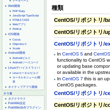
データベース
Web開発
種類
PHP
Ruby
JavaScript
TypeScript
CentOS/リポジトリ/ba
HTML5
CSS3
Webアプリ
Node.js
CentOS/リポジトリ/up
iOS/開発
Cocoa
CentOS/リポジトリ/ex
Objective-C
Xcode
Android/開発
In
CentOS 5
and
CentOS
Android/ビルド
functionality to CentOS w
Android/ソースコード
or updating base compone
Linux/デバイスドライバ
or available in the upstr
Linuxカーネル/ビルド
カーネルモジュール/開
In
CentOS 7
this is an up
発
CentOS packages.
ネイティブアプリ開発
CentOS/リポジトリ/cen
チラ裏
タグクラウド
PukiWiki設定
CentOS/リポジトリ/con
PukiWiki/自作プラグイン