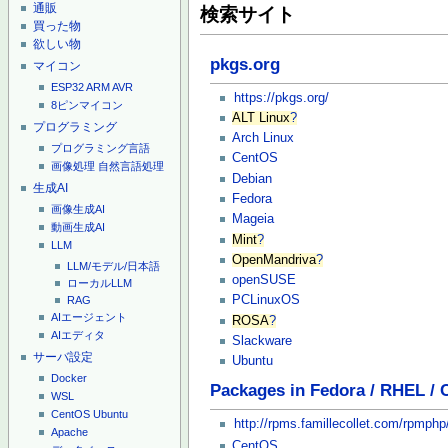
通販
検索サイト
買った物
欲しい物
pkgs.org
マイコン
ESP32
ARM
AVR
https://pkgs.org/
8ピンマイコン
ALT Linux
?
プログラミング
Arch Linux
プログラミング言語
CentOS
画像処理
自然言語処理
Debian
生成AI
Fedora
画像生成AI
Mageia
動画生成AI
Mint
?
LLM
OpenMandriva
?
LLM/モデル/日本語
openSUSE
ローカルLLM
PCLinuxOS
RAG
AIエージェント
ROSA
?
AIエディタ
Slackware
サーバ設定
Ubuntu
Docker
Packages in Fedora / RHEL / 
WSL
CentOS
Ubuntu
http://rpms.famillecollet.com/rpmphp
Apache
CentOS