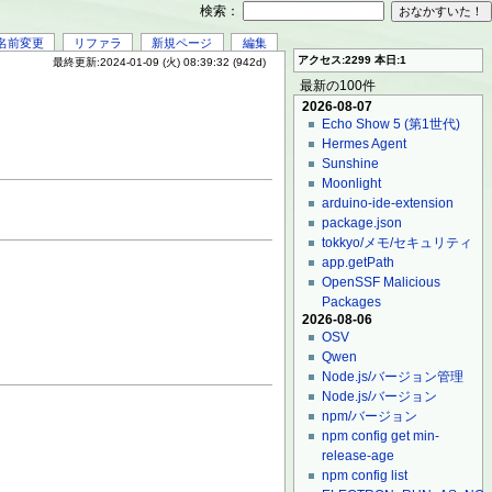
検索：
名前変更
リファラ
新規ページ
編集
アクセス:2299 本日:1
最終更新:2024-01-09 (火) 08:39:32 (942d)
最新の100件
2026-08-07
Echo Show 5 (第1世代)
Hermes Agent
Sunshine
Moonlight
arduino-ide-extension
package.json
tokkyo/メモ/セキュリティ
app.getPath
OpenSSF Malicious
Packages
2026-08-06
OSV
Qwen
Node.js/バージョン管理
Node.js/バージョン
npm/バージョン
npm config get min-
release-age
npm config list