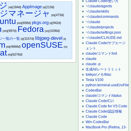
Claude Code/使い方
ージ
~/.claude/agents
AppImage
(184d)
(213d)
[49]
[4]
ジマネージャ
~/.claude/skills
(473d)
[30]
~/.claude/commands
untu
~/.claude
pkgs.org
(658d)
(942d)
[629]
[4]
n
Fedora
~/.claude/projects
(997d)
(1036d)
[205]
[111]
~/.claude/settings.json
libjpeg-devel
~/.claude/CLAUDE.md
ジ一覧の一覧
(3157d)
[0]
[6]
um
openSUSE
Claude Code/サブエージ
(4666d)
[69]
[41]
ェント
at
claude/コマンド/init
(6276d)
[56]
claude
claude -p
生成AI/レートリミット
tokkyo/メモ/Mac
Tesla V100
python.terminal.useEnvFile
CodexBar
claude/コマンド/status
Claude Code/CLI
Claude Code for VS Code
Claude Code/認証情報
Claude Code
Win-CodexBar
MacBook Pro (Retina, 13-