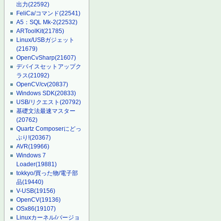
出力
(22592)
FeliCa/コマンド
(22541)
A5：SQL Mk-2
(22532)
ARToolKit
(21785)
Linux/USBガジェット
(21679)
OpenCvSharp
(21607)
デバイスセットアップク
ラス
(21092)
OpenCV/cv
(20837)
Windows SDK
(20833)
USB/リクエスト
(20792)
基礎文法最速マスター
(20762)
Quartz Composerにどっ
ぷり!
(20367)
AVR
(19966)
Windows 7
Loader
(19881)
tokkyo/買った物/電子部
品
(19440)
V-USB
(19156)
OpenCV
(19136)
OSx86
(19107)
Linuxカーネル/バージョ