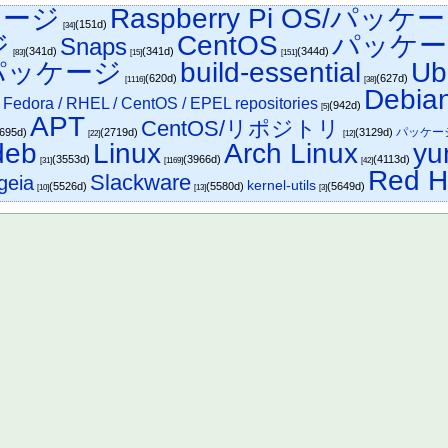
ケージ
Raspberry Pi OS/パッケ
(151d)
[34]
ジ
CentOS
パッケー
Snaps
(341d)
(341d)
(344d)
[83]
[15]
[151]
u/パッケージ
build-essential
Ub
(620d)
(627d)
[1116]
[38]
Debia
 Fedora / RHEL / CentOS / EPEL repositories
(942d)
[5]
APT
CentOS/リポジトリ
パッケー
2695d)
(2719d)
(3129d)
[22]
[12]
deb
Linux
Arch Linux
y
(3553d)
(3966d)
(4113d)
[31]
[1169]
[42]
Red H
Slackware
geia
kernel-utils
(5526d)
(5580d)
(5649d)
[10]
[13]
[3]