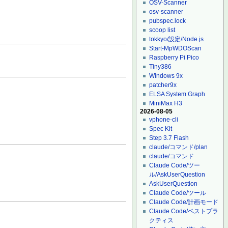
OSV-Scanner
osv-scanner
pubspec.lock
scoop list
tokkyo/設定/Node.js
Start-MpWDOScan
Raspberry Pi Pico
Tiny386
Windows 9x
patcher9x
ELSA System Graph
MiniMax H3
2026-08-05
vphone-cli
Spec Kit
Step 3.7 Flash
claude/コマンド/plan
claude/コマンド
Claude Code/ツー
ル/AskUserQuestion
AskUserQuestion
Claude Code/ツール
Claude Code/計画モード
Claude Code/ベストプラ
クティス