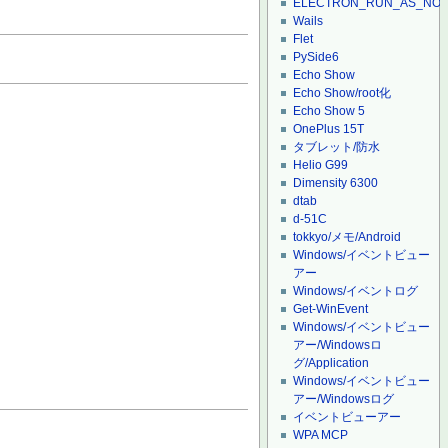
ELECTRON_RUN_AS_NO
Wails
Flet
PySide6
Echo Show
Echo Show/root化
Echo Show 5
OnePlus 15T
タブレット/防水
Helio G99
Dimensity 6300
dtab
d-51C
tokkyo/メモ/Android
Windows/イベントビュー
アー
Windows/イベントログ
Get-WinEvent
Windows/イベントビュー
アー/Windowsロ
グ/Application
Windows/イベントビュー
アー/Windowsログ
イベントビューアー
WPA MCP