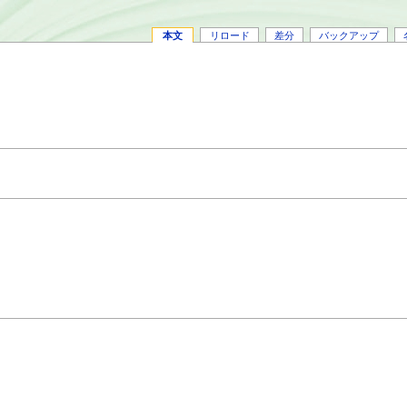
本文
リロード
差分
バックアップ