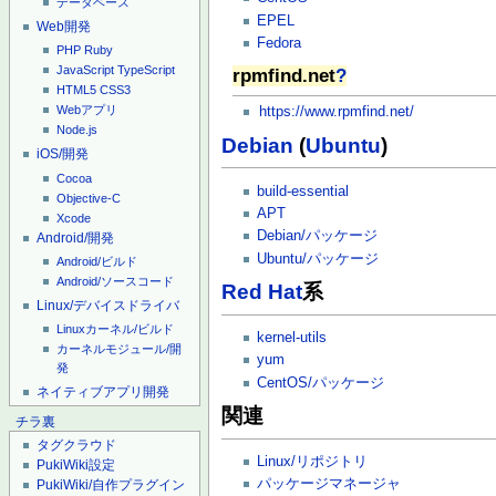
データベース
EPEL
Web開発
Fedora
PHP
Ruby
JavaScript
TypeScript
rpmfind.net
?
HTML5
CSS3
Webアプリ
https://www.rpmfind.net/
Node.js
Debian
(
Ubuntu
)
iOS/開発
Cocoa
build-essential
Objective-C
APT
Xcode
Debian/パッケージ
Android/開発
Ubuntu/パッケージ
Android/ビルド
Android/ソースコード
Red Hat
系
Linux/デバイスドライバ
Linuxカーネル/ビルド
kernel-utils
カーネルモジュール/開
yum
発
CentOS/パッケージ
ネイティブアプリ開発
関連
チラ裏
タグクラウド
Linux/リポジトリ
PukiWiki設定
パッケージマネージャ
PukiWiki/自作プラグイン