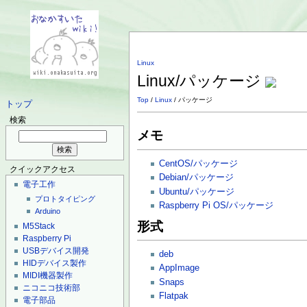
Linux
Linux/パッケージ
Top
/
Linux
/ パッケージ
トップ
検索
メモ
CentOS/パッケージ
クイックアクセス
Debian/パッケージ
電子工作
Ubuntu/パッケージ
プロトタイピング
Raspberry Pi OS/パッケージ
Arduino
形式
M5Stack
Raspberry Pi
USBデバイス開発
deb
HIDデバイス製作
AppImage
MIDI機器製作
Snaps
ニコニコ技術部
Flatpak
電子部品