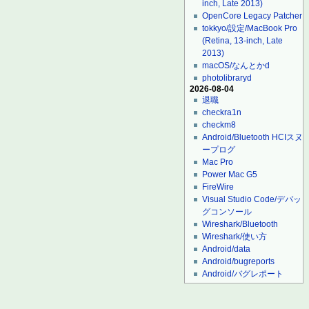
inch, Late 2013)
OpenCore Legacy Patcher
tokkyo/設定/MacBook Pro
(Retina, 13-inch, Late
2013)
macOS/なんとかd
photolibraryd
2026-08-04
退職
checkra1n
checkm8
Android/Bluetooth HCIスヌ
ープログ
Mac Pro
Power Mac G5
FireWire
Visual Studio Code/デバッ
グコンソール
Wireshark/Bluetooth
Wireshark/使い方
Android/data
Android/bugreports
Android/バグレポート