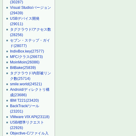
(30287)
Visual Studio/バージョン
(29439)
USBデバイス開発
(29011)
タグクラウド/アクセス数
(28256)
セブン・ステップ・ガイ
ド
(28077)
IndivBox.key
(27577)
MFC/クラス
(26673)
MoinMoin
(26086)
BitBake
(25839)
タグクラウド/内部被リン
ク数
(25714)
smile.world
(24521)
Android/ディレクトリ構
成
(23686)
IBM T221
(23420)
BackTrack/ツール
(23201)
VMware VIX API
(23118)
USB/標準リクエスト
(22926)
Objective-C/ファイル入