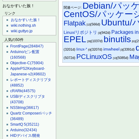
Debian/パッ
おなかすいた族！
関連ページ:
CentOS/パッケー
リンク
Ubunt
おなかすいた族！
Flatpak
(566d)
[12]
wiki.nothing.sh
wiki.guttyo.jp
Packages in
Linux/リポジトリ
(942d)
[3]
EPEL
binutils
人気の50件
(1037d)
(
[28]
[61]
FrontPage
(284847)
imwheel
linux-*
(3201d)
(3207d)
(3391d)
[0]
[3]
Arduino/ピン配置
PCLinuxOS
Ma
(160568)
(5072d)
(5085d)
[13]
Objective-C
(75904)
ApplePS2Keyboard-
Japanese-v2
(49602)
レポートディスクリプタ
(48852)
cRARk
(44575)
USB/ディスクリプタ
(43708)
NSString
(36617)
Quartz Composer/パッチ
(36489)
SmartQ 5
(35211)
Arduino
(32434)
HIDデバイス/開発