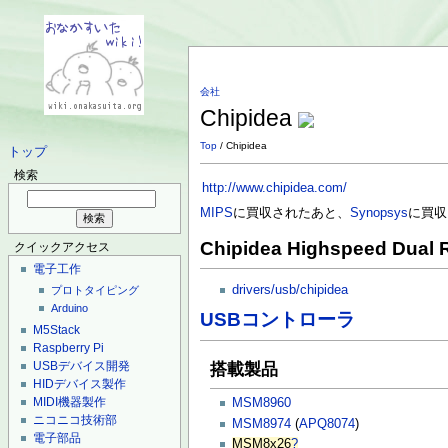
会社
Chipidea
Top
/ Chipidea
トップ
検索
http://www.chipidea.com/
MIPS
に買収されたあと、
Synopsys
に買収
Chipidea Highspeed Dual R
クイックアクセス
電子工作
drivers/usb/chipidea
プロトタイピング
Arduino
USBコントローラ
M5Stack
Raspberry Pi
USBデバイス開発
搭載製品
HIDデバイス製作
MIDI機器製作
MSM8960
ニコニコ技術部
MSM8974
(
APQ8074
)
電子部品
MSM8x26
?