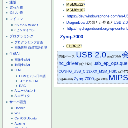
通販
MSM8x12
?
買った物
MSM8x10
?
欲しい物
https://dev.windowsphone.com/en-
マイコン
DragonBoard
の図とか見ると
USB 2.0
ESP32
ARM
AVR
http://mydragonboard.org/wp-content
8ピンマイコン
Zynq-7000
プログラミング
プログラミング言語
CI13612
?
画像処理
自然言語処理
USB 2.0
生成AI
関連ページ:
(736d)
[198]
画像生成AI
hc_driver
usb_ep_ops.que
(4442d)
[6]
動画生成AI
LLM
CONFIG_USB_CI13XXX_MSM_HSIC
(447
[0]
MIP
LLM/モデル/日本語
Zynq-7000
(4496d)
(4500d)
[19]
[4]
ローカルLLM
RAG
AIエージェント
AIエディタ
サーバ設定
Docker
WSL
CentOS
Ubuntu
Apache