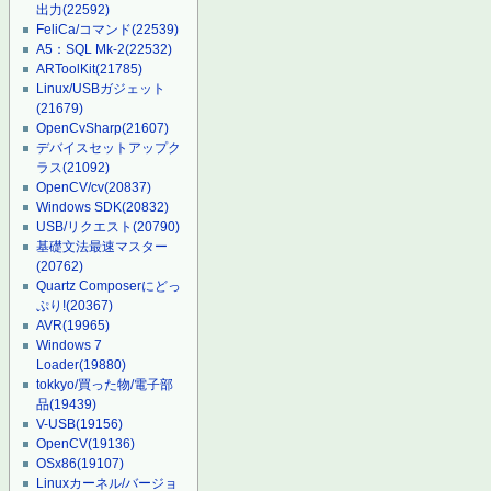
出力
(22592)
FeliCa/コマンド
(22539)
A5：SQL Mk-2
(22532)
ARToolKit
(21785)
Linux/USBガジェット
(21679)
OpenCvSharp
(21607)
デバイスセットアップク
ラス
(21092)
OpenCV/cv
(20837)
Windows SDK
(20832)
USB/リクエスト
(20790)
基礎文法最速マスター
(20762)
Quartz Composerにどっ
ぷり!
(20367)
AVR
(19965)
Windows 7
Loader
(19880)
tokkyo/買った物/電子部
品
(19439)
V-USB
(19156)
OpenCV
(19136)
OSx86
(19107)
Linuxカーネル/バージョ