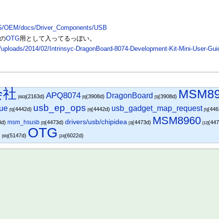
US/OEM/docs/Driver_Components/USB
の
OTG
用として入ってるっぽい。
/uploads/2014/02/Intrinsyc-DragonBoard-8074-Development-Kit-Mini-User-Gui
会社
MSM89
APQ8074
DragonBoard
(2163d)
(3908d)
(3908d)
[683]
[6]
[5]
usb_ep_ops
ue
usb_gadget_map_request
(4442d)
(4442d)
(44
[5]
[9]
[5]
MSM8960
drivers/usb/chipidea
msm_hsusb
3d)
(4473d)
(4473d)
(44
[0]
[3]
[12]
S
OTG
(5147d)
(6022d)
[66]
[24]