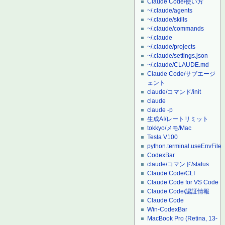
Claude Code/使い方
~/.claude/agents
~/.claude/skills
~/.claude/commands
~/.claude
~/.claude/projects
~/.claude/settings.json
~/.claude/CLAUDE.md
Claude Code/サブエージ
ェント
claude/コマンド/init
claude
claude -p
生成AI/レートリミット
tokkyo/メモ/Mac
Tesla V100
python.terminal.useEnvFile
CodexBar
claude/コマンド/status
Claude Code/CLI
Claude Code for VS Code
Claude Code/認証情報
Claude Code
Win-CodexBar
MacBook Pro (Retina, 13-