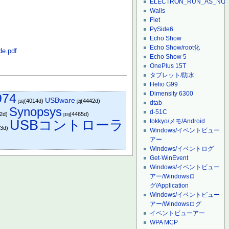
ELECTRON_RUN_AS_NO
Wails
Flet
PySide6
Echo Show
Echo Show/root化
de.pdf
Echo Show 5
OnePlus 15T
タブレット/防水
Helio G99
Dimensity 6300
74
USBware
(4014d)
(4442d)
[16]
[2]
dtab
Synopsys
d-51C
62d)
(4465d)
[15]
USBコントローラ
tokkyo/メモ/Android
73d)
Windows/イベントビュー
アー
Windows/イベントログ
Get-WinEvent
Windows/イベントビュー
アー/Windowsロ
グ/Application
Windows/イベントビュー
アー/Windowsログ
イベントビューアー
WPA MCP