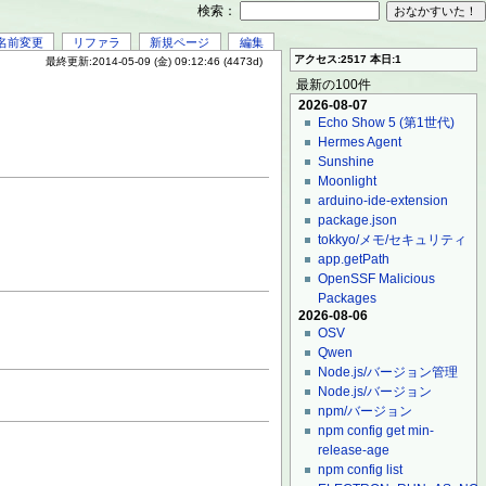
検索：
名前変更
リファラ
新規ページ
編集
アクセス:2517 本日:1
最終更新:2014-05-09 (金) 09:12:46 (4473d)
最新の100件
2026-08-07
Echo Show 5 (第1世代)
Hermes Agent
Sunshine
Moonlight
arduino-ide-extension
package.json
tokkyo/メモ/セキュリティ
app.getPath
OpenSSF Malicious
Packages
2026-08-06
OSV
Qwen
Node.js/バージョン管理
Node.js/バージョン
npm/バージョン
npm config get min-
release-age
npm config list