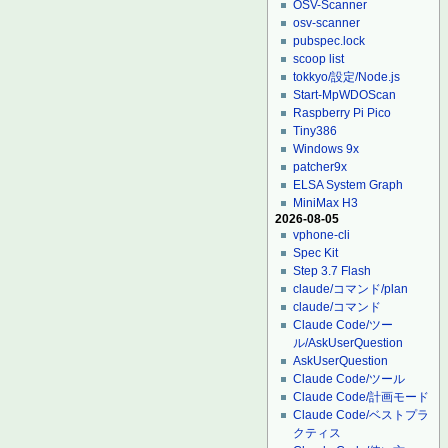
OSV-Scanner
osv-scanner
pubspec.lock
scoop list
tokkyo/設定/Node.js
Start-MpWDOScan
Raspberry Pi Pico
Tiny386
Windows 9x
patcher9x
ELSA System Graph
MiniMax H3
2026-08-05
vphone-cli
Spec Kit
Step 3.7 Flash
claude/コマンド/plan
claude/コマンド
Claude Code/ツー
ル/AskUserQuestion
AskUserQuestion
Claude Code/ツール
Claude Code/計画モード
Claude Code/ベストプラ
クティス