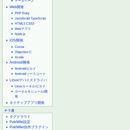
データベース
Web開発
PHP
Ruby
JavaScript
TypeScript
HTML5
CSS3
Webアプリ
Node.js
iOS/開発
Cocoa
Objective-C
Xcode
Android/開発
Android/ビルド
Android/ソースコード
Linux/デバイスドライバ
Linuxカーネル/ビルド
カーネルモジュール/開
発
ネイティブアプリ開発
チラ裏
タグクラウド
PukiWiki設定
PukiWiki/自作プラグイン