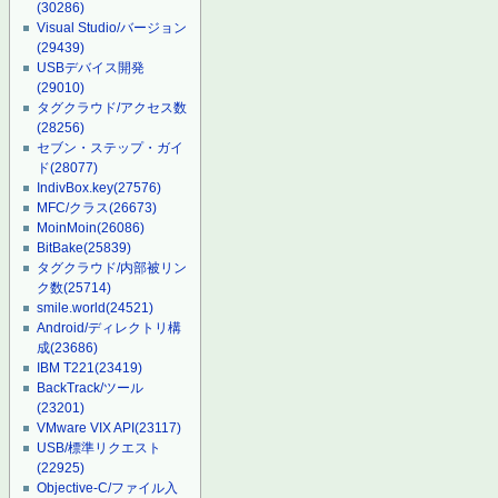
(30286)
Visual Studio/バージョン
(29439)
USBデバイス開発
(29010)
タグクラウド/アクセス数
(28256)
セブン・ステップ・ガイ
ド
(28077)
IndivBox.key
(27576)
MFC/クラス
(26673)
MoinMoin
(26086)
BitBake
(25839)
タグクラウド/内部被リン
ク数
(25714)
smile.world
(24521)
Android/ディレクトリ構
成
(23686)
IBM T221
(23419)
BackTrack/ツール
(23201)
VMware VIX API
(23117)
USB/標準リクエスト
(22925)
Objective-C/ファイル入