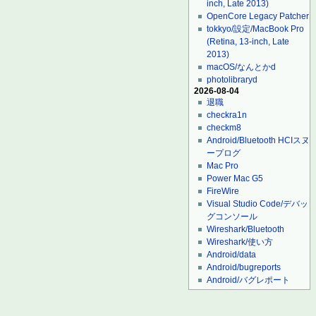
inch, Late 2013)
OpenCore Legacy Patcher
tokkyo/設定/MacBook Pro
(Retina, 13-inch, Late
2013)
macOS/なんとかd
photolibraryd
2026-08-04
退職
checkra1n
checkm8
Android/Bluetooth HCIスヌ
ープログ
Mac Pro
Power Mac G5
FireWire
Visual Studio Code/デバッ
グコンソール
Wireshark/Bluetooth
Wireshark/使い方
Android/data
Android/bugreports
Android/バグレポート