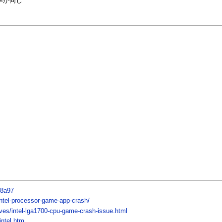
効率が同じ
98a97
intel-processor-game-app-crash/
ves/intel-lga1700-cpu-game-crash-issue.html
intel.htm