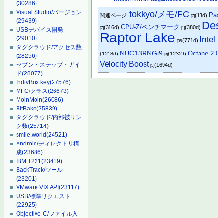
(30286)
Visual Studio/バージョン
tokkyo/メモ/PC
Pa
関連ページ:
(13d)
[7]
(29439)
De
CPU-Z/ベンチマーク
(316d)
(380d)
[7]
[1]
USBデバイス開発
Raptor Lake
Inte
(29010)
(771d)
[35]
タグクラウド/アクセス数
NUC13RNGi9
Octane 2.
(1218d)
(1232d)
[3]
(28256)
Velocity Boost
セブン・ステップ・ガイ
(1694d)
[5]
ド
(28077)
IndivBox.key
(27576)
MFC/クラス
(26673)
MoinMoin
(26086)
BitBake
(25839)
タグクラウド/内部被リン
ク数
(25714)
smile.world
(24521)
Android/ディレクトリ構
成
(23686)
IBM T221
(23419)
BackTrack/ツール
(23201)
VMware VIX API
(23117)
USB/標準リクエスト
(22925)
Objective-C/ファイル入