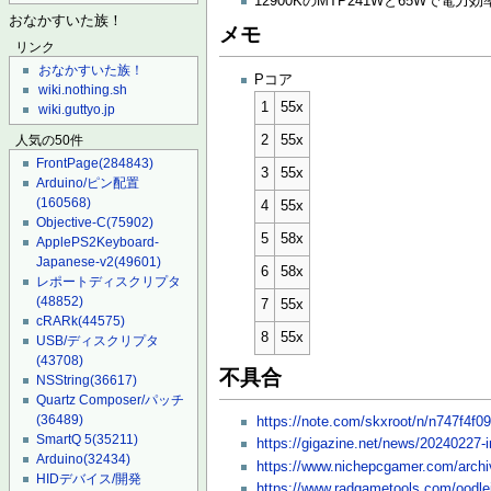
12900KのMTP241Wと65Wで電力
おなかすいた族！
メモ
リンク
おなかすいた族！
Pコア
wiki.nothing.sh
1
55x
wiki.guttyo.jp
2
55x
人気の50件
FrontPage
(284843)
3
55x
Arduino/ピン配置
(160568)
4
55x
Objective-C
(75902)
5
58x
ApplePS2Keyboard-
Japanese-v2
(49601)
6
58x
レポートディスクリプタ
(48852)
7
55x
cRARk
(44575)
8
55x
USB/ディスクリプタ
(43708)
不具合
NSString
(36617)
Quartz Composer/パッチ
(36489)
https://note.com/skxroot/n/n747f4f0
SmartQ 5
(35211)
https://gigazine.net/news/20240227-
Arduino
(32434)
https://www.nichepcgamer.com/archi
HIDデバイス/開発
https://www.radgametools.com/oodle