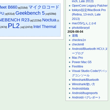
inch, Late 2013)
OpenCore Legacy Patcher
マイクロコード
eet B660
(316d)
[6]
tokkyo/設定/MacBook Pro
Geekbench 5
PU
(631d)
(639d)
(Retina, 13-inch, Late
[4]
[10]
NEBENCH R23
2013)
Noctua
(1215d)
[8]
[7]
macOS/なんとかd
PL2
Intel Thermal
1247d)
(1247d)
photolibraryd
[19]
2026-08-04
退職
checkra1n
checkm8
Android/Bluetooth HCIスヌ
ープログ
Mac Pro
Power Mac G5
FireWire
Visual Studio Code/デバッ
グコンソール
Wireshark/Bluetooth
Wireshark/使い方
Android/data
Android/bugreports
Android/バグレポート