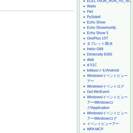
ELECTRON_RUN_AS_NO
Wails
Flet
PySide6
Echo Show
Echo Show/root化
Echo Show 5
OnePlus 15T
タブレット/防水
Helio G99
Dimensity 6300
dtab
d-51C
tokkyo/メモ/Android
Windows/イベントビュー
アー
Windows/イベントログ
Get-WinEvent
Windows/イベントビュー
アー/Windowsロ
グ/Application
Windows/イベントビュー
アー/Windowsログ
イベントビューアー
WPA MCP