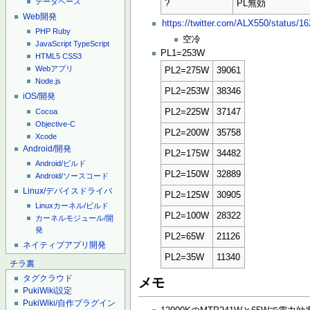
データベース
?
PL無効
Web開発
https://twitter.com/ALX550/status/
PHP
Ruby
空冷
JavaScript
TypeScript
PL1=253W
HTML5
CSS3
Webアプリ
PL2=275W
39061
Node.js
PL2=253W
38346
iOS/開発
Cocoa
PL2=225W
37147
Objective-C
PL2=200W
35758
Xcode
Android/開発
PL2=175W
34482
Android/ビルド
PL2=150W
32889
Android/ソースコード
Linux/デバイスドライバ
PL2=125W
30905
Linuxカーネル/ビルド
PL2=100W
28322
カーネルモジュール/開
発
PL2=65W
21126
ネイティブアプリ開発
PL2=35W
11340
チラ裏
タグクラウド
メモ
PukiWiki設定
PukiWiki/自作プラグイン