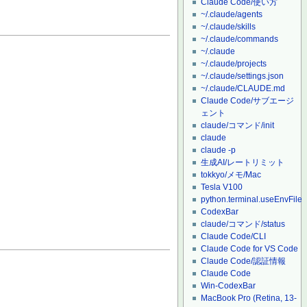
Claude Code/使い方
~/.claude/agents
~/.claude/skills
~/.claude/commands
~/.claude
~/.claude/projects
~/.claude/settings.json
~/.claude/CLAUDE.md
Claude Code/サブエージ
ェント
claude/コマンド/init
claude
claude -p
生成AI/レートリミット
tokkyo/メモ/Mac
Tesla V100
python.terminal.useEnvFile
CodexBar
claude/コマンド/status
Claude Code/CLI
Claude Code for VS Code
Claude Code/認証情報
Claude Code
Win-CodexBar
MacBook Pro (Retina, 13-