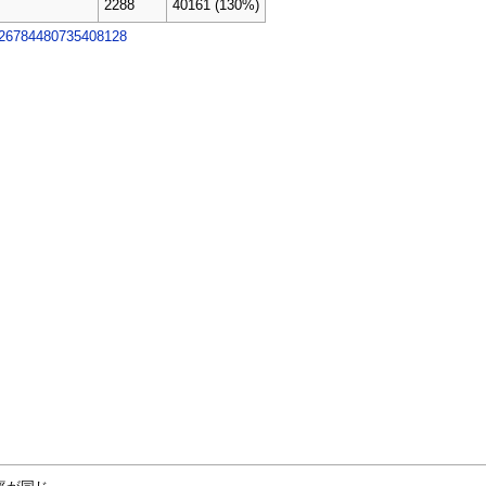
2288
40161 (130%)
1626784480735408128