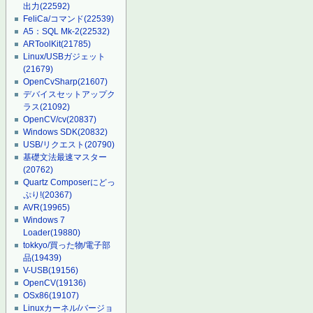
出力
(22592)
FeliCa/コマンド
(22539)
A5：SQL Mk-2
(22532)
ARToolKit
(21785)
Linux/USBガジェット
(21679)
OpenCvSharp
(21607)
デバイスセットアップク
ラス
(21092)
OpenCV/cv
(20837)
Windows SDK
(20832)
USB/リクエスト
(20790)
基礎文法最速マスター
(20762)
Quartz Composerにどっ
ぷり!
(20367)
AVR
(19965)
Windows 7
Loader
(19880)
tokkyo/買った物/電子部
品
(19439)
V-USB
(19156)
OpenCV
(19136)
OSx86
(19107)
Linuxカーネル/バージョ