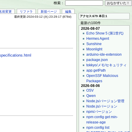
検索：
名前変更
リファラ
新規ページ
編集
アクセス:679 本日:1
最終更新:2024-03-12 (火) 23:29:17 (878d)
最新の100件
2026-08-07
Echo Show 5 (第1世代)
Hermes Agent
Sunshine
Moonlight
arduino-ide-extension
specifications.html
package.json
tokkyo/メモ/セキュリティ
app.getPath
OpenSSF Malicious
Packages
2026-08-06
OSV
Qwen
Node.js/バージョン管理
Node.js/バージョン
npm/バージョン
npm config get min-
release-age
npm config list