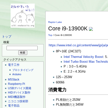
Raptor Lake
Core i9-13900K
Top
/ Core i9-13900K
トップ
検索
https://www.intel.co.jp/content/www/jp/ja
8P+16E (24C32T)
Intel Thermal Velocity Boost
: 5
クイックアクセス
Intel Turbo Boost Max Technol
電子工作
P：3.0～5.4GHz
プロトタイピング
E: 2.2～4.3GHz
Arduino
125～253W
M5Stack
60066
Raspberry Pi
USBデバイス開発
消費電力
HIDデバイス製作
MIDI機器製作
PL有効だと253W
ニコニコ技術部
PL無制限だと345W
電子部品