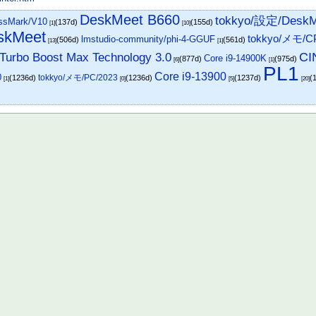
DeskMeet B660
tokkyo/設定/DeskM
ssMark/V10
(137d)
(155d)
[1]
[10]
skMeet
tokkyo/メモ/C
lmstudio-community/phi-4-GGUF
(506d)
(561d)
[13]
[1]
CI
l Turbo Boost Max Technology 3.0
Core i9-14900K
(877d)
(975d)
[6]
[1]
PL1
Core i9-13900
0
tokkyo/メモ/PC/2023
(1236d)
(1236d)
(1237d)
(
[1]
[0]
[5]
[20]