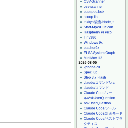
OSV-Scanner
osv-scanner
pubspec.lock
scoop list
tokkyo/設定/Node.js
Start-MpWDOScan
Raspberry Pi Pico
Tiny386
Windows 9x
patcher9x
ELSA System Graph
MiniMax H3
2026-08-05
vphone-cli
Spec Kit
Step 3.7 Flash
claude/コマンド/plan
claude/コマンド
Claude Code/ツー
ル/AskUserQuestion
AskUserQuestion
Claude Code/ツール
Claude Code/計画モード
Claude Code/ベストプラ
クティス