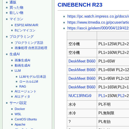
通販
CINEBENCH R23
買った物
欲しい物
https://pc.watch.impress.co.jp/docs
マイコン
https://www.itmedia.co.jp/pcuser/ar
ESP32
ARM
AVR
https://ascii.jp/elem/000/004/119/41
8ピンマイコン
プログラミング
プログラミング言語
空冷機
PL1=125W,PL2=
画像処理
自然言語処理
空冷機
PL1=160W,PL2=
生成AI
画像生成AI
DeskMeet B660
PL1=65W
動画生成AI
DeskMeet B660
PL1=65W PL2=12
LLM
LLM/モデル/日本語
DeskMeet B660
PL1=95W PL2=12
ローカルLLM
RAG
DeskMeet B660
PL1=165W,PL2=
AIエージェント
NUC13RNGi9
PL1
=150W,
PL2
=
AIエディタ
サーバ設定
水冷
PL不明
Docker
水冷
PL無制限
WSL
CentOS
Ubuntu
?
PL有効
Apache