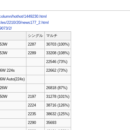
/column/hothot/1449230.html
ticles/2210/20/news177_2.html
19073/2/
シングル
マルチ
253W
2287
30703 (100%)
253W
2289
33208 (108%)
22546 (73%)
6W 224s
22662 (73%)
6W Auto(224s)
126W
26818 (87%)
250W
2197
31278 (101%)
2224
38716 (126%)
2235
38632 (125%)
2290
35693