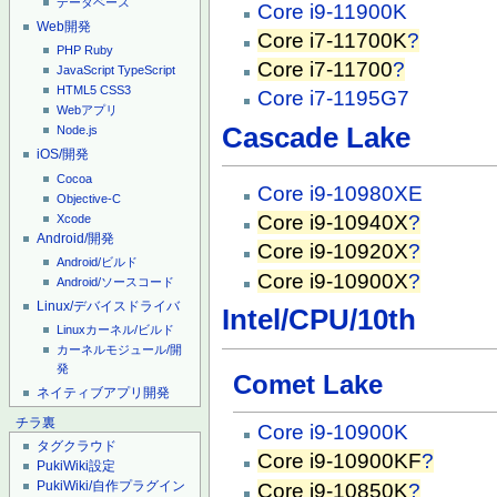
データベース
Core i9-11900K
Web開発
Core i7-11700K
?
PHP
Ruby
Core i7-11700
?
JavaScript
TypeScript
HTML5
CSS3
Core i7-1195G7
Webアプリ
Cascade Lake
Node.js
iOS/開発
Cocoa
Core i9-10980XE
Objective-C
Core i9-10940X
?
Xcode
Android/開発
Core i9-10920X
?
Android/ビルド
Core i9-10900X
?
Android/ソースコード
Linux/デバイスドライバ
Intel/CPU/10th
Linuxカーネル/ビルド
カーネルモジュール/開
発
Comet Lake
ネイティブアプリ開発
チラ裏
Core i9-10900K
タグクラウド
Core i9-10900KF
?
PukiWiki設定
PukiWiki/自作プラグイン
Core i9-10850K
?