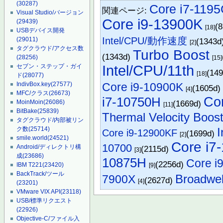
(30287)
Core i7-119
関連ページ:
Visual Studio/バージョン
Core i9-13900K
(29439)
(
[18]
USBデバイス開発
Intel/CPU/動作速度
(29011)
(1343d
[2]
タグクラウド/アクセス数
Turbo Boost
(1343d)
(28256)
[15]
Intel/CPU/11th
セブン・ステップ・ガイ
(14
[18]
ド
(28077)
Core i9-10900K
IndivBox.key
(27577)
(1605d
[4]
MFC/クラス
(26673)
i7-10750H
Co
(1669d)
MoinMoin
(26086)
[11]
BitBake
(25839)
Thermal Velocity Boos
タグクラウド/内部被リン
I
ク数
(25714)
Core i9-12900KF
(1699d)
[2]
smile.world
(24521)
Core i7
10700
Android/ディレクトリ構
(2115d)
[3]
成
(23686)
10875H
Core i
(2256d)
IBM T221
(23420)
[9]
BackTrack/ツール
Broadwel
7900X
(2627d)
[4]
(23201)
VMware VIX API
(23118)
USB/標準リクエスト
(22926)
Objective-C/ファイル入