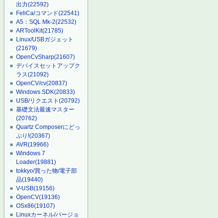
出力
(22592)
FeliCa/コマンド
(22541)
A5：SQL Mk-2
(22532)
ARToolKit
(21785)
Linux/USBガジェット
(21679)
OpenCvSharp
(21607)
デバイスセットアップク
ラス
(21092)
OpenCV/cv
(20837)
Windows SDK
(20833)
USB/リクエスト
(20792)
基礎文法最速マスター
(20762)
Quartz Composerにどっ
ぷり!
(20367)
AVR
(19966)
Windows 7
Loader
(19881)
tokkyo/買った物/電子部
品
(19440)
V-USB
(19156)
OpenCV
(19136)
OSx86
(19107)
Linuxカーネル/バージョ