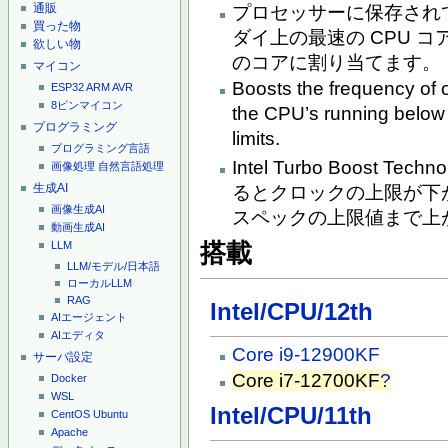
通販
プロセッサーに保存され
買った物
ダイ上の最速の CPU 
欲しい物
のコアに割り当てます。
マイコン
Boosts the frequency of o
ESP32
ARM
AVR
8ピンマイコン
the CPU’s running below 
プログラミング
limits.
プログラミング言語
Intel Turbo Boost 
画像処理
自然言語処理
生成AI
るとクロックの上限が下
画像生成AI
スペックの上限値まで上
動画生成AI
搭載
LLM
LLM/モデル/日本語
ローカルLLM
RAG
Intel/CPU/12th
AIエージェント
AIエディタ
Core i9-12900KF
サーバ設定
Core i7-12700KF
?
Docker
WSL
Intel/CPU/11th
CentOS
Ubuntu
Apache