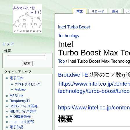
本文
リロード
差分
バ
Intel Turbo Boost
Technology
Intel
トップ
Turbo Boost Max Te
検索
Top
/ Intel Turbo Boost Max Technolog
クイックアクセス
Broadwell-E
以降のコア数が
電子工作
https://www.intel.co.jp/conte
プロトタイピング
Arduino
technology/turbo-boost/turb
M5Stack
Raspberry Pi
USBデバイス開発
https://www.intel.co.jp/cont
HIDデバイス製作
MIDI機器製作
概要
ニコニコ技術部
電子部品