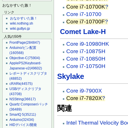
おなかすいた族！
Core i7-10700K
?
リンク
Core i7-10700
おなかすいた族！
Core i7-10700F
?
wiki.nothing.sh
wiki.guttyo.jp
Comet Lake-H
人気の50件
FrontPage
(284847)
Core i9-10980HK
Arduino/ピン配置
Core i7-10875H
(160568)
Core i7-10850H
Objective-C
(75904)
ApplePS2Keyboard-
Core i7-10750H
Japanese-v2
(49602)
レポートディスクリプタ
Skylake
(48852)
cRARk
(44575)
USB/ディスクリプタ
Core i9-7900X
(43708)
Core i7-7820X
?
NSString
(36617)
Quartz Composer/パッチ
関連
(36489)
SmartQ 5
(35211)
Arduino
(32434)
Intel Thermal Velocity Bo
HIDデバイス/開発