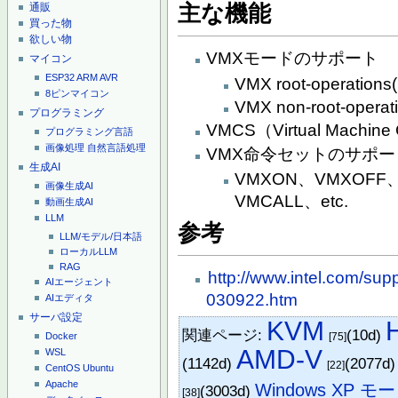
通販
主な機能
買った物
欲しい物
VMXモードのサポート
マイコン
ESP32
ARM
AVR
VMX root-operations(
8ピンマイコン
VMX non-root-operati
プログラミング
VMCS（Virtual Machine Co
プログラミング言語
画像処理
自然言語処理
VMX命令セットのサポー
生成AI
VMXON、VMXOFF
画像生成AI
VMCALL、etc.
動画生成AI
LLM
参考
LLM/モデル/日本語
ローカルLLM
RAG
http://www.intel.com/su
AIエージェント
030922.htm
AIエディタ
サーバ設定
KVM
関連ページ:
(10d)
[75]
Docker
AMD-V
WSL
(1142d)
(2077d
[22]
CentOS
Ubuntu
Apache
Windows XP モ
(3003d)
[38]