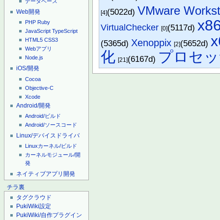
データベース
VMware Worksta
(5022d)
Web開発
[4]
x8
PHP
Ruby
VirtualChecker
(5117d)
[0]
JavaScript
TypeScript
x
Xenoppix
HTML5
CSS3
(5365d)
(5652d)
[2]
Webアプリ
化
プロセッ
(6167d)
Node.js
[21]
iOS/開発
Cocoa
Objective-C
Xcode
Android/開発
Android/ビルド
Android/ソースコード
Linux/デバイスドライバ
Linuxカーネル/ビルド
カーネルモジュール/開
発
ネイティブアプリ開発
チラ裏
タグクラウド
PukiWiki設定
PukiWiki/自作プラグイン