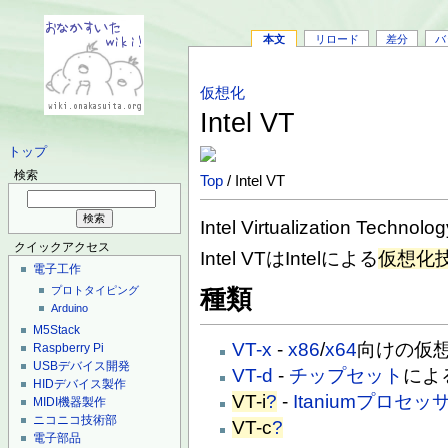
本文
リロード
差分
バ
仮想化
Intel VT
トップ
検索
Top
/ Intel VT
Intel Virtualization Technolog
クイックアクセス
Intel VTはIntelによる
仮想化
電子工作
プロトタイピング
種類
Arduino
M5Stack
VT-x
-
x86
/
x64
向けの仮
Raspberry Pi
USBデバイス開発
VT-d
-
チップセット
によ
HIDデバイス製作
VT-i
?
-
Itanium
プロセッ
MIDI機器製作
ニコニコ技術部
VT-c
?
電子部品