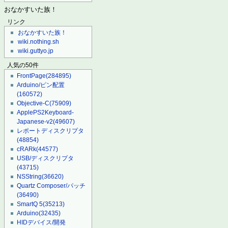
おなかすいた族！
リンク
おなかすいた族！
wiki.nothing.sh
wiki.guttyo.jp
人気の50件
FrontPage
(284895)
Arduino/ピン配置
(160572)
Objective-C
(75909)
ApplePS2Keyboard-
Japanese-v2
(49607)
レポートディスクリプタ
(48854)
cRARk
(44577)
USB/ディスクリプタ
(43715)
NSString
(36620)
Quartz Composer/パッチ
(36490)
SmartQ 5
(35213)
Arduino
(32435)
HIDデバイス/開発