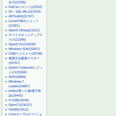
出力
(22595)
FeliCa/コマンド
(22552)
A5：SQL Mk-2
(22534)
ARToolKit
(21787)
Linux/USBガジェット
(21681)
OpenCvSharp
(21612)
デバイスセットアップク
ラス
(21096)
OpenCV/cv
(20839)
Windows SDK
(20837)
USB/リクエスト
(20799)
基礎文法最速マスター
(20767)
Quartz Composerにどっ
ぷり!
(20368)
AVR
(19969)
Windows 7
Loader
(19887)
tokkyo/買った物/電子部
品
(19445)
V-USB
(19160)
OpenCV
(19137)
OSx86
(19111)
Linuxカーネル/バージョ