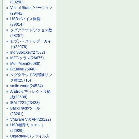
(30290)
Visual Studio/バージョン
(29442)
USBデバイス開発
(29014)
タグクラウド/アクセス数
(28257)
セブン・ステップ・ガイ
ド
(28078)
IndivBox.key
(27582)
MFC/クラス
(26675)
MoinMoin
(26088)
BitBake
(25840)
タグクラウド/内部被リン
ク数
(25715)
smile.world
(24524)
Android/ディレクトリ構
成
(23688)
IBM T221
(23423)
BackTrack/ツール
(23201)
VMware VIX API
(23122)
USB/標準リクエスト
(22929)
Objective-C/ファイル入