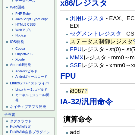
x86/レジスタ
データベース
Web開発
PHP
Ruby
汎用レジスタ
- EAX、E
JavaScript
TypeScript
EDI
HTML5
CSS3
Webアプリ
セグメントレジスタ
- C
Node.js
ステータス制御レジスタ
iOS/開発
FPU
レジスタ - st(0)～st(7
Cocoa
Objective-C
MMX
レジスタ - mm0～m
Xcode
SSE
レジスタ - xmm0～x
Android/開発
Android/ビルド
FPU
Android/ソースコード
Linux/デバイスドライバ
Linuxカーネル/ビルド
i8087
?
カーネルモジュール/開
IA-32/汎用命令
発
ネイティブアプリ開発
チラ裏
演算命令
タグクラウド
PukiWiki設定
add
PukiWiki/自作プラグイン