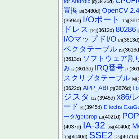
CPUFr
for Android
(3426d)
[0]
置換
OpenCV 2.4
(3480d)
[3]
I/Oポート
(3594d)
(361
[13]
ドレス
80286
(3612d)
[10]
[
I/OマップドI/O
(3613d
[7]
ベクタテーブル
(3613
[5]
ソフトウェア割
(3613d)
IRQ番号
み
(3613d)
(36
[2]
[7]
スクリプタテーブル
(
[4]
APP_ABI
(3622d)
(3876d)
li
[2]
ジスタ
x86
(3945d)
[12]
ード
(3945d)
Eltechs ExaG
[6]
PO
ータ/getprop
(4021d)
[1]
IA-32
M
(4037d)
(4040d)
[36]
SSE2
(4040d)
(4071d
[10]
[26]