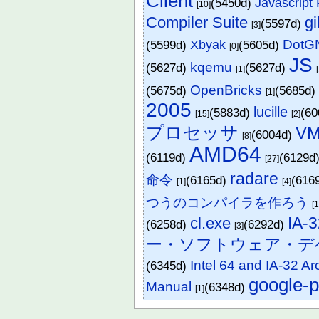
Client
(5450d)
Javascript
[10]
Compiler Suite
g
(5597d)
[3]
DotG
(5599d)
Xbyak
(5605d)
[0]
JS
kqemu
(5627d)
(5627d)
[1]
OpenBricks
(5675d)
(5685d
[1]
2005
lucille
(5883d)
(6
[15]
[2]
プロセッサ
VM
(6004d)
[8]
AMD64
(6119d)
(6129d
[27]
radare
命令
(6165d)
(616
[1]
[4]
つうのコンパイラを作ろう
[1
IA
cl.exe
(6258d)
(6292d)
[3]
ー・ソフトウェア・デ
Intel 64 and IA-32 A
(6345d)
google-p
Manual
(6348d)
[1]