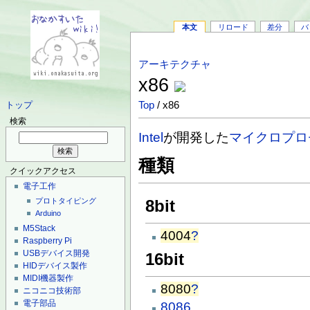
本文
リロード
差分
バ
アーキテクチャ
x86
Top
/ x86
トップ
検索
Intel
が開発した
マイクロプロ
種類
クイックアクセス
電子工作
8bit
プロトタイピング
Arduino
M5Stack
4004
?
Raspberry Pi
USBデバイス開発
16bit
HIDデバイス製作
MIDI機器製作
8080
?
ニコニコ技術部
電子部品
8086