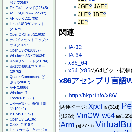
出力
(22592)
JGE
?
,
JAE
?
FeliCa/コマンド
(22545)
JLE
?
,
JBE
?
A5：SQL Mk-2
(22532)
ARToolKit
(21786)
JE
?
Linux/USBガジェット
(21679)
関連
OpenCvSharp
(21608)
デバイスセットアップク
ラス
(21092)
IA-32
OpenCV/cv
(20837)
IA-64
Windows SDK
(20834)
USB/リクエスト
(20794)
x86_64
基礎文法最速マスター
x64
(
x86
の64ビット拡張
(20762)
Quartz Composerにどっ
x86アセンブリ言語Wi
ぷり!
(20367)
AVR
(19966)
Windows 7
http://hkpr.info/x86/
Loader
(19881)
Pe
tokkyo/買った物/電子部
Xpdf
関連ページ:
(31d)
[5]
品
(19441)
MinGW-w64
V-USB
(19157)
(122d)
(165
[6]
OpenCV
(19136)
VirtualBo
Arm
OSx86
(19107)
(277d)
[9]
Linuxカーネル/バージョ