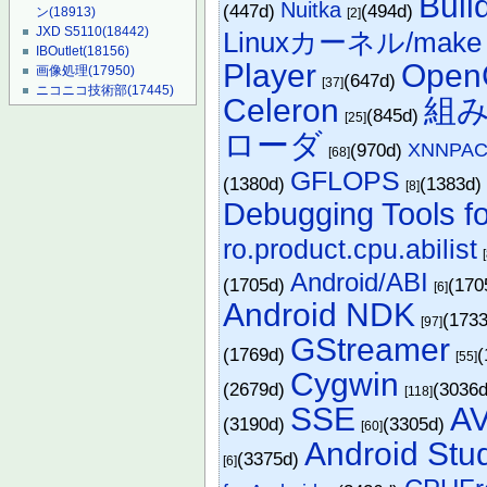
Buil
Nuitka
(447d)
(494d)
ン
(18913)
[2]
JXD S5110
(18442)
Linuxカーネル/make
IBOutlet
(18156)
Player
Ope
画像処理
(17950)
(647d)
[37]
ニコニコ技術部
(17445)
Celeron
組み
(845d)
[25]
ローダ
(970d)
XNNPA
[68]
GFLOPS
(1380d)
(1383d
[8]
Debugging Tools f
ro.product.cpu.abilist
Android/ABI
(1705d)
(170
[6]
Android NDK
(173
[97]
GStreamer
(1769d)
(
[55]
Cygwin
(2679d)
(3036
[118]
SSE
A
(3190d)
(3305d)
[60]
Android Stu
(3375d)
[6]