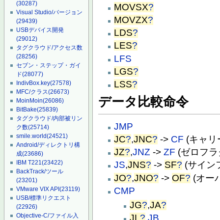
(30287)
MOVSX
?
Visual Studio/バージョン
MOVZX
?
(29439)
USBデバイス開発
LDS
?
(29012)
LES
?
タグクラウド/アクセス数
(28256)
LFS
セブン・ステップ・ガイ
LGS
?
ド
(28077)
LSS
?
IndivBox.key
(27578)
MFC/クラス
(26673)
データ比較命令
MoinMoin
(26086)
BitBake
(25839)
タグクラウド/内部被リン
JMP
ク数
(25714)
smile.world
(24521)
JC
?
,
JNC
?
->
CF
(キャリ
Android/ディレクトリ構
JZ
?
,
JNZ
->
ZF
(ゼロフラ
成
(23686)
IBM T221
(23422)
JS
,
JNS
?
->
SF
?
(サイン
BackTrack/ツール
JO
?
,
JNO
?
->
OF
?
(オー
(23201)
CMP
VMware VIX API
(23119)
USB/標準リクエスト
JG
?
,
JA
?
(22926)
Objective-C/ファイル入
JL
?
,
JB