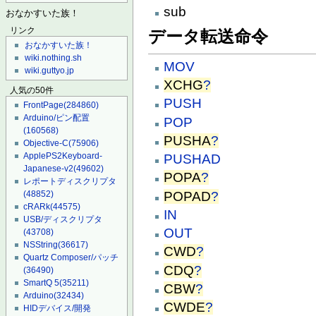
sub
おなかすいた族！
リンク
データ転送命令
おなかすいた族！
wiki.nothing.sh
MOV
wiki.guttyo.jp
XCHG
?
人気の50件
PUSH
FrontPage
(284860)
Arduino/ピン配置
POP
(160568)
PUSHA
?
Objective-C
(75906)
ApplePS2Keyboard-
PUSHAD
Japanese-v2
(49602)
POPA
?
レポートディスクリプタ
POPAD
?
(48852)
cRARk
(44575)
IN
USB/ディスクリプタ
OUT
(43708)
NSString
(36617)
CWD
?
Quartz Composer/パッチ
CDQ
?
(36490)
SmartQ 5
(35211)
CBW
?
Arduino
(32434)
CWDE
?
HIDデバイス/開発