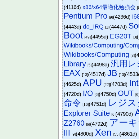
(4116d)
x86/x64最適化勉強会
[
Pentium Pro
i6
(4236d)
[9]
So
do_IRQ
(4443d)
(4447d)
[1]
Boot
EG20T
(4455d)
[49]
[3]
Wikibooks/Computing/Com
Wikibooks/Computing
(
[3]
汎用レ
Library
(4498d)
[5]
EAX
JB
(4517d)
(4533
[13]
[13]
APU
In
(4625d)
(4703d)
[22]
I/O
OUT
(4720d)
(4750d)
[6]
[6
レジス
命令
(4751d)
[16]
Explorer Suite
(4790d)
[6]
アーキ
Z2760
(4792d)
[6]
Xen
III
(4800d)
(4861d)
[9]
[55]