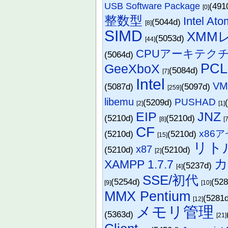
USB Software Package
(491
[0]
整数型
Intel At
(5044d)
[8]
SIMD
XMM
(5053d)
[44]
CPUアーキテク
(5064d)
PCL
GeeXboX
(5084d)
[7]
Intel
VMw
(5087d)
(5097d)
[259]
libemu
PUSHAD
(5209d)
[2]
[1]
EIP
JNZ
(5210d)
(5210d)
[8]
[7
CF
x86
(5210d)
(5210d)
[15]
リト
x87
(5210d)
(5210d)
[2]
カ
XAMPP 1.7.7
(5237d)
[4]
SSE/初代
(5254d)
(52
[9]
[10]
MMX Pentium
(5281
[12]
メモリ管理
(5363d)
[21]