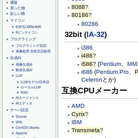
通販
8088
?
買った物
欲しい物
80186
?
マイコン
80286
ESP32
ARM
AVR
32bit (
IA-32
)
8ピンマイコン
プログラミング
プログラミング言語
i386
画像処理
自然言語処理
i486
?
生成AI
i586
?
(
Pentium
、
MMX
画像生成AI
動画生成AI
i686
(
Pentium Pro
、
P
LLM
Celeron
とか)
LLM/モデル/日本語
ローカルLLM
互換CPUメーカー
RAG
AIエージェント
AIエディタ
AMD
サーバ設定
Cyrix
?
Docker
IBM
WSL
CentOS
Ubuntu
Transmeta
?
Apache