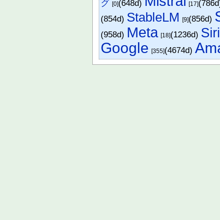
Mistral
グ
(648d)
(786
[0]
[17]
StableLM
(854d)
(856d)
[9]
Meta
Sir
(958d)
(1236d)
[18]
Google
Am
(4674d)
[355]