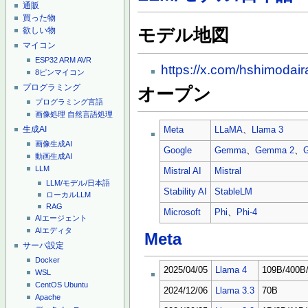
通販
買った物
欲しい物
モデル地図
マイコン
ESP32
ARM
AVR
https://x.com/hshimoda
8ピンマイコン
プログラミング
オープン
プログラミング言語
画像処理
自然言語処理
生成AI
Meta
LLaMA
、
Llama 3
画像生成AI
Google
Gemma
、
Gemma 2
、
動画生成AI
LLM
Mistral AI
Mistral
LLM/モデル/日本語
Stability AI
StableLM
ローカルLLM
RAG
Microsoft
Phi
、
Phi-4
AIエージェント
AIエディタ
Meta
サーバ設定
Docker
2025/04/05
Llama 4
109B/400B
WSL
CentOS
Ubuntu
2024/12/06
Llama 3.3
70B
Apache