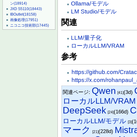
Ollama/モデル
ン
(18914)
JXD S5110
(18443)
LM Studio/モデル
IBOutlet
(18158)
画像処理
(17951)
関連
ニコニコ技術部
(17445)
LLM/量子化
ローカルLLM/VRAM
参考
https://github.com/Crata
https://x.com/rohanpau
Qwen
関連ページ:
(3d)
[41]
ローカルLLM/VRAM
DeepSeek
C
(166d)
[24]
ローカルLLM/モデル
(
[3]
マーク
Mistra
(228d)
[21]