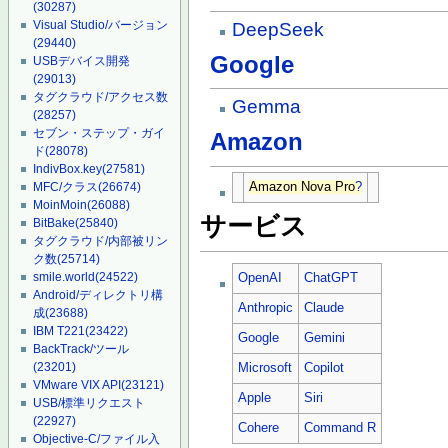
(30287)
Visual Studio/バージョン
DeepSeek
(29440)
Google
USBデバイス開発
(29013)
タグクラウド/アクセス数
Gemma
(28257)
セブン・ステップ・ガイ
Amazon
ド
(28078)
IndivBox.key
(27581)
Amazon Nova Pro
?
MFC/クラス
(26674)
MoinMoin
(26088)
サービス
BitBake
(25840)
タグクラウド/内部被リン
ク数
(25714)
smile.world
(24522)
OpenAI
ChatGPT
Android/ディレクトリ構
Anthropic
Claude
成
(23688)
IBM T221
(23422)
Google
Gemini
BackTrack/ツール
(23201)
Microsoft
Copilot
VMware VIX API
(23121)
Apple
Siri
USB/標準リクエスト
(22927)
Cohere
Command R
Objective-C/ファイル入