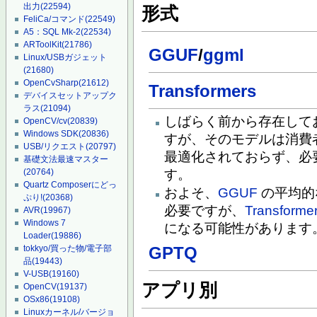
出力
(22594)
形式
FeliCa/コマンド
(22549)
A5：SQL Mk-2
(22534)
ARToolKit
(21786)
GGUF
/
ggml
Linux/USBガジェット
(21680)
OpenCvSharp
(21612)
Transformers
デバイスセットアップク
ラス
(21094)
しばらく前から存在してお
OpenCV/cv
(20839)
Windows SDK
(20836)
すが、そのモデルは消費
USB/リクエスト
(20797)
最適化されておらず、必
基礎文法最速マスター
(20764)
す。
Quartz Composerにどっ
およそ、
GGUF
の平均的な
ぷり!
(20368)
必要ですが、
Transforme
AVR
(19967)
Windows 7
になる可能性があります
Loader
(19886)
GPTQ
tokkyo/買った物/電子部
品
(19443)
V-USB
(19160)
アプリ別
OpenCV
(19137)
OSx86
(19108)
Linuxカーネル/バージョ