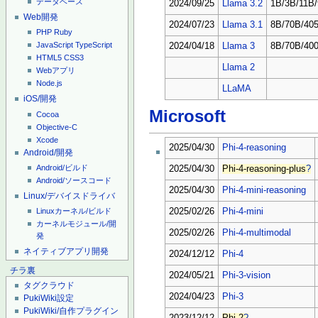
データベース
2024/09/25
Llama 3.2
1B/3B/11B
Web開発
2024/07/23
Llama 3.1
8B/70B/40
PHP
Ruby
JavaScript
TypeScript
2024/04/18
Llama 3
8B/70B/40
HTML5
CSS3
Llama 2
Webアプリ
Node.js
LLaMA
iOS/開発
Microsoft
Cocoa
Objective-C
Xcode
2025/04/30
Phi-4-reasoning
Android/開発
Android/ビルド
2025/04/30
Phi-4-reasoning-plus
?
Android/ソースコード
2025/04/30
Phi-4-mini-reasoning
Linux/デバイスドライバ
Linuxカーネル/ビルド
2025/02/26
Phi-4-mini
カーネルモジュール/開
2025/02/26
Phi-4-multimodal
発
ネイティブアプリ開発
2024/12/12
Phi-4
チラ裏
2024/05/21
Phi-3-vision
タグクラウド
2024/04/23
Phi-3
PukiWiki設定
PukiWiki/自作プラグイン