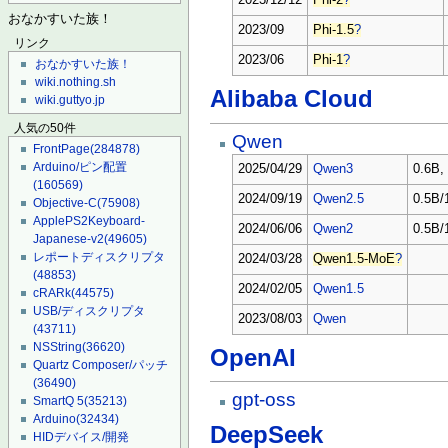
2023/12/12
Phi-2
?
おなかすいた族！
2023/09
Phi-1.5
?
リンク
2023/06
Phi-1
?
おなかすいた族！
wiki.nothing.sh
Alibaba Cloud
wiki.guttyo.jp
人気の50件
Qwen
FrontPage
(284878)
Arduino/ピン配置
2025/04/29
Qwen3
0.6B,
(160569)
2024/09/19
Qwen2.5
0.5B/
Objective-C
(75908)
ApplePS2Keyboard-
2024/06/06
Qwen2
0.5B/
Japanese-v2
(49605)
レポートディスクリプタ
2024/03/28
Qwen1.5-MoE
?
(48853)
2024/02/05
Qwen1.5
cRARk
(44575)
USB/ディスクリプタ
2023/08/03
Qwen
(43711)
NSString
(36620)
OpenAI
Quartz Composer/パッチ
(36490)
gpt-oss
SmartQ 5
(35213)
Arduino
(32434)
DeepSeek
HIDデバイス/開発