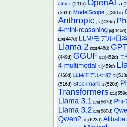
OpenAI
Jinx
(291d)
(
[0]
[71]
ModelScope
(361d)
(361d)
[2]
Anthropic
Ph
(436d)
[32]
4-mini-reasoning
(446d
[6]
LLM/モデル/日
(447d)
[10]
Llama 2
GP
(448d)
[32]
GGUF
モ
(449d)
(452d)
[22]
Ll
4-multimodal
(459d)
[5]
(460d)
LLM/モデル/比較
(513
[0]
P
Stockmark
(516d)
(520d)
[2]
Transformers
(559
[21]
Llama 3.1
Phi-
(567d)
[13]
Llama 3.2
Qwe
(580d)
[13]
Qwen2
Alibaba
(623d)
[10]