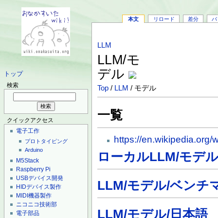
本文
リロード
差分
バ
LLM
LLM/モ
デル
トップ
検索
Top
/
LLM
/ モデル
一覧
クイックアクセス
電子工作
https://en.wikipedia.org
プロトタイピング
Arduino
ローカルLLM/モデ
M5Stack
Raspberry Pi
USBデバイス開発
LLM/モデル/ベンチ
HIDデバイス製作
MIDI機器製作
ニコニコ技術部
LLM/モデル/日本語
電子部品