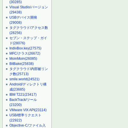
(30285)
Visual Studio/バージョン
(29438)
USBデバイス開発
(29008)
タグクラウド/アクセス数
(28256)
セブン・ステップ・ガイ
ド
(28076)
IndivBox.key
(27575)
MFC/クラス
(26672)
MoinMoin
(26085)
BitBake
(25838)
タグクラウド/内部被リン
ク数
(25713)
smile.world
(24521)
Android/ディレクトリ構
成
(23685)
IBM T221
(23417)
BackTrack/ツール
(23200)
VMware VIX API
(23114)
USB/標準リクエスト
(22922)
Objective-C/ファイル入