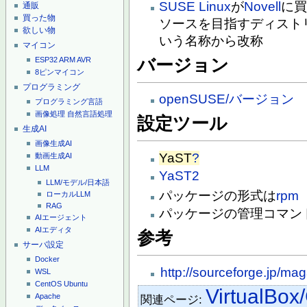
SUSE Linux
が
Novell
に買
通販
買った物
ソースを目指すディスト
欲しい物
いう名称から改称
マイコン
バージョン
ESP32
ARM
AVR
8ピンマイコン
プログラミング
openSUSE/バージョン
プログラミング言語
画像処理
自然言語処理
設定ツール
生成AI
画像生成AI
YaST
?
動画生成AI
LLM
YaST2
LLM/モデル/日本語
パッケージの形式は
rpm
ローカルLLM
RAG
パッケージの管理コマン
AIエージェント
AIエディタ
参考
サーバ設定
Docker
http://sourceforge.jp/m
WSL
CentOS
Ubuntu
VirtualBox
Apache
関連ページ: