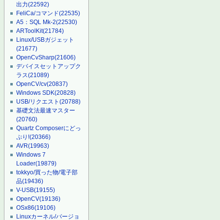
出力
(22592)
FeliCa/コマンド
(22535)
A5：SQL Mk-2
(22530)
ARToolKit
(21784)
Linux/USBガジェット
(21677)
OpenCvSharp
(21606)
デバイスセットアップク
ラス
(21089)
OpenCV/cv
(20837)
Windows SDK
(20828)
USB/リクエスト
(20788)
基礎文法最速マスター
(20760)
Quartz Composerにどっ
ぷり!
(20366)
AVR
(19963)
Windows 7
Loader
(19879)
tokkyo/買った物/電子部
品
(19436)
V-USB
(19155)
OpenCV
(19136)
OSx86
(19106)
Linuxカーネル/バージョ