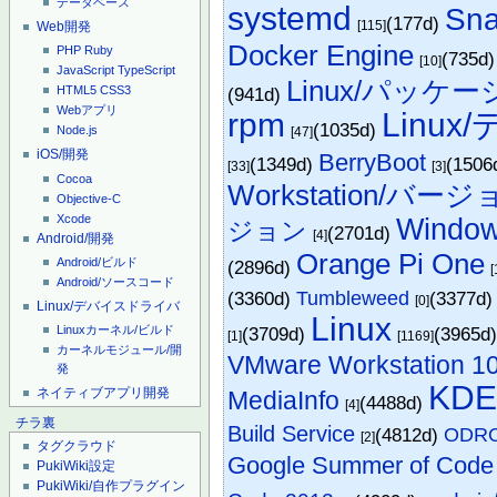
データベース
systemd
Sn
(177d)
[115]
Web開発
Docker Engine
PHP
Ruby
(735d
[10]
JavaScript
TypeScript
Linux/パッケー
(941d)
HTML5
CSS3
Webアプリ
rpm
Linu
(1035d)
Node.js
[47]
iOS/開発
BerryBoot
(1349d)
(1506
[33]
[3]
Cocoa
Workstation/バー
Objective-C
Xcode
Window
ジョン
(2701d)
[4]
Android/開発
Orange Pi One
Android/ビルド
(2896d)
[
Android/ソースコード
(3360d)
Tumbleweed
(3377d
[0]
Linux/デバイスドライバ
Linux
(3709d)
(3965d
Linuxカーネル/ビルド
[1]
[1169]
カーネルモジュール/開
VMware Workstation 1
発
KD
ネイティブアプリ開発
MediaInfo
(4488d)
[4]
チラ裏
Build Service
(4812d)
ODRO
[2]
タグクラウド
Google Summer of Code
PukiWiki設定
PukiWiki/自作プラグイン