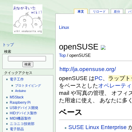
本文
リロード
差分
バ
Linux
openSUSE
トップ
検索
Top
/ openSUSE
http://ja.opensuse.org/
クイックアクセス
openSUSE は
PC
、
ラップト
電子工作
をベースとした
オペレーティ
プロトタイピング
Arduino
mail や写真の管理、 オ
M5Stack
た用途に使え、 あなたに多
Raspberry Pi
USBデバイス開発
ベース
HIDデバイス製作
MIDI機器製作
ニコニコ技術部
SUSE Linux Enterprise
電子部品