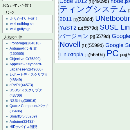
Code 2012
node.
(4909d)
[1]
おなかすいた族！
ティングシステム
[
リンク
UNetbooti
2011
(5086d)
おなかすいた族！
[1]
wiki.nothing.sh
SUSE Lin
YaST2
(5579d)
[1]
wiki.guttyo.jp
バージョン
Google
(5579d)
[2]
人気の50件
Novell
FrontPage
(284818)
Google S
(5599d)
[11]
Arduino/ピン配置
PC
Linuxtopia
(5650d)
(
(160565)
[0]
[33]
Objective-C
(75899)
ApplePS2Keyboard-
Japanese-v2
(49600)
レポートディスクリプタ
(48849)
cRARk
(44573)
USB/ディスクリプタ
(43706)
NSString
(36616)
Quartz Composer/パッチ
(36486)
SmartQ 5
(35209)
Arduino
(32432)
HIDデバイス/開発