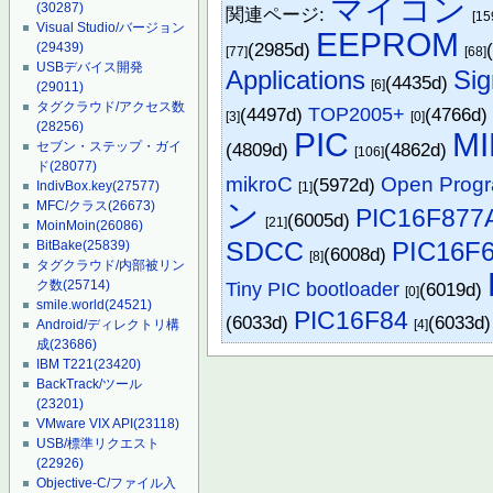
マイコン
(30287)
関連ページ:
[15
Visual Studio/バージョン
EEPROM
(2985d)
(29439)
[77]
[68]
USBデバイス開発
Applications
Sig
(4435d)
[6]
(29011)
タグクラウド/アクセス数
(4497d)
TOP2005+
(4766d
[3]
[0]
(28256)
PIC
MI
セブン・ステップ・ガイ
(4809d)
(4862d)
[106]
ド
(28077)
mikroC
Open Prog
(5972d)
IndivBox.key
(27577)
[1]
ン
MFC/クラス
(26673)
PIC16F877
(6005d)
[21]
MoinMoin
(26086)
SDCC
PIC16F
BitBake
(25839)
(6008d)
[8]
タグクラウド/内部被リン
ク数
(25714)
Tiny PIC bootloader
(6019d)
[0]
smile.world
(24521)
PIC16F84
(6033d)
(6033d)
Android/ディレクトリ構
[4]
成
(23686)
IBM T221
(23420)
BackTrack/ツール
(23201)
VMware VIX API
(23118)
USB/標準リクエスト
(22926)
Objective-C/ファイル入