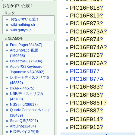
おなかすいた族！
PIC16F818
?
リンク
PIC16F819
?
おなかすいた族！
PIC16F873
?
wiki.nothing.sh
wiki.guttyo.jp
PIC16F873A
?
PIC16F874
?
人気の50件
FrontPage
(284847)
PIC16F874A
?
Arduino/ピン配置
PIC16F876
?
(160568)
Objective-C
(75904)
PIC16F876A
?
ApplePS2Keyboard-
PIC16F877
Japanese-v2
(49602)
レポートディスクリプタ
PIC16F877A
(48852)
PIC16F883
?
cRARk
(44575)
PIC16F886
?
USB/ディスクリプタ
(43708)
PIC16F886T
?
NSString
(36617)
PIC16F887
?
Quartz Composer/パッチ
(36489)
PIC16F914
?
SmartQ 5
(35211)
PIC16F916
?
Arduino
(32434)
HIDデバイス/開発