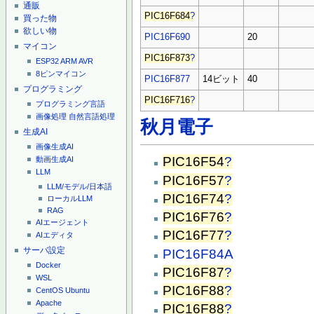
通販
PIC16F684
?
買った物
欲しい物
PIC16F690
20
マイコン
PIC16F873
?
ESP32
ARM
AVR
8ピンマイコン
PIC16F877
14ビット
40
プログラミング
PIC16F716
?
プログラミング言語
画像処理
自然言語処理
秋月電子
生成AI
画像生成AI
PIC16F54
?
動画生成AI
LLM
PIC16F57
?
LLM/モデル/日本語
PIC16F74
?
ローカルLLM
RAG
PIC16F76
?
AIエージェント
PIC16F77
?
AIエディタ
サーバ設定
PIC16F84A
Docker
PIC16F87
?
WSL
PIC16F88
?
CentOS
Ubuntu
Apache
PIC16F88
?