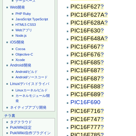
データベース
PIC16F627
?
Web開発
PIC16F627A
?
PHP
Ruby
JavaScript
TypeScript
PIC16F628A
?
HTML5
CSS3
PIC16F630
?
Webアプリ
Node.js
PIC16F648A
?
iOS/開発
PIC16F667
?
Cocoa
PIC16F676
?
Objective-C
Xcode
PIC16F685
?
Android/開発
PIC16F687
?
Android/ビルド
PIC16F687
?
Android/ソースコード
Linux/デバイスドライバ
PIC16F688
?
Linuxカーネル/ビルド
PIC16F689
?
カーネルモジュール/開
発
PIC16F690
ネイティブアプリ開発
PIC16F716
?
チラ裏
PIC16F747
?
タグクラウド
PIC16F777
?
PukiWiki設定
PukiWiki/自作プラグイン
PIC16F785
?