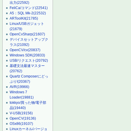
出力
(22592)
FeliCa/コマンド
(22541)
A5：SQL Mk-2
(22532)
ARToolKit
(21785)
Linux/USBガジェット
(21679)
OpenCvSharp
(21607)
デバイスセットアップク
ラス
(21092)
OpenCV/cv
(20837)
Windows SDK
(20833)
USB/リクエスト
(20792)
基礎文法最速マスター
(20762)
Quartz Composerにどっ
ぷり!
(20367)
AVR
(19966)
Windows 7
Loader
(19881)
tokkyo/買った物/電子部
品
(19440)
V-USB
(19156)
OpenCV
(19136)
OSx86
(19107)
Linuxカーネル/バージョ