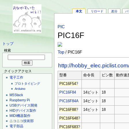
本文
リロード
差分
バ
PIC
PIC16F
トップ
検索
Top
/ PIC16F
http://hobby_elec.piclist.com
クイックアクセス
型番
命令長
ピン数
動作速
電子工作
PIC16F54
?
プロトタイピング
Arduino
PIC16F84
14ビット
18
M5Stack
Raspberry Pi
PIC16F84A
14ビット
18
USBデバイス開発
PIC16F88
?
14ビット
18
HIDデバイス製作
MIDI機器製作
PIC16F648
?
ニコニコ技術部
電子部品
PIC16F683
?