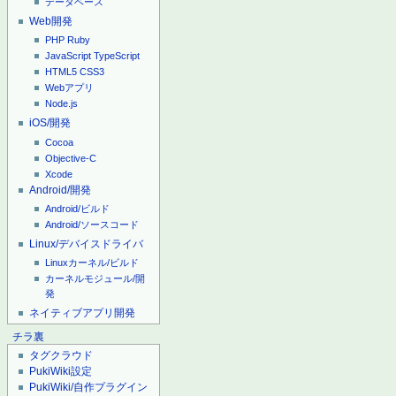
データベース
Web開発
PHP
Ruby
JavaScript
TypeScript
HTML5
CSS3
Webアプリ
Node.js
iOS/開発
Cocoa
Objective-C
Xcode
Android/開発
Android/ビルド
Android/ソースコード
Linux/デバイスドライバ
Linuxカーネル/ビルド
カーネルモジュール/開
発
ネイティブアプリ開発
チラ裏
タグクラウド
PukiWiki設定
PukiWiki/自作プラグイン