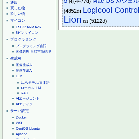
5
Mac OS X/シェ
(4477d)
[4]
通販
Logicool Contro
買った物
(4852d)
欲しい物
Lion
(5122d)
マイコン
[31]
ESP32
ARM
AVR
8ピンマイコン
プログラミング
プログラミング言語
画像処理
自然言語処理
生成AI
画像生成AI
動画生成AI
LLM
LLM/モデル/日本語
ローカルLLM
RAG
AIエージェント
AIエディタ
サーバ設定
Docker
WSL
CentOS
Ubuntu
Apache