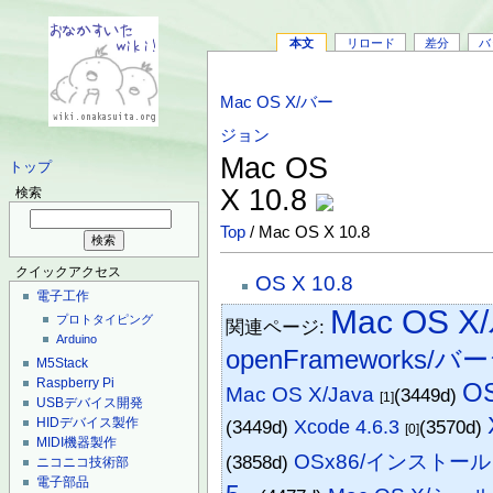
本文
リロード
差分
バ
Mac OS X/バー
ジョン
Mac OS
トップ
X 10.8
検索
Top
/ Mac OS X 10.8
クイックアクセス
OS X 10.8
電子工作
Mac OS
プロトタイピング
関連ページ:
Arduino
openFrameworks/
M5Stack
Raspberry Pi
OS
Mac OS X/Java
(3449d)
[1]
USBデバイス開発
HIDデバイス製作
(3449d)
Xcode 4.6.3
(3570d)
[0]
MIDI機器製作
OSx86/インストール
(3858d)
ニコニコ技術部
電子部品