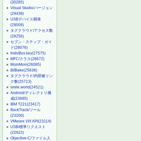
(30285)
Visual Studio/バージョン
(29438)
USBデバイス開発
(29008)
タグクラウド/アクセス数
(28256)
セブン・ステップ・ガイ
ド
(28076)
IndivBox.key
(27575)
MFC/クラス
(26672)
MoinMoin
(26085)
BitBake
(25838)
タグクラウド/内部被リン
ク数
(25713)
smile.world
(24521)
Android/ディレクトリ構
成
(23685)
IBM T221
(23417)
BackTrack/ツール
(23200)
VMware VIX API
(23114)
USB/標準リクエスト
(22922)
Objective-C/ファイル入