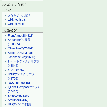
おなかすいた族！
リンク
おなかすいた族！
wiki.nothing.sh
wiki.guttyo.jp
人気の50件
FrontPage
(284818)
Arduino/ピン配置
(160565)
Objective-C
(75899)
ApplePS2Keyboard-
Japanese-v2
(49600)
レポートディスクリプタ
(48849)
cRARk
(44573)
USB/ディスクリプタ
(43706)
NSString
(36616)
Quartz Composer/パッチ
(36486)
SmartQ 5
(35209)
Arduino
(32432)
HIDデバイス/開発