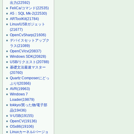
出力
(22592)
FeliCa/コマンド
(22535)
A5：SQL Mk-2
(22530)
ARToolKit
(21784)
Linux/USBガジェット
(21677)
OpenCvSharp
(21606)
デバイスセットアップク
ラス
(21089)
OpenCV/cv
(20837)
Windows SDK
(20828)
USB/リクエスト
(20788)
基礎文法最速マスター
(20760)
Quartz Composerにどっ
ぷり!
(20366)
AVR
(19963)
Windows 7
Loader
(19879)
tokkyo/買った物/電子部
品
(19436)
V-USB
(19155)
OpenCV
(19136)
OSx86
(19106)
Linuxカーネル/バージョ