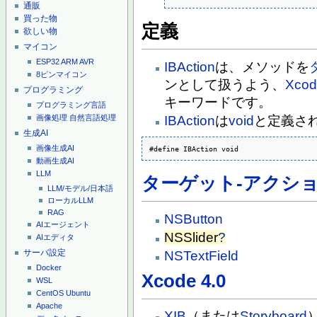
通販
買った物
定義
欲しい物
マイコン
ESP32
ARM
AVR
IBAction
は、メソッドを
8ピンマイコン
ンとして扱うよう、
Xcod
プログラミング
キーワードです。
プログラミング言語
画像処理
自然言語処理
IBAction
は
void
と定義さ
生成AI
画像生成AI
#define IBAction void
動画生成AI
LLM
ターゲット-アクシ
LLM/モデル/日本語
ローカルLLM
RAG
NSButton
AIエージェント
NSSlider
?
AIエディタ
サーバ設定
NSTextField
Docker
Xcode 4.0
WSL
CentOS
Ubuntu
Apache
XIB
（または
Storyboard