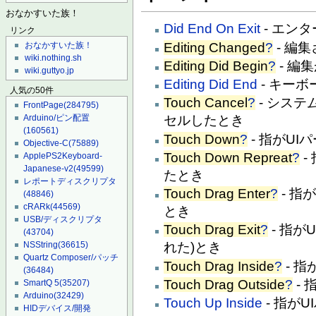
おなかすいた族！
Did End On Exit
- エン
リンク
Editing Changed
?
- 編
おなかすいた族！
wiki.nothing.sh
Editing Did Begin
?
- 編
wiki.guttyo.jp
Editing Did End
- キー
人気の50件
Touch Cancel
?
- シス
FrontPage
(284795)
Arduino/ピン配置
セルしたとき
(160561)
Touch Down
?
- 指がU
Objective-C
(75889)
Touch Down Repreat
?
-
ApplePS2Keyboard-
Japanese-v2
(49599)
たとき
レポートディスクリプタ
Touch Drag Enter
?
- 指
(48846)
cRARk
(44569)
とき
USB/ディスクリプタ
Touch Drag Exit
?
- 指が
(43704)
NSString
(36615)
れた)とき
Quartz Composer/パッチ
Touch Drag Inside
?
- 
(36484)
Touch Drag Outside
?
-
SmartQ 5
(35207)
Arduino
(32429)
Touch Up Inside
- 指が
HIDデバイス/開発