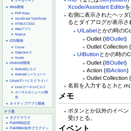
データベース
Xcode/Assistant Editor
を
Web開発
PHP
Ruby
右側に表示されたヘッダ(.
JavaScript
TypeScript
るとダイアログが表示さ
HTML5
CSS3
Webアプリ
UILabel
とかの時のCon
Node.js
Outlet (
IBOutlet
)
iOS/開発
Outlet Collection 
Cocoa
Objective-C
UIButton
とかの時のCo
Xcode
Outlet (
IBOutlet
)
Android/開発
Android/ビルド
Action (
IBAction
)
Android/ソースコード
Outlet Collection 
Linux/デバイスドライバ
名前を入力すると.hと.
Linuxカーネル/ビルド
カーネルモジュール/開
メモ
発
ネイティブアプリ開発
ボタンとか以外のイベン
チラ裏
受けとる。
タグクラウド
PukiWiki設定
イベント
PukiWiki/自作プラグイン