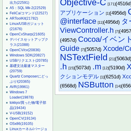
Objective-C
出力
(22591)
(4516
[171]
A5：SQL Mk-2
(22529)
アプリケーション
(4956d)
FeliCa/コマンド
(22527)
[1]
ARToolKit
(21782)
@interface
タ
(4956d)
[11]
Linux/USBガジェット
ViewController.h
(21676)
(495
[7]
OpenCvSharp
(21605)
Cocoa/イベン
(4957d)
デバイスセットアップク
ラス
(21088)
Guide
Xcode/Co
(5057d)
[7]
OpenCV/cv
(20836)
NSTextField
Windows SDK
(20827)
(5063d
[21]
USB/リクエスト
(20785)
.h
.m
X
基礎文法最速マスター
(5073d)
(5190d)
[15]
[12]
(20759)
クションモデル
Xc
(6251d)
Quartz Composerにどっ
[1]
ぷり!
(20365)
NSButton
(6568d)
(65
[14]
AVR
(19961)
Windows 7
Loader
(19878)
tokkyo/買った物/電子部
品
(19434)
V-USB
(19152)
OpenCV
(19134)
OSx86
(19105)
Linuxカーネル/バージョ