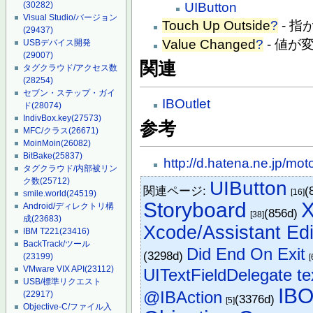
UIButton
(30282)
Visual Studio/バージョン
Touch Up Outside
?
- 
(29437)
Value Changed
?
- 値が
USBデバイス開発
(29007)
関連
タグクラウド/アクセス数
(28254)
セブン・ステップ・ガイ
IBOutlet
ド
(28074)
IndivBox.key
(27573)
参考
MFC/クラス
(26671)
MoinMoin
(26082)
BitBake
(25837)
http://d.hatena.ne.jp/
タグクラウド/内部被リン
ク数
(25712)
UIButton
関連ページ:
(
[16]
smile.world
(24519)
Storyboard
Android/ディレクトリ構
(856d)
[38]
成
(23683)
Xcode/Assistant Edi
IBM T221
(23416)
BackTrack/ツール
Did End On Exit
(3298d)
(23199)
[
VMware VIX API
(23112)
UITextFieldDelegate te
USB/標準リクエスト
IBO
@IBAction
(22917)
(3376d)
[5]
Objective-C/ファイル入