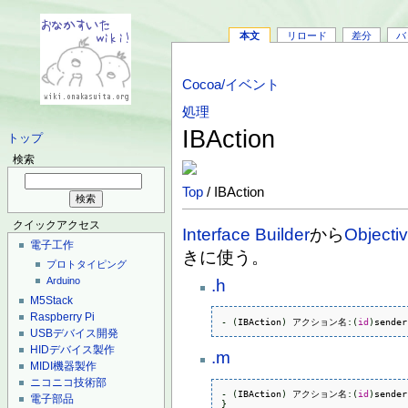
本文
リロード
差分
バ
Cocoa/イベント
処理
IBAction
トップ
検索
Top
/ IBAction
クイックアクセス
Interface Builder
から
Objecti
電子工作
きに使う。
プロトタイピング
Arduino
.h
M5Stack
Raspberry Pi
-
(
IBAction
)
 アクション名
:
(
id
)
sender
USBデバイス開発
HIDデバイス製作
.m
MIDI機器製作
ニコニコ技術部
-
(
IBAction
)
 アクション名
:
(
id
)
sender
電子部品
}