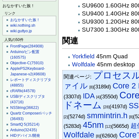
SU9600 1.60GHz 8
おなかすいた族！
SU9400 1.40GHz 8
リンク
おなかすいた族！
SU9300 1.20GHz 8
wiki.nothing.sh
SU7300 1.30GHz 8
wiki.guttyo.jp
関連
人気の50件
FrontPage
(284908)
Arduino/ピン配置
Yorkfield
45nm Quad
(160575)
Objective-C
(75910)
Wolfdale
45nm desktop
ApplePS2Keyboard-
プロセス
Japanese-v2
(49608)
関連ページ:
レポートディスクリプタ
ァイル
Core 2
(48855)
(3189d)
[8]
cRARk
(44578)
Core
IDA
(3307d)
(3550d)
USB/ディスクリプタ
[4]
ドネーム
(43716)
S
(4197d)
[28]
NSString
(36622)
smmintrin.h
Quartz Composer/パッチ
(5274d)
(5
[2]
[8]
(36493)
45nm
超
SmartQ 5
(35214)
(5283d)
(5665d)
[12]
Arduino
(32435)
Co
Wolfdale
(6260d)
HIDデバイス/開発
[8]