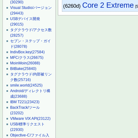
(30290)
Core 2 Extreme
(6260d)
[5
Visual Studio/バージョン
(29443)
USBデバイス開発
(29015)
タグクラウド/アクセス数
(28257)
セブン・ステップ・ガイ
ド
(28078)
IndivBox.key
(27584)
MFC/クラス
(26675)
MoinMoin
(26088)
BitBake
(25840)
タグクラウド/内部被リン
ク数
(25716)
smile.world
(24525)
Android/ディレクトリ構
成
(23688)
IBM T221
(23423)
BackTrack/ツール
(23202)
VMware VIX API
(23122)
USB/標準リクエスト
(22930)
Objective-C/ファイル入