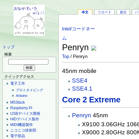
本文
リロード
差分
バ
Intel/コードネー
ム
Penryn
トップ
検索
Top
/ Penryn
45nm mobile
クイックアクセス
SSE4
電子工作
SSE4.1
プロトタイピング
Arduino
Core 2 Extreme
M5Stack
Raspberry Pi
USBデバイス開発
Penryn
45nm
HIDデバイス製作
X9100 3.06GHz 10
MIDI機器製作
ニコニコ技術部
X9000 2.80GHz 80
電子部品