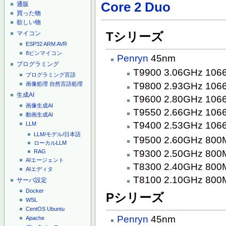
Core 2 Duo
通販
買った物
欲しい物
マイコン
Tシリーズ
ESP32
ARM
AVR
8ピンマイコン
Penryn
45nm
プログラミング
T9900 3.06GHz 10
プログラミング言語
T9800 2.93GHz 10
画像処理
自然言語処理
生成AI
T9600 2.80GHz 10
画像生成AI
T9550 2.66GHz 10
動画生成AI
T9400 2.53GHz 10
LLM
LLM/モデル/日本語
T9500 2.60GHz 80
ローカルLLM
T9300 2.50GHz 80
RAG
AIエージェント
T8300 2.40GHz 80
AIエディタ
T8100 2.10GHz 80
サーバ設定
Docker
Pシリーズ
WSL
CentOS
Ubuntu
Penryn
45nm
Apache