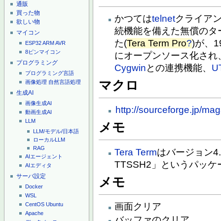
通販
買った物
かつては
telnet
クライア
欲しい物
続機能を備えた無償のタ
マイコン
た(
Tera Term Pro
?
)が、
ESP32
ARM
AVR
8ピンマイコン
にオープンソース化され
プログラミング
Cygwin
との連携機能、
U
プログラミング言語
マクロ
画像処理
自然言語処理
生成AI
画像生成AI
http://sourceforge.jp/m
動画生成AI
LLM
メモ
LLM/モデル/日本語
ローカルLLM
RAG
Tera Term
はバージョン4.
AIエージェント
TTSSH2」というパッ
AIエディタ
サーバ設定
メモ
Docker
WSL
画面クリア
CentOS
Ubuntu
Apache
バッファのクリア