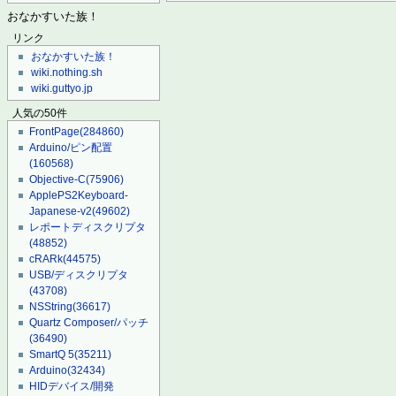
おなかすいた族！
リンク
おなかすいた族！
wiki.nothing.sh
wiki.guttyo.jp
人気の50件
FrontPage
(284860)
Arduino/ピン配置
(160568)
Objective-C
(75906)
ApplePS2Keyboard-
Japanese-v2
(49602)
レポートディスクリプタ
(48852)
cRARk
(44575)
USB/ディスクリプタ
(43708)
NSString
(36617)
Quartz Composer/パッチ
(36490)
SmartQ 5
(35211)
Arduino
(32434)
HIDデバイス/開発