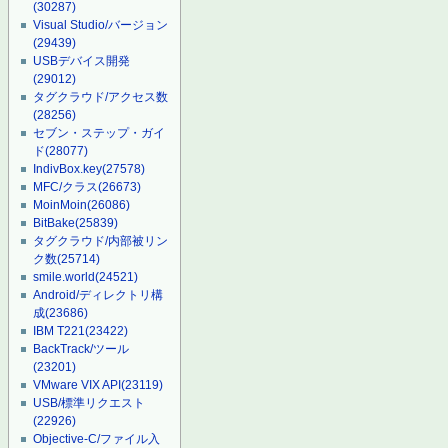
(30287)
Visual Studio/バージョン
(29439)
USBデバイス開発
(29012)
タグクラウド/アクセス数
(28256)
セブン・ステップ・ガイ
ド
(28077)
IndivBox.key
(27578)
MFC/クラス
(26673)
MoinMoin
(26086)
BitBake
(25839)
タグクラウド/内部被リン
ク数
(25714)
smile.world
(24521)
Android/ディレクトリ構
成
(23686)
IBM T221
(23422)
BackTrack/ツール
(23201)
VMware VIX API
(23119)
USB/標準リクエスト
(22926)
Objective-C/ファイル入