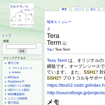
本文
リロード
差分
バ
端末エミュレー
タ
Tera
トップ
Term
検索
Top
/ Tera Term
クイックアクセス
Tera Term
は、オリジナル
電子工作
継版です。オープンソースで
プロトタイピング
ています。 また、
SSH1
?
対
Arduino
SSH2
?
プロトコルをサポー
M5Stack
Raspberry Pi
https://ttssh2.osdn.jp/index.h
USBデバイス開発
HIDデバイス製作
http://sourceforge.jp/projects
MIDI機器製作
ニコニコ技術部
メモ
電子部品