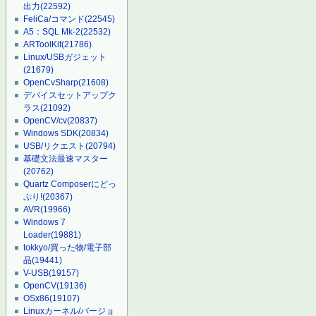
出力
(22592)
FeliCa/コマンド
(22545)
A5：SQL Mk-2
(22532)
ARToolKit
(21786)
Linux/USBガジェット
(21679)
OpenCvSharp
(21608)
デバイスセットアップク
ラス
(21092)
OpenCV/cv
(20837)
Windows SDK
(20834)
USB/リクエスト
(20794)
基礎文法最速マスター
(20762)
Quartz Composerにどっ
ぷり!
(20367)
AVR
(19966)
Windows 7
Loader
(19881)
tokkyo/買った物/電子部
品
(19441)
V-USB
(19157)
OpenCV
(19136)
OSx86
(19107)
Linuxカーネル/バージョ