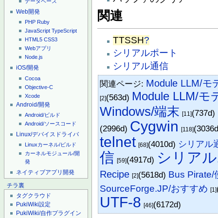
データベース
Web開発
関連
PHP
Ruby
JavaScript
TypeScript
TTSSH
?
HTML5
CSS3
Webアプリ
シリアルポート
Node.js
シリアル通信
iOS/開発
Cocoa
Module LLM/モデ
関連ページ:
Objective-C
Module LLM/モ
(563d)
Xcode
[2]
Android/開発
Windows/端末
(737d)
[11]
Android/ビルド
Cygwin
Android/ソースコード
(2996d)
(3036
[118]
Linux/デバイスドライバ
telnet
(4010d)
シリアル
[68]
Linuxカーネル/ビルド
信
シリアル
カーネルモジュール/開
(4917d)
[59]
発
Recipe
ネイティブアプリ開発
Bus Pirat
(5618d)
[2]
チラ裏
SourceForge.JP/おすすめ
[1]
タグクラウド
UTF-8
(6172d)
PukiWiki設定
[46]
PukiWiki/自作プラグイン