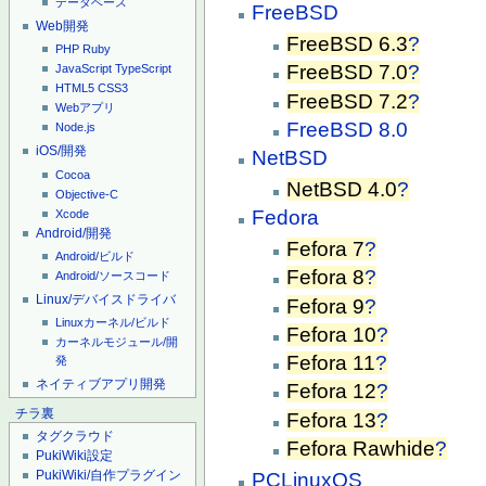
データベース
FreeBSD
Web開発
FreeBSD 6.3
?
PHP
Ruby
FreeBSD 7.0
?
JavaScript
TypeScript
HTML5
CSS3
FreeBSD 7.2
?
Webアプリ
FreeBSD 8.0
Node.js
iOS/開発
NetBSD
Cocoa
NetBSD 4.0
?
Objective-C
Fedora
Xcode
Android/開発
Fefora 7
?
Android/ビルド
Fefora 8
?
Android/ソースコード
Linux/デバイスドライバ
Fefora 9
?
Linuxカーネル/ビルド
Fefora 10
?
カーネルモジュール/開
Fefora 11
?
発
ネイティブアプリ開発
Fefora 12
?
チラ裏
Fefora 13
?
タグクラウド
Fefora Rawhide
?
PukiWiki設定
PukiWiki/自作プラグイン
PCLinuxOS