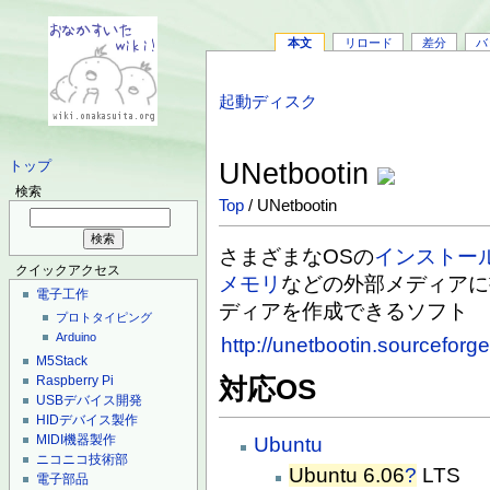
本文
リロード
差分
バ
起動ディスク
UNetbootin
トップ
検索
Top
/ UNetbootin
さまざまなOSの
インストー
クイックアクセス
メモリ
などの外部メディアに
電子工作
ディアを作成できるソフト
プロトタイピング
Arduino
http://unetbootin.sourceforge
M5Stack
Raspberry Pi
対応OS
USBデバイス開発
HIDデバイス製作
MIDI機器製作
Ubuntu
ニコニコ技術部
Ubuntu 6.06
?
LTS
電子部品