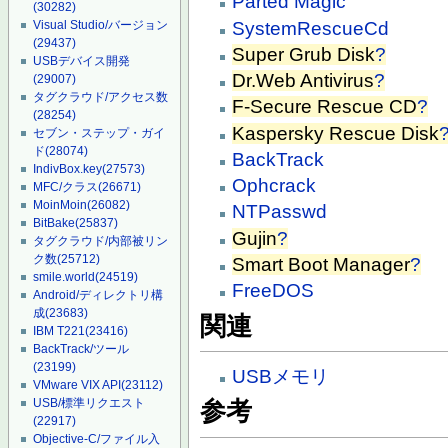
Parted Magic
(30282)
SystemRescueCd
Visual Studio/バージョン
(29437)
Super Grub Disk
?
USBデバイス開発
Dr.Web Antivirus
?
(29007)
タグクラウド/アクセス数
F-Secure Rescue CD
?
(28254)
Kaspersky Rescue Disk
セブン・ステップ・ガイ
ド
(28074)
BackTrack
IndivBox.key
(27573)
Ophcrack
MFC/クラス
(26671)
MoinMoin
(26082)
NTPasswd
BitBake
(25837)
Gujin
?
タグクラウド/内部被リン
ク数
(25712)
Smart Boot Manager
?
smile.world
(24519)
FreeDOS
Android/ディレクトリ構
成
(23683)
関連
IBM T221
(23416)
BackTrack/ツール
(23199)
USBメモリ
VMware VIX API
(23112)
USB/標準リクエスト
参考
(22917)
Objective-C/ファイル入