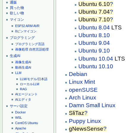
通販
Ubuntu 6.10
?
買った物
Ubuntu 7.04
?
欲しい物
Ubuntu 7.10
?
マイコン
ESP32
ARM
AVR
Ubuntu 8.04
LTS
8ピンマイコン
Ubuntu 8.10
プログラミング
Ubuntu 9.04
プログラミング言語
画像処理
自然言語処理
Ubuntu 9.10
生成AI
Ubuntu 10.04
LTS
画像生成AI
Ubuntu 10.10
動画生成AI
LLM
Debian
LLM/モデル/日本語
Linux Mint
ローカルLLM
openSUSE
RAG
AIエージェント
Arch Linux
AIエディタ
Damn Small Linux
サーバ設定
SliTaz
?
Docker
WSL
Puppy Linux
CentOS
Ubuntu
gNewsSense
?
Apache