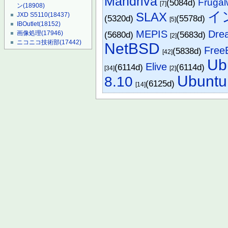
Mandriva
Frugal
(5084d)
[7]
ン
(18908)
イ
SLAX
JXD S5110
(18437)
(5320d)
(5578d)
[5]
IBOutlet
(18152)
MEPIS
Dre
画像処理
(17946)
(5680d)
(5683d)
[2]
ニコニコ技術部
(17442)
NetBSD
Free
(5838d)
[42]
Ub
Elive
(6114d)
(6114d)
[34]
[2]
Ubuntu
8.10
(6125d)
[14]