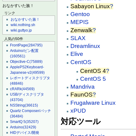
Sabayon Linux
?
おなかすいた族！
Gentoo
リンク
おなかすいた族！
MEPIS
wiki.nothing.sh
Zenwalk
?
wiki.guttyo.jp
SLAX
人気の50件
Dreamlinux
FrontPage
(284795)
Arduino/ピン配置
Elive
(160561)
CentOS
Objective-C
(75889)
ApplePS2Keyboard-
CentOS 4
?
Japanese-v2
(49599)
CentOS 5
レポートディスクリプタ
(48846)
Mandriva
cRARk
(44569)
FaunOS
?
USB/ディスクリプタ
(43704)
Frugalware Linux
NSString
(36615)
xPUD
Quartz Composer/パッチ
(36484)
対応ツール
SmartQ 5
(35207)
Arduino
(32429)
HIDデバイス/開発