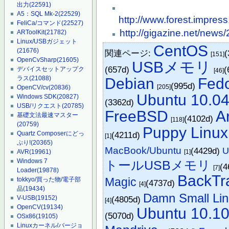
出力
(22591)
A5：SQL Mk-2
(22529)
http://www.forest.impre
FeliCa/コマンド
(22527)
http://gigazine.net/new
ARToolKit
(21782)
Linux/USBガジェット
CentOS
(21676)
関連ページ:
(
[151]
OpenCvSharp
(21605)
USBメモリ
(657d)
(
デバイスセットアップク
[46]
ラス
(21088)
Debian
Fed
(995d)
[205]
OpenCV/cv
(20836)
Ubuntu 10.0
Windows SDK
(20827)
(3362d)
USB/リクエスト
(20785)
FreeBSD
A
基礎文法最速マスター
(4102d)
[118]
(20759)
Puppy Linux
Quartz Composerにどっ
(4211d)
[1]
ぷり!
(20365)
MacBook/Ubuntu
(4429d)
U
AVR
(19961)
[1]
Windows 7
トールUSBメモリ
(4
[7]
Loader
(19878)
BackTr
Magic
tokkyo/買った物/電子部
(4737d)
[4]
品
(19434)
Damn Small Li
V-USB
(19152)
(4805d)
[4]
OpenCV
(19134)
Ubuntu 10.1
(5070d)
OSx86
(19105)
Linuxカーネル/バージョ