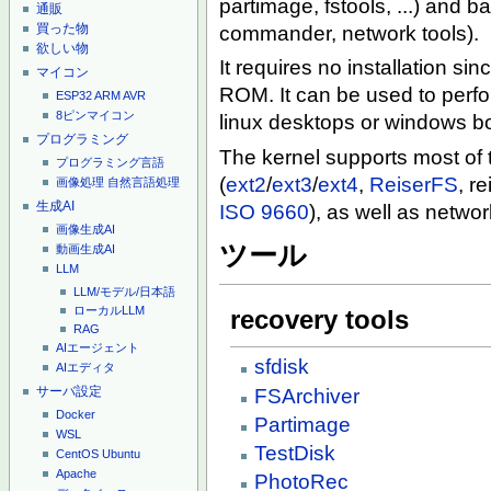
partimage, fstools, ...) and ba
通販
買った物
commander, network tools).
欲しい物
It requires no installation si
マイコン
ROM. It can be used to perfo
ESP32
ARM
AVR
8ピンマイコン
linux desktops or windows b
プログラミング
The kernel supports most of 
プログラミング言語
(
ext2
/
ext3
/
ext4
,
ReiserFS
, r
画像処理
自然言語処理
生成AI
ISO 9660
), as well as networ
画像生成AI
ツール
動画生成AI
LLM
LLM/モデル/日本語
ローカルLLM
recovery tools
RAG
AIエージェント
sfdisk
AIエディタ
サーバ設定
FSArchiver
Docker
Partimage
WSL
TestDisk
CentOS
Ubuntu
Apache
PhotoRec