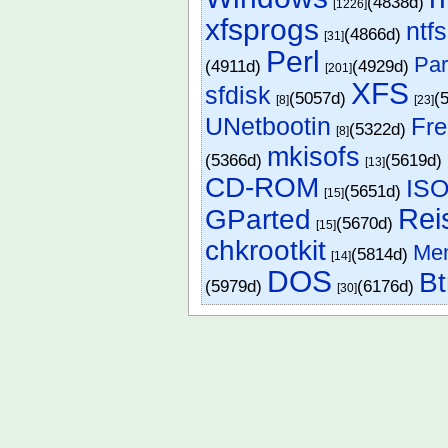
(4838d)
[1226]
xfsprogs
ntf
(4866d)
[31]
Perl
Par
(4911d)
(4929d)
[201]
XFS
sfdisk
(5057d)
(
[8]
[23]
UNetbootin
Fr
(5322d)
[8]
mkisofs
(5366d)
(5619d)
[13]
CD-ROM
ISO
(5651d)
[15]
Rei
GParted
(5670d)
[15]
chkrootkit
Me
(5814d)
[14]
DOS
Bt
(5979d)
(6176d)
[30]