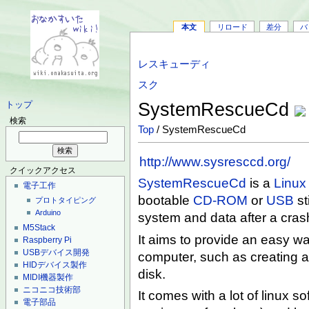
本文
リロード
差分
バ
レスキューディ
スク
SystemRescueCd
トップ
検索
Top
/ SystemRescueCd
http://www.sysresccd.org/
クイックアクセス
SystemRescueCd
is a
Linux
電子工作
bootable
CD-ROM
or
USB
st
プロトタイピング
Arduino
system and data after a cras
M5Stack
It aims to provide an easy w
Raspberry Pi
USBデバイス開発
computer, such as creating an
HIDデバイス製作
disk.
MIDI機器製作
ニコニコ技術部
It comes with a lot of linux 
電子部品