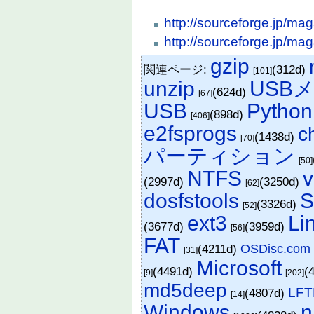
http://sourceforge.jp/m
http://sourceforge.jp/m
gzip
関連ページ:
(312d)
[101]
unzip
USB
(624d)
[67]
USB
Python
(898d)
[406]
e2fsprogs
c
(1438d)
[70]
パーティション
[50]
NTFS
v
(2997d)
(3250d)
[62]
dosfstools
S
(3326d)
[52]
ext3
Li
(3677d)
(3959d)
[56]
FAT
(4211d)
OSDisc.com
[31]
Microsoft
(4491d)
(
[9]
[202]
md5deep
LFT
(4807d)
[14]
Windows