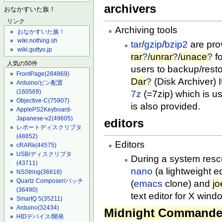
archivers
おなかすいた族！
リンク
Archiving tools
おなかすいた族！
wiki.nothing.sh
tar
/
gzip
/
bzip2
are pro
wiki.guttyo.jp
rar
?
/
unrar
?
/
unace
?
f
人気の50件
users to backup/restor
FrontPage
(284869)
Dar
?
(Disk Archiver) It
Arduino/ピン配置
(160569)
7z
(=7zip) which is 
Objective-C
(75907)
is also provided.
ApplePS2Keyboard-
Japanese-v2
(49605)
editors
レポートディスクリプタ
(48852)
Editors
cRARk
(44575)
USB/ディスクリプタ
During a system rescu
(43711)
nano
(a lightweight ed
NSString
(36618)
Quartz Composer/パッチ
(
emacs
clone) and
jo
(36490)
text editor for X wind
SmartQ 5
(35211)
Arduino
(32434)
Midnight Commande
HIDデバイス/開発