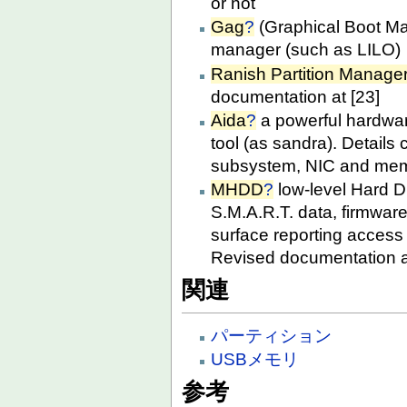
or not
Gag
?
(Graphical Boot Ma
manager (such as LILO)
Ranish Partition Manage
documentation at [23]
Aida
?
a powerful hardwar
tool (as sandra). Details
subsystem, NIC and memo
MHDD
?
low-level Hard D
S.M.A.R.T. data, firmware
surface reporting access
Revised documentation a
関連
パーティション
USBメモリ
参考