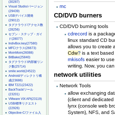
(30287)
mc
Visual Studio/バージョン
(29439)
CD/DVD burners
USBデバイス開発
(29012)
タグクラウド/アクセス数
CD/DVD burning tools
(28256)
cdrecord
is a packag
セブン・ステップ・ガイ
ド
(28077)
linux standard CD b
IndivBox.key
(27580)
allows you to create 
MFC/クラス
(26673)
Cdw
?
is a text based
MoinMoin
(26088)
BitBake
(25840)
mkisofs
easier to use
タグクラウド/内部被リン
writing. Now, you ca
ク数
(25714)
smile.world
(24522)
network utilities
Android/ディレクトリ構
成
(23686)
Network Tools
IBM T221
(23422)
BackTrack/ツール
allow exchanging dat
(23201)
(client and dedicated 
VMware VIX API
(23119)
USB/標準リクエスト
lynx (console web br
(22926)
System), NFS, and Sa
Objective-C/ファイル入