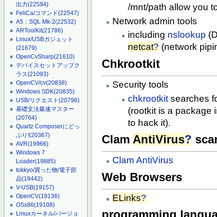
出力
(22594)
/mnt/path allow you t
FeliCa/コマンド
(22547)
Network admin tools
A5：SQL Mk-2
(22532)
ARToolKit
(21786)
including
nslookup
(D
Linux/USBガジェット
netcat
?
(network pipin
(21679)
OpenCvSharp
(21610)
Chkrootkit
デバイスセットアップク
ラス
(21093)
Security tools
OpenCV/cv
(20838)
Windows SDK
(20835)
chkrootkit
searches fo
USB/リクエスト
(20796)
(rootkit is a package 
基礎文法最速マスター
(20764)
to hack it).
Quartz Composerにどっ
ぷり!
(20367)
Clam
AntiVirus
?
sca
AVR
(19966)
Windows 7
Clam AntiVirus
Loader
(19885)
tokkyo/買った物/電子部
Web Browsers
品
(19442)
V-USB
(19157)
ELinks
?
OpenCV
(19136)
OSx86
(19108)
programming langu
Linuxカーネル/バージョ