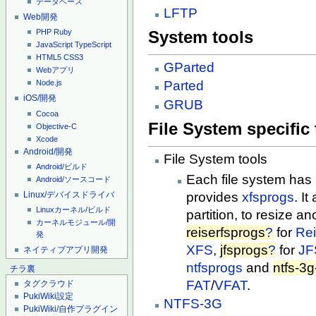
データベース
LFTP
Web開発
System tools
PHP
Ruby
JavaScript
TypeScript
HTML5
CSS3
GParted
Webアプリ
Parted
Node.js
iOS/開発
GRUB
Cocoa
File System specific 
Objective-C
Xcode
Android/開発
File System tools
Android/ビルド
Each file system has
Android/ソースコード
Linux/デバイスドライバ
provides
xfsprogs
. I
Linuxカーネル/ビルド
partition, to resize a
カーネルモジュール/開
reiserfsprogs
?
for
Re
発
XFS
,
jfsprogs
?
for
JF
ネイティブアプリ開発
ntfsprogs
and
ntfs-3
チラ裏
FAT
/
VFAT
.
タグクラウド
PukiWiki設定
NTFS-3G
PukiWiki/自作プラグイン