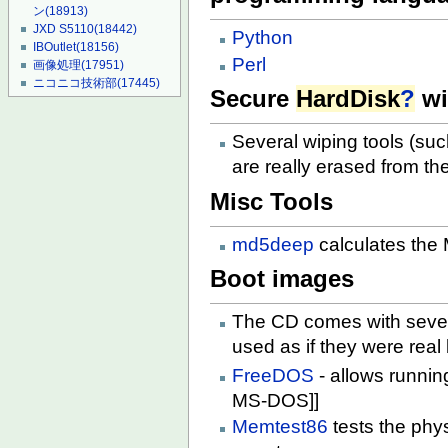
ン
(18913)
JXD S5110
(18442)
Python
IBOutlet
(18156)
Perl
画像処理
(17951)
ニコニコ技術部
(17445)
Secure
HardDisk
?
wi
Several wiping tools (su
are really erased from th
Misc Tools
md5deep
calculates the
Boot images
The CD comes with sever
used as if they were real 
FreeDOS
- allows runni
MS-DOS]]
Memtest86
tests the phys