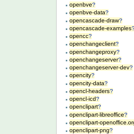
openbve
?
openbve-data
?
opencascade-draw
?
opencascade-examples
opencc
?
openchangeclient
?
openchangeproxy
?
openchangeserver
?
openchangeserver-dev
?
opencity
?
opencity-data
?
opencl-headers
?
opencl-icd
?
openclipart
?
openclipart-libreoffice
?
openclipart-openoffice.or
openclipart-png
?