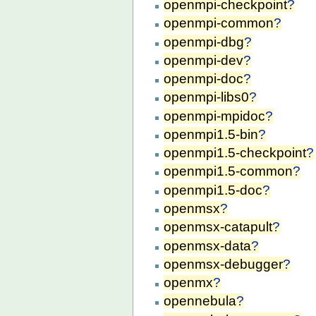
openmpi-checkpoint
?
openmpi-common
?
openmpi-dbg
?
openmpi-dev
?
openmpi-doc
?
openmpi-libs0
?
openmpi-mpidoc
?
openmpi1.5-bin
?
openmpi1.5-checkpoint
?
openmpi1.5-common
?
openmpi1.5-doc
?
openmsx
?
openmsx-catapult
?
openmsx-data
?
openmsx-debugger
?
openmx
?
opennebula
?