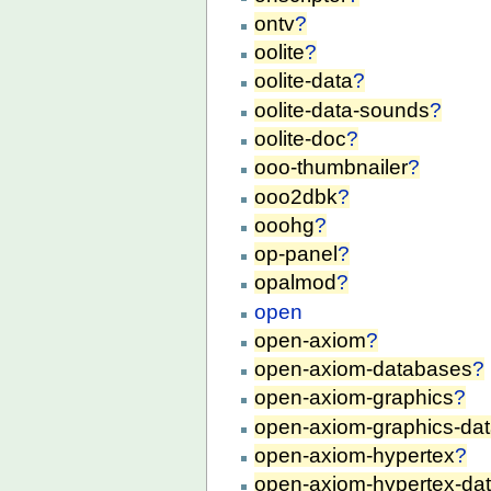
ontv
?
oolite
?
oolite-data
?
oolite-data-sounds
?
oolite-doc
?
ooo-thumbnailer
?
ooo2dbk
?
ooohg
?
op-panel
?
opalmod
?
open
open-axiom
?
open-axiom-databases
?
open-axiom-graphics
?
open-axiom-graphics-da
open-axiom-hypertex
?
open-axiom-hypertex-da