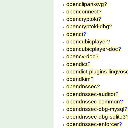
openclipart-svg
?
openconnect
?
opencryptoki
?
opencryptoki-dbg
?
openct
?
opencubicplayer
?
opencubicplayer-doc
?
opencv-doc
?
opendict
?
opendict-plugins-lingvoso
opendkim
?
opendnssec
?
opendnssec-auditor
?
opendnssec-common
?
opendnssec-dbg-mysql
?
opendnssec-dbg-sqlite3
opendnssec-enforcer
?