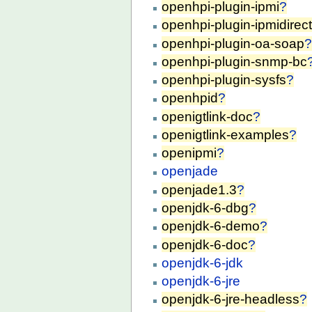
openhpi-plugin-ipmi
?
openhpi-plugin-ipmidirec
openhpi-plugin-oa-soap
openhpi-plugin-snmp-bc
openhpi-plugin-sysfs
?
openhpid
?
openigtlink-doc
?
openigtlink-examples
?
openipmi
?
openjade
openjade1.3
?
openjdk-6-dbg
?
openjdk-6-demo
?
openjdk-6-doc
?
openjdk-6-jdk
openjdk-6-jre
openjdk-6-jre-headless
?