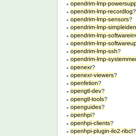
opendrim-lmp-powersupp
opendrim-lmp-recordlog
opendrim-lmp-sensors
?
opendrim-lmp-simpleide
opendrim-lmp-softwarein
opendrim-lmp-softwareu
opendrim-lmp-ssh
?
opendrim-lmp-systemme
openexr
?
openexr-viewers
?
openfetion
?
opengtl-dev
?
opengtl-tools
?
openguides
?
openhpi
?
openhpi-clients
?
openhpi-plugin-ilo2-ribcl