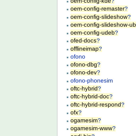
oem-config-kde
?
oem-config-remaster
?
oem-config-slideshow
?
oem-config-slideshow-u
oem-config-udeb
?
ofed-docs
?
offlineimap
?
ofono
ofono-dbg
?
ofono-dev
?
ofono-phonesim
oftc-hybrid
?
oftc-hybrid-doc
?
oftc-hybrid-respond
?
ofx
?
ogamesim
?
ogamesim-www
?