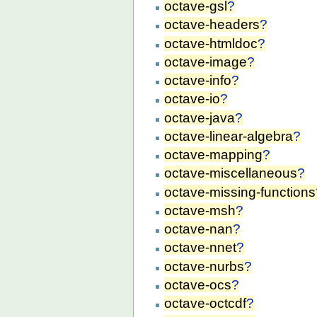
octave-gsl
?
octave-headers
?
octave-htmldoc
?
octave-image
?
octave-info
?
octave-io
?
octave-java
?
octave-linear-algebra
?
octave-mapping
?
octave-miscellaneous
?
octave-missing-functions
octave-msh
?
octave-nan
?
octave-nnet
?
octave-nurbs
?
octave-ocs
?
octave-octcdf
?