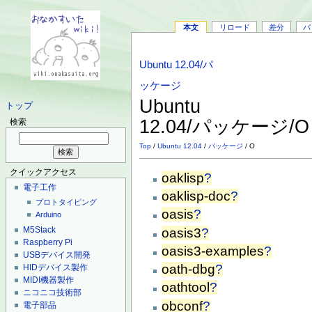
本文
リロード
差分
バ
Ubuntu 12.04/パ
ッケージ
Ubuntu
トップ
12.04/パッケージ/
検索
Top
/
Ubuntu 12.04
/
パッケージ
/ O
クイックアクセス
oaklisp
?
電子工作
oaklisp-doc
?
プロトタイピング
oasis
?
Arduino
M5Stack
oasis3
?
Raspberry Pi
oasis3-examples
?
USBデバイス開発
oath-dbg
?
HIDデバイス製作
MIDI機器製作
oathtool
?
ニコニコ技術部
obconf
?
電子部品