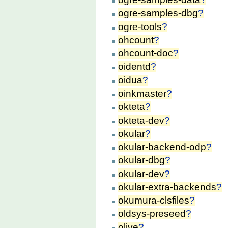
ogre-samples-dbg
?
ogre-tools
?
ohcount
?
ohcount-doc
?
oidentd
?
oidua
?
oinkmaster
?
okteta
?
okteta-dev
?
okular
?
okular-backend-odp
?
okular-dbg
?
okular-dev
?
okular-extra-backends
?
okumura-clsfiles
?
oldsys-preseed
?
olive
?