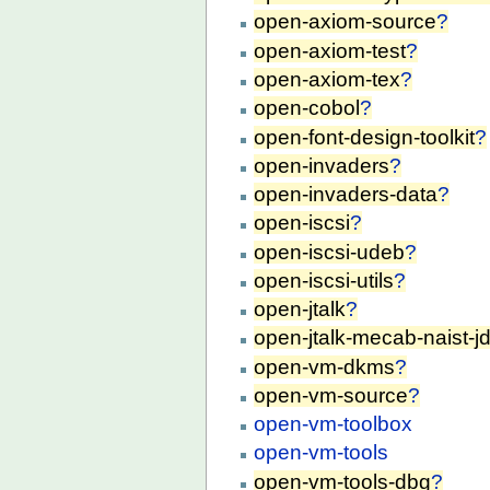
open-axiom-source
?
open-axiom-test
?
open-axiom-tex
?
open-cobol
?
open-font-design-toolkit
?
open-invaders
?
open-invaders-data
?
open-iscsi
?
open-iscsi-udeb
?
open-iscsi-utils
?
open-jtalk
?
open-jtalk-mecab-naist-jd
open-vm-dkms
?
open-vm-source
?
open-vm-toolbox
open-vm-tools
open-vm-tools-dbg
?