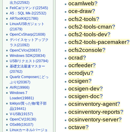
ocamlweb
?
出力
(22592)
FeliCa/コマンド
(22545)
oce-draw
?
A5：SQL Mk-2
(22532)
ocfs2-tools
?
ARToolKit
(21786)
Linux/USBガジェット
ocfs2-tools-cman
?
(21679)
ocfs2-tools-dev
?
OpenCvSharp
(21608)
デバイスセットアップク
ocfs2-tools-pacemaker
?
ラス
(21092)
ocfs2console
?
OpenCV/cv
(20837)
Windows SDK
(20834)
ocrad
?
USB/リクエスト
(20794)
ocrfeeder
?
基礎文法最速マスター
(20762)
ocrodjvu
?
Quartz Composerにどっ
ocsigen
?
ぷり!
(20367)
ocsigen-dev
?
AVR
(19966)
Windows 7
ocsigen-doc
?
Loader
(19881)
ocsinventory-agent
?
tokkyo/買った物/電子部
品
(19441)
ocsinventory-reports
?
V-USB
(19157)
ocsinventory-server
?
OpenCV
(19136)
OSx86
(19107)
octave
?
Linuxカーネル/バージョ