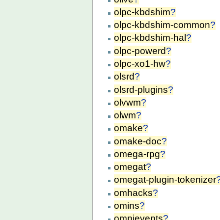
olpc-kbdshim
?
olpc-kbdshim-common
?
olpc-kbdshim-hal
?
olpc-powerd
?
olpc-xo1-hw
?
olsrd
?
olsrd-plugins
?
olvwm
?
olwm
?
omake
?
omake-doc
?
omega-rpg
?
omegat
?
omegat-plugin-tokenizer
omhacks
?
omins
?
omnievents
?