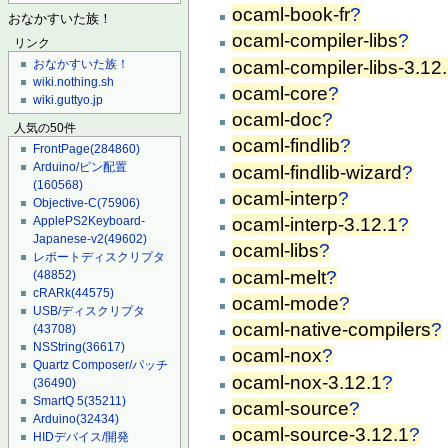
ocaml-book-fr
?
おなかすいた族！
ocaml-compiler-libs
?
リンク
ocaml-compiler-libs-3.12
おなかすいた族！
wiki.nothing.sh
ocaml-core
?
wiki.guttyo.jp
ocaml-doc
?
人気の50件
ocaml-findlib
?
FrontPage
(284860)
Arduino/ピン配置
ocaml-findlib-wizard
?
(160568)
ocaml-interp
?
Objective-C
(75906)
ocaml-interp-3.12.1
?
ApplePS2Keyboard-
Japanese-v2
(49602)
ocaml-libs
?
レポートディスクリプタ
ocaml-melt
?
(48852)
cRARk
(44575)
ocaml-mode
?
USB/ディスクリプタ
ocaml-native-compilers
?
(43708)
NSString
(36617)
ocaml-nox
?
Quartz Composer/パッチ
ocaml-nox-3.12.1
?
(36490)
SmartQ 5
(35211)
ocaml-source
?
Arduino
(32434)
ocaml-source-3.12.1
?
HIDデバイス/開発