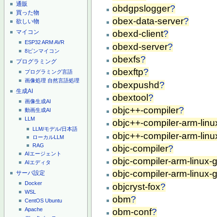
通販
obdgpslogger
?
買った物
obex-data-server
?
欲しい物
マイコン
obexd-client
?
ESP32
ARM
AVR
obexd-server
?
8ピンマイコン
obexfs
?
プログラミング
obexftp
?
プログラミング言語
画像処理
自然言語処理
obexpushd
?
生成AI
obextool
?
画像生成AI
objc++-compiler
?
動画生成AI
LLM
objc++-compiler-arm-lin
LLM/モデル/日本語
objc++-compiler-arm-linu
ローカルLLM
RAG
objc-compiler
?
AIエージェント
objc-compiler-arm-linux-
AIエディタ
objc-compiler-arm-linux-
サーバ設定
Docker
objcryst-fox
?
WSL
obm
?
CentOS
Ubuntu
Apache
obm-conf
?