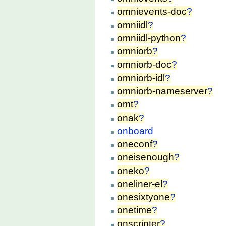
omnievents-doc
?
omniidl
?
omniidl-python
?
omniorb
?
omniorb-doc
?
omniorb-idl
?
omniorb-nameserver
?
omt
?
onak
?
onboard
oneconf
?
oneisenough
?
oneko
?
oneliner-el
?
onesixtyone
?
onetime
?
onscripter
?