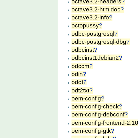
octave3.2-headers
?
octave3.2-htmldoc
?
octave3.2-info
?
octopussy
?
odbc-postgresql
?
odbc-postgresql-dbg
?
odbcinst
?
odbcinst1debian2
?
odccm
?
odin
?
odot
?
odt2txt
?
oem-config
?
oem-config-check
?
oem-config-debconf
?
oem-config-frontend-2.1
oem-config-gtk
?