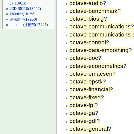
octave-audio
?
ン
(18913)
JXD S5110
(18442)
octave-benchmark
?
IBOutlet
(18156)
octave-biosig
?
画像処理
(17950)
ニコニコ技術部
(17445)
octave-communications
octave-communications
octave-control
?
octave-data-smoothing
?
octave-doc
?
octave-econometrics
?
octave-emacsen
?
octave-epstk
?
octave-financial
?
octave-fixed
?
octave-fpl
?
octave-ga
?
octave-gdf
?
octave-general
?