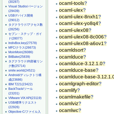
(30287)
ocaml-tools
?
Visual Studio/バージョン
ocaml-ulex
?
(29439)
USBデバイス開発
ocaml-ulex-8nxh1
?
(29012)
ocaml-ulex-yo8q4
?
タグクラウド/アクセス数
ocaml-ulex08
?
(28256)
セブン・ステップ・ガイ
ocaml-ulex08-8c006
?
ド
(28077)
ocaml-ulex08-a6ov1
?
IndivBox.key
(27578)
MFC/クラス
(26673)
ocamldsort
?
MoinMoin
(26086)
ocamlduce
?
BitBake
(25839)
タグクラウド/内部被リン
ocamlduce-3.12.1.0
?
ク数
(25714)
ocamlduce-base
?
smile.world
(24521)
Android/ディレクトリ構
ocamlduce-base-3.12.1.
成
(23686)
ocamlgraph-editor
?
IBM T221
(23422)
BackTrack/ツール
ocamlify
?
(23201)
ocamlmakefile
?
VMware VIX API
(23119)
USB/標準リクエスト
ocamlviz
?
(22926)
ocamlwc
?
Objective-C/ファイル入