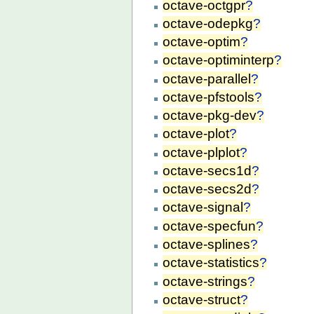
octave-octgpr
?
octave-odepkg
?
octave-optim
?
octave-optiminterp
?
octave-parallel
?
octave-pfstools
?
octave-pkg-dev
?
octave-plot
?
octave-plplot
?
octave-secs1d
?
octave-secs2d
?
octave-signal
?
octave-specfun
?
octave-splines
?
octave-statistics
?
octave-strings
?
octave-struct
?