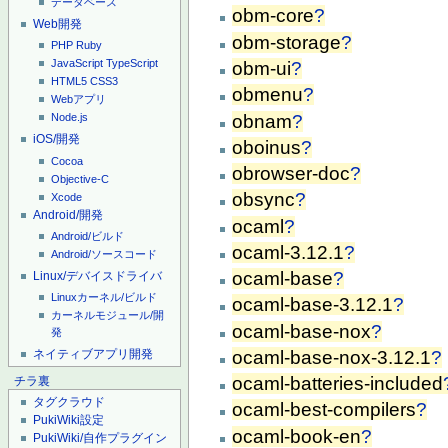
データベース
obm-core
?
Web開発
obm-storage
?
PHP
Ruby
JavaScript
TypeScript
obm-ui
?
HTML5
CSS3
obmenu
?
Webアプリ
obnam
?
Node.js
iOS/開発
oboinus
?
Cocoa
obrowser-doc
?
Objective-C
obsync
?
Xcode
Android/開発
ocaml
?
Android/ビルド
ocaml-3.12.1
?
Android/ソースコード
ocaml-base
?
Linux/デバイスドライバ
Linuxカーネル/ビルド
ocaml-base-3.12.1
?
カーネルモジュール/開
ocaml-base-nox
?
発
ネイティブアプリ開発
ocaml-base-nox-3.12.1
?
ocaml-batteries-included
チラ裏
タグクラウド
ocaml-best-compilers
?
PukiWiki設定
ocaml-book-en
?
PukiWiki/自作プラグイン