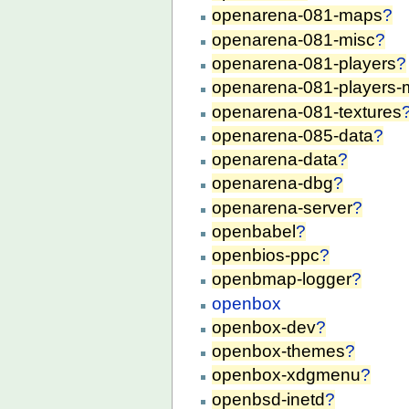
openarena-081-maps
?
openarena-081-misc
?
openarena-081-players
?
openarena-081-players-
openarena-081-textures
openarena-085-data
?
openarena-data
?
openarena-dbg
?
openarena-server
?
openbabel
?
openbios-ppc
?
openbmap-logger
?
openbox
openbox-dev
?
openbox-themes
?
openbox-xdgmenu
?
openbsd-inetd
?