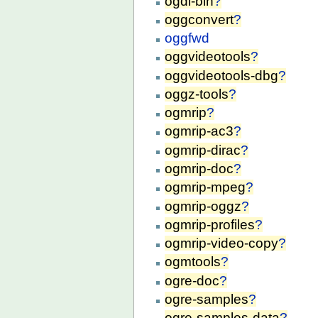
ogdi-bin
?
oggconvert
?
oggfwd
oggvideotools
?
oggvideotools-dbg
?
oggz-tools
?
ogmrip
?
ogmrip-ac3
?
ogmrip-dirac
?
ogmrip-doc
?
ogmrip-mpeg
?
ogmrip-oggz
?
ogmrip-profiles
?
ogmrip-video-copy
?
ogmtools
?
ogre-doc
?
ogre-samples
?
ogre-samples-data
?