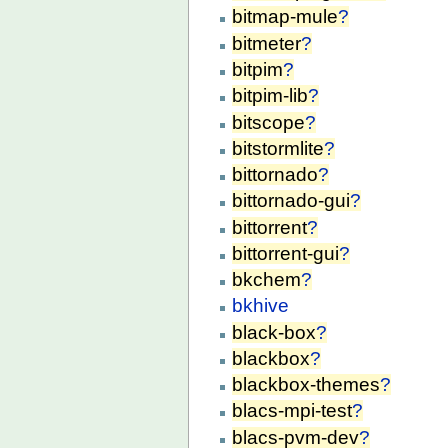
bitmap-mule
?
bitmeter
?
bitpim
?
bitpim-lib
?
bitscope
?
bitstormlite
?
bittornado
?
bittornado-gui
?
bittorrent
?
bittorrent-gui
?
bkchem
?
bkhive
black-box
?
blackbox
?
blackbox-themes
?
blacs-mpi-test
?
blacs-pvm-dev
?