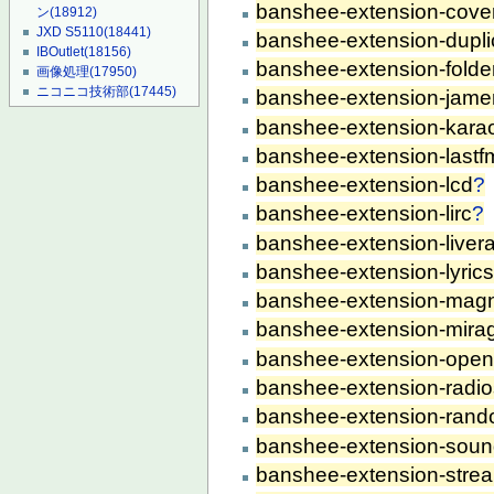
banshee-extension-cove
ン
(18912)
JXD S5110
(18441)
banshee-extension-dupli
IBOutlet
(18156)
banshee-extension-folde
画像処理
(17950)
ニコニコ技術部
(17445)
banshee-extension-jam
banshee-extension-kara
banshee-extension-lastfm
banshee-extension-lcd
?
banshee-extension-lirc
?
banshee-extension-liver
banshee-extension-lyric
banshee-extension-mag
banshee-extension-mira
banshee-extension-ope
banshee-extension-radios
banshee-extension-rand
banshee-extension-sou
banshee-extension-stre