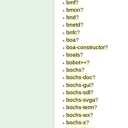
bmf
?
bmon
?
bnd
?
bnetd
?
bnfc
?
boa
?
boa-constructor
?
boats
?
bobot++
?
bochs
?
bochs-doc
?
bochs-gui
?
bochs-sdl
?
bochs-svga
?
bochs-term
?
bochs-wx
?
bochs-x
?