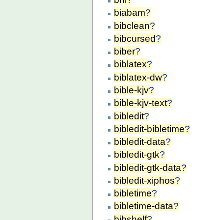
biabam
?
bibclean
?
bibcursed
?
biber
?
biblatex
?
biblatex-dw
?
bible-kjv
?
bible-kjv-text
?
bibledit
?
bibledit-bibletime
?
bibledit-data
?
bibledit-gtk
?
bibledit-gtk-data
?
bibledit-xiphos
?
bibletime
?
bibletime-data
?
bibshelf
?