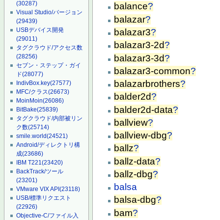
(30287)
balance
?
Visual Studio/バージョン
balazar
?
(29439)
USBデバイス開発
balazar3
?
(29011)
balazar3-2d
?
タグクラウド/アクセス数
balazar3-3d
?
(28256)
セブン・ステップ・ガイ
balazar3-common
?
ド
(28077)
balazarbrothers
?
IndivBox.key
(27577)
MFC/クラス
(26673)
balder2d
?
MoinMoin
(26086)
balder2d-data
?
BitBake
(25839)
タグクラウド/内部被リン
ballview
?
ク数
(25714)
ballview-dbg
?
smile.world
(24521)
Android/ディレクトリ構
ballz
?
成
(23686)
ballz-data
?
IBM T221
(23420)
BackTrack/ツール
ballz-dbg
?
(23201)
balsa
VMware VIX API
(23118)
USB/標準リクエスト
balsa-dbg
?
(22926)
bam
?
Objective-C/ファイル入