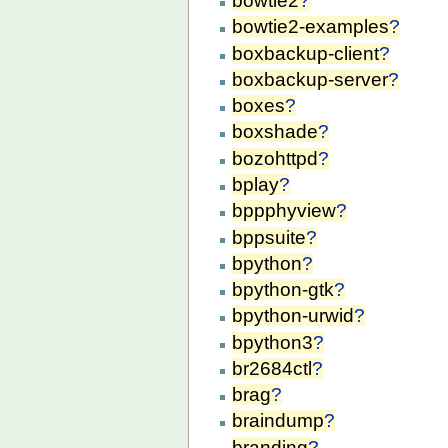
bowtie2
?
bowtie2-examples
?
boxbackup-client
?
boxbackup-server
?
boxes
?
boxshade
?
bozohttpd
?
bplay
?
bppphyview
?
bppsuite
?
bpython
?
bpython-gtk
?
bpython-urwid
?
bpython3
?
br2684ctl
?
brag
?
braindump
?
branding
?