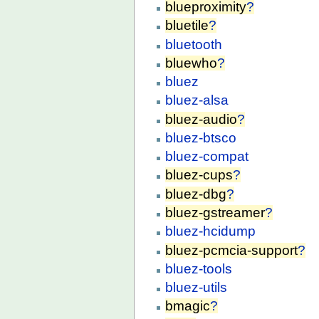
blueproximity
?
bluetile
?
bluetooth
bluewho
?
bluez
bluez-alsa
bluez-audio
?
bluez-btsco
bluez-compat
bluez-cups
?
bluez-dbg
?
bluez-gstreamer
?
bluez-hcidump
bluez-pcmcia-support
?
bluez-tools
bluez-utils
bmagic
?