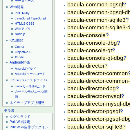
データベース
bacula-common-pgsql
?
Web開発
bacula-common-pgsql-d
PHP
Ruby
JavaScript
TypeScript
bacula-common-sqlite3
?
HTML5
CSS3
bacula-common-sqlite3-
Webアプリ
bacula-console
?
Node.js
iOS/開発
bacula-console-dbg
?
Cocoa
bacula-console-qt
?
Objective-C
bacula-console-qt-dbg
?
Xcode
Android/開発
bacula-director
?
Android/ビルド
bacula-director-common
Android/ソースコード
bacula-director-common
Linux/デバイスドライバ
Linuxカーネル/ビルド
bacula-director-dbg
?
カーネルモジュール/開
bacula-director-mysql
?
発
ネイティブアプリ開発
bacula-director-mysql-db
bacula-director-pgsql
?
チラ裏
タグクラウド
bacula-director-pgsql-db
PukiWiki設定
bacula-director-sqlite3
?
PukiWiki/自作プラグイン