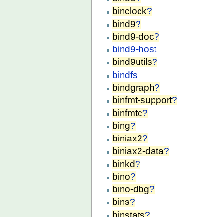
binclock
?
bind9
?
bind9-doc
?
bind9-host
bind9utils
?
bindfs
bindgraph
?
binfmt-support
?
binfmtc
?
bing
?
biniax2
?
biniax2-data
?
binkd
?
bino
?
bino-dbg
?
bins
?
binstats
?