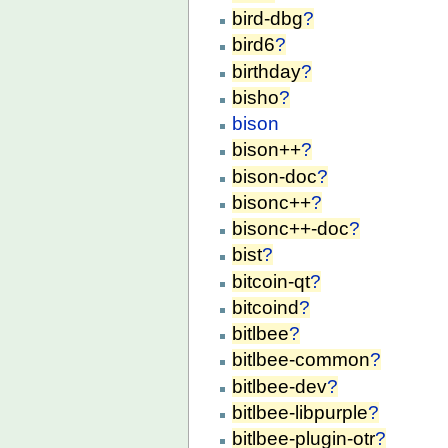
bird-dbg
?
bird6
?
birthday
?
bisho
?
bison
bison++
?
bison-doc
?
bisonc++
?
bisonc++-doc
?
bist
?
bitcoin-qt
?
bitcoind
?
bitlbee
?
bitlbee-common
?
bitlbee-dev
?
bitlbee-libpurple
?
bitlbee-plugin-otr
?