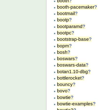
booth
?
booth-pacemaker
?
bootmail
?
bootp
?
bootparamd
?
bootpc
?
bootstrap-base
?
bopm
?
bosh
?
boswars
?
boswars-data
?
botan1.10-dbg
?
bottlerocket
?
bouncy
?
bovo
?
bowtie
?
bowtie-examples
?