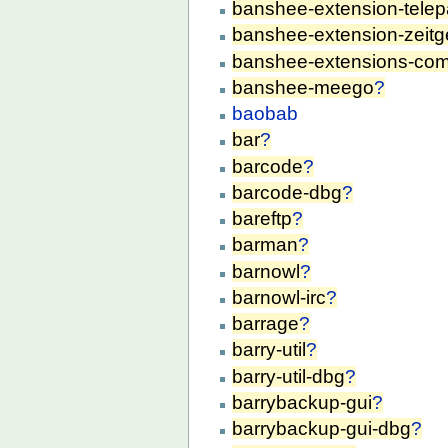
banshee-extension-telep
banshee-extension-zeitg
banshee-extensions-co
banshee-meego
?
baobab
bar
?
barcode
?
barcode-dbg
?
bareftp
?
barman
?
barnowl
?
barnowl-irc
?
barrage
?
barry-util
?
barry-util-dbg
?
barrybackup-gui
?
barrybackup-gui-dbg
?