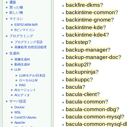
通販
backfire-dkms
?
買った物
backintime-common
?
欲しい物
マイコン
backintime-gnome
?
ESP32
ARM
AVR
backintime-kde
?
8ピンマイコン
backintime-kde4
?
プログラミング
backstep
?
プログラミング言語
画像処理
自然言語処理
backup-manager
?
生成AI
backup-manager-doc
?
画像生成AI
backup2l
?
動画生成AI
LLM
backupninja
?
LLM/モデル/日本語
backuppc
?
ローカルLLM
RAG
bacula
?
AIエージェント
bacula-client
?
AIエディタ
bacula-common
?
サーバ設定
Docker
bacula-common-dbg
?
WSL
bacula-common-mysql
?
CentOS
Ubuntu
Apache
bacula-common-mysql-d