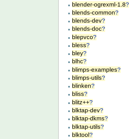
blender-ogrexml-1.8
?
blends-common
?
blends-dev
?
blends-doc
?
blepvco
?
bless
?
bley
?
blhc
?
blimps-examples
?
blimps-utils
?
blinken
?
bliss
?
blitz++
?
blktap-dev
?
blktap-dkms
?
blktap-utils
?
blktool
?