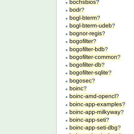
bochsbios
?
bodr
?
bogl-bterm
?
bogl-bterm-udeb
?
bognor-regis
?
bogofilter
?
bogofilter-bdb
?
bogofilter-common
?
bogofilter-db
?
bogofilter-sqlite
?
bogosec
?
boinc
?
boinc-amd-opencl
?
boinc-app-examples
?
boinc-app-milkyway
?
boinc-app-seti
?
boinc-app-seti-dbg
?