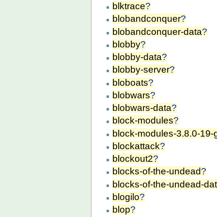
blktrace
?
blobandconquer
?
blobandconquer-data
?
blobby
?
blobby-data
?
blobby-server
?
bloboats
?
blobwars
?
blobwars-data
?
block-modules
?
block-modules-3.8.0-19-g
blockattack
?
blockout2
?
blocks-of-the-undead
?
blocks-of-the-undead-da
blogilo
?
blop
?