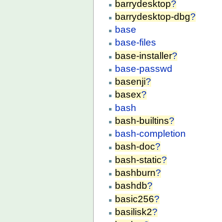
barrydesktop
?
barrydesktop-dbg
?
base
base-files
base-installer
?
base-passwd
basenji
?
basex
?
bash
bash-builtins
?
bash-completion
bash-doc
?
bash-static
?
bashburn
?
bashdb
?
basic256
?
basilisk2
?