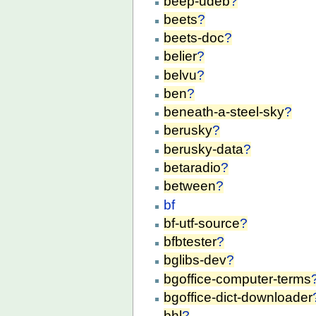
beep-udeb
?
beets
?
beets-doc
?
belier
?
belvu
?
ben
?
beneath-a-steel-sky
?
berusky
?
berusky-data
?
betaradio
?
between
?
bf
bf-utf-source
?
bfbtester
?
bglibs-dev
?
bgoffice-computer-terms
bgoffice-dict-downloader
bhl
?