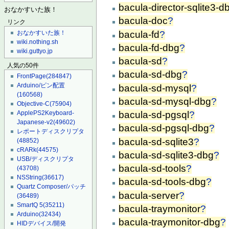
bacula-director-sqlite3-d
おなかすいた族！
bacula-doc
?
リンク
bacula-fd
?
おなかすいた族！
wiki.nothing.sh
bacula-fd-dbg
?
wiki.guttyo.jp
bacula-sd
?
人気の50件
bacula-sd-dbg
?
FrontPage
(284847)
Arduino/ピン配置
bacula-sd-mysql
?
(160568)
bacula-sd-mysql-dbg
?
Objective-C
(75904)
bacula-sd-pgsql
?
ApplePS2Keyboard-
Japanese-v2
(49602)
bacula-sd-pgsql-dbg
?
レポートディスクリプタ
bacula-sd-sqlite3
?
(48852)
cRARk
(44575)
bacula-sd-sqlite3-dbg
?
USB/ディスクリプタ
bacula-sd-tools
?
(43708)
NSString
(36617)
bacula-sd-tools-dbg
?
Quartz Composer/パッチ
bacula-server
?
(36489)
SmartQ 5
(35211)
bacula-traymonitor
?
Arduino
(32434)
bacula-traymonitor-dbg
?
HIDデバイス/開発