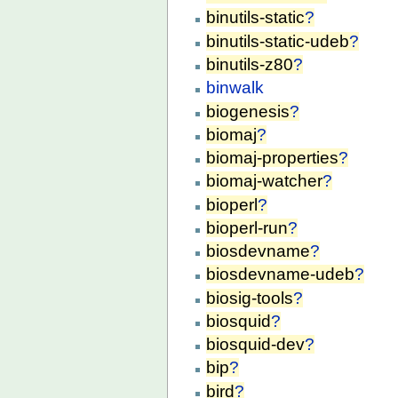
binutils-static
?
binutils-static-udeb
?
binutils-z80
?
binwalk
biogenesis
?
biomaj
?
biomaj-properties
?
biomaj-watcher
?
bioperl
?
bioperl-run
?
biosdevname
?
biosdevname-udeb
?
biosig-tools
?
biosquid
?
biosquid-dev
?
bip
?
bird
?