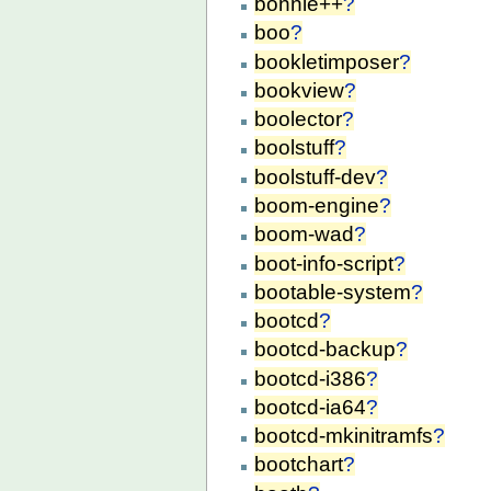
bonnie++
?
boo
?
bookletimposer
?
bookview
?
boolector
?
boolstuff
?
boolstuff-dev
?
boom-engine
?
boom-wad
?
boot-info-script
?
bootable-system
?
bootcd
?
bootcd-backup
?
bootcd-i386
?
bootcd-ia64
?
bootcd-mkinitramfs
?
bootchart
?