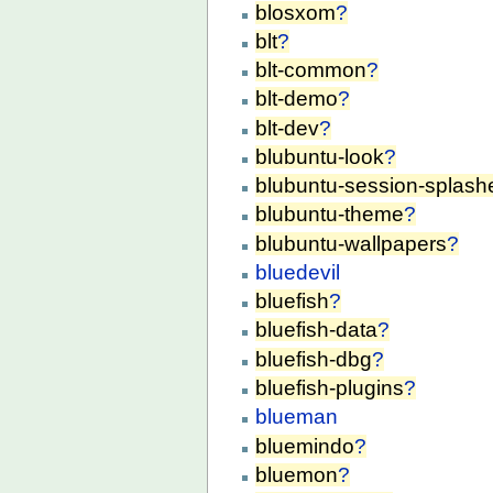
blosxom
?
blt
?
blt-common
?
blt-demo
?
blt-dev
?
blubuntu-look
?
blubuntu-session-splash
blubuntu-theme
?
blubuntu-wallpapers
?
bluedevil
bluefish
?
bluefish-data
?
bluefish-dbg
?
bluefish-plugins
?
blueman
bluemindo
?
bluemon
?