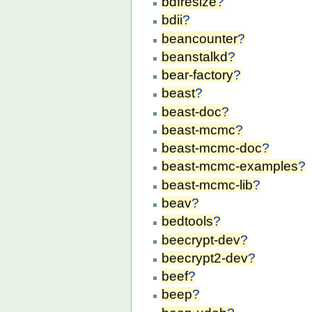
bdfresize
?
bdii
?
beancounter
?
beanstalkd
?
bear-factory
?
beast
?
beast-doc
?
beast-mcmc
?
beast-mcmc-doc
?
beast-mcmc-examples
?
beast-mcmc-lib
?
beav
?
bedtools
?
beecrypt-dev
?
beecrypt2-dev
?
beef
?
beep
?