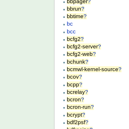
bbpager
?
bbrun
?
bbtime
?
bc
bcc
bcfg2
?
bcfg2-server
?
bcfg2-web
?
bchunk
?
bcmwl-kernel-source
?
bcov
?
bcpp
?
bcrelay
?
bcron
?
bcron-run
?
bcrypt
?
bdf2psf
?