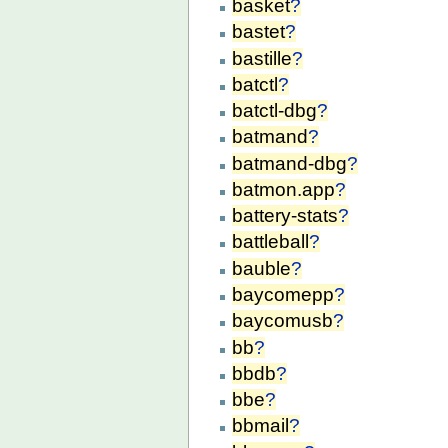
basket
?
bastet
?
bastille
?
batctl
?
batctl-dbg
?
batmand
?
batmand-dbg
?
batmon.app
?
battery-stats
?
battleball
?
bauble
?
baycomepp
?
baycomusb
?
bb
?
bbdb
?
bbe
?
bbmail
?