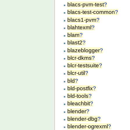
blacs-pvm-test
?
blacs-test-common
?
blacs1-pvm
?
blahtexml
?
blam
?
blast2
?
blazeblogger
?
blcr-dkms
?
blcr-testsuite
?
blcr-util
?
bld
?
bld-postfix
?
bld-tools
?
bleachbit
?
blender
?
blender-dbg
?
blender-ogrexml
?