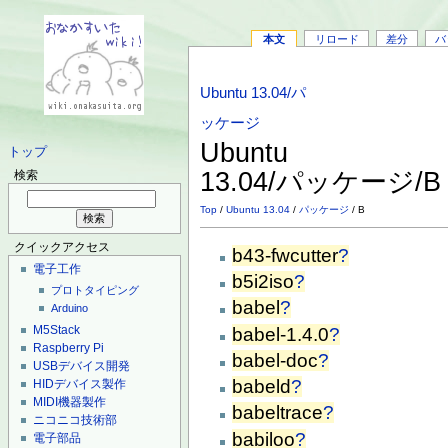
本文
リロード
差分
バ
Ubuntu 13.04/パ
ッケージ
Ubuntu
トップ
13.04/パッケージ/
検索
Top
/
Ubuntu 13.04
/
パッケージ
/ B
クイックアクセス
b43-fwcutter
?
電子工作
b5i2iso
?
プロトタイピング
babel
?
Arduino
M5Stack
babel-1.4.0
?
Raspberry Pi
babel-doc
?
USBデバイス開発
babeld
?
HIDデバイス製作
MIDI機器製作
babeltrace
?
ニコニコ技術部
babiloo
?
電子部品