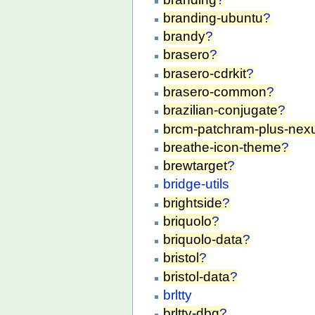
branding-ubuntu
?
brandy
?
brasero
?
brasero-cdrkit
?
brasero-common
?
brazilian-conjugate
?
brcm-patchram-plus-nex
breathe-icon-theme
?
brewtarget
?
bridge-utils
brightside
?
briquolo
?
briquolo-data
?
bristol
?
bristol-data
?
brltty
brltty-dbg
?