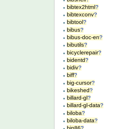
bibtex2html
?
bibtexconv
?
bibtool
?
bibus
?
bibus-doc-en
?
bibutils
?
bicyclerepair
?
bidentd
?
bidiv
?
biff
?
big-cursor
?
bikeshed
?
billard-gl
?
billard-gl-data
?
biloba
?
biloba-data
?
bin86
?