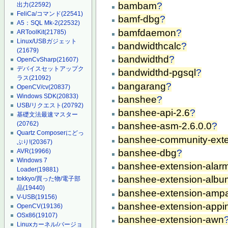
bambam
?
出力
(22592)
FeliCa/コマンド
(22541)
bamf-dbg
?
A5：SQL Mk-2
(22532)
bamfdaemon
?
ARToolKit
(21785)
Linux/USBガジェット
bandwidthcalc
?
(21679)
bandwidthd
?
OpenCvSharp
(21607)
デバイスセットアップク
bandwidthd-pgsql
?
ラス
(21092)
bangarang
?
OpenCV/cv
(20837)
Windows SDK
(20833)
banshee
?
USB/リクエスト
(20792)
banshee-api-2.6
?
基礎文法最速マスター
(20762)
banshee-asm-2.6.0.0
?
Quartz Composerにどっ
banshee-community-ext
ぷり!
(20367)
banshee-dbg
?
AVR
(19966)
Windows 7
banshee-extension-alar
Loader
(19881)
banshee-extension-album
tokkyo/買った物/電子部
品
(19440)
banshee-extension-amp
V-USB
(19156)
banshee-extension-appin
OpenCV
(19136)
OSx86
(19107)
banshee-extension-awn
Linuxカーネル/バージョ