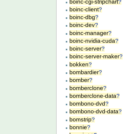
boinc-cgi-stripchart
?
boinc-client
?
boinc-dbg
?
boinc-dev
?
boinc-manager
?
boinc-nvidia-cuda
?
boinc-server
?
boinc-server-maker
?
bokken
?
bombardier
?
bomber
?
bomberclone
?
bomberclone-data
?
bombono-dvd
?
bombono-dvd-data
?
bomstrip
?
bonnie
?