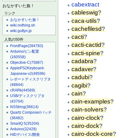
cabextract
おなかすいた族！
cableswig
?
リンク
caca-utils
?
おなかすいた族！
wiki.nothing.sh
cachefilesd
?
wiki.guttyo.jp
cacti
?
人気の50件
cacti-cactid
?
FrontPage
(284783)
Arduino/ピン配置
cacti-spine
?
(160558)
cadabra
?
Objective-C
(75887)
cadaver
?
ApplePS2Keyboard-
Japanese-v2
(49596)
cadubi
?
レポートディスクリプタ
cagibi
?
(48844)
cRARk
(44569)
cain
?
USB/ディスクリプタ
cain-examples
?
(43704)
NSString
(36614)
cain-solvers
?
Quartz Composer/パッチ
cairo-clock
?
(36482)
SmartQ 5
(35204)
cairo-dock
?
Arduino
(32428)
cairo-dock-core
?
HIDデバイス/開発