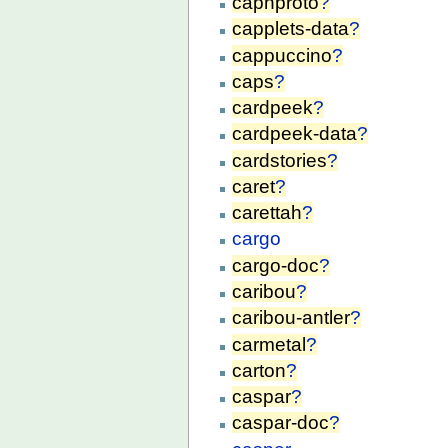
capnproto
?
capplets-data
?
cappuccino
?
caps
?
cardpeek
?
cardpeek-data
?
cardstories
?
caret
?
carettah
?
cargo
cargo-doc
?
caribou
?
caribou-antler
?
carmetal
?
carton
?
caspar
?
caspar-doc
?