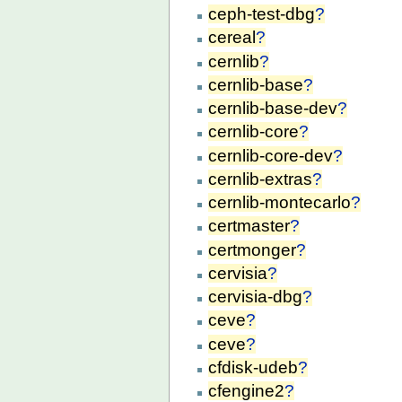
ceph-test-dbg
?
cereal
?
cernlib
?
cernlib-base
?
cernlib-base-dev
?
cernlib-core
?
cernlib-core-dev
?
cernlib-extras
?
cernlib-montecarlo
?
certmaster
?
certmonger
?
cervisia
?
cervisia-dbg
?
ceve
?
ceve
?
cfdisk-udeb
?
cfengine2
?