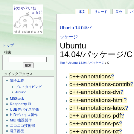
本文
リロード
差分
バ
Ubuntu 14.04/パ
ッケージ
Ubuntu
トップ
14.04/パッケージ/
検索
Top
/
Ubuntu 14.04
/
パッケージ
/ C
クイックアクセス
c++-annotations
?
電子工作
c++-annotations-contrib
?
プロトタイピング
c++-annotations-dvi
?
Arduino
M5Stack
c++-annotations-html
?
Raspberry Pi
c++-annotations-latex
?
USBデバイス開発
c++-annotations-pdf
?
HIDデバイス製作
MIDI機器製作
c++-annotations-ps
?
ニコニコ技術部
c++-annotations-txt
?
電子部品