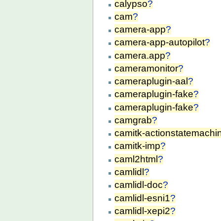
calypso
?
cam
?
camera-app
?
camera-app-autopilot
?
camera.app
?
cameramonitor
?
cameraplugin-aal
?
cameraplugin-fake
?
cameraplugin-fake
?
camgrab
?
camitk-actionstatemachi
camitk-imp
?
caml2html
?
camlidl
?
camlidl-doc
?
camlidl-esni1
?
camlidl-xepi2
?