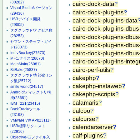
(30282)
cairo-dock-data
?
Visual Studio/バージョン
cairo-dock-plug-ins
?
(29436)
USBデバイス開発
cairo-dock-plug-ins-data
(29005)
cairo-dock-plug-ins-dbus
タグクラウド/アクセス数
cairo-dock-plug-ins-dbus
(28253)
セブン・ステップ・ガイ
cairo-dock-plug-ins-dbus
ド
(28073)
cairo-dock-plug-ins-dbus-
IndivBox.key
(27573)
MFC/クラス
(26670)
cairo-dock-plug-ins-integ
MoinMoin
(26081)
cairo-perf-utils
?
BitBake
(25837)
タグクラウド/内部被リン
cakephp
?
ク数
(25712)
cakephp-instaweb
?
smile.world
(24517)
Android/ディレクトリ構
cakephp-scripts
?
成
(23681)
calamaris
?
IBM T221
(23415)
BackTrack/ツール
calcoo
?
(23198)
calcurse
?
VMware VIX API
(23111)
USB/標準リクエスト
calendarserver
?
(22916)
calf-plugins
?
Objective-C/ファイル入