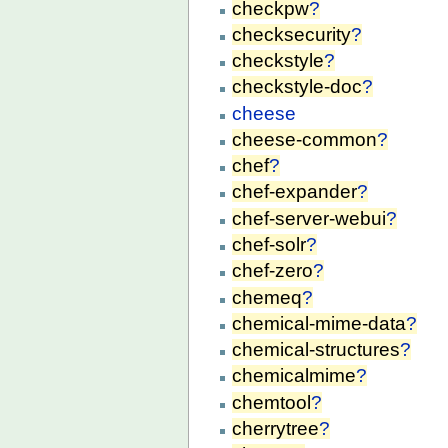
checkpw
?
checksecurity
?
checkstyle
?
checkstyle-doc
?
cheese
cheese-common
?
chef
?
chef-expander
?
chef-server-webui
?
chef-solr
?
chef-zero
?
chemeq
?
chemical-mime-data
?
chemical-structures
?
chemicalmime
?
chemtool
?
cherrytree
?