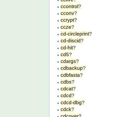
ccontrol
?
cconv
?
ccrypt
?
ccze
?
cd-circleprint
?
cd-discid
?
cd-hit
?
cd5
?
cdargs
?
cdbackup
?
cdbfasta
?
cdbs
?
cdcat
?
cdcd
?
cdcd-dbg
?
cdck
?
cdcover
?