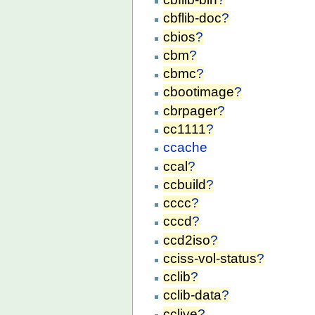
cbflib-doc
?
cbios
?
cbm
?
cbmc
?
cbootimage
?
cbrpager
?
cc1111
?
ccache
ccal
?
ccbuild
?
cccc
?
cccd
?
ccd2iso
?
cciss-vol-status
?
cclib
?
cclib-data
?
cclive
?