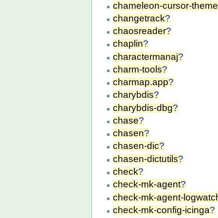
chameleon-cursor-them
changetrack
?
chaosreader
?
chaplin
?
charactermanaj
?
charm-tools
?
charmap.app
?
charybdis
?
charybdis-dbg
?
chase
?
chasen
?
chasen-dic
?
chasen-dictutils
?
check
?
check-mk-agent
?
check-mk-agent-logwatc
check-mk-config-icinga
?