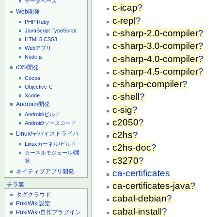
データベース
c-icap
?
Web開発
c-repl
?
PHP
Ruby
JavaScript
TypeScript
c-sharp-2.0-compiler
?
HTML5
CSS3
c-sharp-3.0-compiler
?
Webアプリ
c-sharp-4.0-compiler
?
Node.js
iOS/開発
c-sharp-4.5-compiler
?
Cocoa
c-sharp-compiler
?
Objective-C
c-shell
?
Xcode
Android/開発
c-sig
?
Android/ビルド
c2050
?
Android/ソースコード
c2hs
?
Linux/デバイスドライバ
Linuxカーネル/ビルド
c2hs-doc
?
カーネルモジュール/開
c3270
?
発
ネイティブアプリ開発
ca-certificates
ca-certificates-java
?
チラ裏
タグクラウド
cabal-debian
?
PukiWiki設定
cabal-install
?
PukiWiki/自作プラグイン