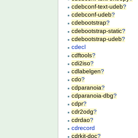
cdebconf-text-udeb
?
cdebconf-udeb
?
cdebootstrap
?
cdebootstrap-static
?
cdebootstrap-udeb
?
cdecl
cdftools
?
cdi2iso
?
cdlabelgen
?
cdo
?
cdparanoia
?
cdparanoia-dbg
?
cdpr
?
cdr2odg
?
cdrdao
?
cdrecord
cdrkit-doc
?