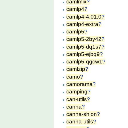
camlmix
?
camlp4
?
camlp4-4.01.0
?
camlp4-extra
?
camlp5
?
camlp5-2by42
?
camlp5-dq1s7
?
camlp5-ejbq9
?
camlp5-qgcw1
?
camlzip
?
camo
?
camorama
?
camping
?
can-utils
?
canna
?
canna-shion
?
canna-utils
?