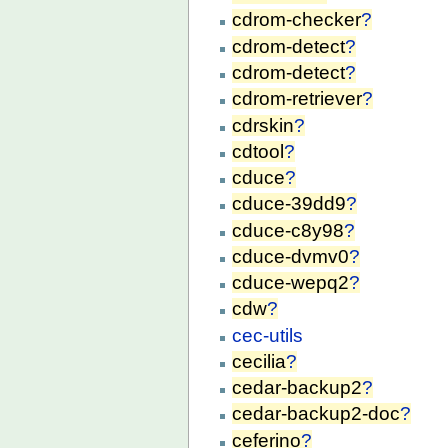
cdrom-checker
?
cdrom-detect
?
cdrom-detect
?
cdrom-retriever
?
cdrskin
?
cdtool
?
cduce
?
cduce-39dd9
?
cduce-c8y98
?
cduce-dvmv0
?
cduce-wepq2
?
cdw
?
cec-utils
cecilia
?
cedar-backup2
?
cedar-backup2-doc
?
ceferino
?