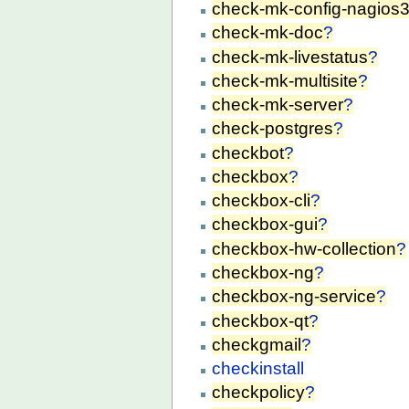
check-mk-config-nagios
check-mk-doc
?
check-mk-livestatus
?
check-mk-multisite
?
check-mk-server
?
check-postgres
?
checkbot
?
checkbox
?
checkbox-cli
?
checkbox-gui
?
checkbox-hw-collection
?
checkbox-ng
?
checkbox-ng-service
?
checkbox-qt
?
checkgmail
?
checkinstall
checkpolicy
?