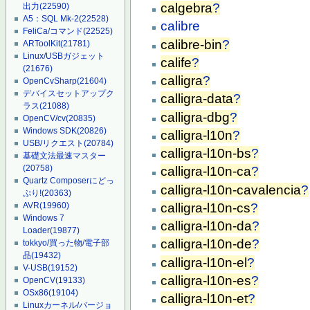
calgebra
?
出力
(22590)
A5：SQL Mk-2
(22528)
calibre
FeliCa/コマンド
(22525)
calibre-bin
?
ARToolKit
(21781)
Linux/USBガジェット
calife
?
(21676)
calligra
?
OpenCvSharp
(21604)
デバイスセットアップク
calligra-data
?
ラス
(21088)
calligra-dbg
?
OpenCV/cv
(20835)
Windows SDK
(20826)
calligra-l10n
?
USB/リクエスト
(20784)
calligra-l10n-bs
?
基礎文法最速マスター
(20758)
calligra-l10n-ca
?
Quartz Composerにどっ
calligra-l10n-cavalencia
?
ぷり!
(20363)
calligra-l10n-cs
?
AVR
(19960)
Windows 7
calligra-l10n-da
?
Loader
(19877)
calligra-l10n-de
?
tokkyo/買った物/電子部
品
(19432)
calligra-l10n-el
?
V-USB
(19152)
calligra-l10n-es
?
OpenCV
(19133)
OSx86
(19104)
calligra-l10n-et
?
Linuxカーネル/バージョ