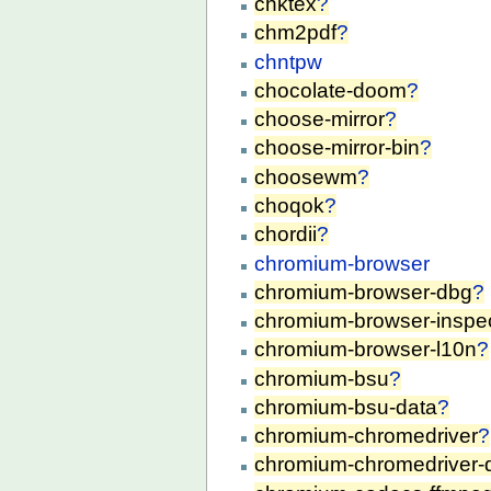
chktex
?
chm2pdf
?
chntpw
chocolate-doom
?
choose-mirror
?
choose-mirror-bin
?
choosewm
?
choqok
?
chordii
?
chromium-browser
chromium-browser-dbg
?
chromium-browser-inspe
chromium-browser-l10n
?
chromium-bsu
?
chromium-bsu-data
?
chromium-chromedriver
?
chromium-chromedriver-