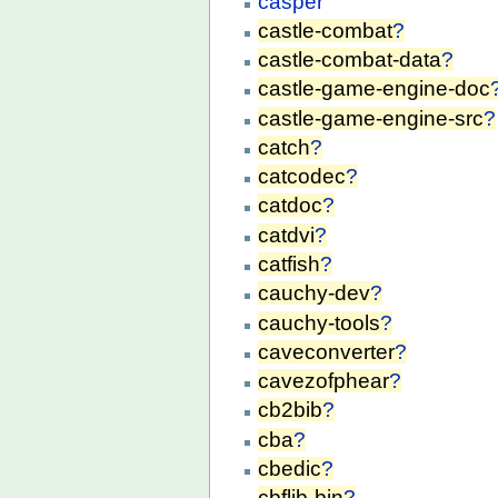
casper
castle-combat
?
castle-combat-data
?
castle-game-engine-doc
castle-game-engine-src
?
catch
?
catcodec
?
catdoc
?
catdvi
?
catfish
?
cauchy-dev
?
cauchy-tools
?
caveconverter
?
cavezofphear
?
cb2bib
?
cba
?
cbedic
?
cbflib-bin
?