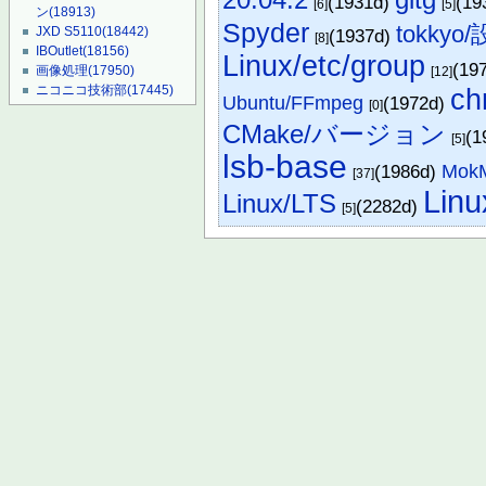
(1931d)
(19
[6]
[5]
ン
(18913)
Spyder
tokkyo/
JXD S5110
(18442)
(1937d)
[8]
IBOutlet
(18156)
Linux/etc/group
(19
画像処理
(17950)
[12]
ch
ニコニコ技術部
(17445)
Ubuntu/FFmpeg
(1972d)
[0]
CMake/バージョン
(1
[5]
lsb-base
(1986d)
Mok
[37]
Linu
Linux/LTS
(2282d)
[5]