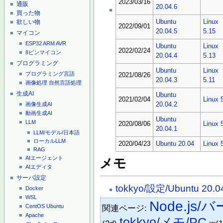
2023/03/16
通販
20.04.6
買った物
欲しい物
Ubuntu
Linux
2022/09/01
20.04.5
5.15
マイコン
ESP32
ARM
AVR
Ubuntu
Linux
2022/02/24
8ピンマイコン
20.04.4
5.13
プログラミング
Ubuntu
Linux
プログラミング言語
2021/08/26
20.04.3
5.11
画像処理
自然言語処理
生成AI
Ubuntu
2021/02/04
Linux 
画像生成AI
20.04.2
動画生成AI
Ubuntu
LLM
2020/08/06
Linux 
20.04.1
LLM/モデル/日本語
ローカルLLM
2020/04/23
Ubuntu 20.04
Linux 
RAG
AIエージェント
メモ
AIエディタ
サーバ設定
tokkyo/設定/Ubuntu 20.0
Docker
WSL
Node.js
関連ページ:
CentOS
Ubuntu
Apache
tokkyo/メモ/PC