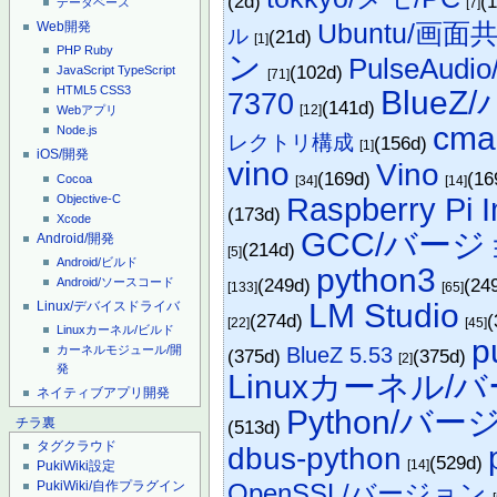
(2d)
(
[7]
データベース
Ubuntu/画面
Web開発
ル
(21d)
[1]
PHP
Ruby
ン
PulseAu
(102d)
JavaScript
TypeScript
[71]
HTML5
CSS3
Blue
7370
(141d)
[12]
Webアプリ
cma
Node.js
レクトリ構成
(156d)
[1]
iOS/開発
vino
Vino
(169d)
(16
Cocoa
[34]
[14]
Objective-C
Raspberry Pi 
(173d)
Xcode
GCC/バー
Android/開発
(214d)
[5]
Android/ビルド
python3
(249d)
(24
Android/ソースコード
[133]
[65]
LM Studio
Linux/デバイスドライバ
(274d)
(
[22]
[45]
Linuxカーネル/ビルド
p
BlueZ 5.53
カーネルモジュール/開
(375d)
(375d)
[2]
発
Linuxカーネル/
ネイティブアプリ開発
Python/バ
(513d)
チラ裏
タグクラウド
dbus-python
(529d)
[14]
PukiWiki設定
OpenSSL/バージョン
PukiWiki/自作プラグイン