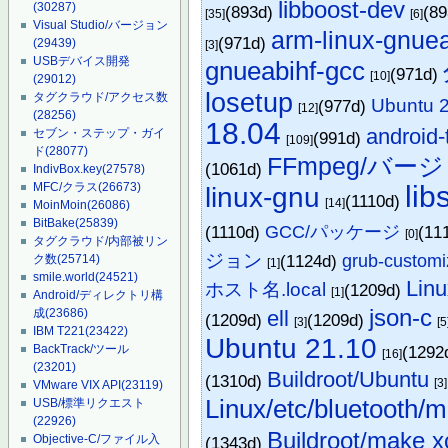
libboost-dev
(30287)
(893d)
(8
[35]
[6]
Visual Studio/バージョン
arm-linux-gnue
(971d)
(29439)
[3]
USBデバイス開発
gnueabihf-gcc
(971d)
[10]
(29012)
losetup
タグクラウド/アクセス数
Ubuntu
(977d)
[12]
(28256)
18.04
android-
セブン・ステップ・ガイ
(991d)
[109]
ド
(28077)
FFmpeg/バー
(1061d)
IndivBox.key
(27578)
lib
MFC/クラス
(26673)
linux-gnu
(1110d)
[14]
MoinMoin
(26086)
BitBake
(25839)
(1110d)
GCC/パッケージ
(11
[0]
タグクラウド/内部被リン
ジョン
(1124d)
grub-customi
ク数
(25714)
[1]
smile.world
(24521)
Linu
ホスト名.local
(1209d)
[1]
Android/ディレクトリ構
json-c
ell
成
(23686)
(1209d)
(1209d)
[3]
[5
IBM T221
(23422)
Ubuntu 21.10
(1292
BackTrack/ツール
[16]
(23201)
Buildroot/Ubuntu
(1310d)
[3]
VMware VIX API
(23119)
Linux/etc/bluetooth/m
USB/標準リクエスト
(22926)
Buildroot/make x
Objective-C/ファイル入
(1343d)