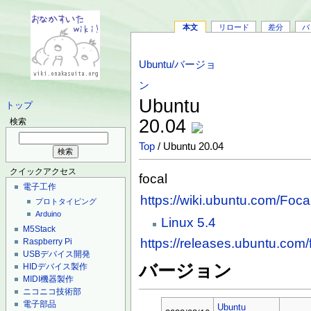
本文
リロード
差分
バ
Ubuntu/バージョ
ン
Ubuntu
トップ
20.04
検索
Top
/ Ubuntu 20.04
クイックアクセス
focal
電子工作
https://wiki.ubuntu.com/Fo
プロトタイピング
Arduino
Linux 5.4
M5Stack
https://releases.ubuntu.com/
Raspberry Pi
USBデバイス開発
バージョン
HIDデバイス製作
MIDI機器製作
ニコニコ技術部
電子部品
Ubuntu