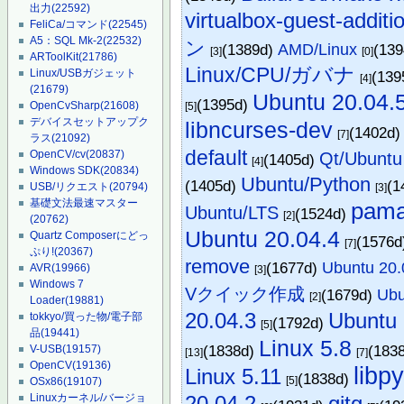
出力
(22592)
virtualbox-guest-additi
FeliCa/コマンド
(22545)
A5：SQL Mk-2
(22532)
ン
(1389d)
AMD/Linux
(13
[3]
[0]
ARToolKit
(21786)
Linux/CPU/ガバナ
Linux/USBガジェット
(139
[4]
(21679)
Ubuntu 20.04.
(1395d)
OpenCvSharp
(21608)
[5]
デバイスセットアップク
libncurses-dev
(1402d
[7]
ラス
(21092)
default
Qt/Ubuntu
OpenCV/cv
(20837)
(1405d)
[4]
Windows SDK
(20834)
Ubuntu/Python
(1405d)
(1
USB/リクエスト
(20794)
[3]
基礎文法最速マスター
pam
Ubuntu/LTS
(1524d)
[2]
(20762)
Ubuntu 20.04.4
Quartz Composerにどっ
(1576
[7]
ぷり!
(20367)
remove
(1677d)
Ubuntu 20.
AVR
(19966)
[3]
Windows 7
Vクイック作成
(1679d)
Ubu
[2]
Loader
(19881)
20.04.3
Ubuntu 
tokkyo/買った物/電子部
(1792d)
[5]
品
(19441)
Linux 5.8
(1838d)
(183
V-USB
(19157)
[13]
[7]
OpenCV
(19136)
libp
Linux 5.11
(1838d)
[5]
OSx86
(19107)
20.04.2
gitg
Linuxカーネル/バージョ