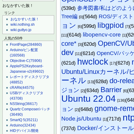
おなかすいた族！
(539d)
参考図書/私はどのようにし
リンク
Tree編
(564d)
ROS/ディス
[0]
おなかすいた族！
libgpiod
ョン
wiki.nothing.sh
(599d)
(
[6]
[7]
wiki.guttyo.jp
libopencv-core
(614d)
(6
[11]
[1]
人気の50件
OpenCV/Ub
core*
(620d)
[3]
FrontPage
(284860)
dev
Arduino/ピン配置
(621d)
OpenCV/パッ
[11]
(160568)
hwclock
Objective-C
(75906)
(621d)
(627d)
[17]
ApplePS2Keyboard-
Ubuntu/Linuxカーネル
Japanese-v2
(49602)
レポートディスクリプタ
ーネル
do-rele
(628d)
[13]
(48852)
Barrier
cRARk
(44575)
ジョン
(634d)
(6
[2]
[6]
USB/ディスクリプタ
Ubuntu 22.04
(43708)
(64
[136]
NSString
(36617)
gnome-remo
ョン
(648d)
Quartz Composer/パッチ
[2]
nt
(36490)
Node.js/Ubuntu
(717d)
[1]
SmartQ 5
(35211)
Arduino
(32434)
Docker/インストール
(737d)
HIDデバイス/開発