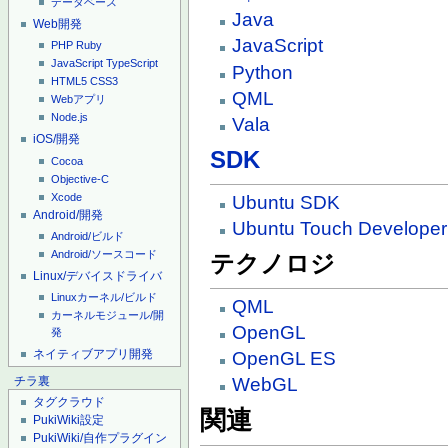
データベース
Java
Web開発
JavaScript
PHP
Ruby
JavaScript
TypeScript
Python
HTML5
CSS3
QML
Webアプリ
Node.js
Vala
iOS/開発
SDK
Cocoa
Objective-C
Xcode
Ubuntu SDK
Android/開発
Ubuntu Touch Developer
Android/ビルド
Android/ソースコード
テクノロジ
Linux/デバイスドライバ
Linuxカーネル/ビルド
QML
カーネルモジュール/開
OpenGL
発
ネイティブアプリ開発
OpenGL ES
WebGL
チラ裏
タグクラウド
関連
PukiWiki設定
PukiWiki/自作プラグイン