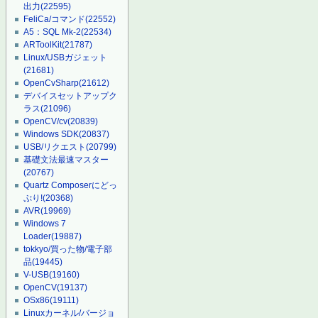
出力
(22595)
FeliCa/コマンド
(22552)
A5：SQL Mk-2
(22534)
ARToolKit
(21787)
Linux/USBガジェット
(21681)
OpenCvSharp
(21612)
デバイスセットアップク
ラス
(21096)
OpenCV/cv
(20839)
Windows SDK
(20837)
USB/リクエスト
(20799)
基礎文法最速マスター
(20767)
Quartz Composerにどっ
ぷり!
(20368)
AVR
(19969)
Windows 7
Loader
(19887)
tokkyo/買った物/電子部
品
(19445)
V-USB
(19160)
OpenCV
(19137)
OSx86
(19111)
Linuxカーネル/バージョ