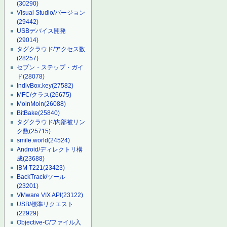
(30290)
Visual Studio/バージョン
(29442)
USBデバイス開発
(29014)
タグクラウド/アクセス数
(28257)
セブン・ステップ・ガイ
ド
(28078)
IndivBox.key
(27582)
MFC/クラス
(26675)
MoinMoin
(26088)
BitBake
(25840)
タグクラウド/内部被リン
ク数
(25715)
smile.world
(24524)
Android/ディレクトリ構
成
(23688)
IBM T221
(23423)
BackTrack/ツール
(23201)
VMware VIX API
(23122)
USB/標準リクエスト
(22929)
Objective-C/ファイル入