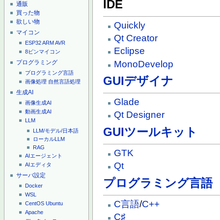
IDE
通販
買った物
欲しい物
Quickly
マイコン
Qt Creator
ESP32
ARM
AVR
Eclipse
8ピンマイコン
プログラミング
MonoDevelop
プログラミング言語
GUIデザイナ
画像処理
自然言語処理
生成AI
Glade
画像生成AI
動画生成AI
Qt Designer
LLM
GUIツールキット
LLM/モデル/日本語
ローカルLLM
RAG
GTK
AIエージェント
Qt
AIエディタ
サーバ設定
プログラミング言語
Docker
WSL
C言語
/
C++
CentOS
Ubuntu
Apache
C♯