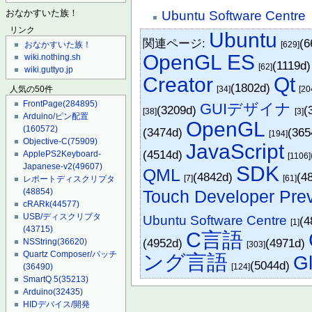
Ubuntu Software Centre
おなかすいた族！
リンク
Ubuntu
関連ページ:
(6
[629]
おなかすいた族！
OpenGL ES
wiki.nothing.sh
(1119d
[62]
wiki.guttyo.jp
Creator
Qt
(1802d)
[34]
[20
人気の50件
FrontPage
(284895)
GUIデザイナ
(3209d)
(
[38]
[3]
Arduino/ピン配置
OpenGL
(160572)
(3474d)
(36
[194]
Objective-C
(75909)
JavaScript
(4514d)
ApplePS2Keyboard-
[1106]
Japanese-v2
(49607)
SDK
QML
(4842d)
(4
[7]
[61]
レポートディスクリプタ
Touch Developer Pre
(48854)
cRARk
(44577)
USB/ディスクリプタ
Ubuntu Software Centre
(4
[1]
(43715)
C言語
(4952d)
(4971d)
NSString
(36620)
[303]
Quartz Composer/パッチ
ング言語
G
(5044d)
[124]
(36490)
SmartQ 5
(35213)
Arduino
(32435)
HIDデバイス/開発