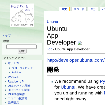
本文
リロード
差分
バ
Ubuntu
Ubuntu
App
トップ
Developer
検索
Top
/ Ubuntu App Developer
クイックアクセス
http://developer.ubuntu.com/
電子工作
開発
プロトタイピング
Arduino
M5Stack
We recommend using
Py
Raspberry Pi
USBデバイス開発
for
Ubuntu
. We have crea
HIDデバイス製作
you up and running with
MIDI機器製作
need right away.
ニコニコ技術部
電子部品