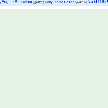
GameO
tyEngine.Behaviour
UnityEngine.Collider
(4012d)
(4012d)
[5]
[2]