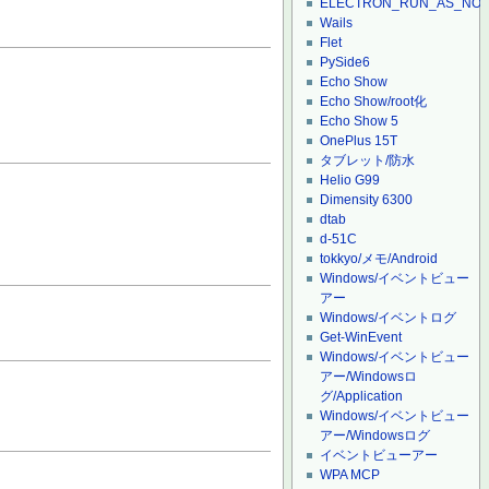
ELECTRON_RUN_AS_NO
Wails
Flet
PySide6
Echo Show
Echo Show/root化
Echo Show 5
OnePlus 15T
タブレット/防水
Helio G99
Dimensity 6300
dtab
d-51C
tokkyo/メモ/Android
Windows/イベントビュー
アー
Windows/イベントログ
Get-WinEvent
Windows/イベントビュー
アー/Windowsロ
グ/Application
Windows/イベントビュー
アー/Windowsログ
イベントビューアー
WPA MCP