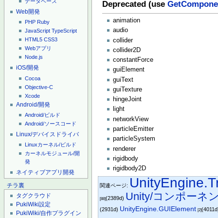
データベース
Deprecated (use
GetCompone
Web開発
animation
PHP
Ruby
audio
JavaScript
TypeScript
HTML5
CSS3
collider
Webアプリ
collider2D
Node.js
constantForce
iOS/開発
guiElement
Cocoa
guiText
Objective-C
guiTexture
Xcode
hingeJoint
Android/開発
light
Android/ビルド
networkView
Android/ソースコード
particleEmitter
Linux/デバイスドライバ
particleSystem
Linuxカーネル/ビルド
renderer
カーネルモジュール/開
rigidbody
発
rigidbody2D
ネイティブアプリ開発
UnityEngine.T
チラ裏
関連ページ:
Unity/コンポーネ
タグクラウド
(2389d)
[88]
PukiWiki設定
UnityEngine.GUIElement
(2931d)
(4011
[2]
PukiWiki/自作プラグイン