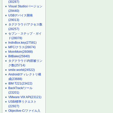
(30287)
Visual Studio/バージョン
(29440)
USBデバイス開発
(29013)
タグクラウド/アクセス数
(28257)
セブン・ステップ・ガイ
ド
(28078)
IndivBox.key
(27581)
MFC/クラス
(26674)
MoinMoin
(26088)
BitBake
(25840)
タグクラウド/内部被リン
ク数
(25714)
smile.world
(24522)
Android/ディレクトリ構
成
(23688)
IBM T221
(23422)
BackTrack/ツール
(23201)
VMware VIX API
(23121)
USB/標準リクエスト
(22927)
Objective-C/ファイル入