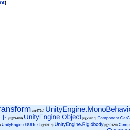
nt
)
ransform
UnityEngine.MonoBehavi
(471d)
[23]
UnityEngine.Object
ント
Component.GetC
(2440d)
(2761d)
[13]
[14]
UnityEngine.Rigidbody
Compo
UnityEngine.GUIText
d)
(4011d)
(4012d)
[2]
[6]