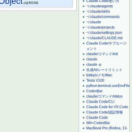
bject
Claude Code/使い方
(4013d)
[23]
~/.claude/agents
~/.claude/skills
~/.claude/commands
~/.claude
~/.claude/projects
~/.claude/settings.json
~/.claude/CLAUDE.md
Claude Code/サブエージ
ェント
claude/コマンド/init
claude
claude -p
生成AI/レートリミット
tokkyo/メモ/Mac
Tesla V100
python.terminal.useEnvFile
CodexBar
claude/コマンド/status
Claude Code/CLI
Claude Code for VS Code
Claude Code/認証情報
Claude Code
Win-CodexBar
MacBook Pro (Retina, 13-