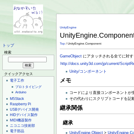
UnityEngine
UnityEngine.Componen
Top
/ UnityEngine.Component
トップ
検索
GameObject
にアタッチされる全てに対す
http://docs.unity3d.com/jp/current/Scrip
Unity/コンポーネント
クイックアクセス
メモ
電子工作
プロトタイピング
Arduino
コードにより直接コンポーネントが
M5Stack
その代わりにスクリプトコードを記
Raspberry Pi
継承関係
USBデバイス開発
HIDデバイス製作
MIDI機器製作
継承
ニコニコ技術部
電子部品
UnityEngine.Object
>
UnityEngine.C