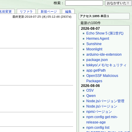
検索：
名前変更
リファラ
新規ページ
編集
アクセス:1895 本日:1
最終更新:2018-07-25 (水) 05:12:46 (2937d)
最新の100件
2026-08-07
Echo Show 5 (第1世代)
Hermes Agent
Sunshine
Moonlight
arduino-ide-extension
package.json
tokkyo/メモ/セキュリティ
app.getPath
OpenSSF Malicious
Packages
2026-08-06
OSV
Qwen
Node.js/バージョン管理
Node.js/バージョン
npm/バージョン
npm config get min-
release-age
npm config list