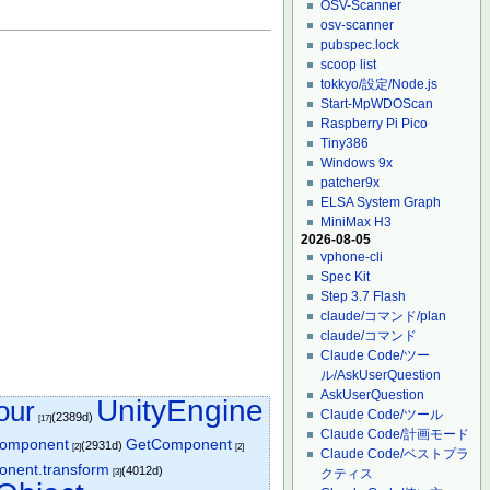
OSV-Scanner
osv-scanner
pubspec.lock
scoop list
tokkyo/設定/Node.js
Start-MpWDOScan
Raspberry Pi Pico
Tiny386
Windows 9x
patcher9x
ELSA System Graph
MiniMax H3
2026-08-05
vphone-cli
Spec Kit
Step 3.7 Flash
claude/コマンド/plan
claude/コマンド
Claude Code/ツー
ル/AskUserQuestion
AskUserQuestion
UnityEngine
our
Claude Code/ツール
(2389d)
[17]
Claude Code/計画モード
omponent
GetComponent
(2931d)
[2]
[2]
Claude Code/ベストプラ
nent.transform
(4012d)
クティス
[3]