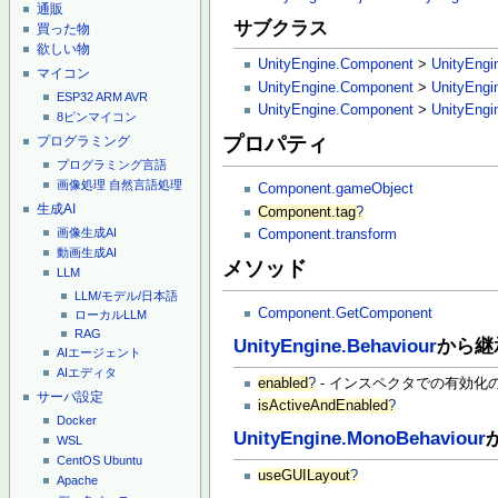
通販
サブクラス
買った物
欲しい物
UnityEngine.Component
>
UnityEngi
マイコン
UnityEngine.Component
>
UnityEngi
ESP32
ARM
AVR
UnityEngine.Component
>
UnityEngi
8ピンマイコン
プロパティ
プログラミング
プログラミング言語
画像処理
自然言語処理
Component.gameObject
生成AI
Component.tag
?
画像生成AI
Component.transform
動画生成AI
メソッド
LLM
LLM/モデル/日本語
Component.GetComponent
ローカルLLM
RAG
UnityEngine.Behaviour
から継
AIエージェント
AIエディタ
enabled
?
- インスペクタでの有効化
サーバ設定
isActiveAndEnabled
?
Docker
UnityEngine.MonoBehaviour
WSL
CentOS
Ubuntu
useGUILayout
?
Apache