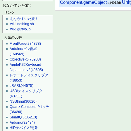
Component.gameObject
Uni
(4012d)
[4]
おなかすいた族！
リンク
おなかすいた族！
wiki.nothing.sh
wiki.guttyo.jp
人気の50件
FrontPage
(284878)
Arduino/ピン配置
(160569)
Objective-C
(75908)
ApplePS2Keyboard-
Japanese-v2
(49605)
レポートディスクリプタ
(48853)
cRARk
(44575)
USB/ディスクリプタ
(43711)
NSString
(36620)
Quartz Composer/パッチ
(36490)
SmartQ 5
(35213)
Arduino
(32434)
HIDデバイス/開発