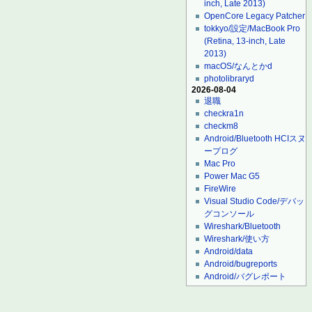
inch, Late 2013)
OpenCore Legacy Patcher
tokkyo/設定/MacBook Pro
(Retina, 13-inch, Late
2013)
macOS/なんとかd
photolibraryd
2026-08-04
退職
checkra1n
checkm8
Android/Bluetooth HCIスヌ
ープログ
Mac Pro
Power Mac G5
FireWire
Visual Studio Code/デバッ
グコンソール
Wireshark/Bluetooth
Wireshark/使い方
Android/data
Android/bugreports
Android/バグレポート