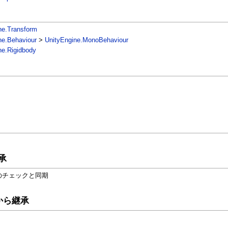
ne.Transform
ne.Behaviour
>
UnityEngine.MonoBehaviour
ne.Rigidbody
承
のチェックと同期
から継承