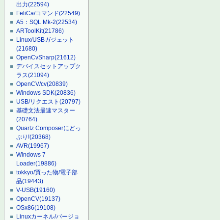
出力
(22594)
FeliCa/コマンド
(22549)
A5：SQL Mk-2
(22534)
ARToolKit
(21786)
Linux/USBガジェット
(21680)
OpenCvSharp
(21612)
デバイスセットアップク
ラス
(21094)
OpenCV/cv
(20839)
Windows SDK
(20836)
USB/リクエスト
(20797)
基礎文法最速マスター
(20764)
Quartz Composerにどっ
ぷり!
(20368)
AVR
(19967)
Windows 7
Loader
(19886)
tokkyo/買った物/電子部
品
(19443)
V-USB
(19160)
OpenCV
(19137)
OSx86
(19108)
Linuxカーネル/バージョ