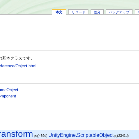
本文
リロード
差分
バックアップ
トの基本クラスです。
Reference/Object.html
ameObject
omponent
ransform
UnityEngine.ScriptableObject
(469d)
(2341d)
[23]
[5]