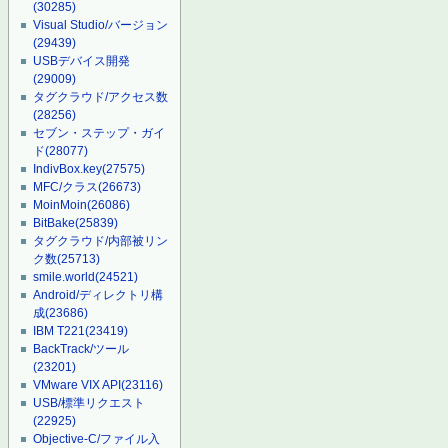
(30285)
Visual Studio/バージョン
(29439)
USBデバイス開発
(29009)
タグクラウド/アクセス数
(28256)
セブン・ステップ・ガイ
ド
(28077)
IndivBox.key
(27575)
MFC/クラス
(26673)
MoinMoin
(26086)
BitBake
(25839)
タグクラウド/内部被リン
ク数
(25713)
smile.world
(24521)
Android/ディレクトリ構
成
(23686)
IBM T221
(23419)
BackTrack/ツール
(23201)
VMware VIX API
(23116)
USB/標準リクエスト
(22925)
Objective-C/ファイル入