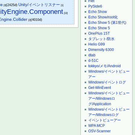
Flet
te
Unity/イベントリスナー
(2425d)
[3]
[1]
PySide6
ityEngine.Component
Echo Show
[13]
Echo Show/root化
Engine.Collider
(4010d)
[2]
Echo Show 5 (第1世代)
Echo Show 5
OnePlus 15T
タブレット/防水
Helio G99
Dimensity 6300
dtab
d-51C
tokkyo/メモ/Android
Windows/イベントビュー
アー
Windows/イベントログ
Get-WinEvent
Windows/イベントビュー
アー/Windowsロ
グ/Application
Windows/イベントビュー
アー/Windowsログ
イベントビューアー
WPA MCP
OSV-Scanner