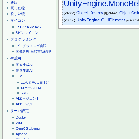
UnityEngine.MonoBe
通販
買った物
Object.Destroy
Object.Get
(2438d)
(2444d)
欲しい物
[1]
UnityEngine.GUIElement
マイコン
(2935d)
(4009
[2]
ESP32
ARM
AVR
8ピンマイコン
プログラミング
プログラミング言語
画像処理
自然言語処理
生成AI
画像生成AI
動画生成AI
LLM
LLM/モデル/日本語
ローカルLLM
RAG
AIエージェント
AIエディタ
サーバ設定
Docker
WSL
CentOS
Ubuntu
Apache