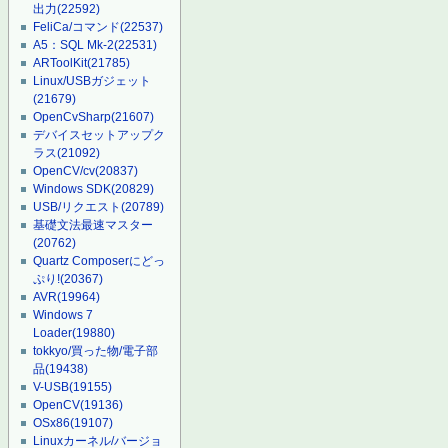
出力
(22592)
FeliCa/コマンド
(22537)
A5：SQL Mk-2
(22531)
ARToolKit
(21785)
Linux/USBガジェット
(21679)
OpenCvSharp
(21607)
デバイスセットアップク
ラス
(21092)
OpenCV/cv
(20837)
Windows SDK
(20829)
USB/リクエスト
(20789)
基礎文法最速マスター
(20762)
Quartz Composerにどっ
ぷり!
(20367)
AVR
(19964)
Windows 7
Loader
(19880)
tokkyo/買った物/電子部
品
(19438)
V-USB
(19155)
OpenCV
(19136)
OSx86
(19107)
Linuxカーネル/バージョ