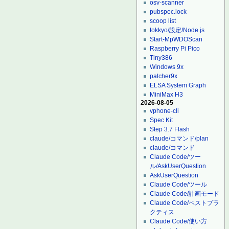
osv-scanner
pubspec.lock
scoop list
tokkyo/設定/Node.js
Start-MpWDOScan
Raspberry Pi Pico
Tiny386
Windows 9x
patcher9x
ELSA System Graph
MiniMax H3
2026-08-05
vphone-cli
Spec Kit
Step 3.7 Flash
claude/コマンド/plan
claude/コマンド
Claude Code/ツー
ル/AskUserQuestion
AskUserQuestion
Claude Code/ツール
Claude Code/計画モード
Claude Code/ベストプラ
クティス
Claude Code/使い方