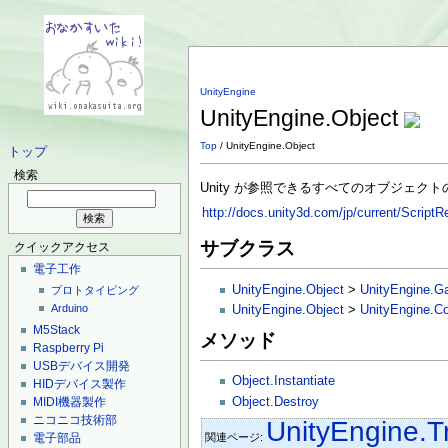
UnityEngine
UnityEngine.Object
Top
/ UnityEngine.Object
トップ
検索
Unity が参照できるすべてのオブジェク
http://docs.unity3d.com/jp/current/Script
サブクラス
クイックアクセス
電子工作
UnityEngine.Object
>
UnityEngine.G
プロトタイピング
Arduino
UnityEngine.Object
>
UnityEngine.C
M5Stack
メソッド
Raspberry Pi
USBデバイス開発
Object.Instantiate
HIDデバイス製作
Object.Destroy
MIDI機器製作
ニコニコ技術部
UnityEngine.T
関連ページ:
電子部品