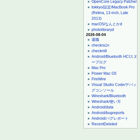
OpenCore Legacy Patcher
tokkyo/設定/MacBook Pro
(Retina, 13-inch, Late
2013)
macOS/なんとかd
photolibraryd
2026-08-04
退職
checkra1n
checkm8
Android/Bluetooth HCIスヌ
ープログ
Mac Pro
Power Mac G5
FireWire
Visual Studio Code/デバッ
グコンソール
Wireshark/Bluetooth
Wireshark/使い方
Android/data
Android/bugreports
Android/バグレポート
RecentDeleted