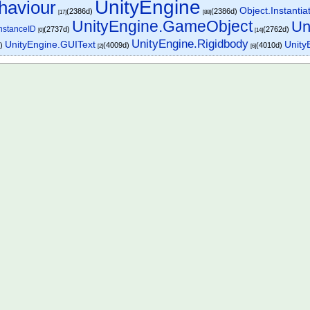
UnityEngine
haviour
Object.Instantia
(2386d)
(2386d)
[17]
[88]
UnityEngine.GameObject
Un
InstanceID
(2737d)
(2762d)
[0]
[14]
UnityEngine.Rigidbody
UnityEngine.GUIText
Unity
d)
(4009d)
(4010d)
[2]
[6]