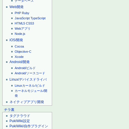
データベース
Web開発
PHP
Ruby
JavaScript
TypeScript
HTML5
CSS3
Webアプリ
Node.js
iOS/開発
Cocoa
Objective-C
Xcode
Android/開発
Android/ビルド
Android/ソースコード
Linux/デバイスドライバ
Linuxカーネル/ビルド
カーネルモジュール/開
発
ネイティブアプリ開発
チラ裏
タグクラウド
PukiWiki設定
PukiWiki/自作プラグイン