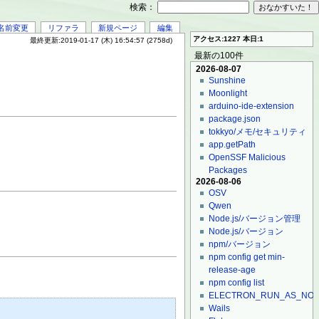
検索：
名前変更
リファラ
新規ページ
編集
アクセス:1227 本日:1
最終更新:2019-01-17 (木) 16:54:57 (2758d)
最新の100件
2026-08-07
Sunshine
Moonlight
arduino-ide-extension
package.json
tokkyo/メモ/セキュリティ
app.getPath
OpenSSF Malicious
Packages
2026-08-06
OSV
Qwen
Node.js/バージョン管理
Node.js/バージョン
npm/バージョン
npm config get min-
release-age
npm config list
ELECTRON_RUN_AS_NO
Wails