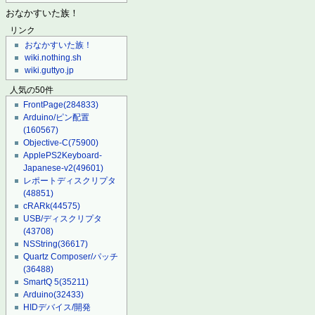
おなかすいた族！
リンク
おなかすいた族！
wiki.nothing.sh
wiki.guttyo.jp
人気の50件
FrontPage
(284833)
Arduino/ピン配置
(160567)
Objective-C
(75900)
ApplePS2Keyboard-
Japanese-v2
(49601)
レポートディスクリプタ
(48851)
cRARk
(44575)
USB/ディスクリプタ
(43708)
NSString
(36617)
Quartz Composer/パッチ
(36488)
SmartQ 5
(35211)
Arduino
(32433)
HIDデバイス/開発