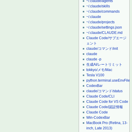
~/.claude/agents
~/.claude/skills
~/.claude/commands
~/.claude
~/.claude/projects
~/.claude/settings.json
~/.claude/CLAUDE.md
Claude Code/サブエージ
ェント
claude/コマンド/init
claude
claude -p
生成AI/レートリミット
tokkyo/メモ/Mac
Tesla V100
python.terminal.useEnvFile
CodexBar
claude/コマンド/status
Claude Code/CLI
Claude Code for VS Code
Claude Code/認証情報
Claude Code
Win-CodexBar
MacBook Pro (Retina, 13-
inch, Late 2013)