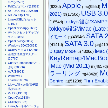
出力
(22592)
Apple
M
(923d)
(955d)
FeliCa/コマンド
(22532)
[186]
USB 3.
A5：SQL Mk-2
(22530)
2021)
(1750d)
[2]
ARToolKit
(21783)
Linux/USBガジェット
tokkyo/設定/XAMPP
(1854d)
(21677)
tokkyo/設定/iMac (Late 
OpenCvSharp
(21606)
デバイスセットアップク
SATA 2
イモード
(4094d)
ラス
(21089)
[0]
SATA 3.0
OpenCV/cv
(20837)
(4141d)
(41
[28]
Windows SDK
(20828)
USB/リクエスト
(20788)
iMac 
Display Mode
(4306d)
[0]
基礎文法最速マスター
KeyRemap4MacBo
(20760)
Quartz Composerにどっ
iMac (Mid 2011)
(4657d
[6]
ぷり!
(20366)
Mo
ラーリング
AVR
(19963)
(4842d)
[7]
Windows 7
Trim Enabl
Control
(5123d)
Loader
(19879)
[1]
tokkyo/買った物/電子部
品
(19435)
V-USB
(19153)
OpenCV
(19136)
OSx86
(19106)
Linuxカーネル/バージョ