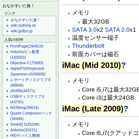
おなかすいた族！
メモリ
リンク
おなかすいた族！
最大32GB
wiki.nothing.sh
SATA 3.0
x2
SATA 2.0
x1
wiki.guttyo.jp
温度センサー端子
人気の50件
Thunderbolt
FrontPage
(284810)
Arduino/ピン配置
前面カバーは磁石
(160563)
iMac (Mid 2010)
?
Objective-C
(75893)
ApplePS2Keyboard-
Japanese-v2
(49600)
メモリ
レポートディスクリプタ
(48848)
Core i5,i7は最大32G
cRARk
(44571)
USB/ディスクリプタ
Core i3は最大24GB
(43705)
iMac (Late 2009)
?
NSString
(36616)
Quartz Composer/パッチ
(36486)
メモリ
SmartQ 5
(35209)
Arduino
(32431)
Core i5,i7(クア
HIDデバイス/開発