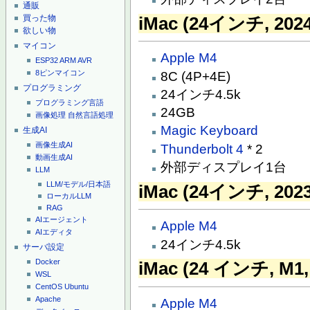
通販
買った物
iMac (24インチ, 202
欲しい物
マイコン
Apple M4
ESP32
ARM
AVR
8ピンマイコン
8C (4P+4E)
プログラミング
24インチ4.5k
プログラミング言語
24GB
画像処理
自然言語処理
Magic Keyboard
生成AI
画像生成AI
Thunderbolt 4
* 2
動画生成AI
外部ディスプレイ1台
LLM
LLM/モデル/日本語
iMac (24インチ, 202
ローカルLLM
RAG
AIエージェント
Apple M4
AIエディタ
24インチ4.5k
サーバ設定
Docker
iMac (24 インチ, M1,
WSL
CentOS
Ubuntu
Apache
Apple M4