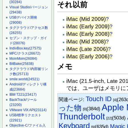
(30284)
それ以前
Visual Studio/バージョン
(29438)
USBデバイス開発
iMac (Mid 2009)
?
(29008)
iMac (Early 2009)
?
タグクラウド/アクセス数
(28255)
iMac (Early 2008)
?
セブン・ステップ・ガイ
iMac (Mid 2008)
?
ド
(28076)
iMac (Late 2006)
?
IndivBox.key
(27575)
MFC/クラス
(26672)
iMac (Early 2006)
?
MoinMoin
(26084)
BitBake
(25838)
メモ
タグクラウド/内部被リン
ク数
(25713)
smile.world
(24521)
iMac (21.5-inch, Late 2
Android/ディレクトリ構
では、ユーザはメモリに
成
(23684)
IBM T221
(23417)
Touch ID
関連ページ:
(263
BackTrack/ツール
[4]
Apple
(23200)
った物
(384d)
[9]
VMware VIX API
(23114)
Thunderbolt
USB/標準リクエスト
(503d)
[22]
(22921)
Keyboard
Magic 
Objective-C/ファイル入
(635d)
[9]