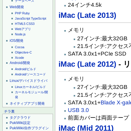
データベース
24インチ4.5k
Web開発
iMac (Late 2013)
PHP
Ruby
JavaScript
TypeScript
HTML5
CSS3
メモリ
Webアプリ
Node.js
27インチ:最大32GB
iOS/開発
21.5インチ:アクセス
Cocoa
Objective-C
SATA 3.0x1+PCIe SSD
Xcode
iMac (Late 2012)
- 
Android/開発
Android/ビルド
Android/ソースコード
メモリ
Linux/デバイスドライバ
27インチ:最大32GB
Linuxカーネル/ビルド
カーネルモジュール/開
21.5インチ:アクセス
発
SATA 3.0x1+
Blade X-gal
ネイティブアプリ開発
USB 3.0
チラ裏
前面カバーは両面テープ
タグクラウド
PukiWiki設定
iMac (Mid 2011)
PukiWiki/自作プラグイン