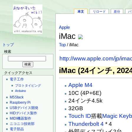
本文
リロード
差分
バ
Apple
iMac
Top
/ iMac
トップ
検索
http://www.apple.com/jp/imac
iMac (24インチ, 202
クイックアクセス
電子工作
Apple M4
プロトタイピング
Arduino
10C (4P+6E)
M5Stack
24インチ4.5k
Raspberry Pi
32GB
USBデバイス開発
HIDデバイス製作
Touch ID
搭載
Magic Keyb
MIDI機器製作
Thunderbolt 4
* 4
ニコニコ技術部
電子部品
外部ディスプレイ2台