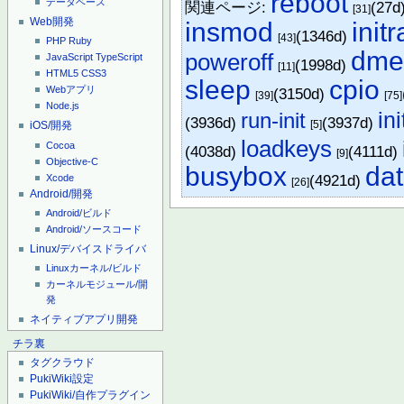
reboot
データベース
関連ページ:
(27d
[31]
Web開発
insmod
init
(1346d)
[43]
PHP
Ruby
dme
poweroff
JavaScript
TypeScript
(1998d)
[11]
HTML5
CSS3
sleep
cpio
Webアプリ
(3150d)
[39]
[75]
Node.js
in
run-init
(3936d)
(3937d)
[5]
iOS/開発
loadkeys
Cocoa
(4038d)
(4111d)
[9]
Objective-C
busybox
da
(4921d)
Xcode
[26]
Android/開発
Android/ビルド
Android/ソースコード
Linux/デバイスドライバ
Linuxカーネル/ビルド
カーネルモジュール/開
発
ネイティブアプリ開発
チラ裏
タグクラウド
PukiWiki設定
PukiWiki/自作プラグイン