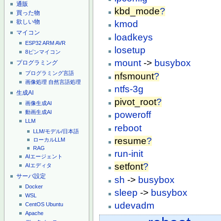
通販
kbd_mode
?
買った物
欲しい物
kmod
マイコン
loadkeys
ESP32
ARM
AVR
losetup
8ピンマイコン
mount
->
busybox
プログラミング
プログラミング言語
nfsmount
?
画像処理
自然言語処理
ntfs-3g
生成AI
pivot_root
?
画像生成AI
動画生成AI
poweroff
LLM
reboot
LLM/モデル/日本語
resume
?
ローカルLLM
RAG
run-init
AIエージェント
setfont
?
AIエディタ
サーバ設定
sh
->
busybox
Docker
sleep
->
busybox
WSL
udevadm
CentOS
Ubuntu
Apache