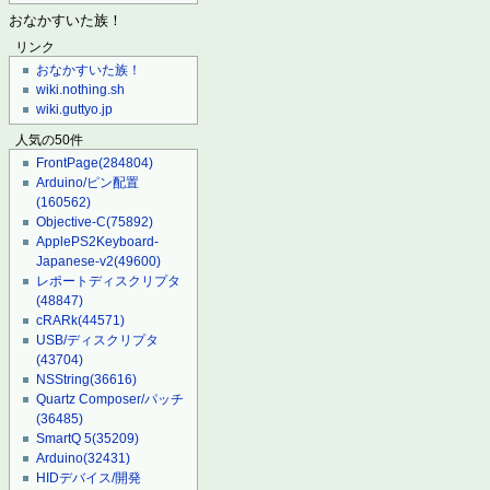
おなかすいた族！
リンク
おなかすいた族！
wiki.nothing.sh
wiki.guttyo.jp
人気の50件
FrontPage
(284804)
Arduino/ピン配置
(160562)
Objective-C
(75892)
ApplePS2Keyboard-
Japanese-v2
(49600)
レポートディスクリプタ
(48847)
cRARk
(44571)
USB/ディスクリプタ
(43704)
NSString
(36616)
Quartz Composer/パッチ
(36485)
SmartQ 5
(35209)
Arduino
(32431)
HIDデバイス/開発