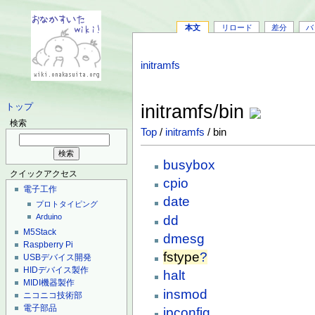
本文
リロード
差分
バ
initramfs
initramfs/bin
トップ
検索
Top
/
initramfs
/ bin
busybox
クイックアクセス
cpio
電子工作
date
プロトタイピング
Arduino
dd
M5Stack
dmesg
Raspberry Pi
fstype
?
USBデバイス開発
HIDデバイス製作
halt
MIDI機器製作
insmod
ニコニコ技術部
電子部品
ipconfig