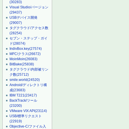
(30283)
Visual Studio/バージョン
(29437)
USBデバイス開発
(29007)
タグクラウド/アクセス数
(28254)
セブン・ステップ・ガイ
ド
(28074)
IndivBox.key
(27574)
MFC/クラス
(26672)
MoinMoin
(26083)
BitBake
(25838)
タグクラウド/内部被リン
ク数
(25712)
smile.world
(24520)
Android/ディレクトリ構
成
(23683)
IBM T221
(23417)
BackTrack/ツール
(23200)
VMware VIX API
(23114)
USB/標準リクエスト
(22919)
Objective-C/ファイル入