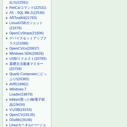
出力
(22591)
FeliCa/コマンド
(22531)
A5：SQL Mk-2
(22530)
ARToolKit
(21783)
Linux/USBガジェット
(21676)
OpenCvSharp
(21606)
デバイスセットアップク
ラス
(21088)
OpenCV/cv
(20837)
Windows SDK
(20828)
USB/リクエスト
(20785)
基礎文法最速マスター
(20759)
Quartz Composerにどっ
ぷり!
(20365)
AVR
(19962)
Windows 7
Loader
(19879)
tokkyo/買った物/電子部
品
(19434)
V-USB
(19153)
OpenCV
(19135)
OSx86
(19106)
Linuxカーネル/バージョ