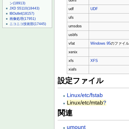
ubifs
ン
(18913)
JXD S5110
(18443)
udf
UDF
IBOutlet
(18157)
ufs
画像処理
(17951)
ニコニコ技術部
(17445)
umsdos
usbfs
vfat
Windows 95
のファイ
xenix
xfs
XFS
xiafs
設定ファイル
Linux/etc/fstab
Linux/etc/mtab
?
関連
umount