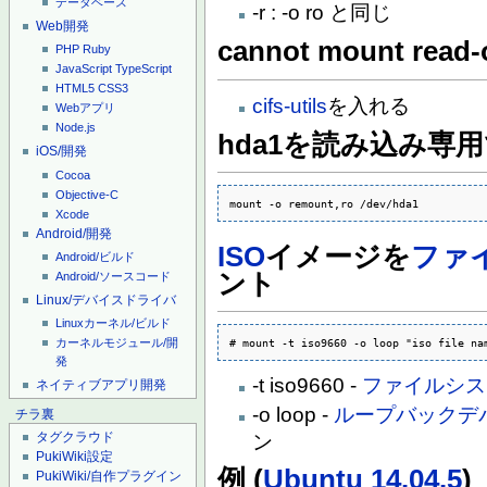
データベース
-r : -o ro と同じ
Web開発
cannot mount read-
PHP
Ruby
JavaScript
TypeScript
HTML5
CSS3
cifs-utils
を入れる
Webアプリ
Node.js
hda1を読み込み専
iOS/開発
Cocoa
Objective-C
mount -o remount,ro /dev/hda1
Xcode
Android/開発
ISO
イメージを
ファ
Android/ビルド
ント
Android/ソースコード
Linux/デバイスドライバ
Linuxカーネル/ビルド
# mount -t iso9660 -o loop "iso file na
カーネルモジュール/開
発
-t iso9660 -
ファイルシス
ネイティブアプリ開発
-o loop -
ループバックデ
チラ裏
タグクラウド
ン
PukiWiki設定
例 (
Ubuntu 14.04.5
)
PukiWiki/自作プラグイン