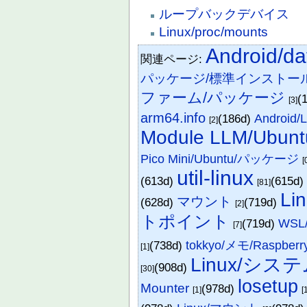
ループバックデバイス
Linux/proc/mounts
Android/da
関連ページ:
パッケージ/標準インストー
ファーム/パッケージ
(
[3]
arm64.info
(186d)
Androi
[2]
Module LLM/Ub
Pico Mini/Ubuntu/パッケージ
[
util-linux
(613d)
(615d
[81]
Lin
マウント
(628d)
(719d)
[2]
トポイント
(719d)
WSL
[7]
(738d)
tokkyo/メモ/Raspbe
[1]
Linux/シ
(908d)
[30]
losetup
Mounter
(978d)
[1]
[