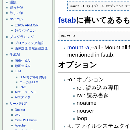
通販
mount -t <タイプ> -o <オプション>
買った物
欲しい物
fstab
に書いてある
マイコン
ESP32
ARM
AVR
8ピンマイコン
mount -a
プログラミング
プログラミング言語
mount -a
,--all - Mount al
画像処理
自然言語処理
mentioned in fstab.
生成AI
画像生成AI
オプション
動画生成AI
LLM
LLM/モデル/日本語
-o : オプション
ローカルLLM
ro : 読み込み専用
RAG
AIエージェント
rw : 読み書き
AIエディタ
noatime
サーバ設定
nouser
Docker
WSL
loop
CentOS
Ubuntu
-t : ファイルシステムタ
Apache