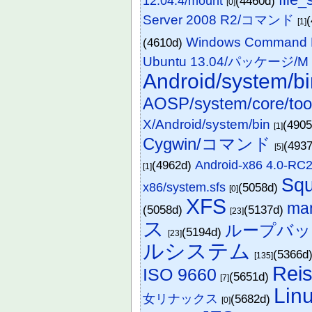
12.04.4/mount
(4460d)
[0]
Server 2008 R2/コマンド
[1]
Windows Command 
(4610d)
Ubuntu 13.04/パッケージ/M
Android/system/bi
AOSP/system/core/too
X/Android/system/bin
(490
[1]
Cygwin/コマンド
(493
[5]
(4962d)
Android-x86 4.0
[1]
Squ
x86/system.sfs
(5058d)
[0]
XFS
ma
(5058d)
(5137d)
[23]
ス
ループバッ
(5194d)
[23]
ルシステム
(5366d
[135]
Rei
ISO 9660
(5651d)
[7]
Li
女リナックス
(5682d)
[0]