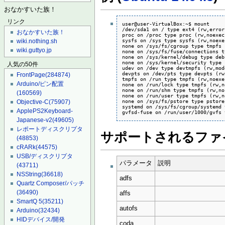
おなかすいた族！
リンク
user@user-VirtualBox:~$ mount

/dev/sda1 on / type ext4 (rw,error
おなかすいた族！
proc on /proc type proc (rw,noexec
sysfs on /sys type sysfs (rw,noexe
wiki.nothing.sh
none on /sys/fs/cgroup type tmpfs 
wiki.guttyo.jp
none on /sys/fs/fuse/connections t
none on /sys/kernel/debug type deb
none on /sys/kernel/security type 
人気の50件
udev on /dev type devtmpfs (rw,mod
devpts on /dev/pts type devpts (rw
FrontPage
(284874)
tmpfs on /run type tmpfs (rw,noexe
Arduino/ピン配置
none on /run/lock type tmpfs (rw,n
none on /run/shm type tmpfs (rw,no
(160569)
none on /run/user type tmpfs (rw,n
none on /sys/fs/pstore type pstore
Objective-C
(75907)
systemd on /sys/fs/cgroup/systemd 
ApplePS2Keyboard-
Japanese-v2
(49605)
レポートディスクリプタ
サポートされるファ
(48853)
cRARk
(44575)
USB/ディスクリプタ
パラメータ
説明
(43711)
NSString
(36618)
adfs
Quartz Composer/パッチ
(36490)
affs
SmartQ 5
(35211)
autofs
Arduino
(32434)
HIDデバイス/開発
coda