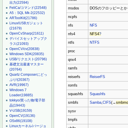
出力
(22594)
FeliCa/コマンド
(22548)
msdos
DOSのフロッピーとか
A5：SQL Mk-2
(22532)
ncpfs
ARToolKit
(21786)
Linux/USBガジェット
nfs
NFS
(21679)
OpenCvSharp
(21611)
nfs4
NFS4
?
デバイスセットアップク
ntfs
NTFS
ラス
(21093)
OpenCV/cv
(20838)
proc
Windows SDK
(20835)
USB/リクエスト
(20796)
qnx4
基礎文法最速マスター
ramfs
(20764)
Quartz Composerにどっ
reiserfs
ReiserFS
ぷり!
(20367)
AVR
(19967)
romfs
Windows 7
squashfs
Squashfs
Loader
(19885)
tokkyo/買った物/電子部
smbfs
Samba
,
CIFS
(→
smbmo
品
(19443)
V-USB
(19159)
sysv
OpenCV
(19136)
tmpfs
OSx86
(19108)
Linuxカーネル/バージョ