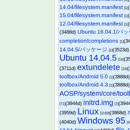
14.04/filesystem.manifest
[1]
15.04/filesystem.manifest
[1]
12.04/filesystem.manifest
[1]
Ubuntu 16.04.1/
(3488d)
completion/completions
(3
[1]
14.04.5/パッケージ
(3523d
[1]
Ubuntu 14.04.5
(3
[18]
extundelete
(3711d)
(
[16]
toolbox/Android 5.0
(3888d
[1]
toolbox/Android 4.3
(3888d
[1]
AOSP/system/core/tool
initrd.img
(3944d)
(394
[71]
[7]
Linux
(3959d)
(3968d)
[1169]
Windows 95
(4040d)
[4
file