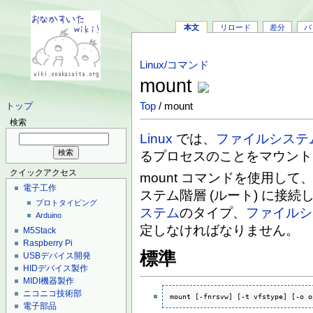
本文
リロード
差分
バ
Linux/コマンド
mount
Top
/ mount
トップ
検索
Linux
では、
ファイルシステ
るプロセスのことをマウント
クイックアクセス
mount コマンドを使用して
電子工作
ステム階層 (ルート) に接
プロトタイピング
ステム
のタイプ、
ファイルシ
Arduino
定しなければなりません。
M5Stack
Raspberry Pi
標準
USBデバイス開発
HIDデバイス製作
MIDI機器製作
ニコニコ技術部
mount [-fnrsvw] [-t vfstype] [-o o
電子部品