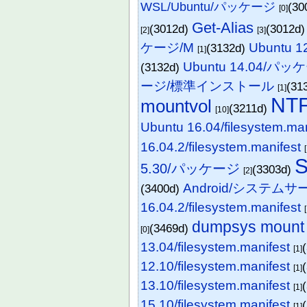
WSL/Ubuntu/パッケージ
(30
[0]
Get-Alias
(3012d)
(3012d
[2]
[3]
ケージ/M
Ubuntu
(3132d)
[1]
Ubuntu 14.04/パッ
(3132d)
ージ/標準インストール
(31
[1]
NT
mountvol
(3211d)
[10]
Ubuntu 16.04/filesystem.man
16.04.2/filesystem.manifest
5.30/パッケージ
(3303d)
[2]
Android/システムサー
(3400d)
16.04.2/filesystem.manifest
dumpsys mount
(3469d)
[0]
13.04/filesystem.manifest
[1]
12.10/filesystem.manifest
[1]
13.10/filesystem.manifest
[1]
15.10/filesystem.manifest
[1]