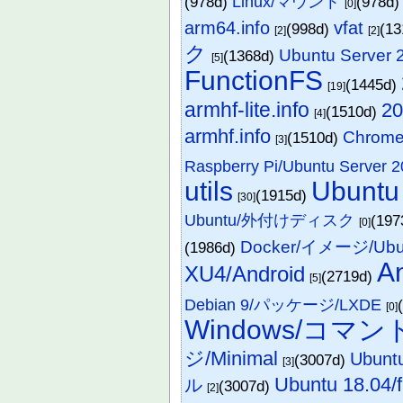
(978d)
Linux/マウント
(978d
[0]
arm64.info
vfat
(998d)
(1
[2]
[2]
ク
Ubuntu Serve
(1368d)
[5]
FunctionFS
(1445d)
[19]
armhf-lite.info
20
(1510d)
[4]
armhf.info
Chrom
(1510d)
[3]
Raspberry Pi/Ubuntu Serve
utils
Ubuntu
(1915d)
[30]
Ubuntu/外付けディスク
(197
[0]
Docker/イメージ/Ubun
(1986d)
A
XU4/Android
(2719d)
[5]
Debian 9/パッケージ/LXDE
[0]
Windows/コマン
ジ/Minimal
Ubun
(3007d)
[3]
Ubuntu 18.04/f
ル
(3007d)
[2]