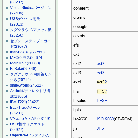
(30287)
Visual Studio/バージョン
coherent
(29439)
cramfs
USBデバイス開発
(29013)
debugfs
タグクラウド/アクセス数
(28256)
devpts
セブン・ステップ・ガイ
efs
ド
(28077)
IndivBox.key
(27580)
ext
MFC/クラス
(26674)
MoinMoin
(26088)
ext2
ext2
BitBake
(25840)
ext3
ext3
タグクラウド/内部被リン
ク数
(25714)
ext4
ext5
?
smile.world
(24522)
Android/ディレクトリ構
hfs
HFS
?
成
(23686)
hfsplus
HFS+
IBM T221
(23422)
BackTrack/ツール
hpfs
(23201)
VMware VIX API
(23119)
iso9660
ISO 9660
(CD-ROM)
USB/標準リクエスト
jfs
JFS
(22927)
Objective-C/ファイル入
minix