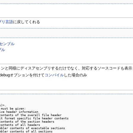
ブリ言語
に戻してくれる
センブル
ブル
ションと同様にディスアセンブリするだけでなく、対応するソースコードも表示
ebugオプションを付けて
コンパイル
した場合のみ
)>.

must be given:

ve header information

contents of the overall file header

ct format specific file header contents

contents of the section headers

ontents of all headers

mbler contents of executable sections

bler contents of all sections
