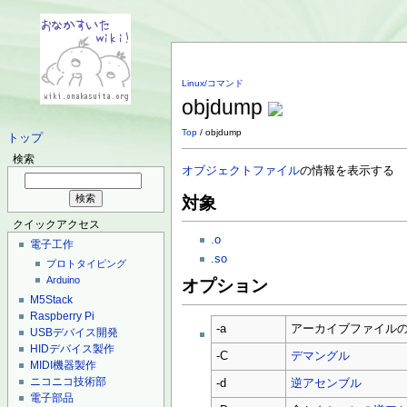
Linux/コマンド
objdump
Top
/ objdump
トップ
検索
オブジェクトファイル
の情報を表示する
対象
クイックアクセス
.o
電子工作
.so
プロトタイピング
Arduino
オプション
M5Stack
Raspberry Pi
-a
アーカイブファイル
USBデバイス開発
HIDデバイス製作
-C
デマングル
MIDI機器製作
ニコニコ技術部
-d
逆アセンブル
電子部品