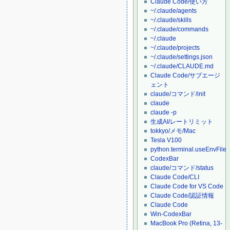
Claude Code/使い方
~/.claude/agents
~/.claude/skills
~/.claude/commands
~/.claude
~/.claude/projects
~/.claude/settings.json
~/.claude/CLAUDE.md
Claude Code/サブエージ
ェント
claude/コマンド/init
claude
claude -p
生成AI/レートリミット
tokkyo/メモ/Mac
Tesla V100
python.terminal.useEnvFile
CodexBar
claude/コマンド/status
Claude Code/CLI
Claude Code for VS Code
Claude Code/認証情報
Claude Code
Win-CodexBar
MacBook Pro (Retina, 13-