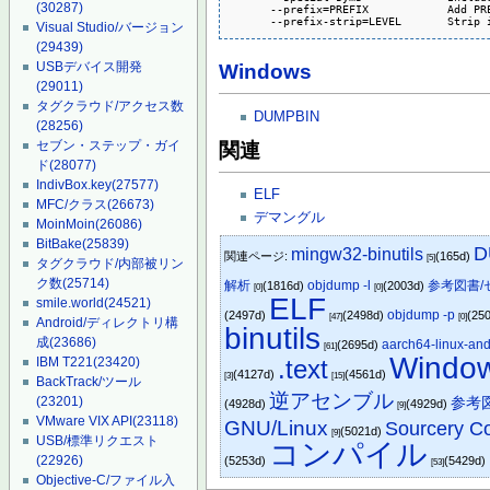
(30287)
      --prefix=PREFIX            Add PRE
      --prefix-strip=LEVEL       Strip 
Visual Studio/バージョン
(29439)
USBデバイス開発
Windows
(29011)
タグクラウド/アクセス数
DUMPBIN
(28256)
セブン・ステップ・ガイ
関連
ド
(28077)
IndivBox.key
(27577)
ELF
MFC/クラス
(26673)
デマングル
MoinMoin
(26086)
BitBake
(25839)
D
mingw32-binutils
関連ページ:
(165d)
[5]
タグクラウド/内部被リン
ク数
(25714)
解析
objdump -l
参考図書
(1816d)
(2003d)
[0]
[0]
ELF
smile.world
(24521)
objdump -p
(2497d)
(2498d)
(25
[47]
[0]
Android/ディレクトリ構
binutils
成
(23686)
aarch64-linux-an
(2695d)
[61]
Windo
.text
IBM T221
(23420)
(4127d)
(4561d)
[3]
[15]
BackTrack/ツール
逆アセンブル
(23201)
参考図書
(4928d)
(4929d)
[9]
VMware VIX API
(23118)
GNU/Linux
Sourcery Co
(5021d)
[9]
USB/標準リクエスト
コンパイル
(22926)
(5253d)
(5429d)
[53]
Objective-C/ファイル入