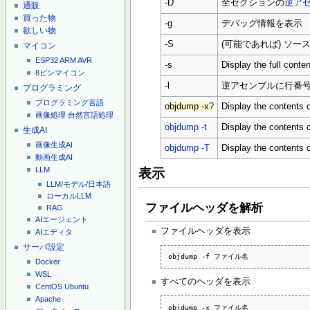
-D
全セクションの
逆ア
通販
買った物
-g
デバッグ情報を表示
欲しい物
-S
(可能であれば) ソ
マイコン
ESP32
ARM
AVR
-s
Display the full conte
8ピンマイコン
-l
逆アセンブルに行番
プログラミング
プログラミング言語
objdump -x
?
Display the contents o
画像処理
自然言語処理
objdump -t
Display the contents o
生成AI
画像生成AI
objdump -T
Display the contents 
動画生成AI
LLM
表示
LLM/モデル/日本語
ローカルLLM
ファイルヘッダを解析
RAG
AIエージェント
ファイルヘッダを表示
AIエディタ
サーバ設定
objdump -f ファイル名
Docker
WSL
すべてのヘッダを表示
CentOS
Ubuntu
Apache
objdump -x ファイル名