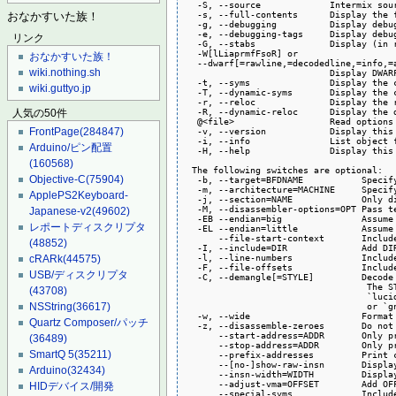
  -S, --source             Intermix sour
  -s, --full-contents      Display the 
おなかすいた族！
  -g, --debugging          Display debug
  -e, --debugging-tags     Display debu
リンク
  -G, --stabs              Display (in 
  -W[lLiaprmfFsoR] or

おなかすいた族！
  --dwarf[=rawline,=decodedline,=info,=
wiki.nothing.sh
                           Display DWARF
  -t, --syms               Display the 
wiki.guttyo.jp
  -T, --dynamic-syms       Display the 
  -r, --reloc              Display the r
  -R, --dynamic-reloc      Display the 
人気の50件
  @<file>                  Read options 
  -v, --version            Display this 
FrontPage
(284847)
  -i, --info               List object 
Arduino/ピン配置
  -H, --help               Display this 
(160568)
 The following switches are optional:

Objective-C
(75904)
  -b, --target=BFDNAME           Specif
  -m, --architecture=MACHINE     Specif
ApplePS2Keyboard-
  -j, --section=NAME             Only d
  -M, --disassembler-options=OPT Pass te
Japanese-v2
(49602)
  -EB --endian=big               Assume
レポートディスクリプタ
  -EL --endian=little            Assume
      --file-start-context       Includ
(48852)
  -I, --include=DIR              Add DI
  -l, --line-numbers             Includ
cRARk
(44575)
  -F, --file-offsets             Includ
USB/ディスクリプタ
  -C, --demangle[=STYLE]         Decode
                                  The S
(43708)
                                  `luci
                                  or `gn
NSString
(36617)
  -w, --wide                     Format
Quartz Composer/パッチ
  -z, --disassemble-zeroes       Do not
      --start-address=ADDR       Only p
(36489)
      --stop-address=ADDR        Only p
SmartQ 5
(35211)
      --prefix-addresses         Print 
      --[no-]show-raw-insn       Displa
Arduino
(32434)
      --insn-width=WIDTH         Displa
      --adjust-vma=OFFSET        Add OF
HIDデバイス/開発
      --special-syms             Includ