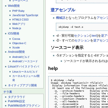
データベース
Web開発
逆アセンブル
PHP
Ruby
JavaScript
TypeScript
機械語
となったプログラムを
アセン
HTML5
CSS3
Webアプリ
objdump -d test.o
Node.js
iOS/開発
-d - 実行可能
セクション
(
.text
)を
逆ア
Cocoa
-D - すべての
セクション
を
逆アセン
Objective-C
ソースコード表示
Xcode
Android/開発
-Sオプションを指定すると-dオプ
Android/ビルド
ソースコードが表示されるのはd
Android/ソースコード
Linux/デバイスドライバ
help
Linuxカーネル/ビルド
カーネルモジュール/開
発
$ objdump --help

Usage: objdump <option(s)> <file(s)>

ネイティブアプリ開発
 Display information from object <file(s
 At least one of the following switches 
  -a, --archive-headers    Display archi
チラ裏
  -f, --file-headers       Display the 
  -p, --private-headers    Display obje
タグクラウド
  -h, --[section-]headers  Display the 
PukiWiki設定
  -x, --all-headers        Display the c
  -d, --disassemble        Display asse
PukiWiki/自作プラグイン
  -D, --disassemble-all    Display assem