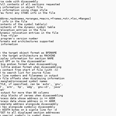
ce code with disassembly

full contents of all sections requested

 information in object file

g information using ctags style

raw form) any STABS info in the file

abbrev,=pubnames,=aranges,=macro,=frames,=str,=loc,=Ranges]

 info in the file

contents of the symbol table(s)

contents of the dynamic symbol table

elocation entries in the file

dynamic relocation entries in the file

from <file>

program's version number

formats and architectures supported

information

y the target object format as BFDNAME

y the target architecture as MACHINE

isplay information for section NAME

xt OPT on to the disassembler

 big endian format when disassembling

 little endian format when disassembling

e context from start of file (with -S)

R to search list for source files

e line numbers and filenames in output

e file offsets when displaying information

 mangled/processed symbol names

TYLE, if specified, can be `auto', `gnu',

d', `arm', `hp', `edg', `gnu-v3', `java'

at'

 output for more than 80 columns

 skip blocks of zeroes when disassembling

rocess data whose address is >= ADDR

rocess data whose address is <= ADDR

complete address alongside disassembly

y hex alongside symbolic disassembly

y WIDTH bytes on a signle line for -d

FSET to all displayed section addresses

e special symbols in symbol dumps
