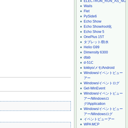
ELECTRON_RUN_AS_NO
Wails
Flet
PySide6
Echo Show
Echo Show/root化
Echo Show 5
OnePlus 15T
タブレット/防水
Helio G99
Dimensity 6300
dtab
d-51C
tokkyo/メモ/Android
Windows/イベントビュー
アー
Windows/イベントログ
Get-WinEvent
Windows/イベントビュー
アー/Windowsロ
グ/Application
Windows/イベントビュー
アー/Windowsログ
イベントビューアー
WPA MCP