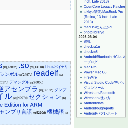
inch, Late 2013)
OpenCore Legacy Patcher
tokkyo/設定/MacBook Pro
(Retina, 13-inch, Late
2013)
macOS/なんとかd
photolibraryd
2026-08-04
退職
checkra1n
checkm8
Android/Bluetooth HCIスヌ
ープログ
s
.so
Linux/バイナリ
(1389d)
(1411d)
Mac Pro
[47]
[29]
readelf
Power Mac G5
ux/シンボル
(2497d)
[5]
[22]
FireWire
デマングル
2517d)
(2685d)
Visual Studio Code/デバッ
[3]
逆アセンブラ
グコンソール
ダンプ
(3619d)
[14]
Wireshark/Bluetooth
イル
セクション
(4907d)
Wireshark/使い方
[28]
[12]
Android/data
e Edition for ARM
Android/bugreports
機械語
センブリ言語
(5210d)
Android/バグレポート
[9]
[10]