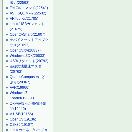
出力
(22592)
FeliCa/コマンド
(22541)
A5：SQL Mk-2
(22532)
ARToolKit
(21785)
Linux/USBガジェット
(21679)
OpenCvSharp
(21607)
デバイスセットアップク
ラス
(21092)
OpenCV/cv
(20837)
Windows SDK
(20833)
USB/リクエスト
(20792)
基礎文法最速マスター
(20762)
Quartz Composerにどっ
ぷり!
(20367)
AVR
(19966)
Windows 7
Loader
(19881)
tokkyo/買った物/電子部
品
(19440)
V-USB
(19156)
OpenCV
(19136)
OSx86
(19107)
Linuxカーネル/バージョ