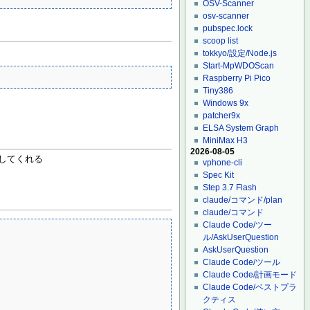
OSV-Scanner
osv-scanner
pubspec.lock
scoop list
tokkyo/設定/Node.js
Start-MpWDOScan
Raspberry Pi Pico
Tiny386
Windows 9x
patcher9x
ELSA System Graph
MiniMax H3
2026-08-05
してくれる
vphone-cli
Spec Kit
Step 3.7 Flash
claude/コマンド/plan
claude/コマンド
Claude Code/ツー
ル/AskUserQuestion
AskUserQuestion
Claude Code/ツール
Claude Code/計画モード
Claude Code/ベストプラ
クティス