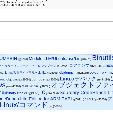
FIX to absolute paths for -S

initial directory names for -S
Binutil
UMPBIN
Module LLM/Ubuntu/usr/bin
(570d)
(627d)
[8]
[6]
コアダンプ
Lin
/セキュリティコンテストチャレンジブック
(2246d)
(2472d)
[0]
[5]
objdump -T
objdump -t
Linux/共有ライブラリ/visibility
06d)
(2509d)
(2517d)
(
[0]
[2]
[4]
Linux/デバッグ
compgen
droid-objdump
(2808d)
(3300d)
(3419d)
[0]
[2]
[11]
ws
オブジェクトファ
MinGW/bin
(4837d)
(4863d)
[1226]
[1]
.o
Sourcery CodeBench Lit
/Binary Hacks
(4995d)
(4995d)
[2]
[17]
deBench Lite Edition for ARM EABI
ア
SREC
(5021d)
(5023d)
[8]
[3]
Linux/コマンド
(5693d)
[341]