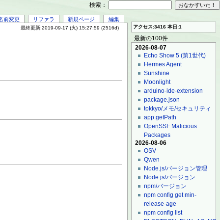
検索：
名前変更
リファラ
新規ページ
編集
アクセス:3416 本日:1
最終更新:2019-09-17 (火) 15:27:59 (2516d)
最新の100件
2026-08-07
Echo Show 5 (第1世代)
Hermes Agent
Sunshine
Moonlight
arduino-ide-extension
package.json
tokkyo/メモ/セキュリティ
app.getPath
OpenSSF Malicious
Packages
2026-08-06
OSV
Qwen
Node.js/バージョン管理
Node.js/バージョン
npm/バージョン
npm config get min-
release-age
npm config list