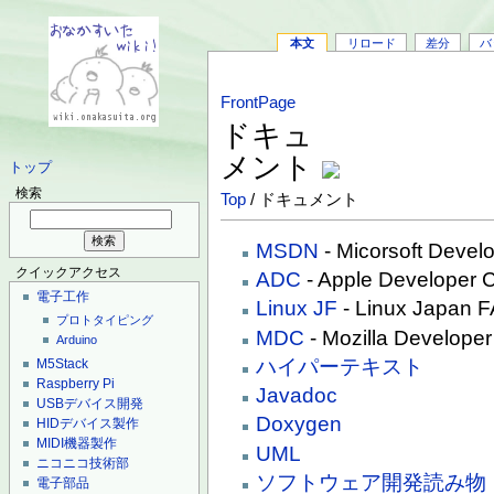
本文
リロード
差分
バ
FrontPage
ドキュ
メント
トップ
検索
Top
/ ドキュメント
MSDN
- Micorsoft Devel
クイックアクセス
ADC
- Apple Developer 
電子工作
Linux JF
- Linux Japan 
プロトタイピング
MDC
- Mozilla Developer
Arduino
ハイパーテキスト
M5Stack
Raspberry Pi
Javadoc
USBデバイス開発
Doxygen
HIDデバイス製作
MIDI機器製作
UML
ニコニコ技術部
ソフトウェア開発読み物
電子部品