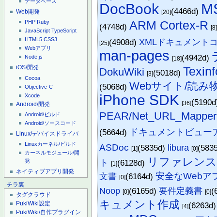
データベース
DocBook
M
(4466d)
Web開発
[20]
ARM Cortex-R
PHP
Ruby
(4748d)
[8
JavaScript
TypeScript
HTML5
CSS3
(4908d)
XMLドキュメント
[25]
Webアプリ
man-pages
(4942d)
Node.js
[18]
iOS/開発
Texinf
DokuWiki
(5018d)
[3]
Cocoa
Webサイト/読み
(5068d)
Objective-C
iPhone SDK
Xcode
(5190
[36]
Android/開発
PEAR/Net_URL_Mapper
Android/ビルド
Android/ソースコード
ドキュメントビュー
(5664d)
Linux/デバイスドライバ
Linuxカーネル/ビルド
ASDoc
(5835d)
libura
(583
[1]
[0]
カーネルモジュール/開
リファレン
ト
発
(6128d)
[1]
ネイティブアプリ開発
安全なWeb
文書
(6164d)
[0]
チラ裏
Noop
(6165d)
要件定義書
(
[0]
[0]
タグクラウド
キュメント作成
PukiWiki設定
(6263d
[4]
PukiWiki/自作プラグイン