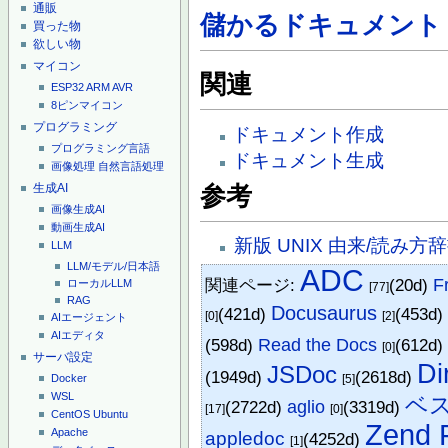
通販
儲かるドキュメント
買った物
欲しい物
マイコン
関連
ESP32
ARM
AVR
8ピンマイコン
プログラミング
ドキュメント作成
プログラミング言語
ドキュメント生成
画像処理
自然言語処理
生成AI
参考
画像生成AI
動画生成AI
新版 UNIX 由来/読み方
LLM
LLM/モデル/日本語
ADC
関連ページ:
(20d)
F
ローカルLLM
[77]
RAG
Docusaurus
(421d)
(453d
[0]
[2]
AIエージェント
AIエディタ
(598d)
Read the Docs
(612d
[0]
サーバ設定
Di
JSDoc
(1949d)
(2618d)
[5]
Docker
WSL
ベ
(2722d)
aglio
(3319d)
[17]
[0]
CentOS
Ubuntu
Zend 
Apache
appledoc
(4252d)
[1]