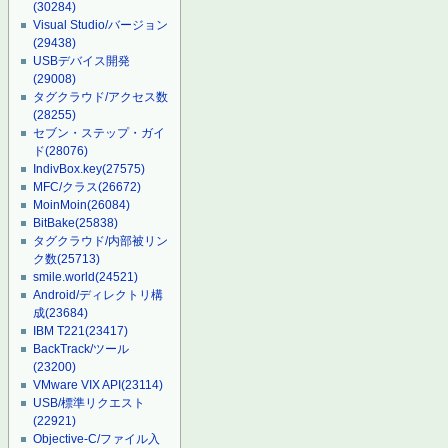
(30284)
Visual Studio/バージョン
(29438)
USBデバイス開発
(29008)
タグクラウド/アクセス数
(28255)
セブン・ステップ・ガイ
ド
(28076)
IndivBox.key
(27575)
MFC/クラス
(26672)
MoinMoin
(26084)
BitBake
(25838)
タグクラウド/内部被リン
ク数
(25713)
smile.world
(24521)
Android/ディレクトリ構
成
(23684)
IBM T221
(23417)
BackTrack/ツール
(23200)
VMware VIX API
(23114)
USB/標準リクエスト
(22921)
Objective-C/ファイル入