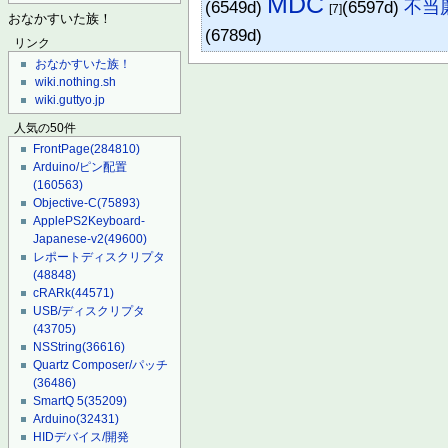
MDC
(6549d)
(6597d)
不当
[7]
おなかすいた族！
(6789d)
リンク
おなかすいた族！
wiki.nothing.sh
wiki.guttyo.jp
人気の50件
FrontPage
(284810)
Arduino/ピン配置
(160563)
Objective-C
(75893)
ApplePS2Keyboard-
Japanese-v2
(49600)
レポートディスクリプタ
(48848)
cRARk
(44571)
USB/ディスクリプタ
(43705)
NSString
(36616)
Quartz Composer/パッチ
(36486)
SmartQ 5
(35209)
Arduino
(32431)
HIDデバイス/開発