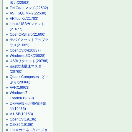
出力
(22592)
FeliCa/コマンド
(22532)
A5：SQL Mk-2
(22530)
ARToolKit
(21783)
Linux/USBガジェット
(21677)
OpenCvSharp
(21606)
デバイスセットアップク
ラス
(21089)
OpenCV/cv
(20837)
Windows SDK
(20828)
USB/リクエスト
(20788)
基礎文法最速マスター
(20760)
Quartz Composerにどっ
ぷり!
(20366)
AVR
(19963)
Windows 7
Loader
(19879)
tokkyo/買った物/電子部
品
(19435)
V-USB
(19153)
OpenCV
(19136)
OSx86
(19106)
Linuxカーネル/バージョ