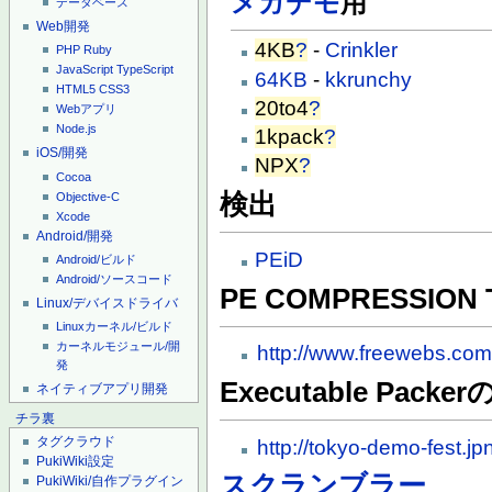
メガデモ
用
データベース
Web開発
4KB
?
-
Crinkler
PHP
Ruby
JavaScript
TypeScript
64KB
-
kkrunchy
HTML5
CSS3
20to4
?
Webアプリ
Node.js
1kpack
?
iOS/開発
NPX
?
Cocoa
検出
Objective-C
Xcode
Android/開発
PEiD
Android/ビルド
Android/ソースコード
PE COMPRESSION 
Linux/デバイスドライバ
Linuxカーネル/ビルド
カーネルモジュール/開
http://www.freewebs.co
発
Executable Pac
ネイティブアプリ開発
チラ裏
タグクラウド
http://tokyo-demo-fest.j
PukiWiki設定
スクランブラー
PukiWiki/自作プラグイン