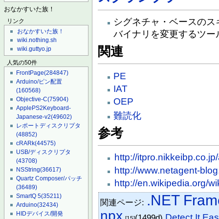
おなかすいた族！
シグネチャ・ベースのス
リンク
おなかすいた族！
バイナリを変更するツー
wiki.nothing.sh
関連
wiki.guttyo.jp
人気の50件
FrontPage
(284847)
PE
Arduino/ピン配置
IAT
(160568)
Objective-C
(75904)
OEP
ApplePS2Keyboard-
難読化
Japanese-v2
(49602)
レポートディスクリプタ
参考
(48852)
cRARk
(44575)
USB/ディスクリプタ
http://itpro.nikkeibp.co
(43708)
http://www.netagent-blog
NSString
(36617)
Quartz Composer/パッチ
http://en.wikipedia.org/
(36489)
.NET Fram
SmartQ 5
(35211)
関連ページ:
Arduino
(32434)
npx
HIDデバイス/開発
Detect It Ea
(1499d)
[15]