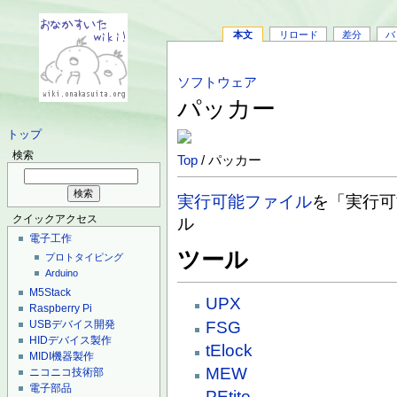
本文
リロード
差分
バ
ソフトウェア
パッカー
トップ
検索
Top
/ パッカー
実行可能ファイル
を「実行可
クイックアクセス
ル
電子工作
ツール
プロトタイピング
Arduino
M5Stack
UPX
Raspberry Pi
FSG
USBデバイス開発
HIDデバイス製作
tElock
MIDI機器製作
MEW
ニコニコ技術部
電子部品
PEtite