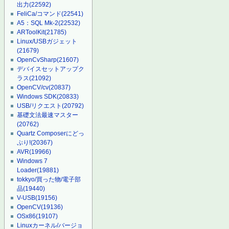
出力
(22592)
FeliCa/コマンド
(22541)
A5：SQL Mk-2
(22532)
ARToolKit
(21785)
Linux/USBガジェット
(21679)
OpenCvSharp
(21607)
デバイスセットアップク
ラス
(21092)
OpenCV/cv
(20837)
Windows SDK
(20833)
USB/リクエスト
(20792)
基礎文法最速マスター
(20762)
Quartz Composerにどっ
ぷり!
(20367)
AVR
(19966)
Windows 7
Loader
(19881)
tokkyo/買った物/電子部
品
(19440)
V-USB
(19156)
OpenCV
(19136)
OSx86
(19107)
Linuxカーネル/バージョ