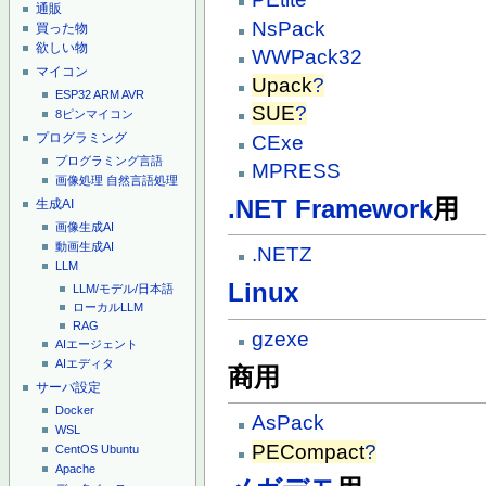
通販
NsPack
買った物
欲しい物
WWPack32
マイコン
Upack
?
ESP32
ARM
AVR
SUE
?
8ピンマイコン
プログラミング
CExe
プログラミング言語
MPRESS
画像処理
自然言語処理
.NET Framework
用
生成AI
画像生成AI
動画生成AI
.NETZ
LLM
Linux
LLM/モデル/日本語
ローカルLLM
RAG
gzexe
AIエージェント
AIエディタ
商用
サーバ設定
Docker
AsPack
WSL
PECompact
?
CentOS
Ubuntu
Apache