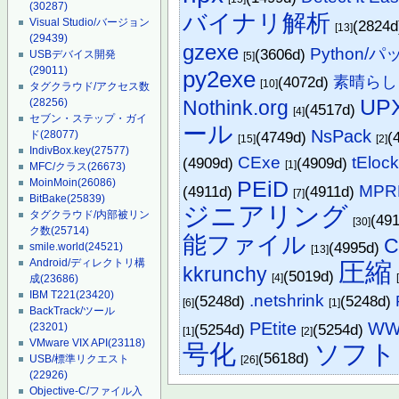
(30287)
バイナリ解析
Visual Studio/バージョン
(2824
[13]
(29439)
gzexe
Python/
(3606d)
USBデバイス開発
[5]
(29011)
py2exe
(4072d)
素晴らし
[10]
タグクラウド/アクセス数
UP
Nothink.org
(28256)
(4517d)
[4]
セブン・ステップ・ガイ
ール
NsPack
(4749d)
(
ド
(28077)
[15]
[2]
IndivBox.key
(27577)
CExe
tEloc
(4909d)
(4909d)
[1]
MFC/クラス
(26673)
PEiD
MoinMoin
(26086)
MPR
(4911d)
(4911d)
[7]
BitBake
(25839)
ジニアリング
タグクラウド/内部被リン
(49
[30]
ク数
(25714)
能ファイル
C
(4995d)
smile.world
(24521)
[13]
Android/ディレクトリ構
圧縮
kkrunchy
(5019d)
[4]
成
(23686)
IBM T221
(23420)
.netshrink
(5248d)
(5248d)
[6]
[1]
BackTrack/ツール
PEtite
WW
(5254d)
(5254d)
(23201)
[1]
[2]
VMware VIX API
(23118)
号化
ソフト
(5618d)
USB/標準リクエスト
[26]
(22926)
Objective-C/ファイル入