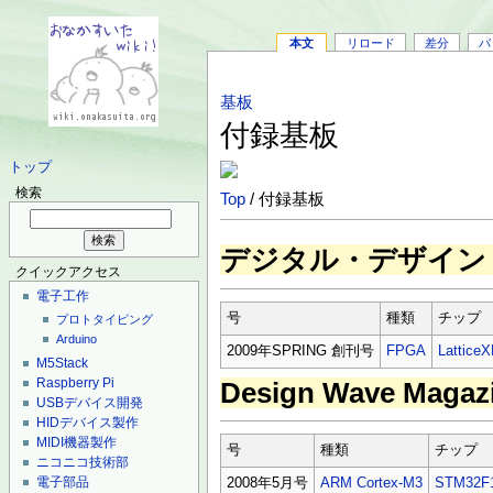
本文
リロード
差分
バ
基板
付録基板
トップ
検索
Top
/ 付録基板
デジタル・デザイン
クイックアクセス
電子工作
号
種類
チップ
プロトタイピング
Arduino
2009年SPRING 創刊号
FPGA
Lattice
M5Stack
Raspberry Pi
Design Wave Magaz
USBデバイス開発
HIDデバイス製作
MIDI機器製作
号
種類
チップ
ニコニコ技術部
電子部品
2008年5月号
ARM Cortex-M3
STM32F