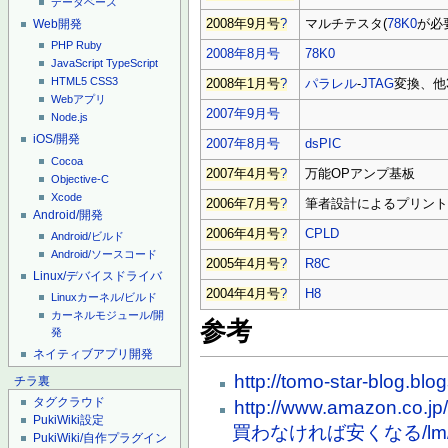
データベース
2008年9月号
?
マルチテスタ(
78K0
が必
Web開発
PHP
Ruby
2008年8月号
78K0
JavaScript
TypeScript
HTML5
CSS3
2008年1月号
?
パラレル
-
JTAG
変換、他
Webアプリ
2007年9月号
Node.js
iOS/開発
2007年8月号
dsPIC
Cocoa
2007年4月号
?
万能OPアンプ基板
Objective-C
Xcode
2006年7月号
?
筆者設計によるプリン
Android/開発
2006年4月号
?
CPLD
Android/ビルド
Android/ソースコード
2005年4月号
?
R8C
Linux/デバイスドライバ
2004年4月号
?
H8
Linuxカーネル/ビルド
カーネルモジュール/開
参考
発
ネイティブアプリ開発
http://tomo-star-blog.bl
チラ裏
タグクラウド
http://www.amazon
PukiWiki設定
買わなければ安くなる/lm/
PukiWiki/自作プラグイン