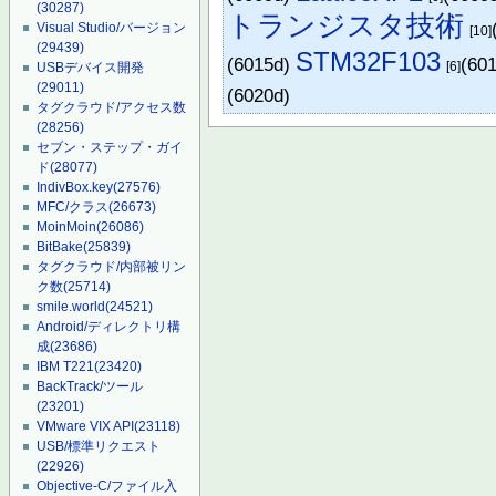
(30287)
トランジスタ技術
Visual Studio/バージョン
[10]
(29439)
STM32F103
(6015d)
(60
[6]
USBデバイス開発
(29011)
(6020d)
タグクラウド/アクセス数
(28256)
セブン・ステップ・ガイ
ド
(28077)
IndivBox.key
(27576)
MFC/クラス
(26673)
MoinMoin
(26086)
BitBake
(25839)
タグクラウド/内部被リン
ク数
(25714)
smile.world
(24521)
Android/ディレクトリ構
成
(23686)
IBM T221
(23420)
BackTrack/ツール
(23201)
VMware VIX API
(23118)
USB/標準リクエスト
(22926)
Objective-C/ファイル入