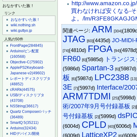
http://www.amazon
おなかすいた族！
買わなければ安くなる-その
リンク
よ。/lm/R3FE8GKAGJ
おなかすいた族！
wiki.nothing.sh
ARM
関連ページ:
(1809
wiki.guttyo.jp
[304]
JTAG
JO-MIDI
人気の50件
(4435d)
[60]
FrontPage
(284845)
FPGA
(4810d)
(4978d
[74]
[94]
Arduino/ピン配置
(160568)
FR60
トランジスタ
(5985d)
[6]
Objective-C
(75902)
Spartan-3
ApplePS2Keyboard-
(5986d)
(5987d
[6]
Japanese-v2
(49602)
LPC2388
板
(5987d)
レポートディスクリプタ
[6]
[13]
(48852)
3E
Interface
(5997d)
[7]
cRARk
(44575)
ARM7TDMI
USB/ディスクリプタ
(5998d
[25]
(43708)
術/2007年9月号付録基板
NSString
(36617)
[2]
Quartz Composer/パッチ
dsPI
号付録基板
(5999d)
[2]
(36489)
CPLD
SmartQ 5
(35211)
M
(6004d)
(6006d)
[40]
Arduino
(32434)
LatticeXP2
HIDデバイス/開発
(6009d)
(6009
[6]