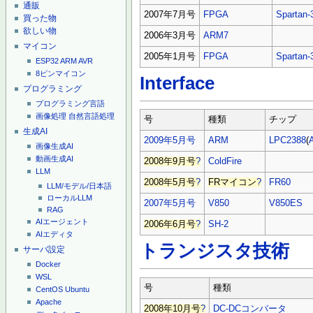
通販
2007年7月号
FPGA
Spartan-
買った物
欲しい物
2006年3月号
ARM7
マイコン
2005年1月号
FPGA
Spartan-
ESP32
ARM
AVR
8ピンマイコン
Interface
プログラミング
プログラミング言語
画像処理
自然言語処理
号
種類
チップ
生成AI
2009年5月号
ARM
LPC2388
(
画像生成AI
動画生成AI
2008年9月号
?
ColdFire
LLM
2008年5月号
?
FRマイコン
?
FR60
LLM/モデル/日本語
ローカルLLM
2007年5月号
V850
V850ES
RAG
AIエージェント
2006年6月号
?
SH-2
AIエディタ
トランジスタ技術
サーバ設定
Docker
WSL
号
種類
CentOS
Ubuntu
Apache
2008年10月号
?
DC-DCコンバータ