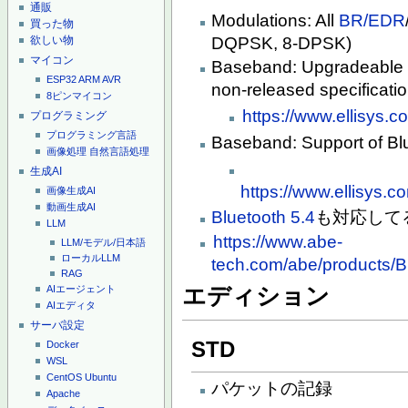
通販
Modulations: All
BR/EDR
買った物
DQPSK, 8-DPSK)
欲しい物
マイコン
Baseband: Upgradeable by
ESP32
ARM
AVR
non-released specificatio
8ピンマイコン
https://www.ellisys.
プログラミング
プログラミング言語
Baseband: Support of Blu
画像処理
自然言語処理
生成AI
https://www.ellisys.
画像生成AI
動画生成AI
Bluetooth 5.4
も対応して
LLM
https://www.abe-
LLM/モデル/日本語
ローカルLLM
tech.com/abe/products/
RAG
AIエージェント
エディション
AIエディタ
サーバ設定
STD
Docker
WSL
CentOS
Ubuntu
パケットの記録
Apache