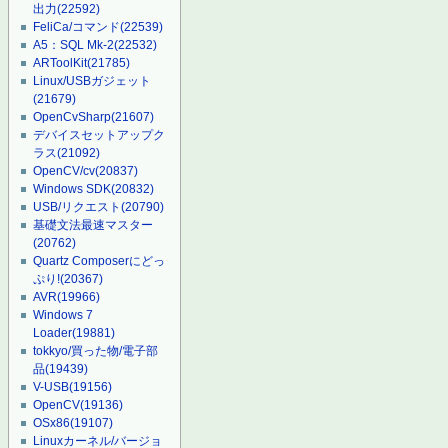
出力
(22592)
FeliCa/コマンド
(22539)
A5：SQL Mk-2
(22532)
ARToolKit
(21785)
Linux/USBガジェット
(21679)
OpenCvSharp
(21607)
デバイスセットアップク
ラス
(21092)
OpenCV/cv
(20837)
Windows SDK
(20832)
USB/リクエスト
(20790)
基礎文法最速マスター
(20762)
Quartz Composerにどっ
ぷり!
(20367)
AVR
(19966)
Windows 7
Loader
(19881)
tokkyo/買った物/電子部
品
(19439)
V-USB
(19156)
OpenCV
(19136)
OSx86
(19107)
Linuxカーネル/バージョ