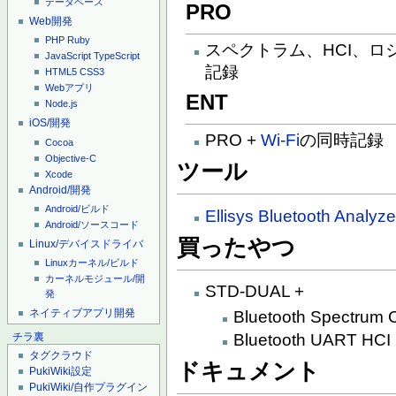
データベース
PRO
Web開発
PHP
Ruby
スペクトラム、HCI、ロジ
JavaScript
TypeScript
記録
HTML5
CSS3
Webアプリ
ENT
Node.js
iOS/開発
PRO +
Wi-Fi
の同時記録
Cocoa
Objective-C
ツール
Xcode
Android/開発
Android/ビルド
Ellisys Bluetooth Analyze
Android/ソースコード
買ったやつ
Linux/デバイスドライバ
Linuxカーネル/ビルド
カーネルモジュール/開
STD-DUAL +
発
ネイティブアプリ開発
Bluetooth Spectrum 
Bluetooth UART HCI
チラ裏
タグクラウド
ドキュメント
PukiWiki設定
PukiWiki/自作プラグイン