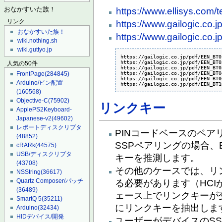
https://www.ellisys.com/
おなかすいた族！
リンク
https://www.gailogic.co.jp
おなかすいた族！
https://www.gailogic.co.j
wiki.nothing.sh
wiki.guttyo.jp
https://gailogic.co.jp/pdf/EEN_BT0
https://gailogic.co.jp/pdf/EEN_BT0
人気の50件
https://gailogic.co.jp/pdf/EEN_BT0
https://gailogic.co.jp/pdf/EEN_BT0
FrontPage
(284845)
https://gailogic.co.jp/pdf/EEN_BT0
Arduino/ピン配置
https://gailogic.co.jp/pdf/EEN_BT1
(160568)
Objective-C
(75902)
リンクキー
ApplePS2Keyboard-
Japanese-v2
(49602)
レポートディスクリプタ
PINコードベースのペ
(48852)
SSPペアリングの場合、E
cRARk
(44575)
USB/ディスクリプタ
キーを推測します。
(43708)
その他のケースでは、リンク
NSString
(36617)
Quartz Composer/パッチ
る必要があります（HC
(36489)
ェース上でリンクキーが
SmartQ 5
(35211)
にリンクキーを抽出しま
Arduino
(32434)
HIDデバイス/開発
ユーザーがデバイスのSSP