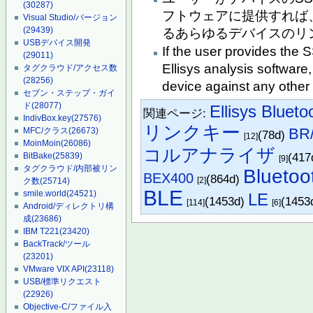
(30287)
フトウェアに提供すれば
Visual Studio/バージョン
(29439)
るあらゆるデバイスのリ
USBデバイス開発
If the user provides the 
(29011)
Ellisys analysis software,
タグクラウド/アクセス数
(28256)
device against any other 
セブン・ステップ・ガイ
ド
(28077)
Ellisys Blueto
関連ページ:
IndivBox.key
(27576)
リンクキー
BR
MFC/クラス
(26673)
(78d)
[12]
MoinMoin
(26086)
コルアナライザ
(417
BitBake
(25839)
[9]
タグクラウド/内部被リン
Bluetoo
BEX400
(864d)
[2]
ク数
(25714)
BLE
smile.world
(24521)
LE
(1453d)
(1453
[114]
[6]
Android/ディレクトリ構
成
(23686)
IBM T221
(23420)
BackTrack/ツール
(23201)
VMware VIX API
(23118)
USB/標準リクエスト
(22926)
Objective-C/ファイル入