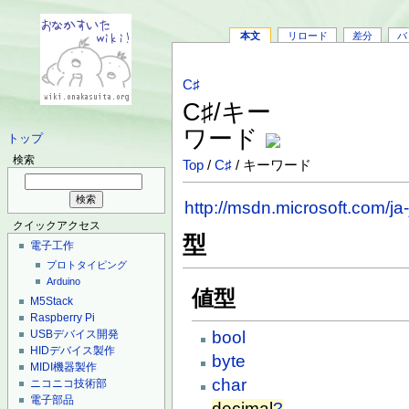
本文
リロード
差分
バ
C♯
C♯/キー
ワード
トップ
検索
Top
/
C♯
/ キーワード
http://msdn.microsoft.com/ja
クイックアクセス
型
電子工作
プロトタイピング
Arduino
値型
M5Stack
Raspberry Pi
bool
USBデバイス開発
HIDデバイス製作
byte
MIDI機器製作
char
ニコニコ技術部
電子部品
decimal
?