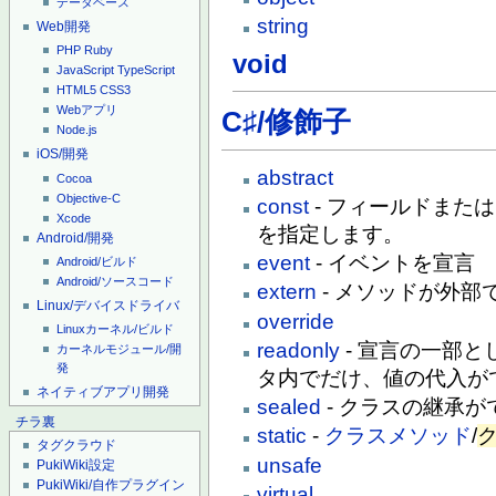
データベース
string
Web開発
PHP
Ruby
void
JavaScript
TypeScript
HTML5
CSS3
Webアプリ
C♯/修飾子
Node.js
iOS/開発
abstract
Cocoa
Objective-C
const
- フィールドまた
Xcode
を指定します。
Android/開発
event
- イベントを宣言
Android/ビルド
Android/ソースコード
extern
- メソッドが外
Linux/デバイスドライバ
override
Linuxカーネル/ビルド
readonly
- 宣言の一部
カーネルモジュール/開
発
タ内でだけ、値の代入が
ネイティブアプリ開発
sealed
- クラスの継承
チラ裏
static
-
クラスメソッド
/
タグクラウド
unsafe
PukiWiki設定
PukiWiki/自作プラグイン
virtual