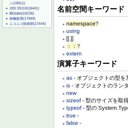
ン
(18911)
名前空間キーワード
JXD S5110
(18441)
IBOutlet
(18156)
画像処理
(17949)
namespace
?
ニコニコ技術部
(17444)
using
[[.]]
：：
?
extern
演算子キーワード
as
- オブジェクトの型
is
- オブジェクトのラン
new
sizeof
- 型のサイズを取
typeof
- 型の System
true
-
false
-