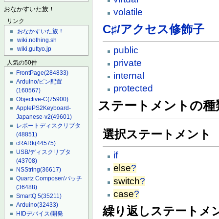
おなかすいた族！
volatile
リンク
C♯/アクセス修飾子
おなかすいた族！
wiki.nothing.sh
public
wiki.guttyo.jp
private
人気の50件
FrontPage
(284833)
internal
Arduino/ピン配置
protected
(160567)
Objective-C
(75900)
ステートメントの種
ApplePS2Keyboard-
Japanese-v2
(49601)
レポートディスクリプタ
選択ステートメント
(48851)
cRARk
(44575)
USB/ディスクリプタ
if
(43708)
else
?
NSString
(36617)
Quartz Composer/パッチ
switch
?
(36488)
case
?
SmartQ 5
(35211)
Arduino
(32433)
繰り返しステートメ
HIDデバイス/開発