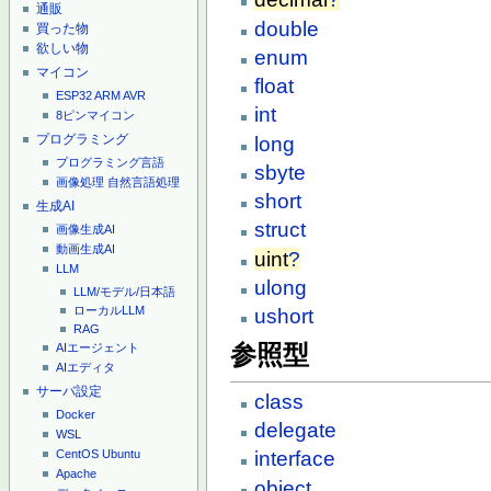
通販
double
買った物
欲しい物
enum
マイコン
float
ESP32
ARM
AVR
int
8ピンマイコン
プログラミング
long
プログラミング言語
sbyte
画像処理
自然言語処理
short
生成AI
struct
画像生成AI
動画生成AI
uint
?
LLM
ulong
LLM/モデル/日本語
ローカルLLM
ushort
RAG
参照型
AIエージェント
AIエディタ
サーバ設定
class
Docker
delegate
WSL
interface
CentOS
Ubuntu
Apache
object