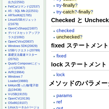
出力
(22592)
try
-
finally
?
FeliCa/コマンド
(22537)
try
-
catch
?
-
finally
?
A5：SQL Mk-2
(22531)
ARToolKit
(21785)
Checked と Uncheck
Linux/USBガジェット
(21679)
OpenCvSharp
(21607)
checked
デバイスセットアップク
unchecked
?
ラス
(21092)
OpenCV/cv
(20837)
fixed ステートメント
Windows SDK
(20829)
USB/リクエスト
(20789)
基礎文法最速マスター
fixed
(20762)
lock ステートメント
Quartz Composerにどっ
ぷり!
(20367)
AVR
(19964)
lock
Windows 7
Loader
(19880)
メソッドのパラメー
tokkyo/買った物/電子部
品
(19438)
V-USB
(19155)
params
OpenCV
(19136)
ref
OSx86
(19107)
Linuxカーネル/バージョ
out