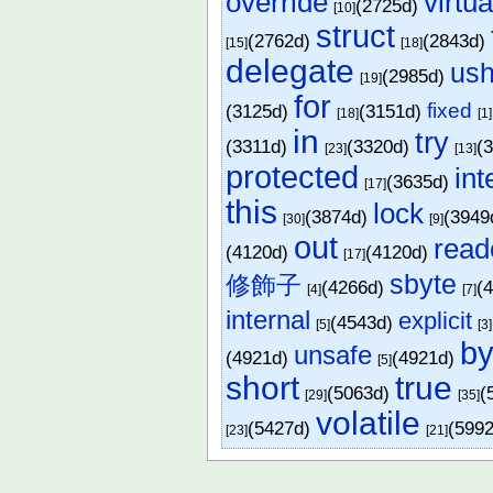
override
virtua
(2725d)
[10]
struct
(2762d)
(2843d)
[15]
[18]
delegate
ush
(2985d)
[19]
for
fixed
(3125d)
(3151d)
[18]
[1]
in
try
(3311d)
(3320d)
(
[23]
[13]
protected
int
(3635d)
[17]
this
lock
(3874d)
(3949
[30]
[9]
out
read
(4120d)
(4120d)
[17]
sbyte
修飾子
(4266d)
(
[4]
[7]
internal
explicit
(4543d)
[5]
[3]
by
unsafe
(4921d)
(4921d)
[5]
short
true
(5063d)
(
[29]
[35]
volatile
(5427d)
(599
[23]
[21]