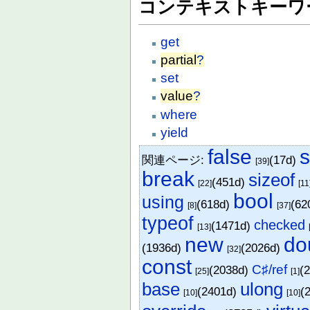
コンテキストキーワ
get
partial
?
set
value
?
where
yield
false
s
関連ページ:
(17d)
[39]
break
sizeof
(451d)
[22]
[11
bool
using
(618d)
(62
[8]
[37]
typeof
checked
(1471d)
[13]
new
do
(1936d)
(2026d)
[32]
const
C♯/ref
(2038d)
(
[25]
[1]
base
ulong
(2401d)
(
[10]
[10]