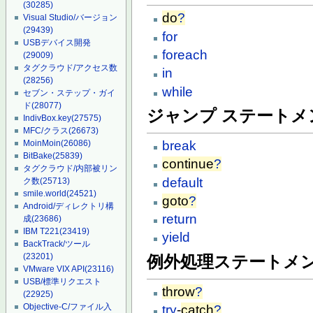
(30285)
do
?
Visual Studio/バージョン
(29439)
for
USBデバイス開発
foreach
(29009)
タグクラウド/アクセス数
in
(28256)
while
セブン・ステップ・ガイ
ド
(28077)
ジャンプ ステートメ
IndivBox.key
(27575)
MFC/クラス
(26673)
break
MoinMoin
(26086)
BitBake
(25839)
continue
?
タグクラウド/内部被リン
default
ク数
(25713)
smile.world
(24521)
goto
?
Android/ディレクトリ構
return
成
(23686)
IBM T221
(23419)
yield
BackTrack/ツール
(23201)
例外処理ステートメ
VMware VIX API
(23116)
USB/標準リクエスト
throw
?
(22925)
Objective-C/ファイル入
try
-
catch
?