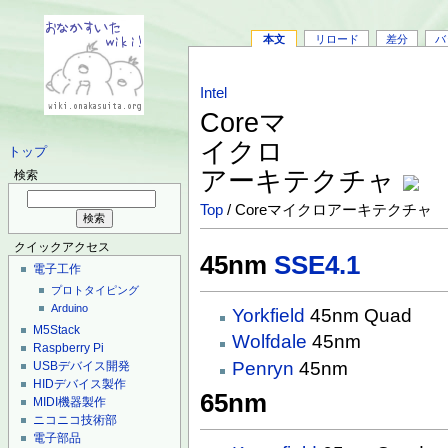
本文
リロード
差分
バ
Intel
Coreマ
イクロ
トップ
アーキテクチャ
検索
Top
/ Coreマイクロアーキテクチャ
クイックアクセス
45nm
SSE4.1
電子工作
プロトタイピング
Arduino
Yorkfield
45nm Quad
M5Stack
Wolfdale
45nm
Raspberry Pi
Penryn
45nm
USBデバイス開発
HIDデバイス製作
65nm
MIDI機器製作
ニコニコ技術部
電子部品