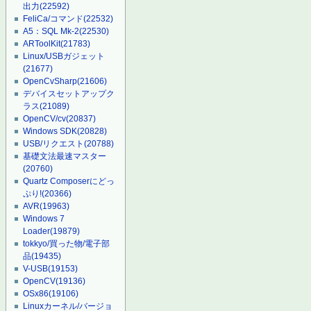
出力
(22592)
FeliCa/コマンド
(22532)
A5：SQL Mk-2
(22530)
ARToolKit
(21783)
Linux/USBガジェット
(21677)
OpenCvSharp
(21606)
デバイスセットアップク
ラス
(21089)
OpenCV/cv
(20837)
Windows SDK
(20828)
USB/リクエスト
(20788)
基礎文法最速マスター
(20760)
Quartz Composerにどっ
ぷり!
(20366)
AVR
(19963)
Windows 7
Loader
(19879)
tokkyo/買った物/電子部
品
(19435)
V-USB
(19153)
OpenCV
(19136)
OSx86
(19106)
Linuxカーネル/バージョ