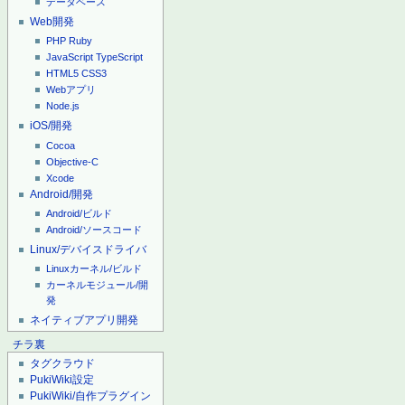
データベース
Web開発
PHP
Ruby
JavaScript
TypeScript
HTML5
CSS3
Webアプリ
Node.js
iOS/開発
Cocoa
Objective-C
Xcode
Android/開発
Android/ビルド
Android/ソースコード
Linux/デバイスドライバ
Linuxカーネル/ビルド
カーネルモジュール/開
発
ネイティブアプリ開発
チラ裏
タグクラウド
PukiWiki設定
PukiWiki/自作プラグイン