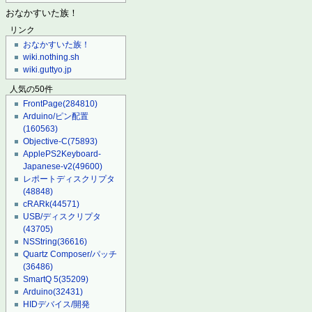
おなかすいた族！
リンク
おなかすいた族！
wiki.nothing.sh
wiki.guttyo.jp
人気の50件
FrontPage
(284810)
Arduino/ピン配置
(160563)
Objective-C
(75893)
ApplePS2Keyboard-
Japanese-v2
(49600)
レポートディスクリプタ
(48848)
cRARk
(44571)
USB/ディスクリプタ
(43705)
NSString
(36616)
Quartz Composer/パッチ
(36486)
SmartQ 5
(35209)
Arduino
(32431)
HIDデバイス/開発