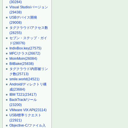
(30284)
Visual Studio/バージョン
(29438)
USBデバイス開発
(29008)
タグクラウド/アクセス数
(28255)
セブン・ステップ・ガイ
ド
(28076)
IndivBox.key
(27575)
MFC/クラス
(26672)
MoinMoin
(26084)
BitBake
(25838)
タグクラウド/内部被リン
ク数
(25713)
smile.world
(24521)
Android/ディレクトリ構
成
(23684)
IBM T221
(23417)
BackTrack/ツール
(23200)
VMware VIX API
(23114)
USB/標準リクエスト
(22921)
Objective-C/ファイル入