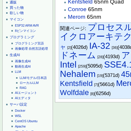
Kentsfield
65nm Quad
通販
買った物
Conroe
65nm
欲しい物
Merom
65nm
マイコン
プロセス
ESP32
ARM
AVR
関連ページ:
8ピンマイコン
イクロアーキテ
プログラミング
IA-32
プログラミング言語
ャ
(4026d)
(4038
[2]
[36]
画像処理
自然言語処理
ドネーム
ア
生成AI
(4193d)
[28]
画像生成AI
Intel
SSE4.
(5095d)
[259]
動画生成AI
Nehalem
LLM
45
(5371d)
[19]
LLM/モデル/日本語
Mer
Kentsfield
ローカルLLM
(5661d)
[7]
RAG
Wolfdale
(6256d)
AIエージェント
[8]
AIエディタ
サーバ設定
Docker
WSL
CentOS
Ubuntu
Apache