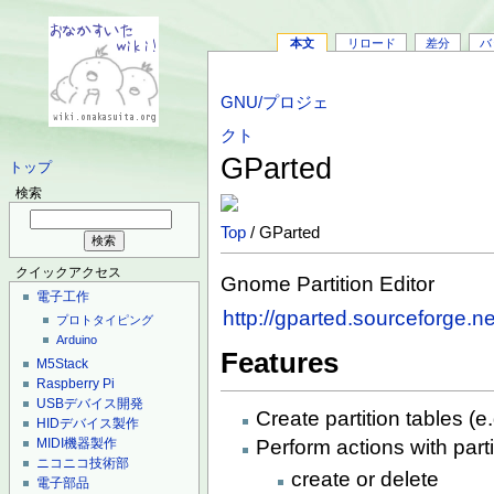
本文
リロード
差分
バ
GNU/プロジェ
クト
GParted
トップ
検索
Top
/ GParted
クイックアクセス
Gnome Partition Editor
電子工作
http://gparted.sourceforge.ne
プロトタイピング
Arduino
Features
M5Stack
Raspberry Pi
USBデバイス開発
Create partition tables (e
HIDデバイス製作
Perform actions with part
MIDI機器製作
ニコニコ技術部
create or delete
電子部品