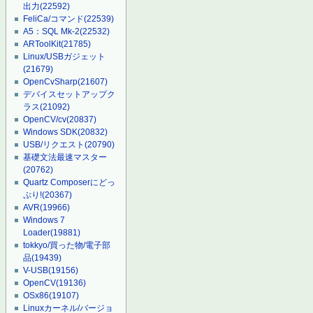
出力
(22592)
FeliCa/コマンド
(22539)
A5：SQL Mk-2
(22532)
ARToolKit
(21785)
Linux/USBガジェット
(21679)
OpenCvSharp
(21607)
デバイスセットアップク
ラス
(21092)
OpenCV/cv
(20837)
Windows SDK
(20832)
USB/リクエスト
(20790)
基礎文法最速マスター
(20762)
Quartz Composerにどっ
ぷり!
(20367)
AVR
(19966)
Windows 7
Loader
(19881)
tokkyo/買った物/電子部
品
(19439)
V-USB
(19156)
OpenCV
(19136)
OSx86
(19107)
Linuxカーネル/バージョ