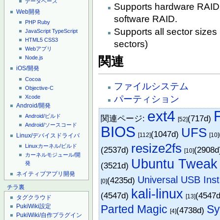
データベース
Supports hardware RAID
Web開発
software RAID.
PHP
Ruby
Supports all sector sizes
JavaScript
TypeScript
HTML5
CSS3
sectors)
Webアプリ
関連
Node.js
iOS/開発
Cocoa
ファイルシステム
Objective-C
Xcode
パーティション
Android/開発
ext4
Android/ビルド
関連ページ:
(717d)
[52]
Android/ソースコード
BIOS
UFS
(1047d)
[112]
[10]
Linux/デバイスドライバ
resize2fs
Linuxカーネル/ビルド
(2537d)
(2908
[10]
カーネルモジュール/開
Ubuntu Tweak
発
(3521d)
ネイティブアプリ開発
Universal USB Inst
(4235d)
[0]
チラ裏
kali-linux
(4547d)
(4547
[13]
タグクラウド
Parted Magic
Sy
PukiWiki設定
(4738d)
[4]
PukiWiki/自作プラグイン