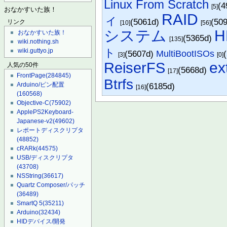
Linux From Scratch
(4
[5]
おなかすいた族！
RAID
ィ
(5061d)
(50
リンク
[10]
[56]
システム
H
おなかすいた族！
(5365d)
[135]
wiki.nothing.sh
ト
wiki.guttyo.jp
(5607d)
MultiBootISOs
[3]
[0]
ex
ReiserFS
人気の50件
(5668d)
[17]
FrontPage
(284845)
Btrfs
(6185d)
Arduino/ピン配置
[16]
(160568)
Objective-C
(75902)
ApplePS2Keyboard-
Japanese-v2
(49602)
レポートディスクリプタ
(48852)
cRARk
(44575)
USB/ディスクリプタ
(43708)
NSString
(36617)
Quartz Composer/パッチ
(36489)
SmartQ 5
(35211)
Arduino
(32434)
HIDデバイス/開発