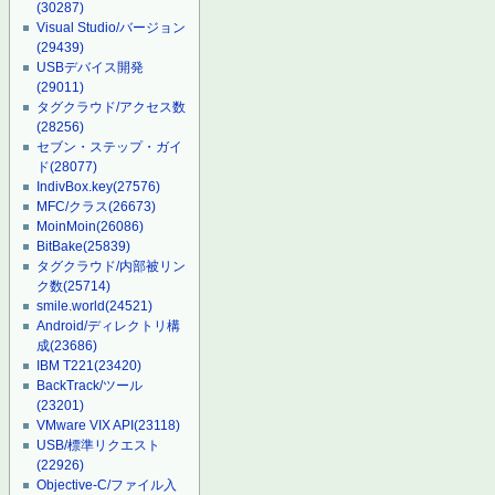
(30287)
Visual Studio/バージョン
(29439)
USBデバイス開発
(29011)
タグクラウド/アクセス数
(28256)
セブン・ステップ・ガイ
ド
(28077)
IndivBox.key
(27576)
MFC/クラス
(26673)
MoinMoin
(26086)
BitBake
(25839)
タグクラウド/内部被リン
ク数
(25714)
smile.world
(24521)
Android/ディレクトリ構
成
(23686)
IBM T221
(23420)
BackTrack/ツール
(23201)
VMware VIX API
(23118)
USB/標準リクエスト
(22926)
Objective-C/ファイル入