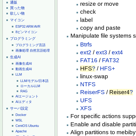
通販
resize or move
買った物
check
欲しい物
label
マイコン
copy and paste
ESP32
ARM
AVR
8ピンマイコン
Manipulate file systems 
プログラミング
Btrfs
プログラミング言語
画像処理
自然言語処理
ext2
/
ext3
/
ext4
生成AI
FAT16
/
FAT32
画像生成AI
HFS
?
/
HFS+
動画生成AI
LLM
linux-swap
LLM/モデル/日本語
NTFS
ローカルLLM
ReiserFS
/
Reiser4
?
RAG
AIエージェント
UFS
AIエディタ
XFS
サーバ設定
For specific actions supp
Docker
WSL
Enable and disable partiti
CentOS
Ubuntu
Align partitions to mebib
Apache