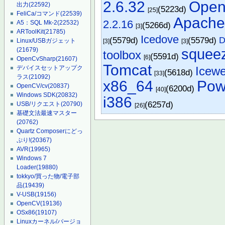
2.6.32
Open
出力
(22592)
(5223d)
[25]
FeliCa/コマンド
(22539)
Apach
2.2.16
A5：SQL Mk-2
(22532)
(5266d)
[3]
ARToolKit
(21785)
Icedove
(5579d)
(5579d)
D
Linux/USBガジェット
[3]
[3]
(21679)
squee
toolbox
(5591d)
[6]
OpenCvSharp
(21607)
Tomcat
デバイスセットアップク
Icewe
(5618d)
[33]
ラス
(21092)
x86_64
Pow
OpenCV/cv
(20837)
(6200d)
[40]
Windows SDK
(20832)
i386
(6257d)
USB/リクエスト
(20790)
[26]
基礎文法最速マスター
(20762)
Quartz Composerにどっ
ぷり!
(20367)
AVR
(19965)
Windows 7
Loader
(19880)
tokkyo/買った物/電子部
品
(19439)
V-USB
(19156)
OpenCV
(19136)
OSx86
(19107)
Linuxカーネル/バージョ