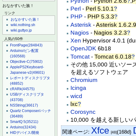
Python
-
Python 2.6.6
?
,
P
おなかすいた族！
Perl
-
Perl 5.10.1
?
リンク
PHP
-
PHP 5.3.3
?
おなかすいた族！
Asterisk
-
Asterisk 1.6.2.
wiki.nothing.sh
wiki.guttyo.jp
Nagios
-
Nagios 3.2.3
?
人気の50件
Xen
Hypervisor 4.0.
FrontPage
(284843)
OpenJDK
6b18
Arduino/ピン配置
Tomcat
-
Tomcat 6.0.18
?
(160568)
Objective-C
(75902)
その他 15,000 近いソ
ApplePS2Keyboard-
を超えるソフトウェア
Japanese-v2
(49601)
レポートディスクリプタ
Chromium
(48852)
Icinga
cRARk
(44575)
USB/ディスクリプタ
wicd
(43708)
lxc
?
NSString
(36617)
Corosync
Quartz Composer/パッチ
(36489)
10,000 を越える新し
SmartQ 5
(35211)
Arduino
(32434)
Xfce
関連ページ:
(168d)
[48]
HIDデバイス/開発