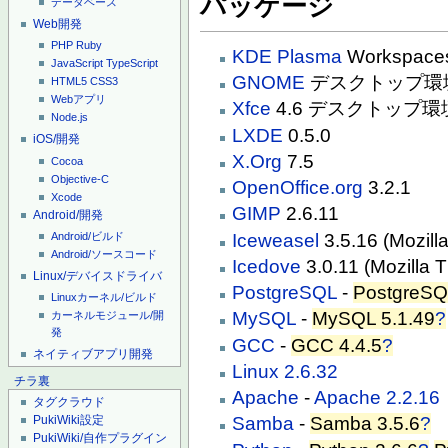
パッケージ
データベース
Web開発
PHP
Ruby
KDE
Plasma
Workspac
JavaScript
TypeScript
GNOME
デスクトップ環境 
HTML5
CSS3
Webアプリ
Xfce
4.6 デスクトップ環
Node.js
LXDE
0.5.0
iOS/開発
X.Org
7.5
Cocoa
Objective-C
OpenOffice.org
3.2.1
Xcode
GIMP
2.6.11
Android/開発
Iceweasel
3.5.16 (Mozi
Android/ビルド
Android/ソースコード
Icedove
3.0.11 (Mozil
Linux/デバイスドライバ
PostgreSQL
-
PostgreSQ
Linuxカーネル/ビルド
MySQL
-
MySQL 5.1.49
?
カーネルモジュール/開
発
GCC
-
GCC 4.4.5
?
ネイティブアプリ開発
Linux 2.6.32
チラ裏
Apache
-
Apache 2.2.16
タグクラウド
PukiWiki設定
Samba
-
Samba 3.5.6
?
PukiWiki/自作プラグイン