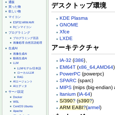
通販
デスクトップ環境
買った物
欲しい物
マイコン
KDE
Plasma
ESP32
ARM
AVR
GNOME
8ピンマイコン
Xfce
プログラミング
LXDE
プログラミング言語
画像処理
自然言語処理
アーキテクチャ
生成AI
画像生成AI
動画生成AI
IA-32
(
i386
)、
LLM
EM64T
(
x86_64
,
AMD64
)
LLM/モデル/日本語
PowerPC
(powerpc)
ローカルLLM
RAG
SPARC
(sparc)
AIエージェント
AIエディタ
MIPS
(mips (big-endian)
サーバ設定
Itanium
(
IA-64
)
Docker
S/390
?
(
s390
?
)
WSL
ARM EABI
?
(
armel
)
CentOS
Ubuntu
Apache