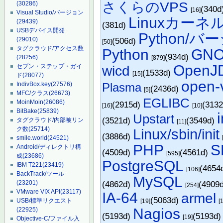
さくらのVPS
(30286)
(340d
[16]
Visual Studio/バージョン
Linuxカー
(29439)
(381d)
USBデバイス開発
Python/
(29010)
(506d)
[50]
タグクラウド/アクセス数
Python
GN
(934d)
(28256)
[879]
OpenJ
セブン・ステップ・ガイ
wicd
(1533d)
[15]
ド
(28077)
open-
IndivBox.key
(27576)
Plasma
(2436d)
[5]
MFC/クラス
(26673)
EGLIBC
MoinMoin
(26086)
(2915d)
(313
[16]
[10]
BitBake
(25839)
Upstart
(3521d)
(3549d)
タグクラウド/内部被リン
[11]
ク数
(25714)
Linux/sbin/init
(3886d)
smile.world
(24521)
PHP
S
Android/ディレクトリ構
(4509d)
(4561d)
[595]
成
(23686)
PostgreSQL
IBM T221
(23419)
(4654
[106]
BackTrack/ツール
MySQL
(23201)
(4862d)
(4909
[254]
VMware VIX API
(23117)
IA-64
armel
(5063d)
USB/標準リクエスト
[19]
[
Nagios
(22925)
(5193d)
(5193d
[19]
Objective-C/ファイル入