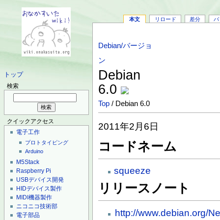
本文
リロード
差分
バ
Debian/バージョ
ン
Debian
トップ
6.0
検索
Top
/ Debian 6.0
クイックアクセス
2011年2月6日
電子工作
コードネーム
プロトタイピング
Arduino
M5Stack
squeeze
Raspberry Pi
USBデバイス開発
リリースノート
HIDデバイス製作
MIDI機器製作
ニコニコ技術部
http://www.debian.org/
電子部品