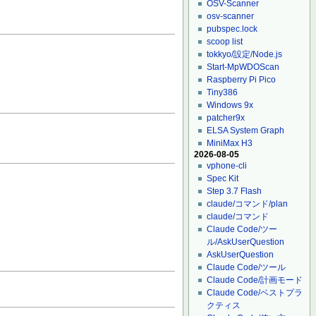
OSV-Scanner
osv-scanner
pubspec.lock
scoop list
tokkyo/設定/Node.js
Start-MpWDOScan
Raspberry Pi Pico
Tiny386
Windows 9x
patcher9x
ELSA System Graph
MiniMax H3
2026-08-05
vphone-cli
Spec Kit
Step 3.7 Flash
claude/コマンド/plan
claude/コマンド
Claude Code/ツー
ル/AskUserQuestion
AskUserQuestion
Claude Code/ツール
Claude Code/計画モード
Claude Code/ベストプラ
クティス