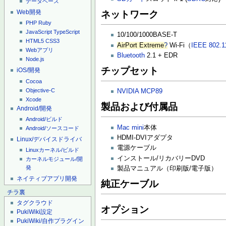
データベース
Web開発
ネットワーク
PHP
Ruby
JavaScript
TypeScript
10/100/1000BASE-T
HTML5
CSS3
AirPort Extreme
?
Wi-Fi（
IEEE 802.1
Webアプリ
Bluetooth
2.1 + EDR
Node.js
チップセット
iOS/開発
Cocoa
Objective-C
NVIDIA
MCP89
Xcode
製品および付属品
Android/開発
Android/ビルド
Mac mini
本体
Android/ソースコード
HDMI-DVIアダプタ
Linux/デバイスドライバ
電源ケーブル
Linuxカーネル/ビルド
インストール/リカバリーDVD
カーネルモジュール/開
発
製品マニュアル（印刷版/電子版）
ネイティブアプリ開発
純正ケーブル
チラ裏
タグクラウド
オプション
PukiWiki設定
PukiWiki/自作プラグイン