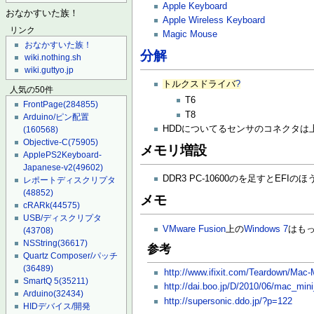
Apple Keyboard
おなかすいた族！
Apple Wireless Keyboard
リンク
Magic Mouse
おなかすいた族！
分解
wiki.nothing.sh
wiki.guttyo.jp
トルクスドライバ
?
人気の50件
T6
FrontPage
(284855)
T8
Arduino/ピン配置
HDDについてるセンサのコネクタは
(160568)
Objective-C
(75905)
メモリ増設
ApplePS2Keyboard-
Japanese-v2
(49602)
DDR3 PC-10600のを足すとE
レポートディスクリプタ
(48852)
メモ
cRARk
(44575)
USB/ディスクリプタ
VMware Fusion
上の
Windows 7
はもっ
(43708)
NSString
(36617)
参考
Quartz Composer/パッチ
(36489)
http://www.ifixit.com/Teardown/Mac
SmartQ 5
(35211)
http://dai.boo.jp/D/2010/06/mac_min
Arduino
(32434)
http://supersonic.ddo.jp/?p=122
HIDデバイス/開発