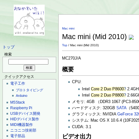
Mac mini
Mac mini (Mid 2010)
Top
/ Mac mini (Mid 2010)
トップ
検索
MC270J/A
概要
クイックアクセス
CPU:
電子工作
Intel
Core 2 Duo P8600
?
2.4GH
プロトタイピング
Intel
Core 2 Duo P8800
?
2.66G
Arduino
メモリ: 4GB （DDR3 1067 (PC3-8500
M5Stack
ハードディスク: 320GB
SATA
（540
Raspberry Pi
USBデバイス開発
グラフィックス: NVIDIA
GeForce 3
HIDデバイス製作
システム: Mac OS X 10.6.4 (10F2025)
MIDI機器製作
CUDA: 3.1
ニコニコ技術部
ビデオ出力
電子部品