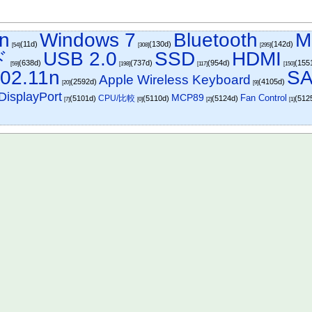
n
Windows 7
Bluetooth
M
(11d)
(130d)
(142d)
[54]
[308]
[295]
ド
USB 2.0
SSD
HDMI
(638d)
(737d)
(954d)
(155
[59]
[198]
[117]
[150]
02.11n
SA
Apple Wireless Keyboard
(2592d)
(4105d)
[20]
[9]
DisplayPort
MCP89
Fan Control
CPU/比較
(5101d)
(5110d)
(5124d)
(512
[7]
[0]
[2]
[1]