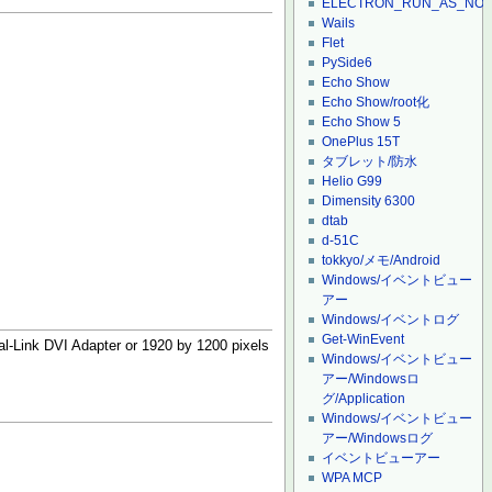
ELECTRON_RUN_AS_NO
Wails
Flet
PySide6
Echo Show
Echo Show/root化
Echo Show 5
OnePlus 15T
タブレット/防水
Helio G99
Dimensity 6300
dtab
d-51C
tokkyo/メモ/Android
Windows/イベントビュー
アー
Windows/イベントログ
Get-WinEvent
l-Link DVI Adapter or 1920 by 1200 pixels
Windows/イベントビュー
アー/Windowsロ
グ/Application
Windows/イベントビュー
アー/Windowsログ
イベントビューアー
WPA MCP