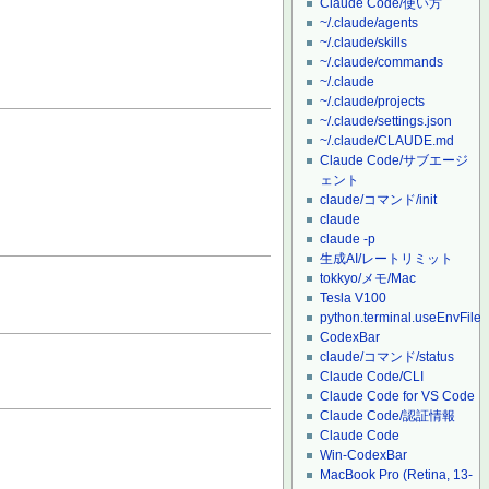
Claude Code/使い方
~/.claude/agents
~/.claude/skills
~/.claude/commands
~/.claude
~/.claude/projects
~/.claude/settings.json
~/.claude/CLAUDE.md
Claude Code/サブエージ
ェント
claude/コマンド/init
claude
claude -p
生成AI/レートリミット
tokkyo/メモ/Mac
Tesla V100
python.terminal.useEnvFile
CodexBar
claude/コマンド/status
Claude Code/CLI
Claude Code for VS Code
Claude Code/認証情報
Claude Code
Win-CodexBar
MacBook Pro (Retina, 13-