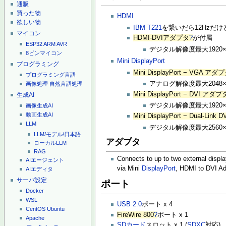
通販
買った物
HDMI
欲しい物
IBM T221
を繋いだら12Hzだけど
マイコン
HDMI-DVIアダプタ
?
が付属
ESP32
ARM
AVR
デジタル解像度最大1920×
8ピンマイコン
Mini DisplayPort
プログラミング
Mini DisplayPort − VGA アダ
プログラミング言語
アナログ解像度最大2048×
画像処理
自然言語処理
Mini DisplayPort − DVI アダプ
生成AI
デジタル解像度最大1920×
画像生成AI
動画生成AI
Mini DisplayPort − Dual-Lin
LLM
デジタル解像度最大2560×
LLM/モデル/日本語
アダプタ
ローカルLLM
RAG
Connects to up to two external displa
AIエージェント
via Mini
DisplayPort
, HDMI to DVI Ad
AIエディタ
サーバ設定
ポート
Docker
WSL
USB 2.0
ポート x 4
CentOS
Ubuntu
FireWire 800
?
ポート x 1
Apache
SDカード
スロット x 1 (
SDXC
対応)