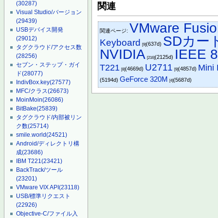
(30287)
関連
Visual Studio/バージョン
(29439)
VMware Fusio
USBデバイス開発
関連ページ:
SDカー
(29012)
Keyboard
(637d)
[9]
タグクラウド/アクセス数
NVIDIA
IEEE 8
(28256)
(2125d)
[216]
セブン・ステップ・ガイ
T221
U2711
Mini 
(4669d)
(4857d)
[8]
[9]
ド
(28077)
GeForce 320M
(5194d)
(5687d)
[4]
IndivBox.key
(27577)
MFC/クラス
(26673)
MoinMoin
(26086)
BitBake
(25839)
タグクラウド/内部被リン
ク数
(25714)
smile.world
(24521)
Android/ディレクトリ構
成
(23686)
IBM T221
(23421)
BackTrack/ツール
(23201)
VMware VIX API
(23118)
USB/標準リクエスト
(22926)
Objective-C/ファイル入