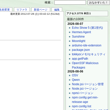
検索：
名前変更
リファラ
新規ページ
編集
アクセス:3778 本日:1
最終更新:2012-07-28 (土) 03:42:12 (5124d)
最新の100件
2026-08-07
Echo Show 5 (第1世代)
Hermes Agent
Sunshine
Moonlight
arduino-ide-extension
package.json
tokkyo/メモ/セキュリティ
app.getPath
OpenSSF Malicious
Packages
2026-08-06
OSV
Qwen
Node.js/バージョン管理
Node.js/バージョン
npm/バージョン
npm config get min-
release-age
npm config list