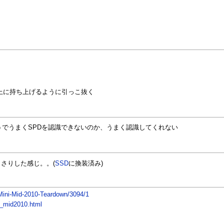
上に持ち上げるように引っこ抜く
FIのほうでうまくSPDを認識できないのか、うまく認識してくれない
さりした感じ。。(
SSD
に換装済み)
-Mini-Mid-2010-Teardown/3094/1
i_mid2010.html