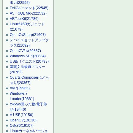
出力
(22592)
FeliCa/コマンド
(22545)
A5：SQL Mk-2
(22532)
ARToolKit
(21786)
Linux/USBガジェット
(21679)
OpenCvSharp
(21607)
デバイスセットアップク
ラス
(21092)
OpenCV/cv
(20837)
Windows SDK
(20834)
USB/リクエスト
(20793)
基礎文法最速マスター
(20762)
Quartz Composerにどっ
ぷり!
(20367)
AVR
(19966)
Windows 7
Loader
(19881)
tokkyo/買った物/電子部
品
(19440)
V-USB
(19156)
OpenCV
(19136)
OSx86
(19107)
Linuxカーネル/バージョ