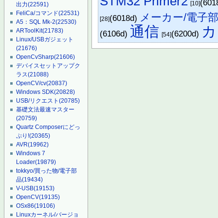
STM32 Primer2
(601
[10]
出力
(22591)
FeliCa/コマンド
(22531)
メーカー/電子
(6018d)
[28]
A5：SQL Mk-2
(22530)
通信
カ
ARToolKit
(21783)
(6106d)
(6200d)
[54]
Linux/USBガジェット
(21676)
OpenCvSharp
(21606)
デバイスセットアップク
ラス
(21088)
OpenCV/cv
(20837)
Windows SDK
(20828)
USB/リクエスト
(20785)
基礎文法最速マスター
(20759)
Quartz Composerにどっ
ぷり!
(20365)
AVR
(19962)
Windows 7
Loader
(19879)
tokkyo/買った物/電子部
品
(19434)
V-USB
(19153)
OpenCV
(19135)
OSx86
(19106)
Linuxカーネル/バージョ