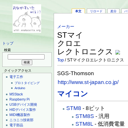
本文
リロード
差分
バ
メーカー
STマイ
クロエ
トップ
レクトロニクス
検索
Top
/ STマイクロエレクトロニクス
クイックアクセス
SGS-Thomson
電子工作
http://www.st-japan.co.jp/
プロトタイピング
Arduino
マイコン
M5Stack
Raspberry Pi
USBデバイス開発
STM8
- 8ビット
HIDデバイス製作
MIDI機器製作
STM8S
- 汎用
ニコニコ技術部
STM8L
- 低消費電量
電子部品