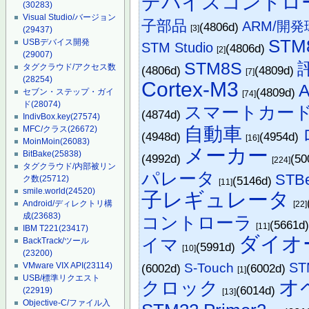
デバイスコントロ
(30283)
Visual Studio/バージョン
子部品
ARM/開
(4806d)
[3]
(29437)
STM
USBデバイス開発
STM Studio
(4806d)
[2]
(29007)
STM8S
タグクラウド/アクセス数
(4806d)
(4809d)
[7]
(28254)
Cortex-M3
(4809d)
セブン・ステップ・ガイ
[74]
ド
(28074)
スマートカー
(4874d)
IndivBox.key
(27574)
自動車
MFC/クラス
(26672)
(4948d)
(4954d)
[16]
MoinMoin
(26083)
メーカー
BitBake
(25838)
(4992d)
(50
[224]
タグクラウド/内部被リン
パレータ
STB
(5146d)
ク数
(25712)
[11]
smile.world
(24520)
子レギュレータ
Android/ディレクトリ構
[22]
成
(23683)
コントローラ
(5661d
[11]
IBM T221
(23417)
ダイオ
イマ
BackTrack/ツール
(5991d)
[10]
(23200)
ST
S-Touch
VMware VIX API
(23114)
(6002d)
(6002d)
[1]
USB/標準リクエスト
オ
クロック
(6014d)
(22919)
[13]
Objective-C/ファイル入