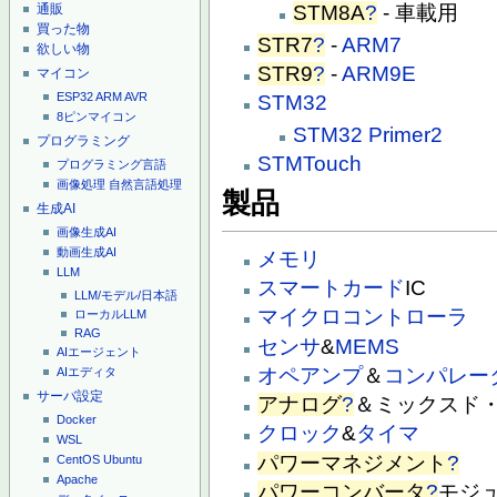
通販
STM8A
?
- 車載用
買った物
STR7
?
-
ARM7
欲しい物
STR9
?
-
ARM9E
マイコン
ESP32
ARM
AVR
STM32
8ピンマイコン
STM32 Primer2
プログラミング
STMTouch
プログラミング言語
画像処理
自然言語処理
製品
生成AI
画像生成AI
動画生成AI
メモリ
LLM
スマートカード
IC
LLM/モデル/日本語
マイクロコントローラ
ローカルLLM
RAG
センサ
&
MEMS
AIエージェント
オペアンプ
＆
コンパレー
AIエディタ
サーバ設定
アナログ
?
＆ミックスド
Docker
クロック
&
タイマ
WSL
パワーマネジメント
?
CentOS
Ubuntu
Apache
パワーコンバータ
?
モジ