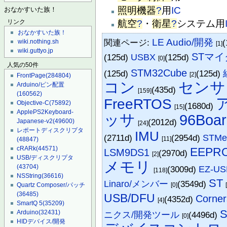
照明機器
?
用
IC
おなかすいた族！
航空
?
・
衛星
?
システム用
リンク
おなかすいた族！
LE Audio/開発
関連ページ:
(
wiki.nothing.sh
[1]
wiki.guttyo.jp
STマ
(125d)
USBX
(125d)
[0]
人気の50件
STM32Cube
(125d)
(125d)
[2]
FrontPage
(284804)
コン
センサ
Arduino/ピン配置
(435d)
[159]
(160562)
FreeRTOS
Objective-C
(75892)
(1680d)
[15]
ApplePS2Keyboard-
ッサ
96Boar
(2012d)
Japanese-v2
(49600)
[24]
レポートディスクリプタ
IMU
(2711d)
(2954d)
STMem
[11]
(48847)
cRARk
(44571)
EEPRO
LSM9DS1
(2970d)
[2]
USB/ディスクリプタ
メモリ
(43704)
(3009d)
EZ-U
[118]
NSString
(36616)
ST
Linaro/メンバー
(3549d)
[0]
Quartz Composer/パッチ
(36485)
USB/DFU
Corner
(4352d)
[4]
SmartQ 5
(35209)
S
Arduino
(32431)
ニクス/開発ツール
(4496d)
[0]
HIDデバイス/開発