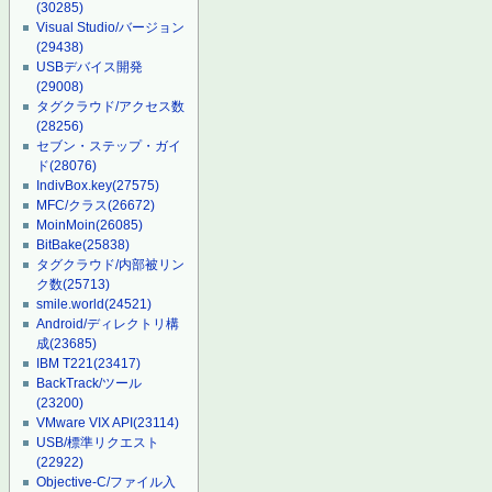
(30285)
Visual Studio/バージョン
(29438)
USBデバイス開発
(29008)
タグクラウド/アクセス数
(28256)
セブン・ステップ・ガイ
ド
(28076)
IndivBox.key
(27575)
MFC/クラス
(26672)
MoinMoin
(26085)
BitBake
(25838)
タグクラウド/内部被リン
ク数
(25713)
smile.world
(24521)
Android/ディレクトリ構
成
(23685)
IBM T221
(23417)
BackTrack/ツール
(23200)
VMware VIX API
(23114)
USB/標準リクエスト
(22922)
Objective-C/ファイル入