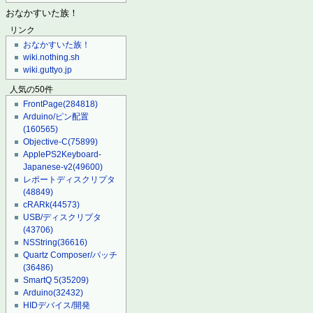
おなかすいた族！
リンク
おなかすいた族！
wiki.nothing.sh
wiki.guttyo.jp
人気の50件
FrontPage
(284818)
Arduino/ピン配置
(160565)
Objective-C
(75899)
ApplePS2Keyboard-
Japanese-v2
(49600)
レポートディスクリプタ
(48849)
cRARk
(44573)
USB/ディスクリプタ
(43706)
NSString
(36616)
Quartz Composer/パッチ
(36486)
SmartQ 5
(35209)
Arduino
(32432)
HIDデバイス/開発