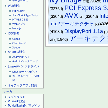
I
(2982d)
データベース
[55]
PCI Express 3
Web開発
(3276d)
PHP
Ruby
AVX
Int
JavaScript
TypeScript
(3304d)
(3304d)
[31]
HTML5
CSS3
Intel/アーキテクチャ
(402
Webアプリ
[2]
Node.js
DisplayPort 1.1a
(4108d)
[3]
iOS/開発
アーキテク
(4194d)
Cocoa
[28]
Objective-C
Xcode
Android/開発
Android/ビルド
Android/ソースコード
Linux/デバイスドライバ
Linuxカーネル/ビルド
カーネルモジュール/開
発
ネイティブアプリ開発
チラ裏
タグクラウド
PukiWiki設定
PukiWiki/自作プラグイン