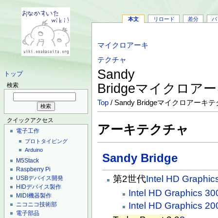
本文
リロード
差分
バ
マイクロアーキ
テクチャ
Sandy
トップ
Bridgeマイクロ
検索
Top
/ Sandy Bridgeマイクロアーキ
クイックアクセス
アーキテクチャ
電子工作
プロトタイピング
Arduino
Sandy Bridge
M5Stack
Raspberry Pi
第2世代
Intel HD Graphic
USBデバイス開発
HIDデバイス製作
Intel HD Graphics 30
MIDI機器製作
Intel HD Graphics 20
ニコニコ技術部
電子部品