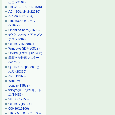
出力
(22592)
FeliCa/コマンド
(22535)
A5：SQL Mk-2
(22530)
ARToolKit
(21784)
Linux/USBガジェット
(21677)
OpenCvSharp
(21606)
デバイスセットアップク
ラス
(21089)
OpenCV/cv
(20837)
Windows SDK
(20828)
USB/リクエスト
(20788)
基礎文法最速マスター
(20760)
Quartz Composerにどっ
ぷり!
(20366)
AVR
(19963)
Windows 7
Loader
(19879)
tokkyo/買った物/電子部
品
(19436)
V-USB
(19155)
OpenCV
(19136)
OSx86
(19106)
Linuxカーネル/バージョ