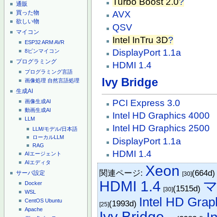
Turbo Boost 2.0
?
通販
買った物
AVX
欲しい物
QSV
マイコン
Intel InTru 3D
?
ESP32
ARM
AVR
DisplayPort 1.1a
8ピンマイコン
プログラミング
HDMI 1.4
プログラミング言語
Ivy Bridge
画像処理
自然言語処理
生成AI
PCI Express 3.0
画像生成AI
動画生成AI
Intel HD Graphics 4000
LLM
Intel HD Graphics 2500
LLM/モデル/日本語
ローカルLLM
DisplayPort 1.1a
RAG
HDMI 1.4
AIエージェント
AIエディタ
Xeon
関連ページ:
(664d
サーバ設定
[30]
HDMI 1.4
Docker
(1515d)
[30]
WSL
Intel HD Grap
CentOS
Ubuntu
(1993d)
[25]
Apache
Ivy Bridge