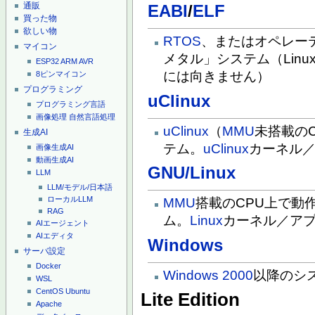
通販
EABI
/
ELF
買った物
欲しい物
RTOS
、またはオペレー
マイコン
メタル」システム（Lin
ESP32
ARM
AVR
には向きません）
8ピンマイコン
プログラミング
uClinux
プログラミング言語
画像処理
自然言語処理
uClinux
（
MMU
未搭載のC
生成AI
テム。
uClinux
カーネル
画像生成AI
動画生成AI
GNU/Linux
LLM
LLM/モデル/日本語
ローカルLLM
MMU
搭載のCPU上で動作
RAG
ム。
Linux
カーネル／ア
AIエージェント
AIエディタ
Windows
サーバ設定
Docker
Windows 2000
以降のシ
WSL
CentOS
Ubuntu
Lite Edition
Apache