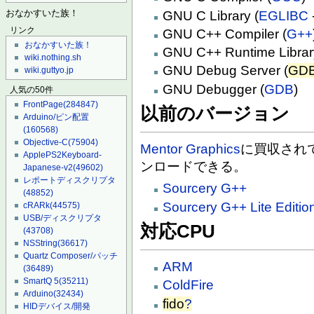
GNU C Library (
EGLIBC
おなかすいた族！
リンク
GNU C++ Compiler (
G++
おなかすいた族！
GNU C++ Runtime Librar
wiki.nothing.sh
GNU Debug Server (
GDB
wiki.guttyo.jp
GNU Debugger (
GDB
)
人気の50件
FrontPage
(284847)
以前のバージョン
Arduino/ピン配置
(160568)
Objective-C
(75904)
Mentor Graphics
に買収され
ApplePS2Keyboard-
ンロードできる。
Japanese-v2
(49602)
レポートディスクリプタ
Sourcery G++
(48852)
Sourcery G++ Lite Editio
cRARk
(44575)
USB/ディスクリプタ
対応CPU
(43708)
NSString
(36617)
Quartz Composer/パッチ
ARM
(36489)
SmartQ 5
(35211)
ColdFire
Arduino
(32434)
fido
?
HIDデバイス/開発