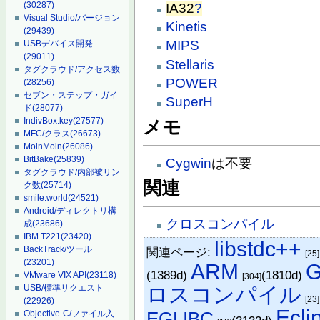
(30287)
IA32
?
Visual Studio/バージョン
Kinetis
(29439)
MIPS
USBデバイス開発
(29011)
Stellaris
タグクラウド/アクセス数
POWER
(28256)
セブン・ステップ・ガイ
SuperH
ド
(28077)
IndivBox.key
(27577)
メモ
MFC/クラス
(26673)
MoinMoin
(26086)
BitBake
(25839)
Cygwin
は不要
タグクラウド/内部被リン
関連
ク数
(25714)
smile.world
(24521)
Android/ディレクトリ構
クロスコンパイル
成
(23686)
IBM T221
(23420)
libstdc++
BackTrack/ツール
関連ページ:
[25]
(23201)
ARM
(1389d)
(1810d)
VMware VIX API
(23118)
[304]
ロスコンパイル
USB/標準リクエスト
[23]
(22926)
Ecli
EGLIBC
Objective-C/ファイル入