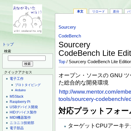
本文
リロード
差分
バ
Sourcery
CodeBench
Sourcery
トップ
CodeBench Lite Edi
検索
Top
/ Sourcery CodeBench Lite Editio
クイックアクセス
オープン・ソースの GNU 
電子工作
た総合的な開発環境
プロトタイピング
Arduino
http://www.mentor.com/embe
M5Stack
tools/sourcery-codebench/edit
Raspberry Pi
USBデバイス開発
対応プラットフォー
HIDデバイス製作
MIDI機器製作
ニコニコ技術部
ターゲットCPUアーキテ
電子部品