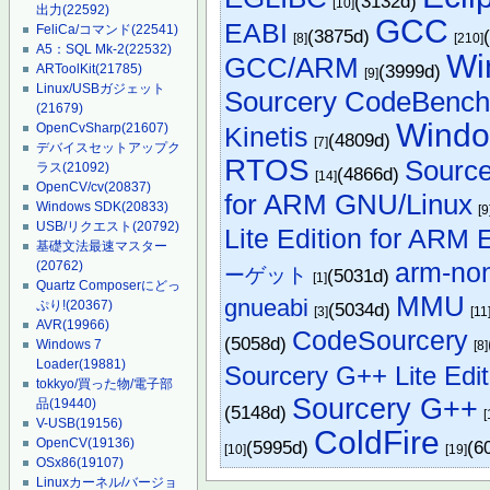
(3132d)
[10]
出力
(22592)
GCC
EABI
FeliCa/コマンド
(22541)
(3875d)
[8]
[210]
A5：SQL Mk-2
(22532)
Wi
GCC/ARM
(3999d)
ARToolKit
(21785)
[9]
Linux/USBガジェット
Sourcery CodeBenc
(21679)
Wind
OpenCvSharp
(21607)
Kinetis
(4809d)
[7]
デバイスセットアップク
RTOS
Source
ラス
(21092)
(4866d)
[14]
OpenCV/cv
(20837)
for ARM GNU/Linux
Windows SDK
(20833)
[9
USB/リクエスト
(20792)
Lite Edition for ARM 
基礎文法最速マスター
arm-no
(20762)
ーゲット
(5031d)
[1]
Quartz Composerにどっ
MMU
gnueabi
ぷり!
(20367)
(5034d)
[3]
[11
AVR
(19966)
CodeSourcery
(5058d)
Windows 7
[8]
Loader
(19881)
Sourcery G++ Lite Edi
tokkyo/買った物/電子部
Sourcery G++
品
(19440)
(5148d)
[
V-USB
(19156)
ColdFire
OpenCV
(19136)
(5995d)
(6
[10]
[19]
OSx86
(19107)
Linuxカーネル/バージョ