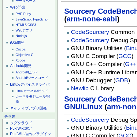
データベース
Web開発
Sourcery CodeBench 
PHP
Ruby
(
arm-none-eabi
)
JavaScript
TypeScript
HTML5
CSS3
Webアプリ
CodeSourcery
Common S
Node.js
CodeSourcery
Debug Spr
iOS/開発
GNU Binary Utilities (
Binu
Cocoa
Objective-C
GNU C Compiler (
GCC
)
Xcode
GNU C++ Compiler (
G++
Android/開発
GNU C++ Runtime Librar
Android/ビルド
Android/ソースコード
GNU Debugger (
GDB
)
Linux/デバイスドライバ
Newlib
C Library
Linuxカーネル/ビルド
カーネルモジュール/開
Sourcery CodeBench 
発
GNU/Linux
(
arm-non
ネイティブアプリ開発
チラ裏
CodeSourcery
Debug Spr
タグクラウド
GNU Binary Utilities (
Binu
PukiWiki設定
PukiWiki/自作プラグイン
GNU C Compiler (
GCC
)